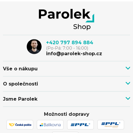
Z
á
p
+420 797 894 884
(Po-Pá: 7:00 - 16:00)
a
info@parolek-shop.cz
t
Vše o nákupu
Vše o nákupu
í
O společnosti
Doprava, platba a služby
Novinky z blogu
Nákup na splátky
Jsme Parolek
Kontakty
Velkoobchod a spolupráce
O nás
Ověřeno zákazníky
Individuální cenová nabídka
Možnosti dopravy
Showroom Svitávka
Hodnocení obchodu
Reklamace a vrácení zboží
Truhlářství
Affiliate program
Zásilka přišla poškozena