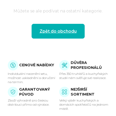
Můžete se ale podívat na ostatní kategorie.
Zpět do obchodu
DŮVĚRA
CENOVÉ NABÍDKY
PROFESIONÁLŮ
Individuální nacenění setu,
Přes 350 truhlářů a kuchyňských
možnost uskladnění a doručení
studií nám svěřuje své realizace.
na termín.
GARANTOVANÝ
NEJŠIRŠÍ
PŮVOD
SORTIMENT
Zboží výhradně pro českou
Velký výběr kuchyňských a
distribuci přímo od výrobce.
domácích spotřebičů na jednom
místě.