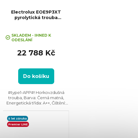
Electrolux EOE9P3XT
pyrolytická trouba
MealAssist
SKLADEM - IHNED K
ODESLÁNÍ
22 788 Kč
Do košíku
#type1-APP#! Horkovzdušná
trouba, Barva: Černá matná,
Energetická třída: A++, Čištění:
Pyrolytické, Vnitřní objem: 71 l,
Max. příkon: 3500 W, Gril ,
Rozměry (VxŠxH): 595x595x567
5 let záruka
mm, Výbava:...
Premier LINE