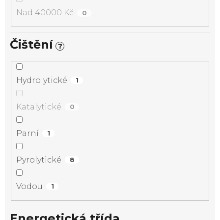
Nad 40000 Kč
0
Čištění
?
Hydrolytické
1
Katalytické
0
Parní
1
Pyrolytické
8
Vodou
1
Energetická třída