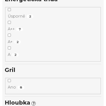
Úsporné
2
A++
7
A+
2
A
2
Gril
Ano
8
Hloubka
?