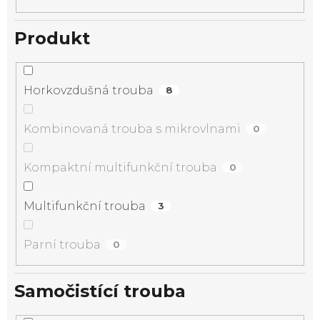
Produkt
Horkovzdušná trouba
8
Kombinovaná trouba s mikrovlnami
0
Kompaktní multifunkční trouba
0
Multifunkční trouba
3
Parní trouba
0
Samočistící trouba