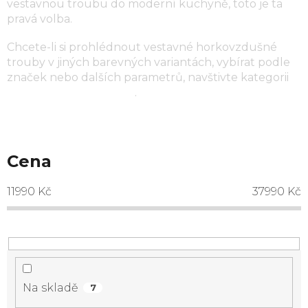
vestavnou troubu do moderní kuchyně, toto je ta
pravá volba.
Chcete-li si prohlédnout vestavné horkovzdušné
trouby v jiných barevných variantách, vybírat podle
značek nebo dalších parametrů, navštivte kategorii
horkovzdušné trouby
.
Cena
11990
Kč
37990
Kč
Na skladě
7