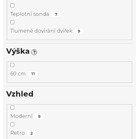
Teplotní sonda
7
Tlumené dovírání dvířek
9
Výška
?
60 cm
11
Vzhled
Moderní
9
Retro
2