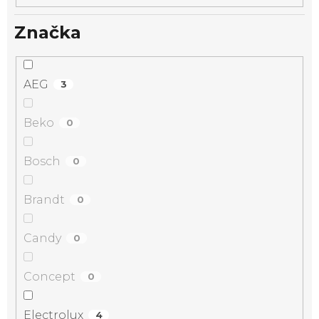
Značka
AEG
3
Beko
0
Bosch
0
Brandt
0
Candy
0
Concept
0
Electrolux
4