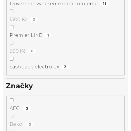
Dovezeme vyneseme namontujeme
11
1500 Kč
0
Premier LINE
1
500 Kč
0
cashback-electrolux
3
Značky
AEG
3
Beko
0