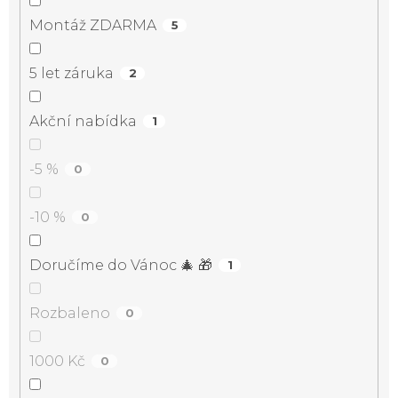
Montáž ZDARMA
5
5 let záruka
2
Akční nabídka
1
-5 %
0
-10 %
0
Doručíme do Vánoc 🎄 🎁
1
Rozbaleno
0
1000 Kč
0