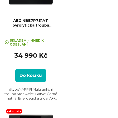
s
p
AEG NBE7P731AT
pyrolytická trouba
MealAssist
r
SKLADEM - IHNED K
o
ODESLÁNÍ
34 990 Kč
d
u
Do košíku
k
#type1-APP#! Multifunkční
trouba MealAssist, Barva: Černá
t
matná, Energetická třída: A++,
Čištění: Pyrolytické, Vnitřní
objem: 71 l, Max. příkon: 3500 W,
ů
Gril , Rozměry (VxŠxH):
Exkluzivita
595x595x567...