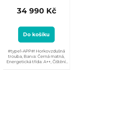
34 990 Kč
Do košíku
#type1-APP#! Horkovzdušná
trouba, Barva: Černá matná,
Energetická třída: A++, Čištění:
Pyrolytické, Vnitřní objem: 71 l,
Max. příkon: 3500 W, Gril ,
Rozměry (VxŠxH): 595x595x567
mm, Výbava:...