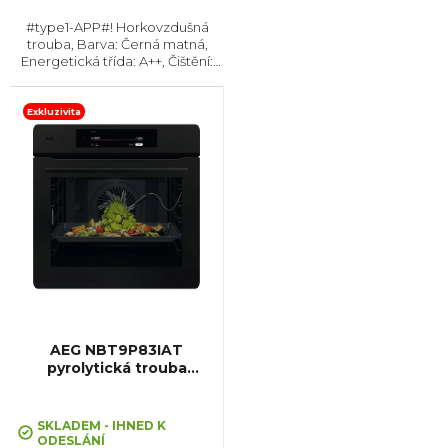
#type1-APP#! Horkovzdušná
trouba, Barva: Černá matná,
Energetická třída: A++, Čištění:
Pyrolytické, Vnitřní objem: 71 l,
Max. příkon: 3500 W, Gril ,
Rozměry (VxŠxH): 595x595x567
Exkluzivita
mm, Výbava:...
AEG NBT9P83IAT
pyrolytická trouba
ProAssist
SKLADEM - IHNED K
ODESLÁNÍ