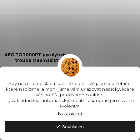
AEG PO7000PT pyrolytická
trouba MealAssist
SKLADEM
Aby náš e-shop šlapal stejně spolehlivě jako spotřebiče,
které nabízíme, a mohli jsme vám ukazovat nabídky, které
37 990 Kč
vás potěší, používáme cookies.
Ty základní běží automaticky, ostatní zapneme jen s vaším
svolením.
Nastavení
Do košíku
Souhlasím
#type1-APP#! Horkovzdušná
trouba, Barva: Černá matná,