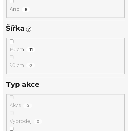
Ano
9
Šířka
?
60 cm
11
90 cm
0
Typ akce
Akce
0
Výprodej
0