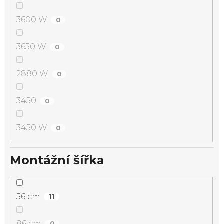
3600 W
0
3650 W
0
2880 W
0
3450
0
3450 W
0
Montážní šířka
56 cm
11
86 cm
0