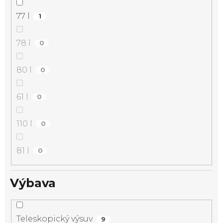
77 l
1
78 l
0
80 l
0
61 l
0
110 l
0
81 l
0
Výbava
Teleskopický výsuv
9