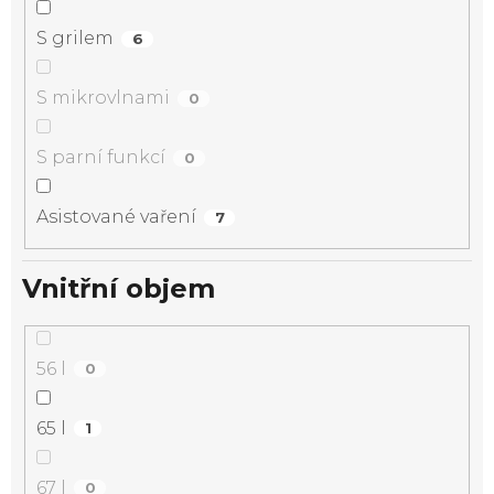
S grilem
6
S mikrovlnami
0
S parní funkcí
0
Asistované vaření
7
Vnitřní objem
56 l
0
65 l
1
67 l
0