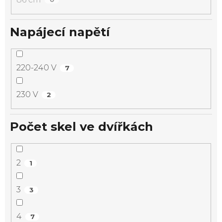
Napájecí napětí
220-240 V
7
230 V
2
Počet skel ve dvířkách
2
1
3
3
4
7