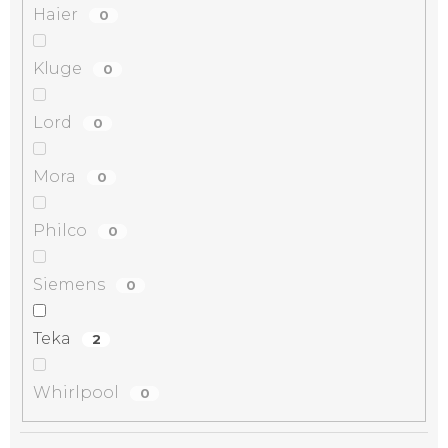
Haier
0
Kluge
0
Lord
0
Mora
0
Philco
0
Siemens
0
Teka
2
Whirlpool
0