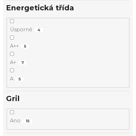
Energetická třída
Úsporné
4
A++
5
A+
7
A
5
Gril
Ano
15