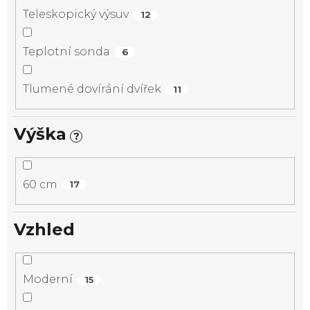
Teleskopický výsuv
12
Teplotní sonda
6
Tlumené dovírání dvířek
11
Výška
?
60 cm
17
Vzhled
Moderní
15