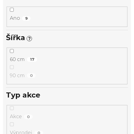
Ano
9
Šířka
?
60 cm
17
90 cm
0
Typ akce
Akce
0
Výprodej
0