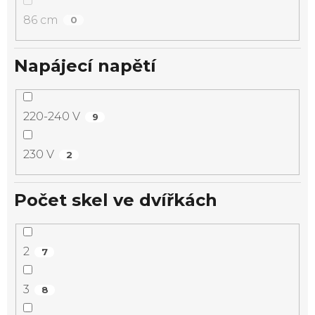
86 cm
0
Napájecí napětí
220-240 V
9
230 V
2
Počet skel ve dvířkách
2
7
3
8