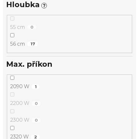
Hloubka
?
55 cm
0
56 cm
17
Max. příkon
2090 W
1
2200 W
0
2300 W
0
2320 W
2