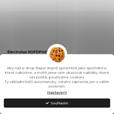
Electrolux KOFDP46BK
pyrolytická trouba
SorroundCook
Aby náš e-shop šlapal stejně spolehlivě jako spotřebiče,
SKLADEM - IHNED K
které nabízíme, a mohli jsme vám ukazovat nabídky, které
ODESLÁNÍ
vás potěší, používáme cookies.
Ty základní běží automaticky, ostatní zapneme jen s vaším
9 990 Kč
svolením.
Nastavení
Souhlasím
Do košíku