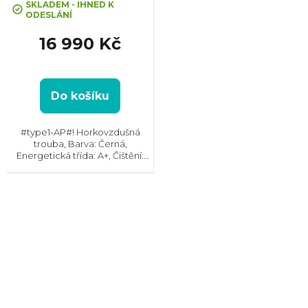
hodnocení
SKLADEM - IHNED K
ODESLÁNÍ
produktu
je
16 990 Kč
5,0
z
5
hvězdiček.
Do košíku
#type1-AP#! Horkovzdušná
trouba, Barva: Černá,
Energetická třída: A+, Čištění:
Pyrolytické, Vnitřní objem: 72 l,
Max. příkon: 3490 W, Rozměry
(VxŠxH): 595x595x567 mm,
Výbava: Teleskopický výsuv,...