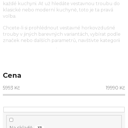
každé kuchyni. Ať už hledáte vestavnou troubu do
klasické nebo moderní kuchyně, toto je ta pravá
volba.
Chcete-li si prohlédnout vestavné horkovzdušné
trouby v jiných barevných variantách, vybírat podle
značek nebo dalších parametrů, navštivte kategorii
horkovzdušné trouby
.
Cena
5993
Kč
19990
Kč
Na skladě
17