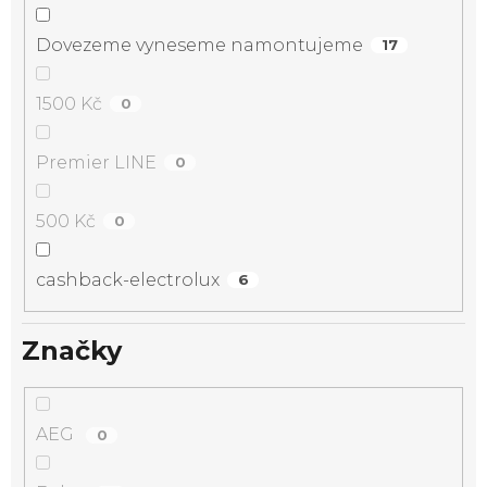
Dovezeme vyneseme namontujeme
17
1500 Kč
0
Premier LINE
0
500 Kč
0
cashback-electrolux
6
Značky
AEG
0