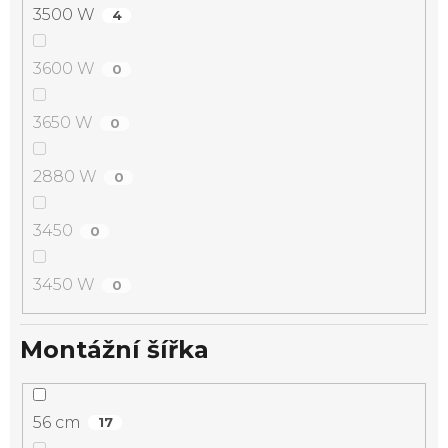
3500 W
4
3600 W
0
3650 W
0
2880 W
0
3450
0
3450 W
0
Montážní šířka
56 cm
17