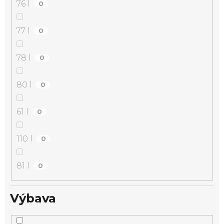
76 l
0
77 l
0
78 l
0
80 l
0
61 l
0
110 l
0
81 l
0
Výbava