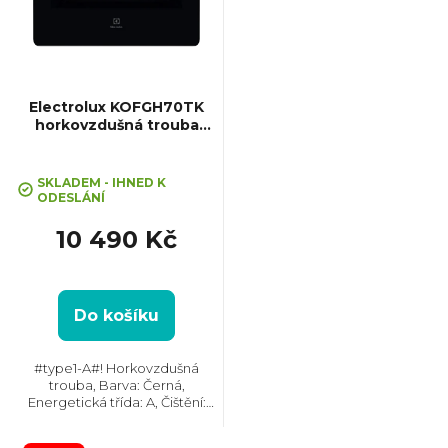
i
s
p
Electrolux KOFGH70TK
horkovzdušná trouba
SurroundCook
r
Průměrné
hodnocení
SKLADEM - IHNED K
o
ODESLÁNÍ
produktu
je
10 490 Kč
5,0
d
z
5
u
hvězdiček.
Do košíku
k
#type1-A#! Horkovzdušná
trouba, Barva: Černá,
t
Energetická třída: A, Čištění:
Vodou, Vnitřní objem: 72 l, Max.
příkon: 2790 W, Gril , Rozměry