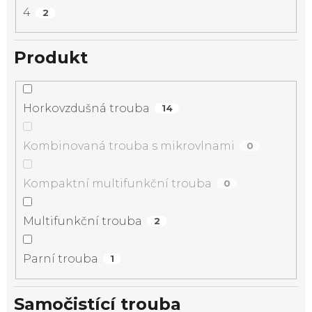
4
2
Produkt
Horkovzdušná trouba
14
Kombinovaná trouba s mikrovlnami
0
Kompaktní multifunkční trouba
0
Multifunkční trouba
2
Parní trouba
1
Samočistící trouba