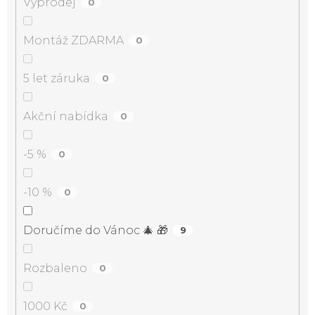
Výprodej
0
Montáž ZDARMA
0
5 let záruka
0
Akční nabídka
0
-5 %
0
-10 %
0
Doručíme do Vánoc 🎄 🎁
9
Rozbaleno
0
1000 Kč
0