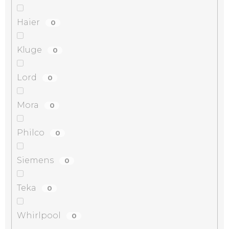
Haier
0
Kluge
0
Lord
0
Mora
0
Philco
0
Siemens
0
Teka
0
Whirlpool
0