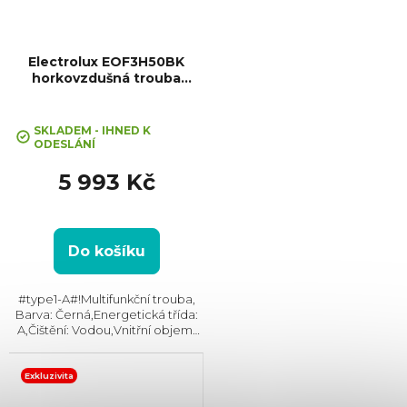
Electrolux EOF3H50BK
horkovzdušná trouba
SurroundCook
SKLADEM - IHNED K
ODESLÁNÍ
5 993 Kč
Do košíku
#type1-A#!Multifunkční trouba,
Barva: Černá,Energetická třída:
A,Čištění: Vodou,Vnitřní objem:
65 l,Max. příkon: 2090
W,Gril,Vzhled: Moderní,
Rozměry (VxŠxH):594×594×550
Exkluzivita
mm, Teplotní rozsah: 50°C -...