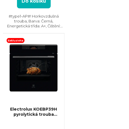
Do košíku
#type1-AP#! Horkovzdušná
trouba, Barva: Černá,
Energetická třída: A+, Čištění:
Vodou, Vnitřní objem: 72 l, Max.
příkon: 3490 W, Rozměry
(VxŠxH): 595x595x567 mm,
Exkluzivita
Výbava: Teleskopický výsuv,...
Electrolux KOEBP39H
pyrolytická trouba
MealAssist
Průměrné