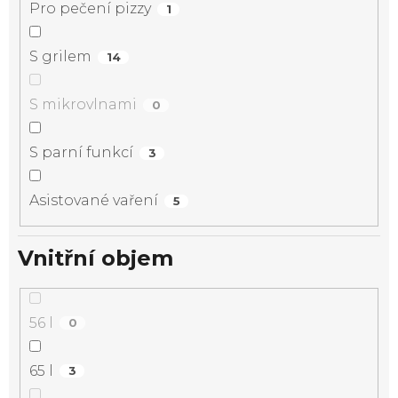
Pro pečení pizzy
1
S grilem
14
S mikrovlnami
0
S parní funkcí
3
Asistované vaření
5
Vnitřní objem
56 l
0
65 l
3