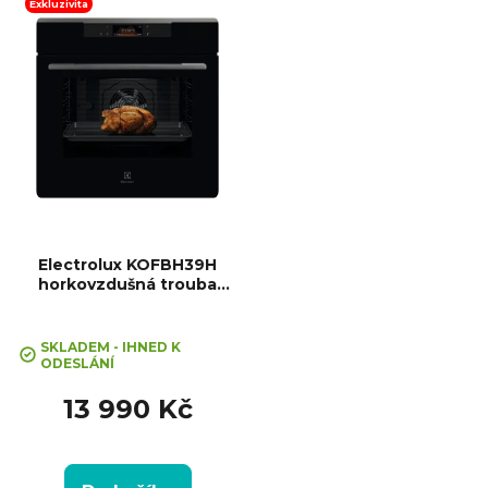
ů
(VxŠxH): 595x595x567 mm,
Exkluzivita
Výbava: Teleskopický výsuv,...
Electrolux KOFBH39H
horkovzdušná trouba
MealAssist
SKLADEM - IHNED K
ODESLÁNÍ
13 990 Kč