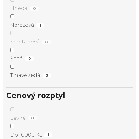
Hnědá
0
Nerezová
1
Smetanová
0
Šedá
2
Tmavě šedá
2
Cenový rozptyl
Levné
0
Do 10000 Kč
1