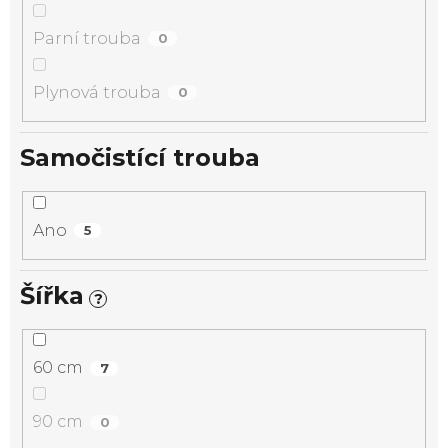
Parní trouba
0
Plynová trouba
0
Samočistící trouba
Ano
5
Šířka
?
60 cm
7
90 cm
0