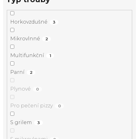
Horkovzdušné
3
Mikrovlnné
2
Multifunkční
1
Parní
2
Plynové
0
Pro pečení pizzy
0
S grilem
3