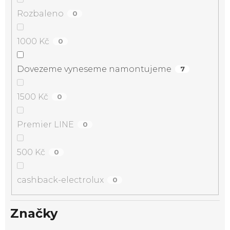
Rozbaleno
0
1000 Kč
0
Dovezeme vyneseme namontujeme
7
1500 Kč
0
Premier LINE
0
500 Kč
0
cashback-electrolux
0
Značky