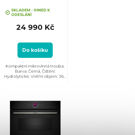
r
Průměrné
hodnocení
SKLADEM - IHNED K
o
ODESLÁNÍ
produktu
je
24 990 Kč
5,0
d
z
5
u
hvězdiček.
Do košíku
k
Kompaktní mikrovlnná trouba,
Barva: Černá, Čištění:
t
Hydrolytické, Vnitřní objem: 36 l,
Max. příkon: 3100 W, Rozměry
(VxŠxH):455x594x564 mm,
ů
Počet skel ve dvířkách: 3,
Tlumené dovírání dvířek
SoftClose