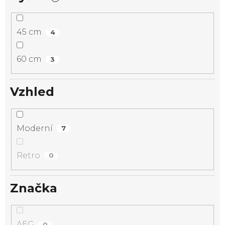
45 cm
4
60 cm
3
Vzhled
Moderní
7
Retro
0
Značka
AEG
0