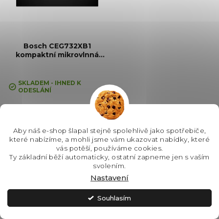
Bosch CEG732XB1
kompaktní mikrovlnná
trouba Serie 8
SKLADEM - IHNED K
ODESLÁNÍ
25 990 Kč
Aby náš e-shop šlapal stejně spolehlivě jako spotřebiče,
které nabízíme, a mohli jsme vám ukazovat nabídky, které
Do košíku
vás potěší, používáme cookies.
Ty základní běží automaticky, ostatní zapneme jen s vaším
svolením.
Kompaktní mikrovlnná trouba,
Nastavení
Barva: Černá, Čištění:
Hydrolytické, Vnitřní objem: 36 l,
Souhlasím
Max. příkon: 3100 W, Gril ,
Rozměry (VxŠxH):455x594x564
mm, Počet skel ve dvířkách: 4,