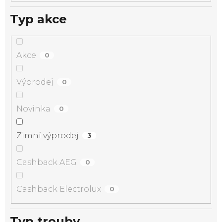
Typ akce
Akce
0
Výprodej
0
Novinka
0
Zimní výprodej
3
Cashback AEG
0
Cashback Electrolux
0
Typ trouby