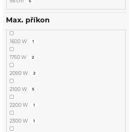
56 cm
5
Max. příkon
1600 W
1
1750 W
2
2090 W
2
2100 W
5
2200 W
1
2300 W
1