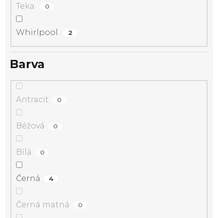
Teka
0
Whirlpool
2
Barva
Antracit
0
Béžová
0
Bílá
0
Černá
4
Černá matná
0