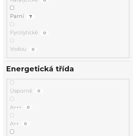
Parní
7
Pyrolytické
0
Vodou
0
Energetická třída
Úsporné
0
A+++
0
A++
0