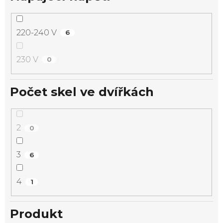
220-240 V
6
230 V
0
Počet skel ve dvířkách
2
0
3
6
4
1
Produkt