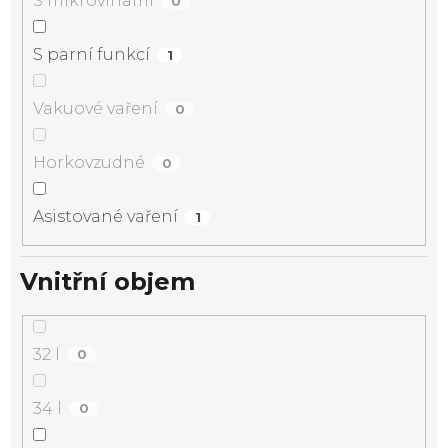
S mikrovlnami
0
S parní funkcí
1
Vakuové vaření
0
Horkovzudné
0
Asistované vaření
1
Vnitřní objem
32 l
0
34 l
0