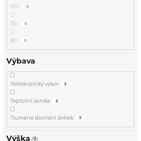
110 l
0
35 l
0
81 l
0
Výbava
Teleskopický výsuv
3
Teplotní sonda
2
Tlumené dovírání dvířek
7
Výška
?