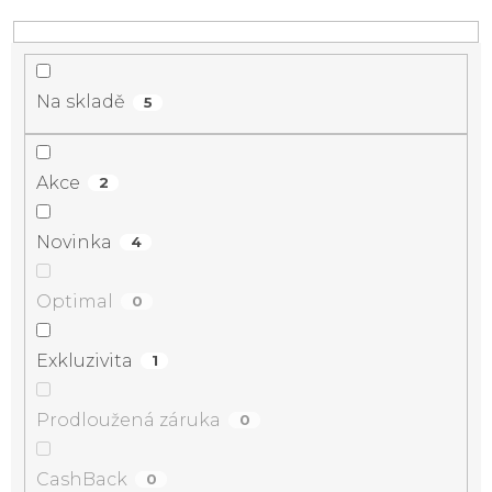
Na skladě
5
Akce
2
Novinka
4
Optimal
0
Exkluzivita
1
Prodloužená záruka
0
CashBack
0