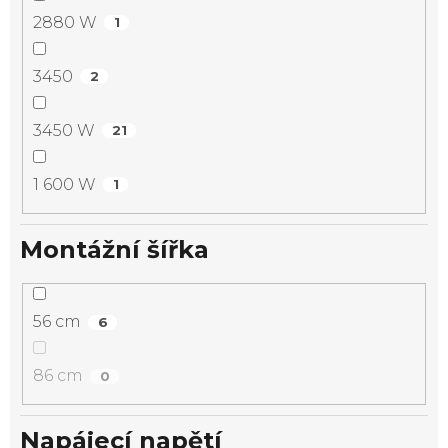
2880 W
1
3450
2
3450 W
21
1 600 W
1
Montážní šířka
56 cm
6
86 cm
0
Napájecí napětí