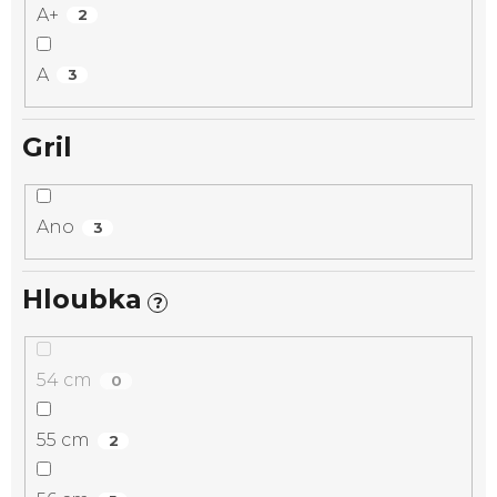
A+
2
A
3
Gril
Ano
3
Hloubka
?
54 cm
0
55 cm
2