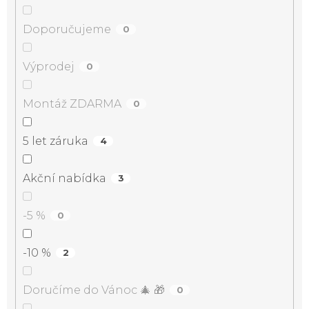
Doporučujeme
0
Výprodej
0
Montáž ZDARMA
0
5 let záruka
4
Akční nabídka
3
-5 %
0
-10 %
2
Doručíme do Vánoc 🎄 🎁
0