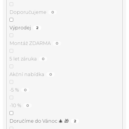
Doporučujeme
0
Výprodej
2
Montáž ZDARMA
0
5 let záruka
0
Akční nabídka
0
-5 %
0
-10 %
0
Doručíme do Vánoc 🎄 🎁
2