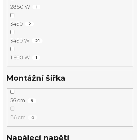
2880 W
1
3450
2
3450 W
21
1 600 W
1
Montážní šířka
56 cm
9
86 cm
0
Napájecí napětí