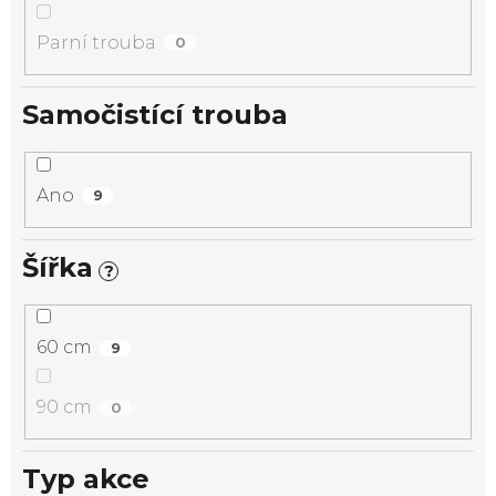
Parní trouba
0
Samočistící trouba
Ano
9
Šířka
?
60 cm
9
90 cm
0
Typ akce