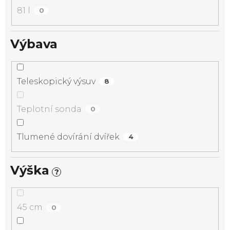
81 l
0
Výbava
Teleskopický výsuv
8
Teplotní sonda
0
Tlumené dovírání dvířek
4
Výška
?
45 cm
0