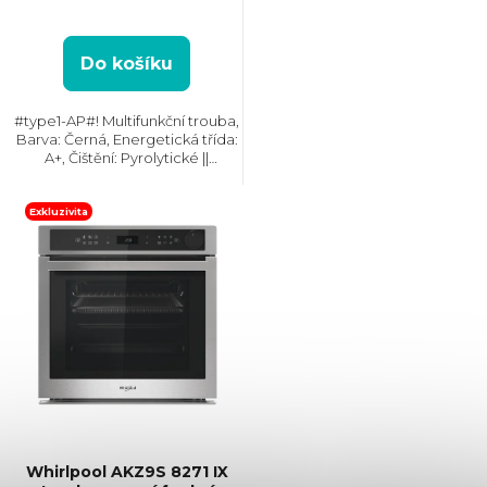
d
u
Do košíku
k
#type1-AP#! Multifunkční trouba,
Barva: Černá, Energetická třída:
t
A+, Čištění: Pyrolytické ||
Hydrolytické, Vnitřní objem: 73 l,
Max. příkon: 3650 W, Rozměry
ů
(VxŠxH): 595x595x564 mm,
Exkluzivita
Výbava:...
Whirlpool AKZ9S 8271 IX