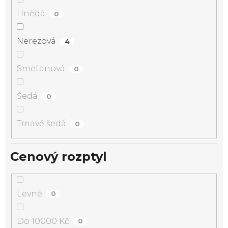
Hnědá
0
Nerezová
4
Smetanová
0
Šedá
0
Tmavě šedá
0
Cenový rozptyl
Levné
0
Do 10000 Kč
0