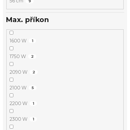
56 cm
9
Max. příkon
1600 W
1
1750 W
2
2090 W
2
2100 W
5
2200 W
1
2300 W
1