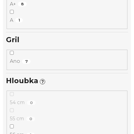
A+
8
A
1
Gril
Ano
7
Hloubka
?
54 cm
0
55 cm
0