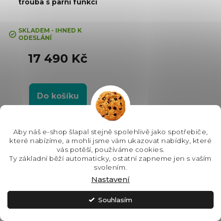
trouba s parní funkcí
SKLADEM - IHNED K
ODESLÁNÍ
17 490 Kč
Do košíku
#type1-AP#! Multifunkční trouba,
Barva: Nerezová, Energetická
Aby náš e-shop šlapal stejně spolehlivě jako spotřebiče,
třída: A+, Čištění: Pyrolytické ||
které nabízíme, a mohli jsme vám ukazovat nabídky, které
Hydrolytické, Vnitřní objem: 73 l,
vás potěší, používáme cookies.
Max. příkon: 3650 W, Rozměry
Ty základní běží automaticky, ostatní zapneme jen s vaším
(VxŠxH):595x595x564 mm,
svolením.
Výbava:...
Nastavení
Souhlasím