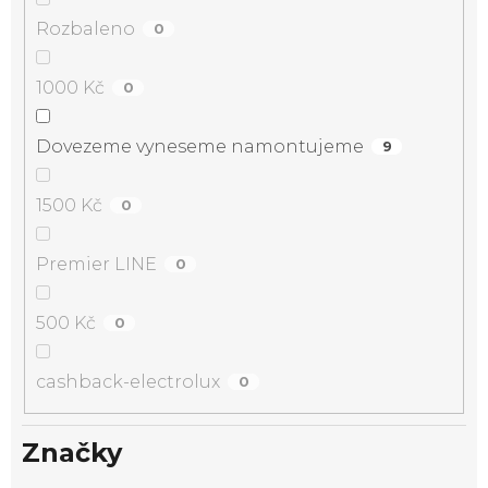
Rozbaleno
0
1000 Kč
0
Dovezeme vyneseme namontujeme
9
1500 Kč
0
Premier LINE
0
500 Kč
0
cashback-electrolux
0
Značky