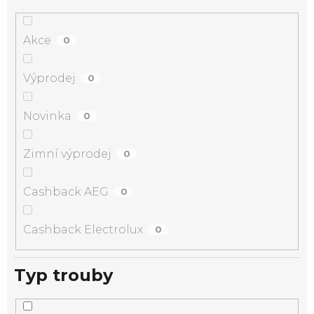
Akce
0
Výprodej
0
Novinka
0
Zimní výprodej
0
Cashback AEG
0
Cashback Electrolux
0
Typ trouby