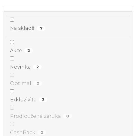
Na skladě
7
Akce
2
Novinka
2
Optimal
0
Exkluzivita
3
Prodloužená záruka
0
CashBack
0