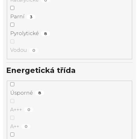
Parní
3
Pyrolytické
8
Vodou
0
Energetická třída
Úsporné
8
A+++
0
A++
0