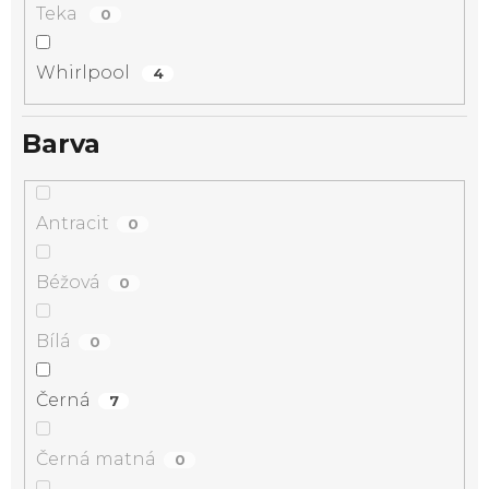
Teka
0
Whirlpool
4
Barva
Antracit
0
Béžová
0
Bílá
0
Černá
7
Černá matná
0