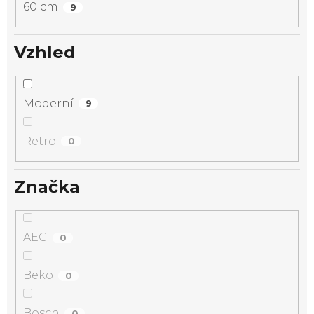
60 cm
9
Vzhled
Moderní
9
Retro
0
Značka
AEG
0
Beko
0
Bosch
0