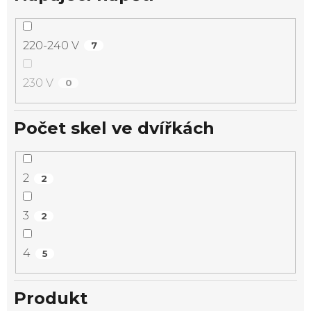
220-240 V
7
230 V
0
Počet skel ve dvířkách
2
2
3
2
4
5
Produkt