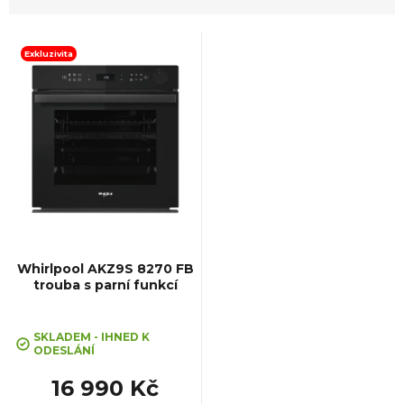
V
Exkluzivita
ý
p
i
s
p
Whirlpool AKZ9S 8270 FB
trouba s parní funkcí
r
SKLADEM - IHNED K
o
ODESLÁNÍ
16 990 Kč