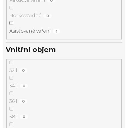
Vakuové vaření
0
Horkovzudné
0
Asistované vaření
1
Vnitřní objem
32 l
0
34 l
0
36 l
0
38 l
0