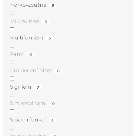
Horkovzdušné
9
Mikrovlnné
0
Multifunkční
3
Parní
0
Pro pečení pizzy
0
S grilem
7
S mikrovlnami
0
S parní funkcí
3