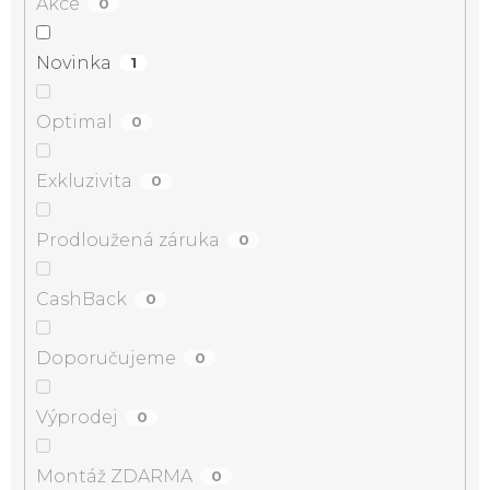
Akce
0
Novinka
1
Optimal
0
Exkluzivita
0
Prodloužená záruka
0
CashBack
0
Doporučujeme
0
Výprodej
0
Montáž ZDARMA
0