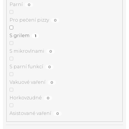
Parní
0
Pro pečení pizzy
0
S grilem
1
S mikrovlnami
0
S parní funkcí
0
Vakuové vaření
0
Horkovzudné
0
Asistované vaření
0