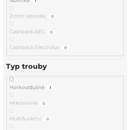
Novinka
1
Zimní výprodej
0
Cashback AEG
0
Cashback Electrolux
0
Typ trouby
Horkovzdušné
1
Mikrovlnné
0
Multifunkční
0