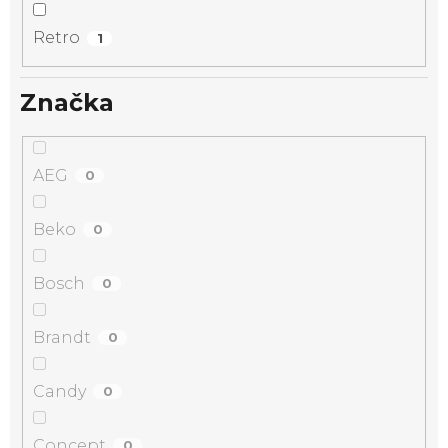
Retro
1
Značka
AEG
0
Beko
0
Bosch
0
Brandt
0
Candy
0
Concept
0