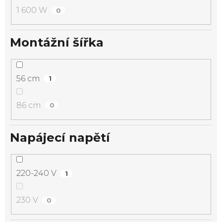
1 600 W
0
Montážní šířka
56 cm
1
86 cm
0
Napájecí napětí
220-240 V
1
230 V
0