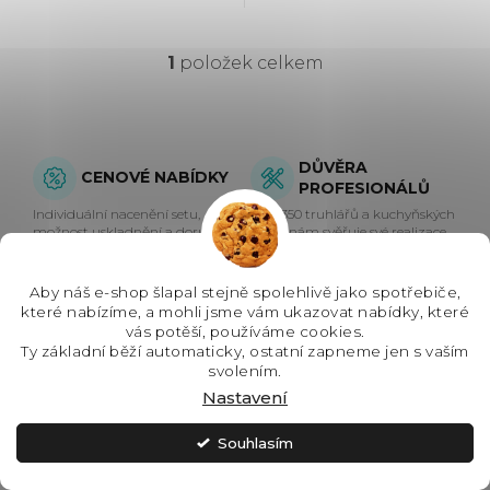
objem: 72 l, Max. příkon: 2780 W,
ů
Gril , Retro design, Rozměry
(VxŠxH):...
1
položek celkem
O
v
l
DŮVĚRA
CENOVÉ NABÍDKY
PROFESIONÁLŮ
á
Individuální nacenění setu,
Přes 350 truhlářů a kuchyňských
možnost uskladnění a doručení
studií nám svěřuje své realizace.
d
na termín.
GARANTOVANÝ
NEJŠIRŠÍ
a
Aby náš e-shop šlapal stejně spolehlivě jako spotřebiče,
PŮVOD
SORTIMENT
které nabízíme, a mohli jsme vám ukazovat nabídky, které
c
Zboží výhradně pro českou
Velký výběr kuchyňských a
vás potěší, používáme cookies.
distribuci přímo od výrobce.
domácích spotřebičů na jednom
Ty základní běží automaticky, ostatní zapneme jen s vaším
místě.
í
svolením.
Nastavení
p
Z
Souhlasím
r