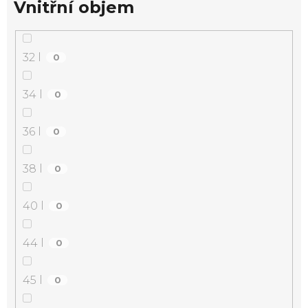
Vnitřní objem
32 l
0
34 l
0
36 l
0
38 l
0
40 l
0
44 l
0
45 l
0