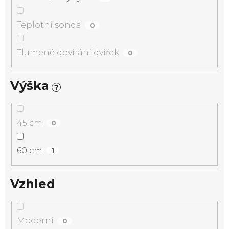
Teplotní sonda
0
Tlumené dovírání dvířek
0
Výška
?
45 cm
0
60 cm
1
Vzhled
Moderní
0