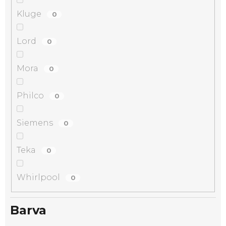
Kluge
0
Lord
0
Mora
0
Philco
0
Siemens
0
Teka
0
Whirlpool
0
Barva