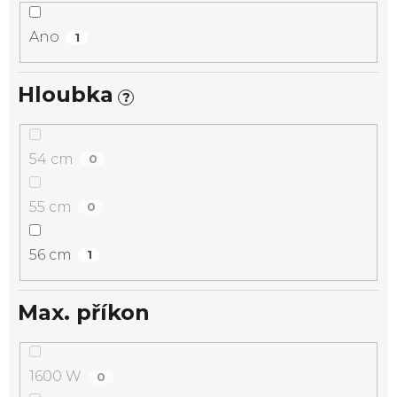
Ano
1
Hloubka
?
54 cm
0
55 cm
0
56 cm
1
Max. příkon
1600 W
0