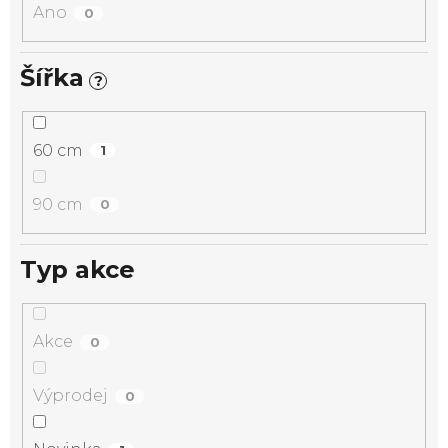
Ano
0
Šířka
?
60 cm
1
90 cm
0
Typ akce
Akce
0
Výprodej
0