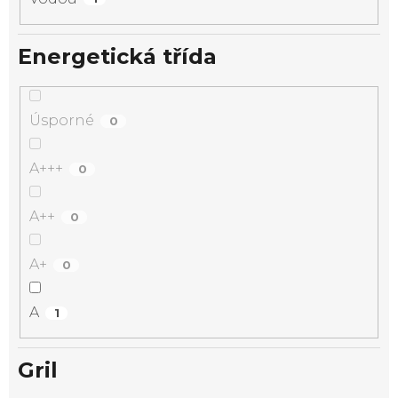
Energetická třída
Úsporné
0
A+++
0
A++
0
A+
0
A
1
Gril