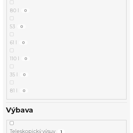
80 l
0
53
0
61 l
0
110 l
0
35 l
0
81 l
0
Výbava
Teleskopický výsuv
1