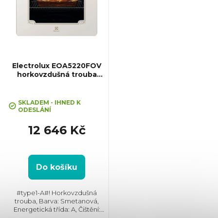
i
s
p
Electrolux EOA5220FOV
horkovzdušná trouba
SurroundCook
r
SKLADEM - IHNED K
o
ODESLÁNÍ
12 646 Kč
d
u
Do košíku
k
#type1-A#! Horkovzdušná
trouba, Barva: Smetanová,
t
Energetická třída: A, Čištění:
Katalytické || AquaClean, Vnitřní