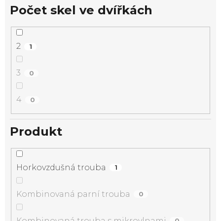
Počet skel ve dvířkách
2
1
3
0
4
0
Produkt
Horkovzdušná trouba
1
Kombinovaná parní trouba
0
Kombinovaná trouba s mikrovlnami
0