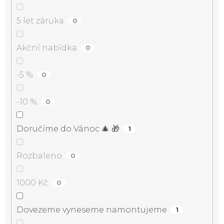
5 let záruka
0
Akční nabídka
0
-5 %
0
-10 %
0
Doručíme do Vánoc 🎄 🎁
1
Rozbaleno
0
1000 Kč
0
Dovezeme vyneseme namontujeme
1