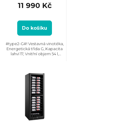
je
11 990 Kč
5,0
d
z
5
u
hvězdiček.
Do košíku
k
#type2-G#! Vestavná vinotéka,
Energetická třída G, Kapacita
t
lahví 17, Vnitřní objem 54 l,
Dvouzónová, Max. hlučnost 39
dB, Rozměry
ů
(VxŠxH): 813x295x570 mm