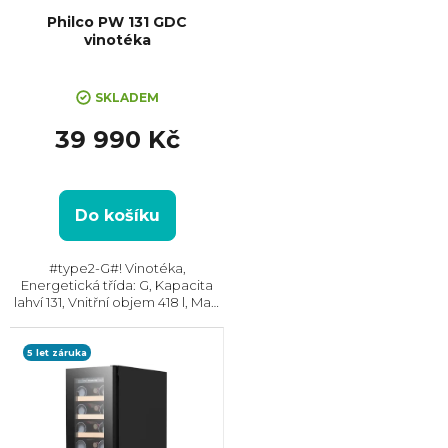
Philco PW 131 GDC
vinotéka
SKLADEM
39 990 Kč
Do košíku
#type2-G#! Vinotéka,
Energetická třída: G, Kapacita
lahví 131, Vnitřní objem 418 l, Max.
hlučnost: 41 dB, Dvouzónová,
Rozměry (VxŠxH) 1756x595x676
mm
5 let záruka