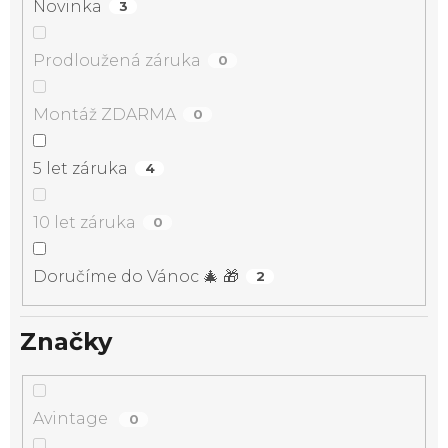
Novinka
3
Prodloužená záruka
0
Montáž ZDARMA
0
5 let záruka
4
10 let záruka
0
Doručíme do Vánoc 🎄 🎁
2
Značky
Avintage
0