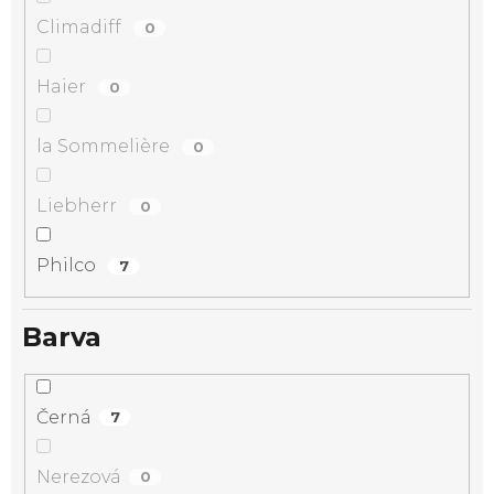
Climadiff
0
Haier
0
la Sommelière
0
Liebherr
0
Philco
7
Barva
Černá
7
Nerezová
0