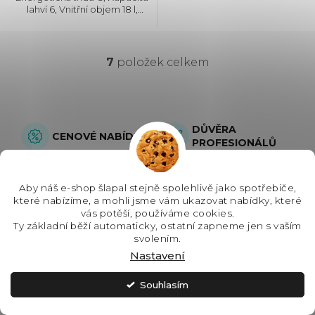
lahví 6, Vnitřní objem 18 l,
Jednozónová, Max. hlučnost 40
dB, Rozměry
(VxŠxH): 813x148x525 mm
7
položek celkem
O
v
l
DŮVĚRA
CENOVÉ NABÍDKY
PROFESIONÁLŮ
á
Individuální nacenění setu,
Přes 350 truhlářů a kuchyňských
možnost uskladnění a doručení
studií nám svěřuje své realizace.
d
na termín.
Aby náš e-shop šlapal stejně spolehlivě jako spotřebiče,
které nabízíme, a mohli jsme vám ukazovat nabídky, které
GARANTOVANÝ
NEJŠIRŠÍ
a
vás potěší, používáme cookies.
PŮVOD
SORTIMENT
Ty základní běží automaticky, ostatní zapneme jen s vaším
c
Zboží výhradně pro českou
Velký výběr kuchyňských a
svolením.
distribuci přímo od výrobce.
domácích spotřebičů na jednom
Nastavení
místě.
í
Souhlasím
p
Z