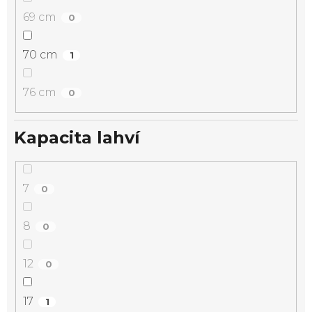
69 cm
0
70 cm
1
76 cm
0
Kapacita lahví
7
0
8
0
12
0
17
1