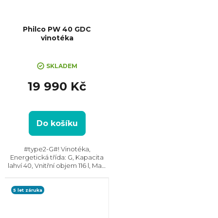
Philco PW 40 GDC
vinotéka
SKLADEM
19 990 Kč
Do košíku
#type2-G#! Vinotéka,
Energetická třída: G, Kapacita
lahví 40, Vnitřní objem 116 l, Max.
hlučnost: 42 dB, Dvouzónová,
Rozměry (VxŠxH) 867x595x565
mm
5 let záruka