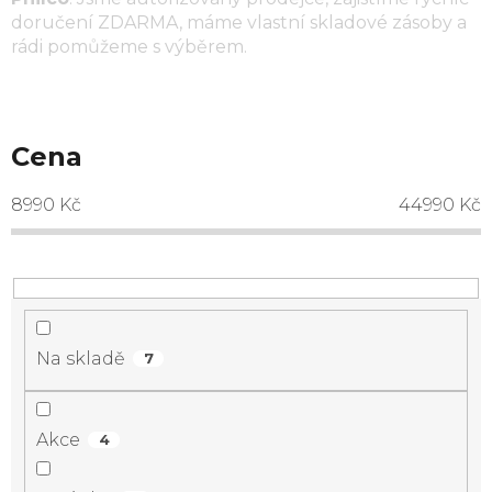
doručení ZDARMA, máme vlastní skladové zásoby a
rádi pomůžeme s výběrem.
Cena
8990
Kč
44990
Kč
Na skladě
7
Akce
4