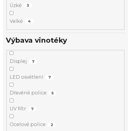
Úzké
3
Velké
4
Výbava vinotéky
Displej
7
LED osvětlení
7
Dřevěné police
5
UV filtr
7
Ocelové police
2