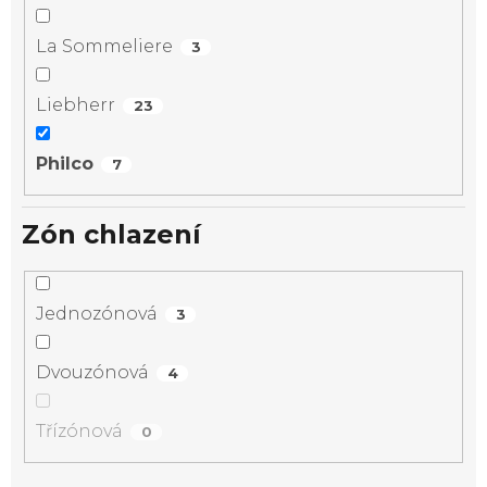
La Sommeliere
3
Liebherr
23
Philco
7
Zón chlazení
Jednozónová
3
Dvouzónová
4
Třízónová
0