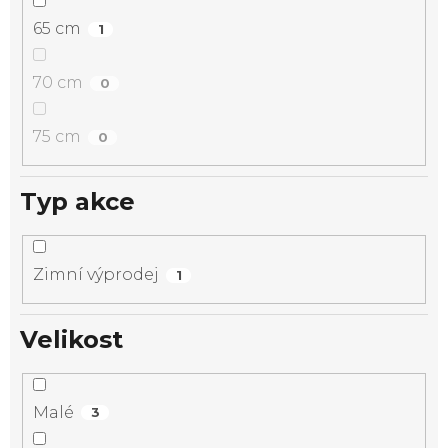
65 cm
1
70 cm
0
75 cm
0
Typ akce
Zimní výprodej
1
Velikost
Malé
3