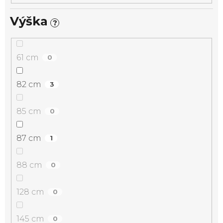
Výška
?
61 cm
0
82 cm
3
85 cm
0
87 cm
1
88 cm
0
128 cm
0
145 cm
0