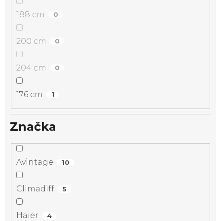
188 cm
0
200 cm
0
204 cm
0
176 cm
1
Značka
Avintage
10
Climadiff
5
Haier
4