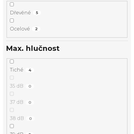
Dřevěné
5
Ocelové
2
Max. hlučnost
Tiché
4
35 dB
0
37 dB
0
38 dB
0