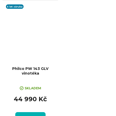
dB, Rozměry (VxŠxH):
813x295x565 mm
5 let záruka
Philco PW 143 GLV
vinotéka
SKLADEM
44 990 Kč