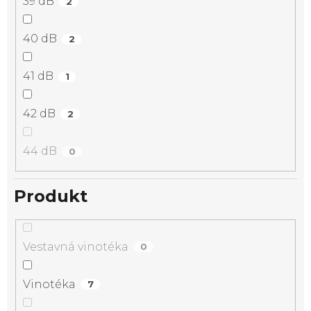
39 dB
2
40 dB
2
41 dB
1
42 dB
2
44 dB
0
Produkt
Vestavná vinotéka
0
Vinotéka
7