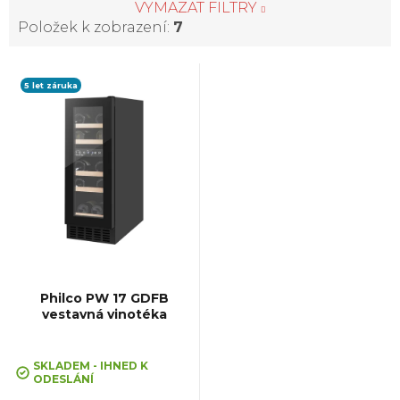
VYMAZAT FILTRY
Položek k zobrazení:
7
V
5 let záruka
ý
p
i
s
p
Philco PW 17 GDFB
vestavná vinotéka
r
Průměrné
hodnocení
SKLADEM - IHNED K
o
ODESLÁNÍ
produktu