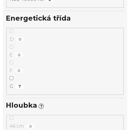
Energetická třída
D
0
E
0
F
0
G
7
Hloubka
?
46 cm
0