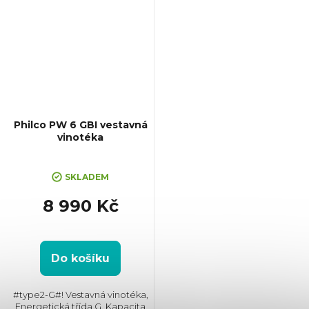
Philco PW 6 GBI vestavná
vinotéka
SKLADEM
8 990 Kč
Do košíku
#type2-G#! Vestavná vinotéka,
Energetická třída G, Kapacita