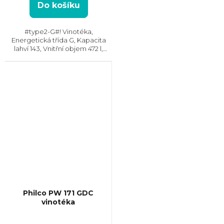
Do košíku
#type2-G#! Vinotéka,
Energetická třída G, Kapacita
lahví 143, Vnitřní objem 472 l,
Jednozónová, Max. hlučnost 40
dB, Rozměry (VxŠxH):
1835x655x680 mm
Philco PW 171 GDC
vinotéka