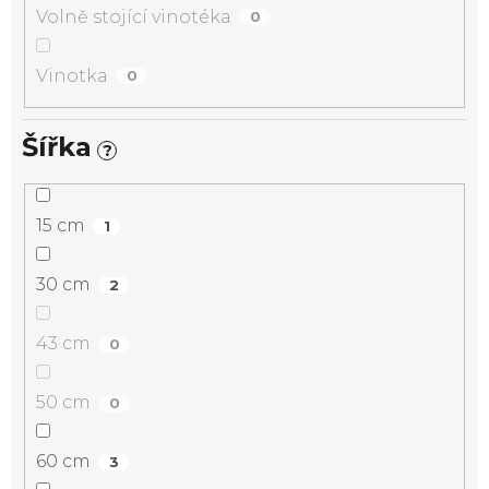
Volně stojící vinotéka
0
Vinotka
0
Šířka
?
15 cm
1
30 cm
2
43 cm
0
50 cm
0
60 cm
3