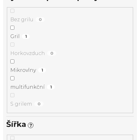
Bez grilu
0
Gril
1
Horkovzduch
0
Mikrovlny
1
multifunkční
1
S grilem
0
Šířka
?