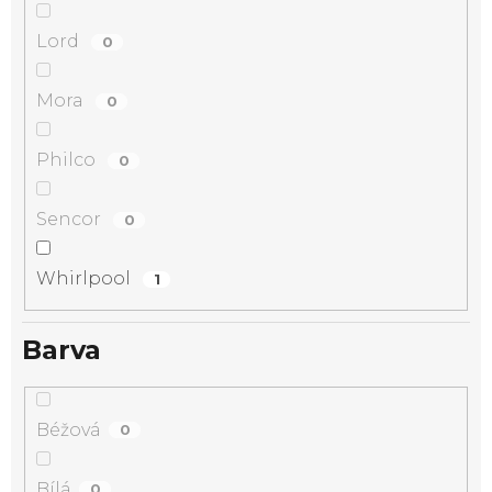
Lord
0
Mora
0
Philco
0
Sencor
0
Whirlpool
1
Barva
Béžová
0
Bílá
0