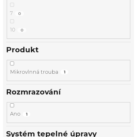
7
0
10
0
Produkt
Mikrovlnná trouba
1
Rozmrazování
Ano
1
Systém tepelné úpravy