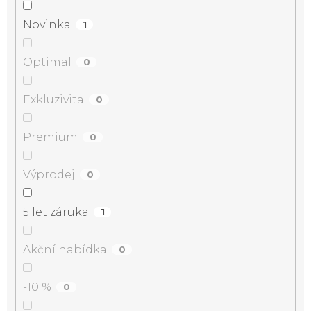
Novinka
1
Optimal
0
Exkluzivita
0
Premium
0
Výprodej
0
5 let záruka
1
Akční nabídka
0
-10 %
0