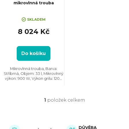
mikrovlnná trouba
r
SKLADEM
o
8 024 Kč
d
u
Do košíku
k
Mikrovlnná trouba, Barva:
Stříbrná, Objem: 33 l, Mikrovlnný
výkon: 900 W, Výkon grilu: 1200
t
W, Systém tepelné úpravy:
Multifunkční, Rozměry (VxŠxH):
373x490x540 mm, Vzhled:
ů
Moderní
1
položek celkem
O
v
l
DŮVĚRA