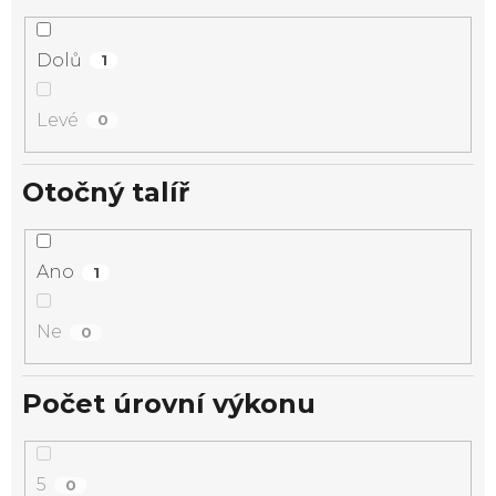
Dolů
1
Levé
0
Otočný talíř
Ano
1
Ne
0
Počet úrovní výkonu
5
0