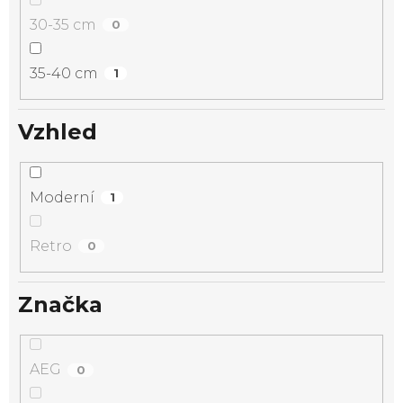
30-35 cm
0
35-40 cm
1
Vzhled
Moderní
1
Retro
0
Značka
AEG
0