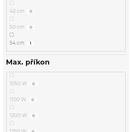
42 cm
0
50 cm
0
54 cm
1
Max. příkon
1050 W
0
1100 W
0
1200 W
0
1250 W
0