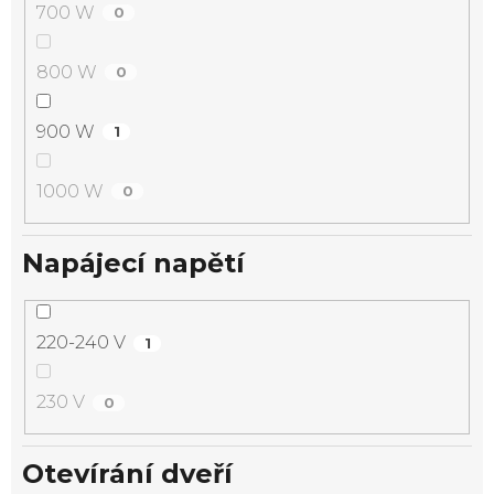
700 W
0
800 W
0
900 W
1
1000 W
0
Napájecí napětí
220-240 V
1
230 V
0
Otevírání dveří