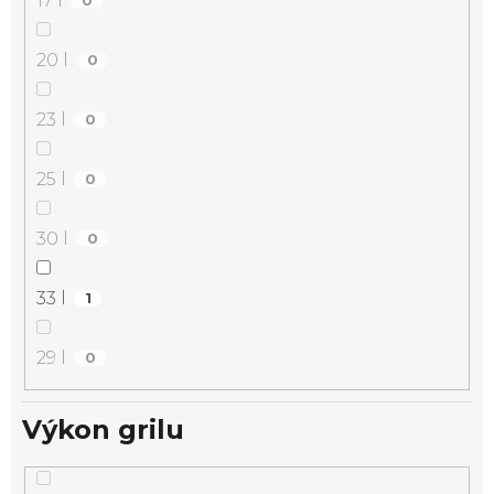
17 l
0
20 l
0
23 l
0
25 l
0
30 l
0
33 l
1
29 l
0
Výkon grilu