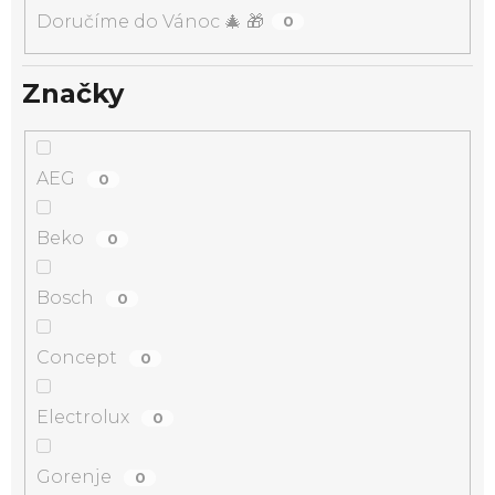
Doručíme do Vánoc 🎄 🎁
0
Značky
AEG
0
Beko
0
Bosch
0
Concept
0
Electrolux
0
Gorenje
0