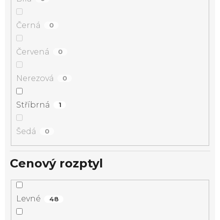
Černá
0
Červená
0
Nerezová
0
Stříbrná
1
Šedá
0
Cenový rozptyl
Levné
48