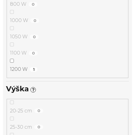
800 W
0
1000 W
0
1050 W
0
1100 W
0
1200 W
1
Výška
?
20-25 cm
0
25-30 cm
0