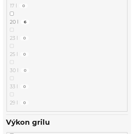
17 l
0
20 l
6
23 l
0
25 l
0
30 l
0
33 l
0
29 l
0
Výkon grilu