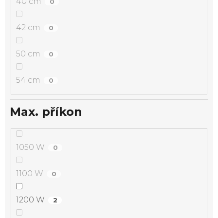
40 cm
0
42 cm
0
50 cm
0
54 cm
0
Max. příkon
1050 W
0
1100 W
0
1200 W
2