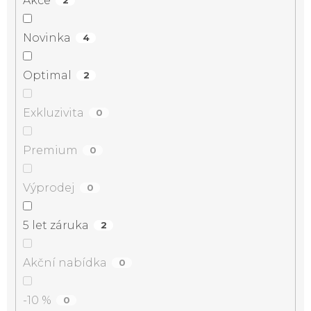
Akce
2
Novinka
4
Optimal
2
Exkluzivita
0
Premium
0
Výprodej
0
5 let záruka
2
Akční nabídka
0
-10 %
0