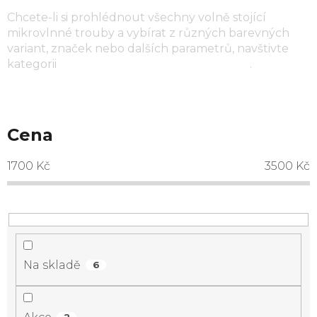
Chcete-li si prohlédnout všechny volně stojící
mikrovlnné trouby a vybírat z různých barevných
variant, značek nebo dalších parametrů, navštivte
kategorii
volně stojící mikrovlnné trouby
.
Cena
1700
Kč
3500
Kč
Na skladě
6