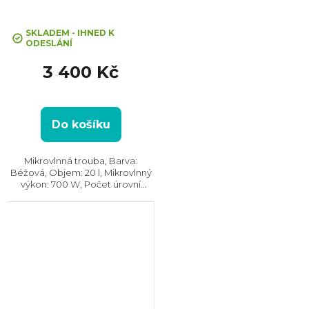
CLASSICO
SKLADEM - IHNED K
ODESLÁNÍ
3 400 Kč
Do košíku
Mikrovlnná trouba, Barva:
Béžová, Objem: 20 l, Mikrovlnný
výkon: 700 W, Počet úrovní
výkonu: 5, Systém tepelné
úpravy: Mikrovlny || Bez grilu,
Rozměry (VxŠxH): 289x455x361
mm, Vzhled: Retro