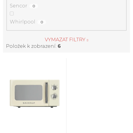
Sencor
0
Whirlpool
0
VYMAZAT FILTRY
Položek k zobrazení:
6
V
ý
p
i
s