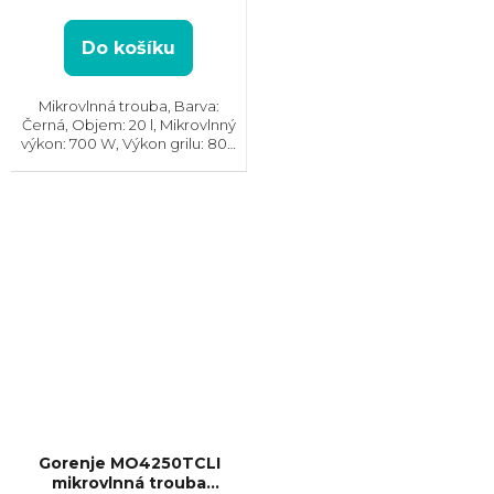
5
hvězdiček.
Do košíku
Mikrovlnná trouba, Barva:
Černá, Objem: 20 l, Mikrovlnný
výkon: 700 W, Výkon grilu: 800
W, Počet úrovní výkonu: 5,
Systém tepelné úpravy:
Mikrovlny || Gril, Rozměry
(VxŠxH): 289x455x361 mm,
Vzhled:...
Gorenje MO4250TCLI
mikrovlnná trouba