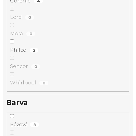
Gorenje
4
Lord
0
Mora
0
Philco
2
Sencor
0
Whirlpool
0
Barva
Béžová
4