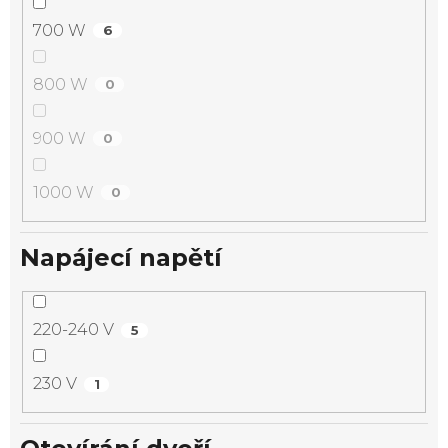
700 W
6
800 W
0
900 W
0
1000 W
0
Napájecí napětí
220-240 V
5
230 V
1