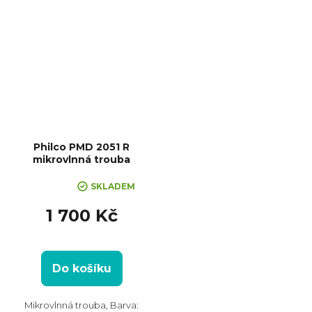
Philco PMD 2051 R
mikrovlnná trouba
Průměrné
SKLADEM
hodnocení
produktu
1 700 Kč
je
5,0
z
Do košíku
5
hvězdiček.
Mikrovlnná trouba, Barva: