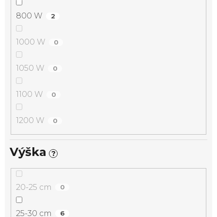
800 W
2
1000 W
0
1050 W
0
1100 W
0
1200 W
0
Výška
?
20-25 cm
0
25-30 cm
6