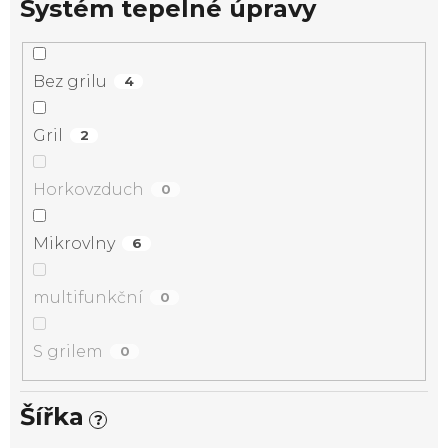
Systém tepelné úpravy
Bez grilu
4
Gril
2
Horkovzduch
0
Mikrovlny
6
multifunkční
0
S grilem
0
Šířka
?