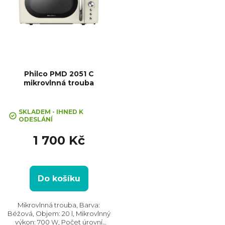
Philco PMD 2051 C
mikrovlnná trouba
Průměrné
hodnocení
SKLADEM - IHNED K
ODESLÁNÍ
produktu
je
1 700 Kč
5,0
z
5
hvězdiček.
Do košíku
Mikrovlnná trouba, Barva:
Béžová, Objem: 20 l, Mikrovlnný
výkon: 700 W, Počet úrovní