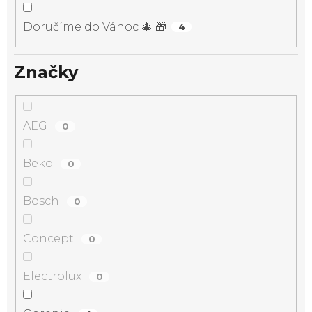
Doručíme do Vánoc 🎄 🎁
4
Značky
AEG
0
Beko
0
Bosch
0
Concept
0
Electrolux
0