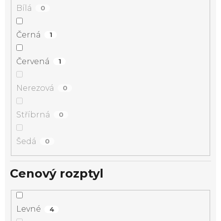
Bílá
0
Černá
1
Červená
1
Nerezová
0
Stříbrná
0
Šedá
0
Cenový rozptyl
Levné
4