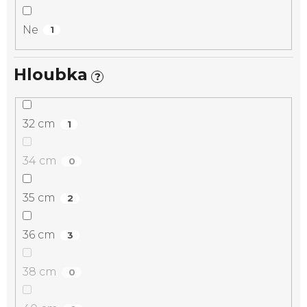
Ne
1
Hloubka
?
32 cm
1
34 cm
0
35 cm
2
36 cm
3
38 cm
0