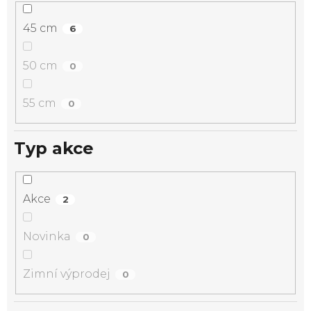
45 cm
6
50 cm
0
55 cm
0
Typ akce
Akce
2
Novinka
0
Zimní výprodej
0