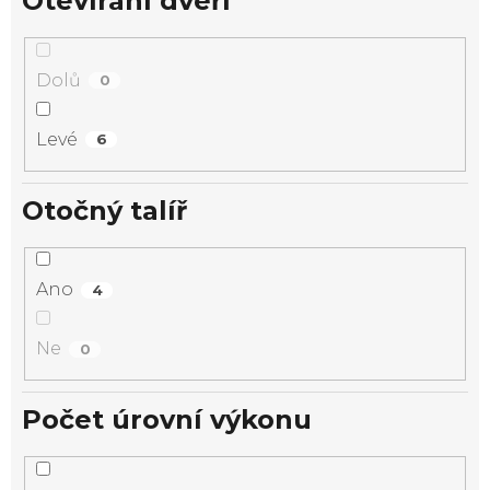
Otevírání dveří
Dolů
0
Levé
6
Otočný talíř
Ano
4
Ne
0
Počet úrovní výkonu