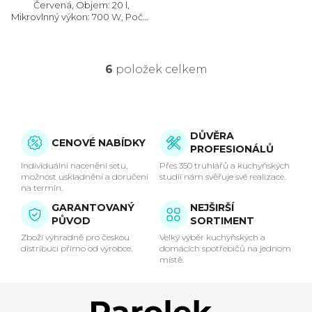
Červená, Objem: 20 l,
Mikrovlnný výkon: 700 W, Počet
úrovní výkonu: 5, Systém
tepelné úpravy: Mikrovlny, bez
grilu, Rozměry (VxŠxH):
262x452x350 mm, Vzhled: Retro
6
položek celkem
O
v
l
DŮVĚRA
CENOVÉ NABÍDKY
PROFESIONÁLŮ
á
Individuální nacenění setu,
Přes 350 truhlářů a kuchyňských
možnost uskladnění a doručení
studií nám svěřuje své realizace.
d
na termín.
GARANTOVANÝ
NEJŠIRŠÍ
a
PŮVOD
SORTIMENT
c
Zboží výhradně pro českou
Velký výběr kuchyňských a
distribuci přímo od výrobce.
domácích spotřebičů na jednom
místě.
í
p
Z