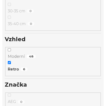
30-35 cm
0
35-40 cm
0
Vzhled
Moderní
48
Retro
6
Značka
AEG
0