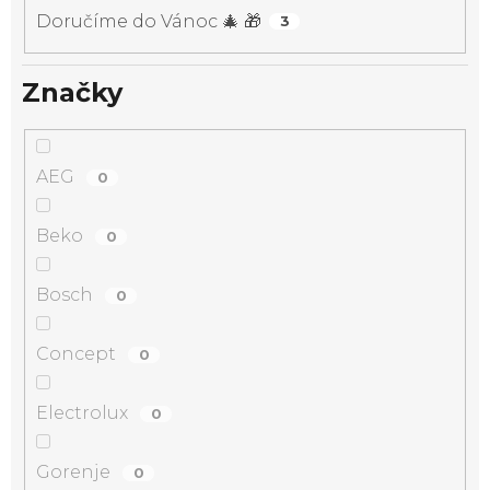
Doručíme do Vánoc 🎄 🎁
3
Značky
AEG
0
Beko
0
Bosch
0
Concept
0
Electrolux
0
Gorenje
0