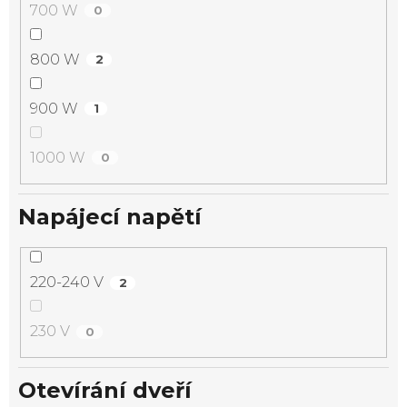
700 W
0
800 W
2
900 W
1
1000 W
0
Napájecí napětí
220-240 V
2
230 V
0
Otevírání dveří