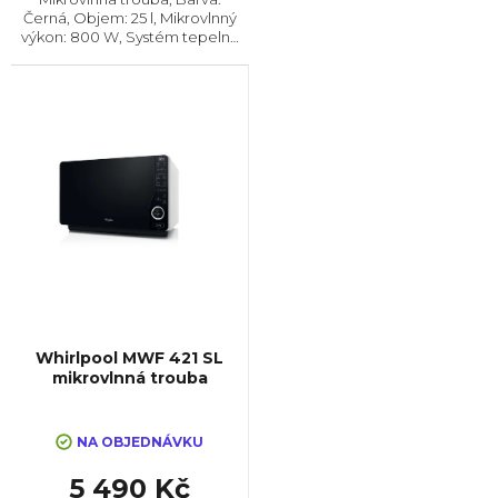
Černá, Objem: 25 l, Mikrovlnný
výkon: 800 W, Systém tepelné
úpravy: Mikrovlny || Bez grilu,
Rozměry (VxŠxH): 320x490x426
mm, Vzhled: Moderní
Whirlpool MWF 421 SL
mikrovlnná trouba
NA OBJEDNÁVKU
5 490 Kč