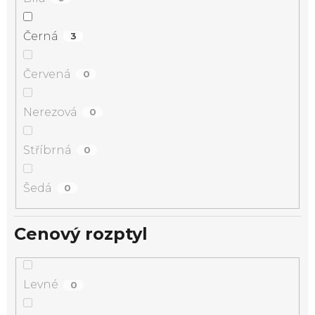
Černá
3
Červená
0
Nerezová
0
Stříbrná
0
Šedá
0
Cenový rozptyl
Levné
0