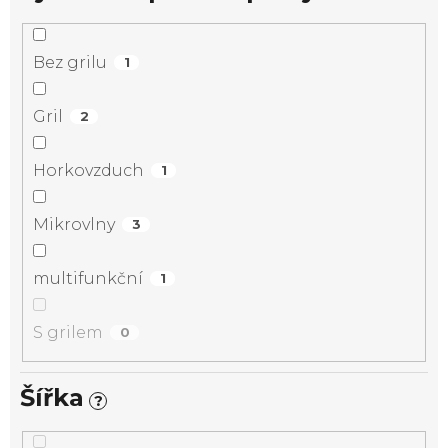
Bez grilu
1
Gril
2
Horkovzduch
1
Mikrovlny
3
multifunkční
1
S grilem
0
Šířka
?