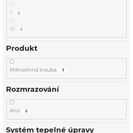
7
0
10
0
Produkt
Mikrovlnná trouba
3
Rozmrazování
Ano
2
Systém tepelné úpravy