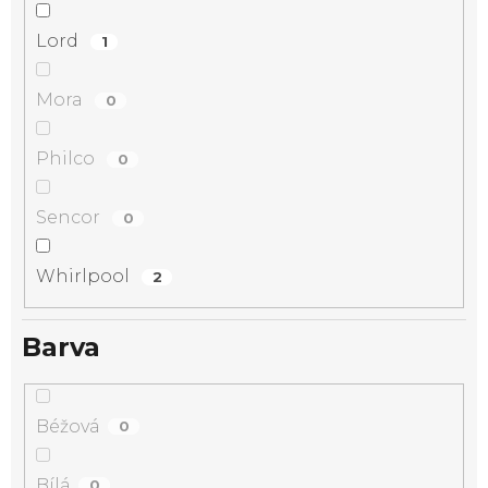
Lord
1
Mora
0
Philco
0
Sencor
0
Whirlpool
2
Barva
Béžová
0
Bílá
0