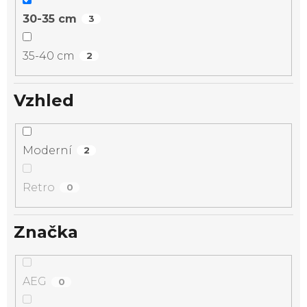
30-35 cm
3
35-40 cm
2
Vzhled
Moderní
2
Retro
0
Značka
AEG
0