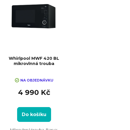
Whirlpool MWF 420 BL
mikrovlnná trouba
Průměrné
hodnocení
NA OBJEDNÁVKU
produktu
4 990 Kč
je
5,0
z
5
Do košíku
hvězdiček.
Mikrovlnná trouba, Barva: