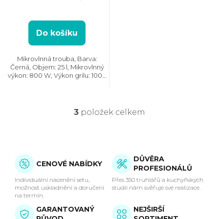
Do košíku
Mikrovlnná trouba, Barva:
Černá, Objem: 25 l, Mikrovlnný
výkon: 800 W, Výkon grilu: 1000
W, Počet úrovní výkonu: 7,
Systém tepelné úpravy:
Mikrovlny || Gril, Rozměry
(VxŠxH): 320x490x426 mm,...
3
položek celkem
O
v
l
DŮVĚRA
CENOVÉ NABÍDKY
PROFESIONÁLŮ
á
Individuální nacenění setu,
Přes 350 truhlářů a kuchyňských
možnost uskladnění a doručení
studií nám svěřuje své realizace.
d
na termín.
GARANTOVANÝ
NEJŠIRŠÍ
a
PŮVOD
SORTIMENT