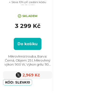
+ Sleva 10% při zadání kódu
"SLEVA10"
r
SKLADEM
o
3 299 Kč
d
u
Do košíku
k
Mikrovlnná trouba, Barva:
Černá, Objem: 25 l, Mikrovlnný
výkon: 900 W, Výkon grilu: 1100
t
W, Počet úrovní výkonu: 5,
Systém tepelné úpravy:
2,969 Kč
Mikrovlny || Gril || Horkovzduch ||
ů
Multifunkční, Rozměry...
SLEVA10