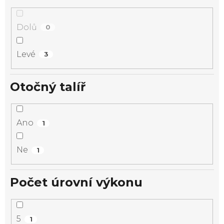
Dolů
0
Levé
3
Otočný talíř
Ano
1
Ne
1
Počet úrovní výkonu
5
1