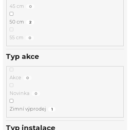
45 cm
0
50 cm
2
55 cm
0
Typ akce
Akce
0
Novinka
0
Zimní výprodej
1
Typ instalace