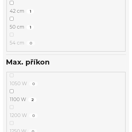
42 cm
1
50 cm
1
54 cm
0
Max. příkon
1050 W
0
1100 W
2
1200 W
0
1250 W
0