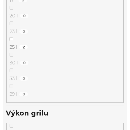
17 l
0
20 l
0
23 l
0
25 l
2
30 l
0
33 l
0
29 l
0
Výkon grilu