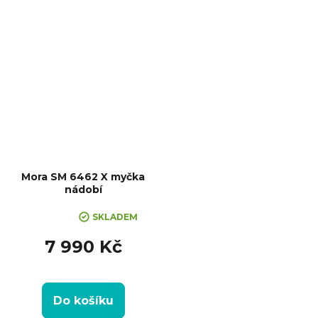
programů: 6, Spotřeba vody na
cyklus: 9,5 l,...
Mora SM 6462 X myčka
nádobí
Průměrné
SKLADEM
hodnocení
produktu
7 990 Kč
je
5,0
z
Do košíku
5