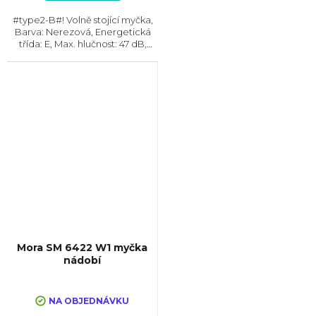
hvězdiček.
#type2-B#! Volně stojící myčka,
Barva: Nerezová, Energetická
třída: E, Max. hlučnost: 47 dB,
Místo pro příbory: Zásuvka,
Počet souprav nádobí: 16, Počet
programů: 6, Spotřeba vody na
cyklus: 11 l,...
Mora SM 6422 W1 myčka
nádobí
NA OBJEDNÁVKU