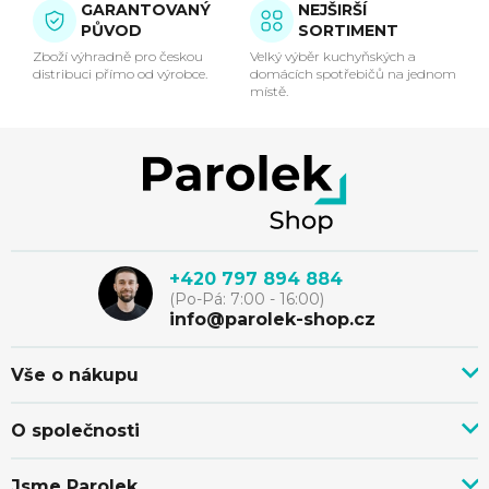
GARANTOVANÝ
NEJŠIRŠÍ
a
PŮVOD
SORTIMENT
c
Zboží výhradně pro českou
Velký výběr kuchyňských a
distribuci přímo od výrobce.
domácích spotřebičů na jednom
místě.
í
p
Z
r
á
v
p
k
+420 797 894 884
(Po-Pá: 7:00 - 16:00)
y
a
info@parolek-shop.cz
v
t
Vše o nákupu
ý
Vše o nákupu
í
O společnosti
p
Doprava, platba a služby
Novinky z blogu
Nákup na splátky
Jsme Parolek