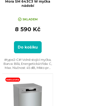
Mora SM 643C3 W myčka
nádobí
SKLADEM
8 590 Kč
Do košíku
#type2-C#! Volně stojící myčka,
Barva: Bílá, Energetická třída: C,
Max. hlučnost: 45 dB, Místo pro
příbory: Košík, Počet souprav
nádobí: 14, Počet programů: 6,
Spotřeba vody na cyklus: 9,5 l,...
Exkluzivita