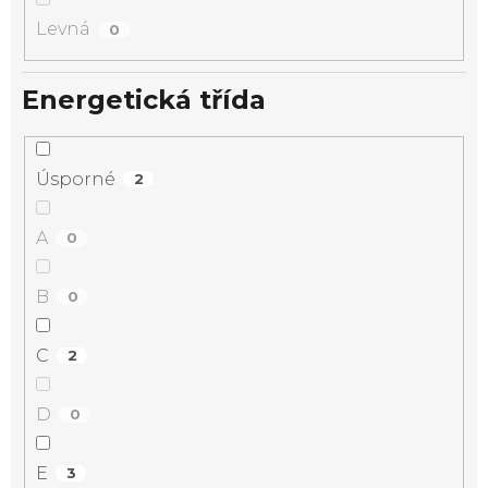
Levná
0
Energetická třída
Úsporné
2
A
0
B
0
C
2
D
0
E
3