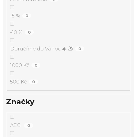
-5 %
0
-10 %
0
Doručíme do Vánoc 🎄 🎁
0
1000 Kč
0
500 Kč
0
Značky
AEG
0