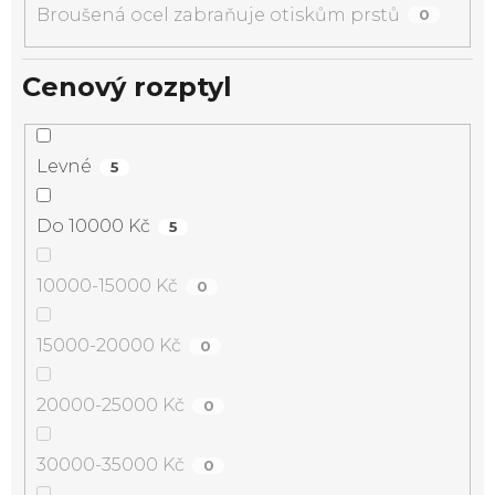
Broušená ocel zabraňuje otiskům prstů
0
Cenový rozptyl
Levné
5
Do 10000 Kč
5
10000-15000 Kč
0
15000-20000 Kč
0
20000-25000 Kč
0
30000-35000 Kč
0