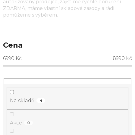
autorizovaný prodejce, zajistíme rychlé doručení
ZDARMA, máme vlastní skladové zásoby a rádi
pomůžeme s výběrem.
Cena
6990
Kč
8990
Kč
Na skladě
4
Akce
0