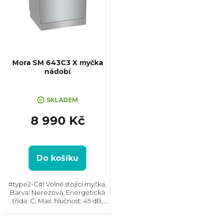
Mora SM 643C3 X myčka
nádobí
SKLADEM
8 990 Kč
Do košíku
#type2-C#! Volně stojící myčka,
Barva: Nerezová, Energetická
třída: C, Max. hlučnost: 45 dB,
Místo pro příbory: Košík, Počet
souprav nádobí: 14, Počet