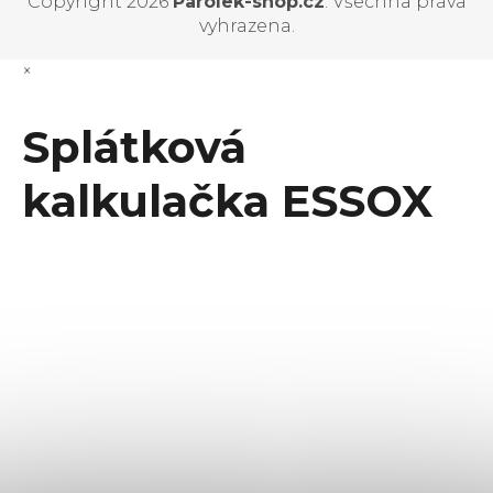
Copyright 2026
Parolek-shop.cz
. Všechna práva
vyhrazena.
×
Splátková
kalkulačka ESSOX