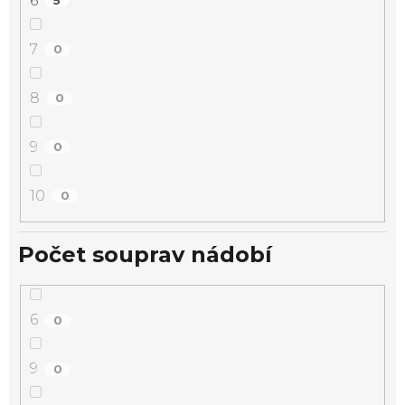
6
5
7
0
8
0
9
0
10
0
Počet souprav nádobí
6
0
9
0