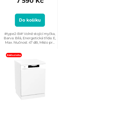
7 590 Kč
d
u
Do košíku
k
#type2-B#! Volně stojící myčka,
Barva: Bílá, Energetická třída: E,
Max. hlučnost: 47 dB, Místo pro
t
příbory: Zásuvka, Počet souprav
nádobí: 16, Počet programů: 6,
Spotřeba vody na cyklus: 11 l,...
ů
Exkluzivita