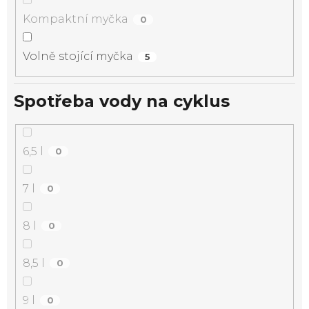
Kompaktní myčka
0
Volně stojící myčka
5
Spotřeba vody na cyklus
6,5 l
0
7 l
0
8 l
0
8,5 l
0
9 l
0