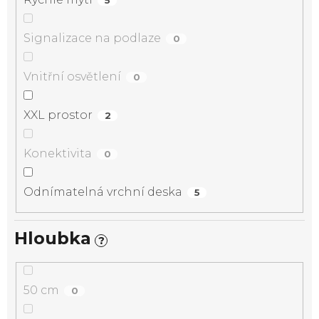
Signalizace na podlaze
0
Vnitřní osvětlení
0
XXL prostor
2
Konektivita
0
Odnímatelná vrchní deska
5
Hloubka
?
50 cm
0