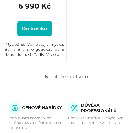
6 990 Kč
Do košíku
#type2-E#! Volně stojící myčka,
Barva: Bílá, Energetická třída: E,
Max. hlučnost: 47 dB, Místo pro
příbory: Košík, Počet souprav
nádobí: 13, Počet programů: 6,
Spotřeba vody na cyklus: 11 l,...
5
položek celkem
O
v
l
DŮVĚRA
CENOVÉ NABÍDKY
PROFESIONÁLŮ
á
Individuální nacenění setu,
Přes 350 truhlářů a kuchyňských
možnost uskladnění a doručení
studií nám svěřuje své realizace.
d
na termín.