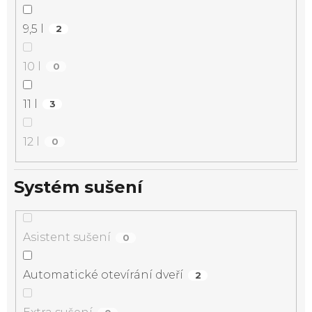
9,5 l
2
10 l
0
11 l
3
12 l
0
Systém sušení
Asistent sušení
0
Automatické otevírání dveří
2