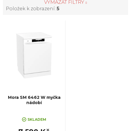
VYMAZAT FILTRY
Položek k zobrazení:
5
V
ý
p
i
s
p
Mora SM 6462 W myčka
nádobí
r
SKLADEM
o