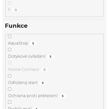
F
0
Funkce
AquaStop
5
Dotykové ovládání
5
Home Connect
0
Odložený start
5
Ochrana proti přetečení
5
Rychlé mytí
5