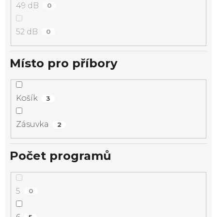
49 dB
0
52 dB
0
Místo pro příbory
Košík
3
Zásuvka
2
Počet programů
5
0