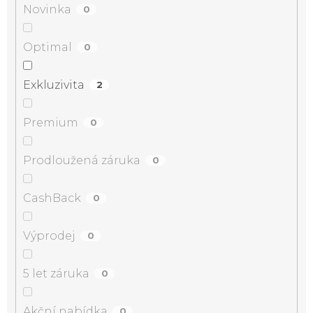
Novinka
0
Optimal
0
Exkluzivita
2
Premium
0
Prodloužená záruka
0
CashBack
0
Výprodej
0
5 let záruka
0
Akční nabídka
0