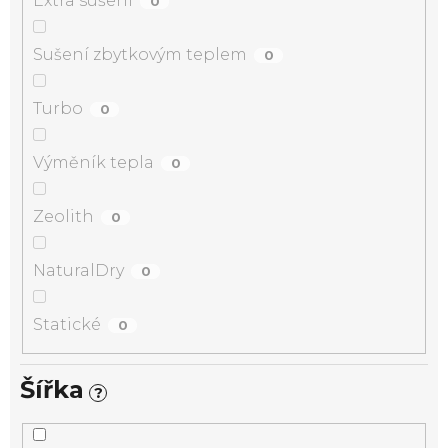
Extra sušení
0
Sušení zbytkovým teplem
0
Turbo
0
Výměník tepla
0
Zeolith
0
NaturalDry
0
Statické
0
Šířka
?