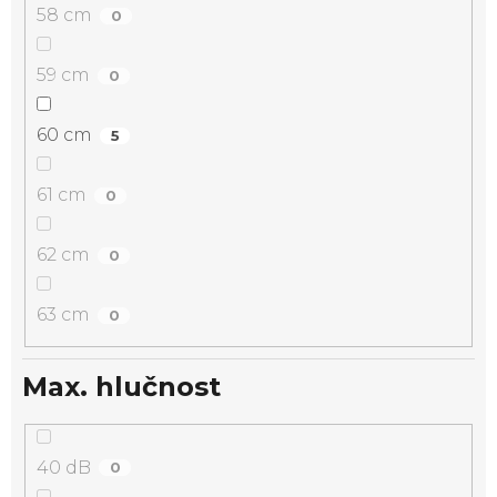
58 cm
0
59 cm
0
60 cm
5
61 cm
0
62 cm
0
63 cm
0
Max. hlučnost
40 dB
0