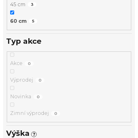
45 cm
3
60 cm
5
Typ akce
Akce
0
Výprodej
0
Novinka
0
Zimní výprodej
0
Výška
?