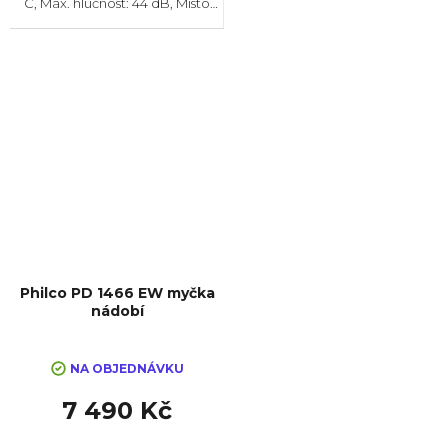
C, Max. hlučnost: 44 dB, Místo
pro příbory: Košík, Zásuvka,
Počet souprav nádobí: 14, Počet
programů: 8, Spotřeba vody na
cyklus:...
Philco PD 1466 EW myčka
nádobí
NA OBJEDNÁVKU
7 490 Kč