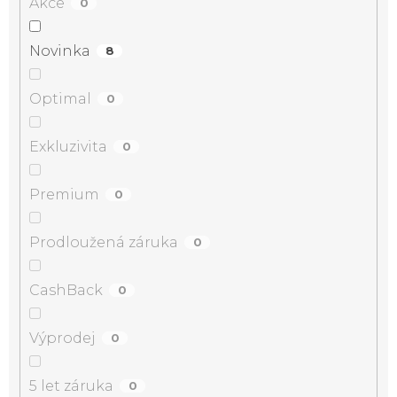
Akce
0
Novinka
8
Optimal
0
Exkluzivita
0
Premium
0
Prodloužená záruka
0
CashBack
0
Výprodej
0
5 let záruka
0