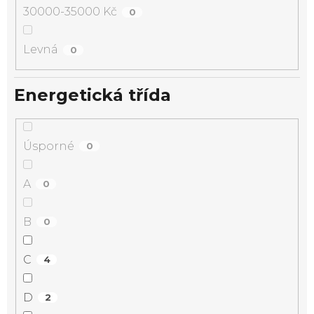
30000-35000 Kč
0
Levná
0
Energetická třída
Úsporné
0
A
0
B
0
C
4
D
2