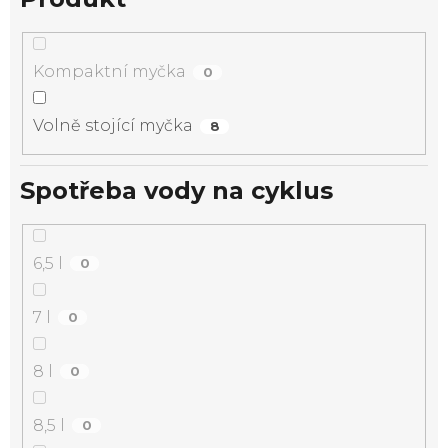
Kompaktní myčka
0
Volně stojící myčka
8
Spotřeba vody na cyklus
6,5 l
0
7 l
0
8 l
0
8,5 l
0