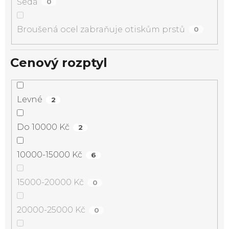
Šedá
0
Broušená ocel zabraňuje otiskům prstů
0
Cenový rozptyl
Levné
2
Do 10000 Kč
2
10000-15000 Kč
6
15000-20000 Kč
0
20000-25000 Kč
0