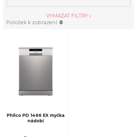
VYMAZAT FILTRY
Položek k zobrazení:
8
V
ý
p
i
s
p
Philco PD 1466 EX myčka
nádobí
r