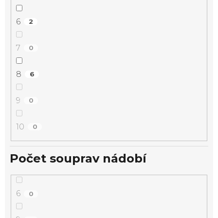
6
2
7
0
8
6
9
0
10
0
Počet souprav nádobí
6
0