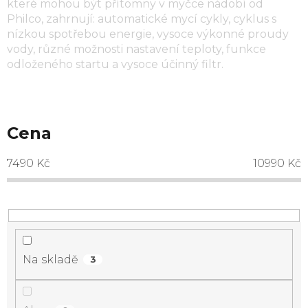
které mohou být přítomny v myčce nádobí od
Philco, zahrnují: automatické mycí cykly, cyklus s
nízkou spotřebou energie, vysoce výkonné proudy
vody, různé možnosti nastavení teploty, funkce
odloženého startu a vysoce účinný filtr.
Cena
7490
Kč
10990
Kč
Na skladě
3