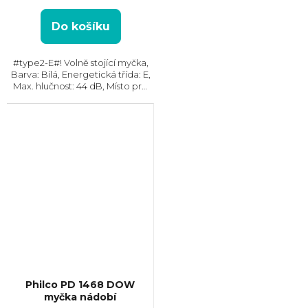
Do košíku
#type2-E#! Volně stojící myčka,
Barva: Bílá, Energetická třída: E,
Max. hlučnost: 44 dB, Místo pro
příbory: Košík, Počet souprav
nádobí: 14, Počet programů: 6,
Spotřeba vody na cyklus: 10 l,...
Philco PD 1468 DOW
myčka nádobí