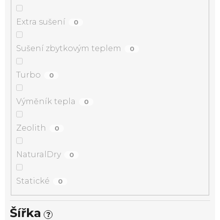
Extra sušení
0
Sušení zbytkovým teplem
0
Turbo
0
Výměník tepla
0
Zeolith
0
NaturalDry
0
Statické
0
Šířka
?