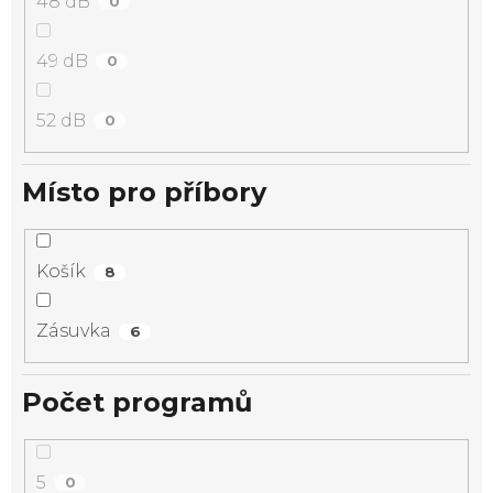
48 dB
0
49 dB
0
52 dB
0
Místo pro příbory
Košík
8
Zásuvka
6
Počet programů
5
0