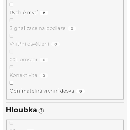
Rychlé mytí
8
Signalizace na podlaze
0
Vnitřní osvětlení
0
XXL prostor
0
Konektivita
0
Odnímatelná vrchní deska
8
Hloubka
?