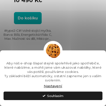
10 490 Kč
Do košíku
#type2-C#! Volně stojící myčka,
Barva: Bílá, Energetická třída: C,
Max. hlučnost: 44 dB, Místo pro
příbory: Košík, Zásuvka, Počet
souprav nádobí: 14, Počet
programů: 8, Spotřeba vody na
cyklus: 10...
8
položek celkem
O
Aby náš e-shop šlapal stejně spolehlivě jako spotřebiče,
v
které nabízíme, a mohli jsme vám ukazovat nabídky, které
vás potěší, používáme cookies.
Ty základní běží automaticky, ostatní zapneme jen s vaším
l
DŮVĚRA
svolením.
CENOVÉ NABÍDKY
PROFESIONÁLŮ
Nastavení
á
Individuální nacenění setu,
Přes 350 truhlářů a kuchyňských
možnost uskladnění a doručení
studií nám svěřuje své realizace.
d
Souhlasím
na termín.
GARANTOVANÝ
NEJŠIRŠÍ