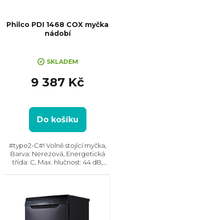
Philco PDI 1468 COX myčka
nádobí
SKLADEM
9 387 Kč
Do košíku
#type2-C#! Volně stojící myčka,
Barva: Nerezová, Energetická
třída: C, Max. hlučnost: 44 dB,
Místo pro příbory: Košík,
Zásuvka, Počet souprav nádobí:
14, Počet programů: 8,
Spotřeba vody na...