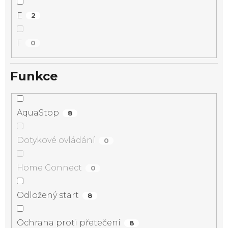
E
2
F
0
Funkce
AquaStop
8
Dotykové ovládání
0
Home Connect
0
Odložený start
8
Ochrana proti přetečení
8