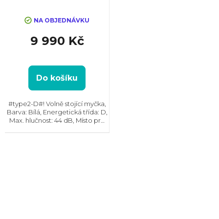
NA OBJEDNÁVKU
9 990 Kč
Do košíku
#type2-D#! Volně stojící myčka,
Barva: Bílá, Energetická třída: D,
Max. hlučnost: 44 dB, Místo pro
příbory: Košík, Zásuvka, Počet
souprav nádobí: 14, Počet
programů: 8, Spotřeba vody na
cyklus: 10...