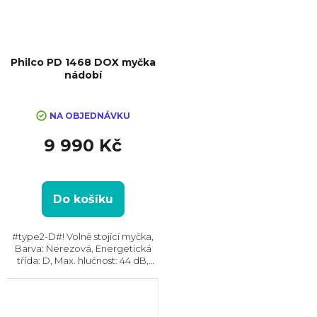
Philco PD 1468 DOX myčka
nádobí
NA OBJEDNÁVKU
9 990 Kč
Do košíku
#type2-D#! Volně stojící myčka,
Barva: Nerezová, Energetická
třída: D, Max. hlučnost: 44 dB,
Místo pro příbory: Košík,
Zásuvka, Počet souprav nádobí:
14, Počet programů: 8,
Spotřeba vody na...