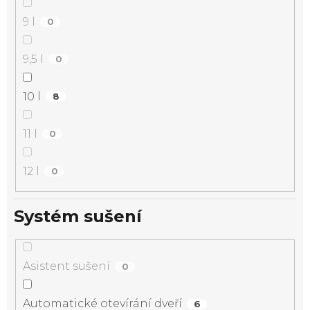
9 l
0
9,5 l
0
10 l
8
11 l
0
12 l
0
Systém sušení
Asistent sušení
0
Automatické otevírání dveří
6