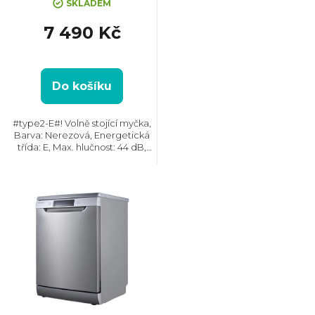
SKLADEM
o
7 490 Kč
d
u
Do košíku
k
#type2-E#! Volně stojící myčka,
Barva: Nerezová, Energetická
třída: E, Max. hlučnost: 44 dB,
t
Místo pro příbory: Košík, Počet
souprav nádobí: 14, Počet
programů: 6, Spotřeba vody na
ů
cyklus: 10 l,...