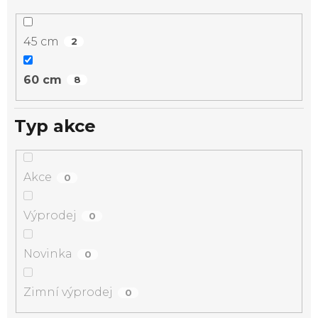
45 cm
2
60 cm
8
Typ akce
Akce
0
Výprodej
0
Novinka
0
Zimní výprodej
0