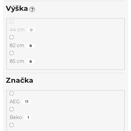
Výška
?
44 cm
0
82 cm
8
85 cm
8
Značka
AEG
11
Beko
1