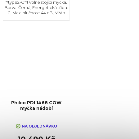
#type2-C#! Volně stojící myčka,
Barva: Černá, Energetická třída:
C, Max. hlučnost: 44 dB, Místo
pro příbory: Košík, Zásuvka,
Počet souprav nádobí: 14, Počet
programů: 8, Spotřeba vody na
cyklus:...
Philco PDI 1468 COW
myčka nádobí
NA OBJEDNÁVKU