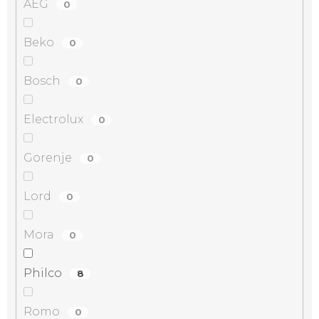
AEG
0
Beko
0
Bosch
0
Electrolux
0
Gorenje
0
Lord
0
Mora
0
Philco
8
Romo
0