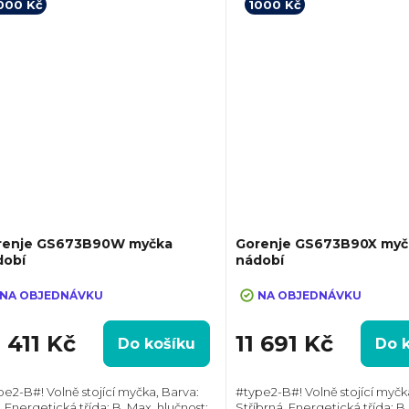
000 Kč
1000 Kč
renje GS673B90W myčka
Gorenje GS673B90X myč
dobí
nádobí
shback 1000 Kč po registraci na
+ cashback 1000 Kč po registraci
nkách gorenje.cz
stránkách gorenje.cz
NA OBJEDNÁVKU
NA OBJEDNÁVKU
 411 Kč
11 691 Kč
Do košíku
Do 
pe2-B#! Volně stojící myčka, Barva:
#type2-B#! Volně stojící myčk
, Energetická třída: B, Max. hlučnost:
Stříbrná, Energetická třída: B