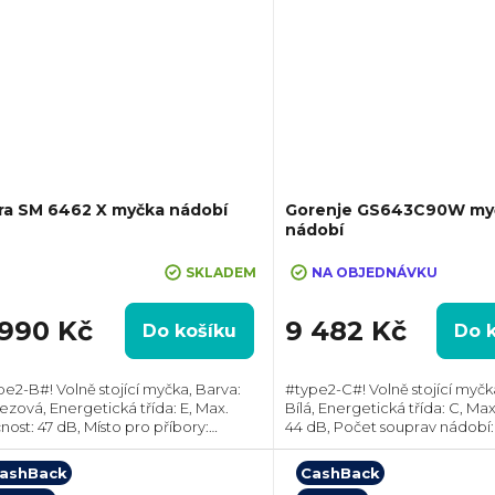
ra SM 6462 X myčka nádobí
Gorenje GS643C90W my
nádobí
ůměrné
SKLADEM
NA OBJEDNÁVKU
dnocení
oduktu
 990 Kč
9 482 Kč
Do košíku
Do 
pe2-B#! Volně stojící myčka, Barva:
#type2-C#! Volně stojící myčk
ezová, Energetická třída: E, Max.
Bílá, Energetická třída: C, Max
nost: 47 dB, Místo pro příbory:
44 dB, Počet souprav nádobí: 
zdiček.
uvka, Počet souprav nádobí: 16,
Spotřeba vody na cyklus: 9.9 l
et programů: 6, Spotřeba vody na
ashBack
CashBack
s: 11 l,...