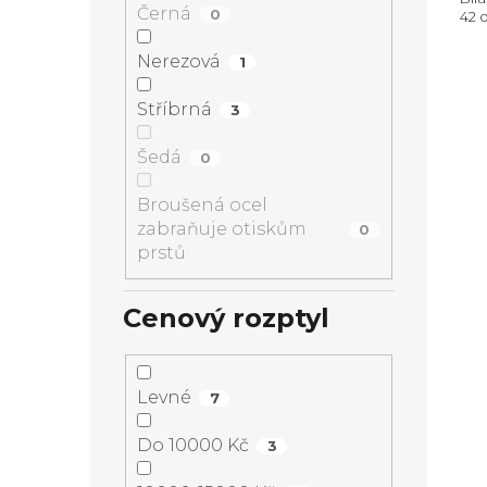
Černá
0
42 
Spot
osv
Nerezová
1
Roz
Stříbrná
3
Šedá
0
Broušená ocel
zabraňuje otiskům
0
prstů
Cenový rozptyl
Levné
7
Do 10000 Kč
3