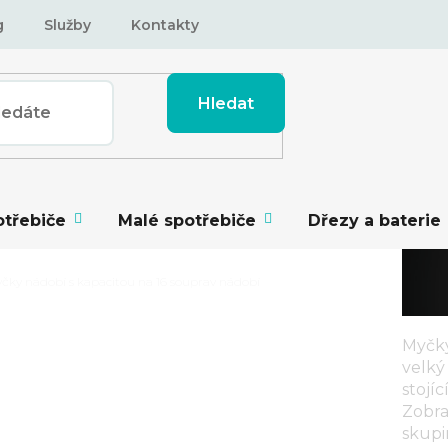
g
Služby
Kontakty
Hledat
otřebiče
Malé spotřebiče
Dřezy a baterie
myčky nádobí s kapacitou na 16 souprav nádobí
Myčky
velký
stojí
Y NÁDOBÍ S
Zobra
OUPRAV NÁDOBÍ
skup