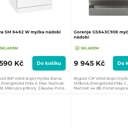
ra SM 6462 W myčka nádobí
Gorenje GS643C90X myč
nádobí
+ Cashback 500,- po registraci a 
recenze
SKLADEM
SKLADEM
 590 Kč
9 945 Kč
Do košíku
Do 
pe2-B#! Volně stojící myčka, Barva:
#type2-C#! Volně stojící myčk
, Energetická třída: E, Max. hlučnost:
Stříbrná, Energetická třída: C
dB, Místo pro příbory: Zásuvka, Počet
hlučnost: 44 dB, Počet soupra
prav nádobí: 16, Počet programů: 6,
16, Spotřeba vody na cyklus: 9.
řeba vody na cyklus: 11 l,...
AquaStop, Rychlé mytí, XXL pr
Rozměry...