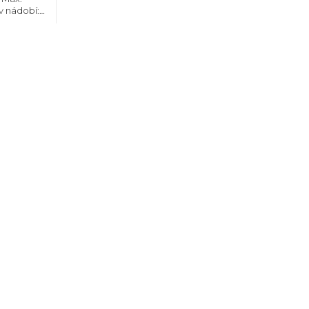
v nádobí:
 l, Vnitřní
a,...