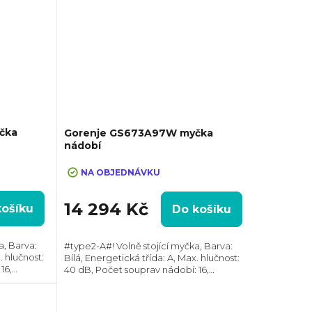
čka
Gorenje GS673A97W myčka
nádobí
NA OBJEDNÁVKU
14 294 Kč
košíku
Do košíku
a, Barva:
#type2-A#! Volně stojící myčka, Barva:
. hlučnost:
Bílá, Energetická třída: A, Max. hlučnost:
16,
40 dB, Počet souprav nádobí: 16,
Spotřeba vody na cyklus: 9.4 l,
Automatické otevírání dveří, AquaStop,
Vnitřní...