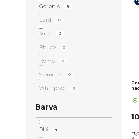
1
Gorenje
6
Lord
0
Mora
2
Philco
0
Romo
0
Siemens
0
Go
Whirlpool
0
ná
+ ca
strá
Barva
10
Bílá
4
#ty
Bílá