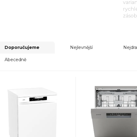
varia
rychl
zásob
Doporučujeme
Nejlevnější
Nejdra
Abecedně