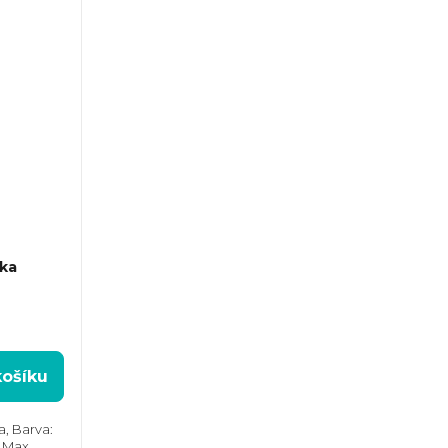
ka
 na
košíku
a, Barva:
, Max.