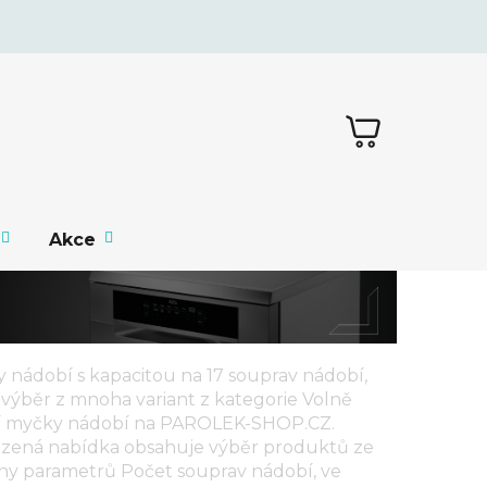
NÁKUPNÍ
KOŠÍK
Akce
 nádobí s kapacitou na 17 souprav nádobí,
 výběr z mnoha variant z kategorie
Volně
cí myčky nádobí
na PAROLEK-SHOP.CZ.
zená nabídka obsahuje výběr produktů ze
iny parametrů
Počet souprav nádobí
, ve