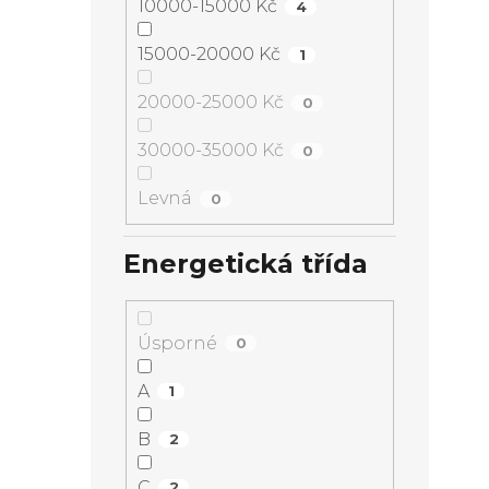
10000-15000 Kč
4
15000-20000 Kč
1
20000-25000 Kč
0
30000-35000 Kč
0
Levná
0
Energetická třída
Úsporné
0
A
1
B
2
C
2