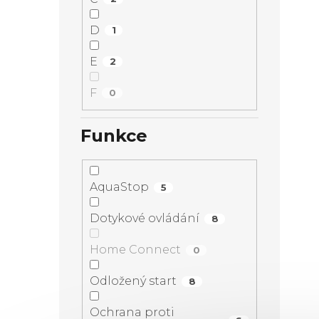
D
1
E
2
F
0
Funkce
AquaStop
5
Dotykové ovládání
8
Home Connect
0
Odložený start
8
Ochrana proti