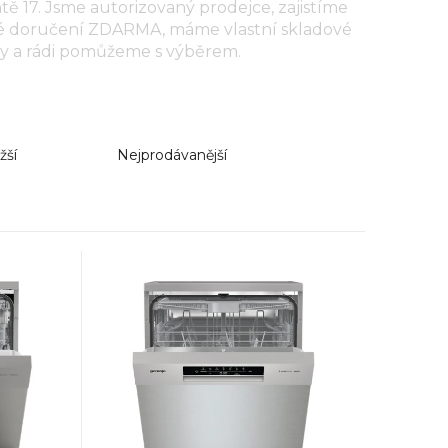
ntě
17
. Jsme autorizovaný prodejce, zajistíme
é doručení ZDARMA, máme vlastní skladové
y a rádi pomůžeme s výběrem.
žší
Nejprodávanější