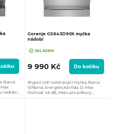
ka
Gorenje GS643D90X myčka
nádobí
napsání
+ Cashback 500,- po registraci a napsání
recenze
SKLADEM
9 990 Kč
košíku
Do košíku
a, Barva:
#type2-D#! Volně stojící myčka, Barva:
, Max.
Stříbrná, Energetická třída: D, Max.
v nádobí:
hlučnost: 46 dB, Místo pro příbory:
9 l,
Zásuvka, Počet souprav nádobí: 16,
ostor,
Spotřeba vody na cyklus: 11 l, Rychlé mytí,
XXL...