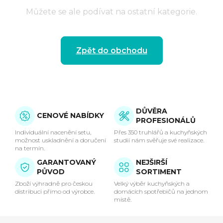
Můžete se ale podívat na ostatní kategorie.
Zpět do obchodu
DŮVĚRA
CENOVÉ NABÍDKY
PROFESIONÁLŮ
Individuální nacenění setu,
Přes 350 truhlářů a kuchyňských
možnost uskladnění a doručení
studií nám svěřuje své realizace.
na termín.
GARANTOVANÝ
NEJŠIRŠÍ
PŮVOD
SORTIMENT
Zboží výhradně pro českou
Velký výběr kuchyňských a
distribuci přímo od výrobce.
domácích spotřebičů na jednom
místě.