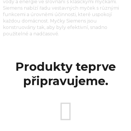
vody a energie ve srovnání s klasickými myčkami.
Siemens nabízí řadu vestavných myček s různými
funkcemi a úrovněmi účinnosti, které uspokojí
každou domácnost. Myčky Siemens jsou
konstruovány tak, aby byly efektivní, snadno
použitelné a nadčasové.
Produkty teprve
připravujeme.