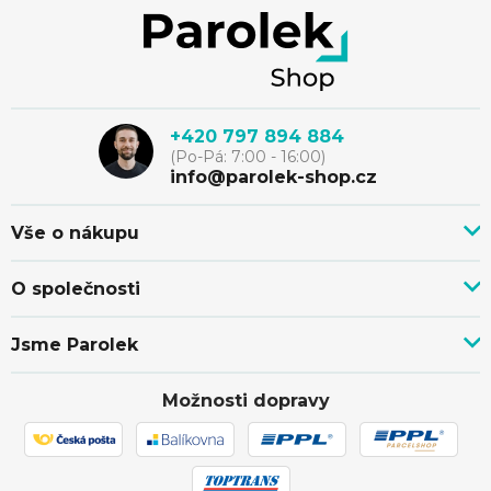
Z
á
p
+420 797 894 884
(Po-Pá: 7:00 - 16:00)
a
info@parolek-shop.cz
t
Vše o nákupu
Vše o nákupu
í
O společnosti
Doprava, platba a služby
Novinky z blogu
Nákup na splátky
Jsme Parolek
Kontakty
Velkoobchod a spolupráce
O nás
Ověřeno zákazníky
Individuální cenová nabídka
Možnosti dopravy
Showroom Svitávka
Hodnocení obchodu
Reklamace a vrácení zboží
Truhlářství
Affiliate program
Zásilka přišla poškozena
Ochrana osobních údajů