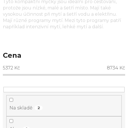
Tyto kompaktní myčky jsou ideální pro cestování,
protože jsou nízké, malé a šetří místo. Mají také
vysokou účinnost při mytí a šetří vodu a elektřinu.
Mají různé programy mytí. Mezi tyto programy patří
například intenzivní mytí, lehké mytí a další.
Cena
5372
Kč
8734
Kč
Na skladě
2