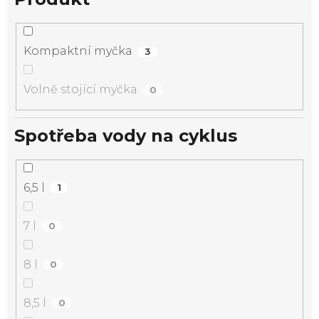
Kompaktní myčka
3
Volně stojící myčka
0
Spotřeba vody na cyklus
6,5 l
1
7 l
0
8 l
0
8,5 l
0