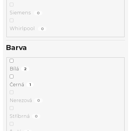
Siemens
0
Whirlpool
0
Barva
Bílá
2
Černá
1
Nerezová
0
Stříbrná
0