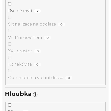
Rychlé mytí
2
Signalizace na podlaze
0
Vnitřní osvětlení
0
XXL prostor
0
Konektivita
0
Odnímatelná vrchní deska
0
Hloubka
?