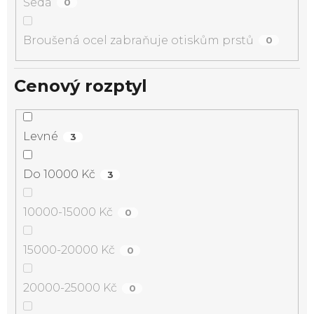
Šedá
0
Broušená ocel zabraňuje otiskům prstů
0
Cenový rozptyl
Levné
3
Do 10000 Kč
3
10000-15000 Kč
0
15000-20000 Kč
0
20000-25000 Kč
0