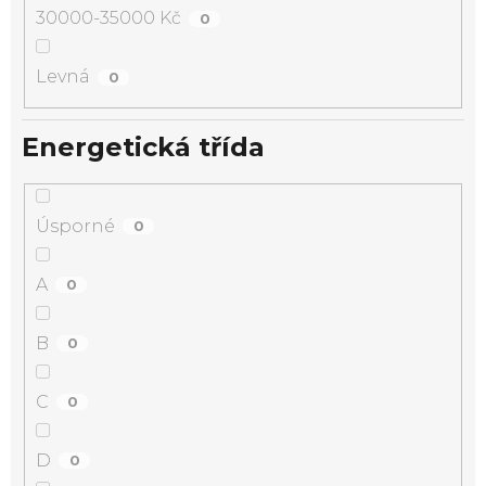
30000-35000 Kč
0
Levná
0
Energetická třída
Úsporné
0
A
0
B
0
C
0
D
0