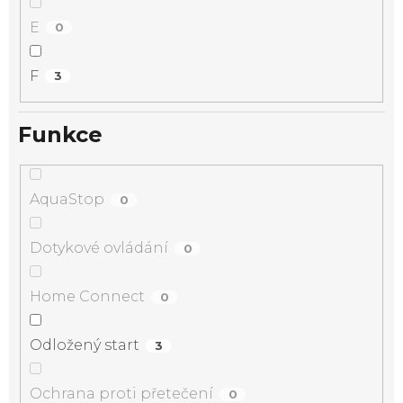
E
0
F
3
Funkce
AquaStop
0
Dotykové ovládání
0
Home Connect
0
Odložený start
3
Ochrana proti přetečení
0