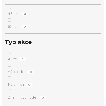
45 cm
0
60 cm
0
Typ akce
Akce
0
Výprodej
0
Novinka
0
Zimní výprodej
0