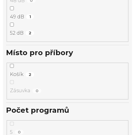
48 dB
0
49 dB
1
52 dB
2
Místo pro příbory
Košík
2
Zásuvka
0
Počet programů
5
0