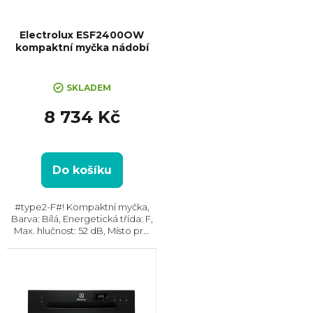
Electrolux ESF2400OW
kompaktní myčka nádobí
SKLADEM
8 734 Kč
Do košíku
#type2-F#! Kompaktní myčka,
Barva: Bílá, Energetická třída: F,
Max. hlučnost: 52 dB, Místo pro
příbory: Košík, Počet souprav
nádobí: 6, Počet programů: 6,
Spotřeba vody na cyklus: 11 l,
Rychlé...