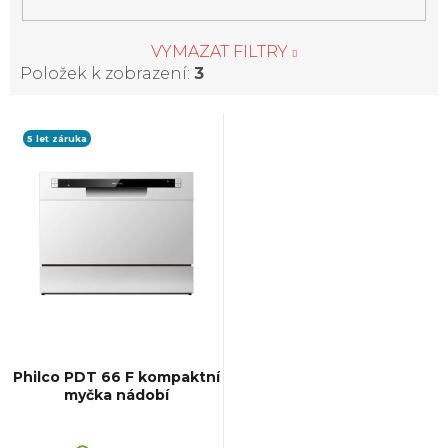
VYMAZAT FILTRY
Položek k zobrazení:
3
V
5 let záruka
ý
p
i
s
p
Philco PDT 66 F kompaktní
myčka nádobí
r