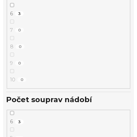
6
3
7
0
8
0
9
0
10
0
Počet souprav nádobí
6
3