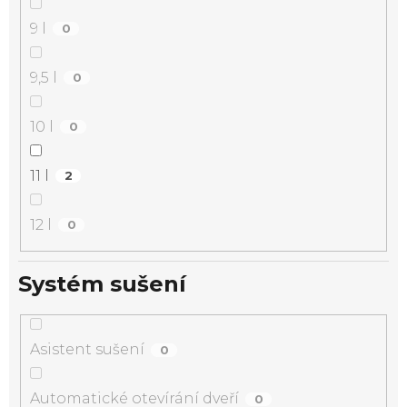
9 l
0
9,5 l
0
10 l
0
11 l
2
12 l
0
Systém sušení
Asistent sušení
0
Automatické otevírání dveří
0