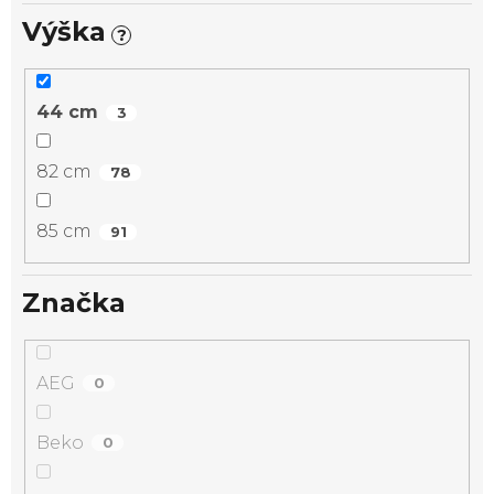
Výška
?
44 cm
3
82 cm
78
85 cm
91
Značka
AEG
0
Beko
0