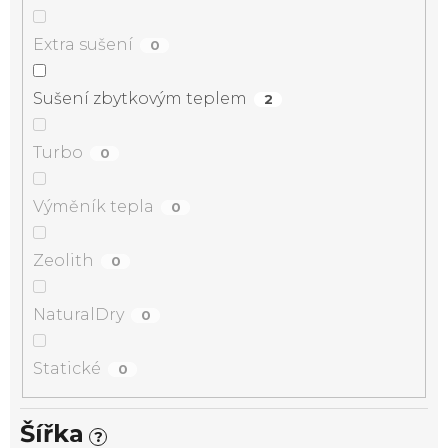
Extra sušení
0
Sušení zbytkovým teplem
2
Turbo
0
Výměník tepla
0
Zeolith
0
NaturalDry
0
Statické
0
Šířka
?