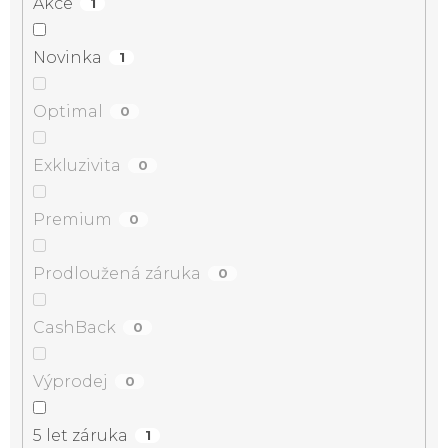
Akce
1
Novinka
1
Optimal
0
Exkluzivita
0
Premium
0
Prodloužená záruka
0
CashBack
0
Výprodej
0
5 let záruka
1