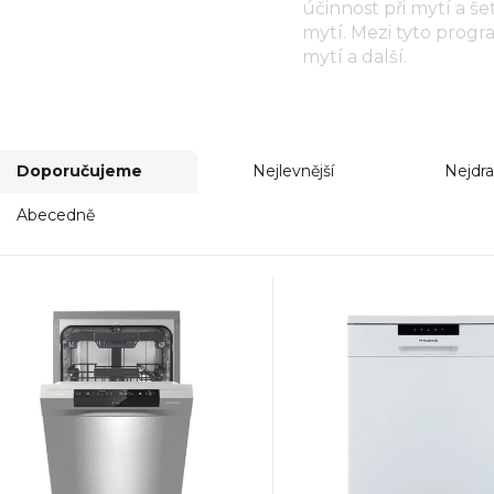
účinnost při mytí a š
mytí. Mezi tyto progr
mytí a další.
Doporučujeme
Nejlevnější
Nejdra
Abecedně