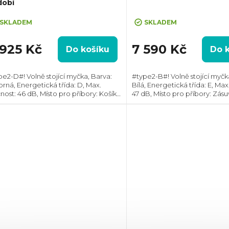
dobí
shback 500,- po registraci a napsání
enze
SKLADEM
SKLADEM
 925 Kč
7 590 Kč
Do košíku
Do 
pe2-D#! Volně stojící myčka, Barva:
#type2-B#! Volně stojící myčk
brná, Energetická třída: D, Max.
Bílá, Energetická třída: E, Max
nost: 46 dB, Místo pro příbory: Košík,
47 dB, Místo pro příbory: Zás
et souprav nádobí: 14, Spotřeba
souprav nádobí: 16, Počet pr
 na cyklus: 11 l, AquaStop, Rychlé...
Spotřeba vody na cyklus: 11 l,...