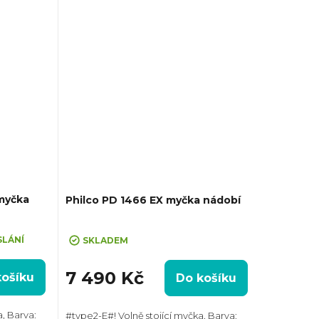
cyklus: 9 l,...
myčka
Philco PD 1466 EX myčka nádobí
SLÁNÍ
SKLADEM
7 490 Kč
košíku
Do košíku
, Barva:
#type2-E#! Volně stojící myčka, Barva: