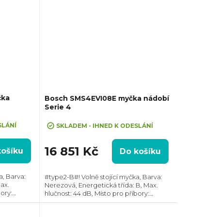
čka
Bosch SMS4EVI08E myčka nádobí
Serie 4
SLÁNÍ
SKLADEM - IHNED K ODESLÁNÍ
16 851 Kč
košíku
Do košíku
a, Barva:
#type2-B#! Volně stojící myčka, Barva:
ax.
Nerezová, Energetická třída: B, Max.
bory:
hlučnost: 44 dB, Místo pro příbory:
: 14,
Zásuvka, Počet souprav nádobí: 14,
 vody na
Počet programů: 6, Spotřeba vody na