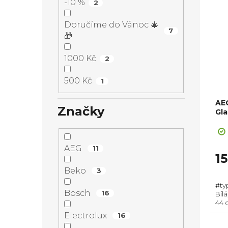
-10 %
2
Doručíme do Vánoc 🎄
7
🎁
1000 Kč
2
500 Kč
1
AE
Značky
Gl
AEG
11
1
Beko
3
#ty
Bosch
16
Bílá
44 
sou
Electrolux
16
Spot