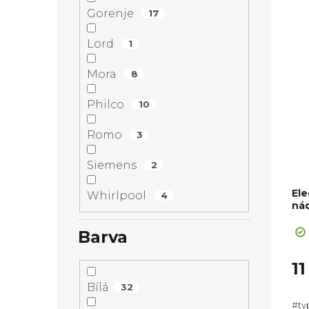
Gorenje
17
Lord
1
Mora
8
Philco
10
Romo
3
Siemens
2
El
Whirlpool
4
nád
Barva
11
Bílá
32
#ty