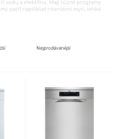
etří vodu a elektřinu. Mají různé programy
amy patří například intenzivní mytí, lehké
žší
Nejprodávanější