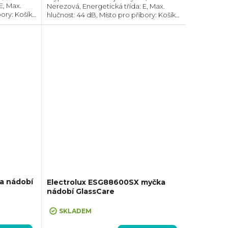
E, Max.
Nerezová, Energetická třída: E, Max.
ory: Košík,
hlučnost: 44 dB, Místo pro příbory: Košík,
et
Počet souprav nádobí: 14, Počet
a cyklus:
programů: 6, Spotřeba vody na cyklus:
10 l,...
a nádobí
Electrolux ESG88600SX myčka
nádobí GlassCare
tránkách
h/5let
SKLADEM