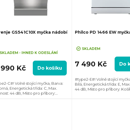
renje GS541C10X myčka nádobí
Philco PD 1466 EW myčk
ůměrné
SKLADEM
dnocení
SKLADEM - IHNED K ODESLÁNÍ
oduktu
7 490 Kč
Do 
1 990 Kč
Do košíku
#type2-E#! Volně stojící myčka
pe2-C#! Volně stojící myčka, Barva:
Bílá, Energetická třída: E, Max
brná, Energetická třída: C, Max.
44 dB, Místo pro příbory: Koší
zdiček.
nost: 44 dB, Místo pro příbory:
souprav nádobí: 14, Počet pr
uvka, Počet souprav nádobí: 10,
Spotřeba vody na cyklus: 10 l,..
řeba vody na cyklus: 8.5 l,
aStop, Rozměry...