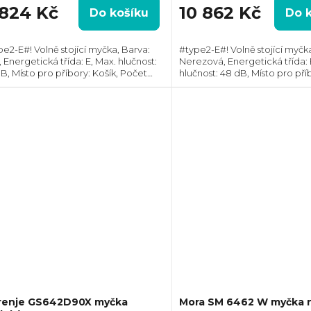
 824 Kč
10 862 Kč
Do košíku
Do 
pe2-E#! Volně stojící myčka, Barva:
#type2-E#! Volně stojící myčka
, Energetická třída: E, Max. hlučnost:
Nerezová, Energetická třída: 
B, Místo pro příbory: Košík, Počet
hlučnost: 48 dB, Místo pro příb
prav nádobí: 10, Počet programů: 6,
Počet souprav nádobí: 12, Po
řeba vody na cyklus: 9 l,...
programů: 5, Spotřeba vody n
9,5 l,...
renje GS642D90X myčka
Mora SM 6462 W myčka 