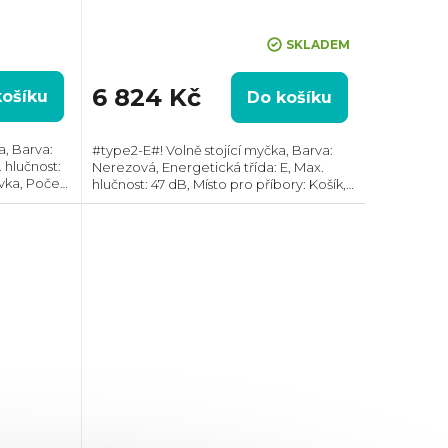
Průměrné
SKLADEM
hodnocení
produktu
6 824 Kč
košíku
Do košíku
je
5,0
z
a, Barva:
#type2-E#! Volně stojící myčka, Barva:
. hlučnost:
5
Nerezová, Energetická třída: E, Max.
uvka, Počet
hlučnost: 47 dB, Místo pro příbory: Košík,
hvězdiček.
ogramů: 6,
Počet souprav nádobí: 10, Počet
programů: 6, Spotřeba vody na cyklus: 9
l,...