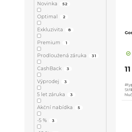
n
Novinka
52
r
s
í
Optimal
2
o
p
Exkluzivita
p
8
Go
d
r
Premium
1
a
Pr
u
o
ho
Prodloužená záruka
31
n
pr
k
d
je
1
CashBack
3
5,0
e
t
z
u
Výprodej
3
#ty
5
l
Stří
hvě
ů
k
5 let záruka
3
hluč
Zás
Spot
Akční nabídka
5
t
Aqu
-5 %
3
ů