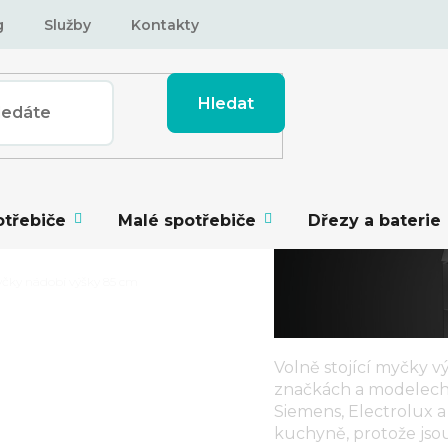
g
Služby
Kontakty
Hledat
otřebiče
Malé spotřebiče
Dřezy a baterie
myčky nádobí výšky 85 cm
Volně stojící myčky v
značkách a modelech.
KY NÁDOBÍ
Siemens, Electrolux a
kuchyně, protože jsou