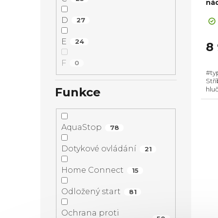
ná
+ Ca
rec
D
27
E
24
8
F
0
#ty
Stří
Funkce
hluč
Poč
vody
AquaStop
78
Dotykové ovládání
21
Home Connect
15
Odložený start
81
Ochrana proti