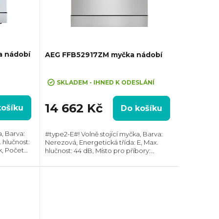
a nádobí
AEG FFB52917ZM myčka nádobí
SKLADEM - IHNED K ODESLÁNÍ
14 662 Kč
košíku
Do košíku
, Barva:
#type2-E#! Volně stojící myčka, Barva:
. hlučnost:
Nerezová, Energetická třída: E, Max.
k, Počet
hlučnost: 44 dB, Místo pro příbory:
ogramů: 6,
Zásuvka, Počet souprav nádobí: 14,
.
Počet programů: 8, Spotřeba vody na
cyklus: 11 l,...