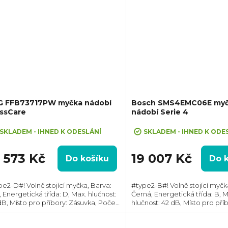
G FFB73717PW myčka nádobí
Bosch SMS4EMC06E my
assCare
nádobí Serie 4
SKLADEM - IHNED K ODESLÁNÍ
SKLADEM - IHNED K ODE
5 573 Kč
19 007 Kč
Do košíku
Do 
pe2-D#! Volně stojící myčka, Barva:
#type2-B#! Volně stojící myčk
, Energetická třída: D, Max. hlučnost:
Černá, Energetická třída: B, M
dB, Místo pro příbory: Zásuvka, Počet
hlučnost: 42 dB, Místo pro pří
prav nádobí: 15, Počet programů: 9,
Zásuvka, Počet souprav nádobí
řeba vody na cyklus: 11 l,...
Počet programů: 6, Spotřeba