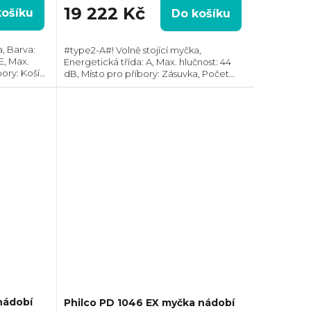
19 222 Kč
košíku
Do košíku
, Barva:
#type2-A#! Volně stojící myčka,
E, Max.
Energetická třída: A, Max. hlučnost: 44
ory: Košík,
dB, Místo pro příbory: Zásuvka, Počet
čet
souprav nádobí: 14, Počet programů: 8,
a cyklus:
Spotřeba vody na cyklus: 11 l, AquaStop,...
nádobí
Philco PD 1046 EX myčka nádobí