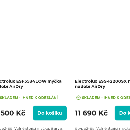
cyklus: 9 l,...
ectrolux ESF5534LOW myčka
Electrolux ESS42200SX 
obí AirDry
nádobí AirDry
SKLADEM - IHNED K ODESLÁNÍ
SKLADEM - IHNED K ODE
 500 Kč
11 690 Kč
Do košíku
Do 
pe2-E#! Volně stojící myčka, Barva:
#type2-E#! Volně stojící myčka