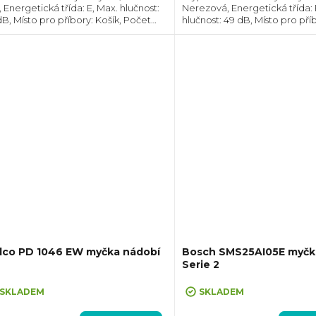
, Energetická třída: E, Max. hlučnost:
Nerezová, Energetická třída: 
dB, Místo pro příbory: Košík, Počet
hlučnost: 49 dB, Místo pro příb
prav nádobí: 13, Počet programů: 6,
Počet souprav nádobí: 9, Poč
třeba vody na cyklus: 10 l
programů: 8, Spotřeba vody n
10 l,...
ilco PD 1046 EW myčka nádobí
Bosch SMS25AI05E myčk
Serie 2
+ Záruka 5 let po registraci na s
www.bosch-home.com/cz/mybosc
SKLADEM
SKLADEM