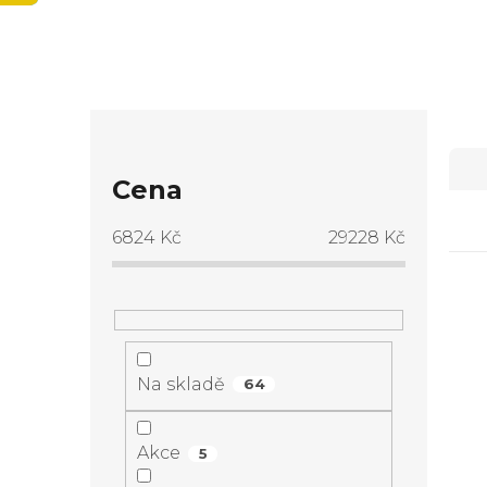
P
Ř
o
Cena
a
s
6824
Kč
29228
Kč
z
t
e
V
r
n
ý
Na skladě
a
64
í
p
n
Akce
5
p
i