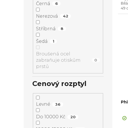
Černá
Bílá
6
49 
sou
Nerezová
42
Spo
Stříbrná
8
Šedá
1
Broušená ocel
zabraňuje otiskům
0
prstů
Cenový rozptyl
Ph
Levné
36
Do 10000 Kč
20