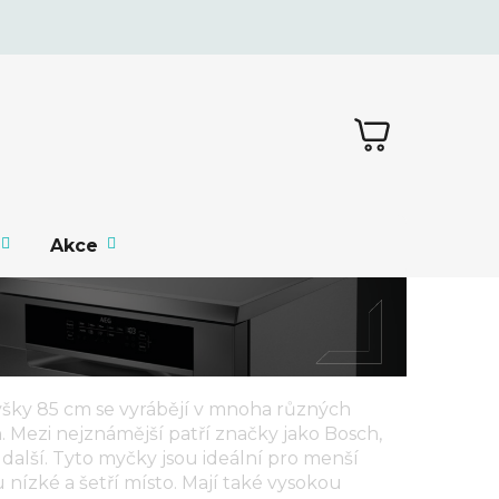
NÁKUPNÍ
KOŠÍK
Akce
ýšky 85 cm
se vyrábějí v mnoha různých
 Mezi nejznámější patří značky jako Bosch,
 další. Tyto myčky jsou ideální pro menší
 nízké a šetří místo. Mají také vysokou