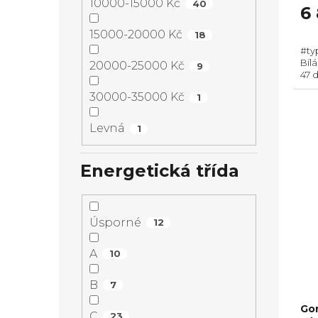
10000-15000 Kč
40
6
15000-20000 Kč
18
#ty
Bílá
20000-25000 Kč
9
47 d
sou
30000-35000 Kč
1
Spot
Levná
1
Energetická třída
Úsporné
12
A
10
B
7
Go
C
23