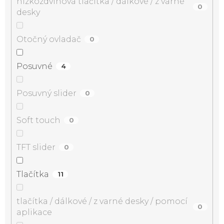
nízkozdvihová tlačítka / dálkové / z varné
0
desky
Otočný ovladač
0
Posuvné
4
Posuvný slider
0
Soft touch
0
TFT slider
0
Tlačítka
11
tlačítka / dálkové / z varné desky / pomocí
0
aplikace