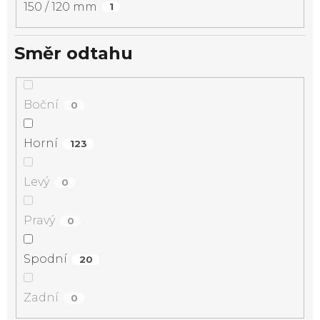
150 / 120 mm
1
Směr odtahu
Boční
0
Horní
123
Levý
0
Pravý
0
Spodní
20
Zadní
0