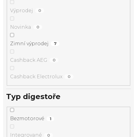
Výprodej
0
Novinka
0
Zimní výprodej
7
Cashback AEG
0
Cashback Electrolux
0
Typ digestoře
Bezmotorové
1
Integrované
0