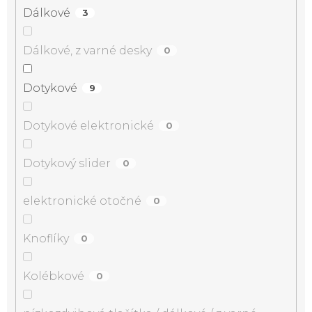
Dálkové
3
Dálkové, z varné desky
0
Dotykové
9
Dotykové elektronické
0
Dotykový slider
0
elektronické otočné
0
Knoflíky
0
Kolébkové
0