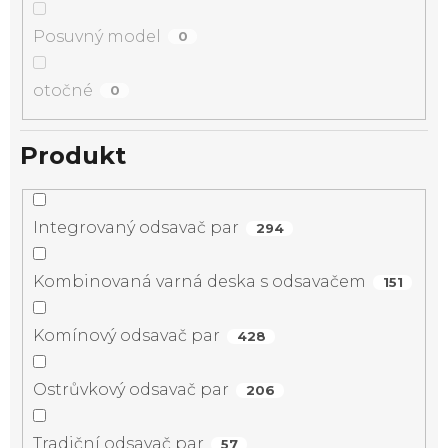
Posuvný model
0
otočné
0
Produkt
Integrovaný odsavač par
294
Kombinovaná varná deska s odsavačem
151
Komínový odsavač par
428
Ostrůvkový odsavač par
206
Tradiční odsavač par
57