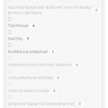
tlačítka/ dotykové/ dálkové/ z varné desky/
0
pomocí aplikace
Tlačítkové
4
tlačítky
7
Kolébkový přepínač
1
nízkozdvihová tlačítka / dálkové
0
nízkozdvihová tlačítka
0
otočné elektronické
0
dotykové Squarcle (oboustranné)
0