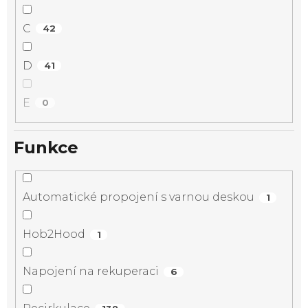
C
42
D
41
E
0
Funkce
Automatické propojení s varnou deskou
1
Hob2Hood
1
Napojení na rekuperaci
6