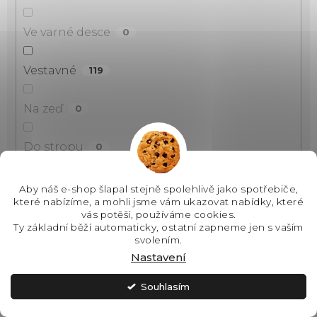
Ve varné desce
0
Vestavné
119
Na zeď
0
Do stropu
0
Nad sporák
0
Aby náš e-shop šlapal stejně spolehlivě jako spotřebiče,
které nabízíme, a mohli jsme vám ukazovat nabídky, které
vás potěší, používáme cookies.
Do pracovní desky
3
Ty základní běží automaticky, ostatní zapneme jen s vaším
svolením.
Nastavení
Vzhled
Souhlasím