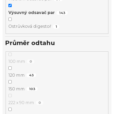
Výsuvný odsavač par
143
Ostrůvková digestoř
1
Průměr odtahu
100 mm
0
120 mm
43
150 mm
103
222 x 90 mm
0