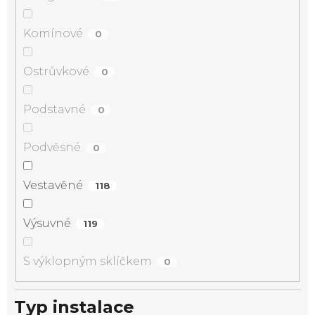
Komínové
0
Ostrůvkové
0
Podstavné
0
Podvěsné
0
Vestavěné
118
Výsuvné
119
S výklopným sklíčkem
0
Typ instalace