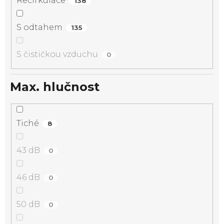
Recirkulace
138
S odtahem
135
S čističkou vzduchu
0
Max. hlučnost
Tiché
8
43 dB
0
46 dB
0
50 dB
0