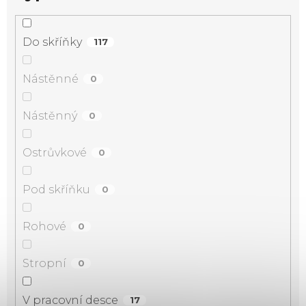
Do skříňky
117
Nástěnné
0
Nástěnný
0
Ostrůvkové
0
Pod skříňku
0
Rohové
0
Stropní
0
V pracovní desce
17