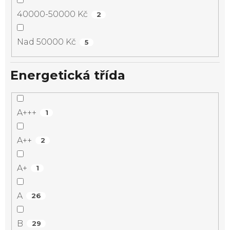
40000-50000 Kč
2
Nad 50000 Kč
5
Energetická třída
A+++
1
A++
2
A+
1
A
26
B
29