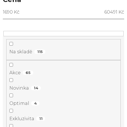
1690
Kč
60491
Kč
Na skladě
115
Akce
65
Novinka
14
Optimal
4
Exkluzivita
11