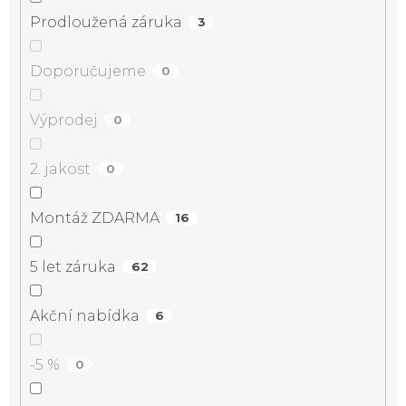
Prodloužená záruka
3
Doporučujeme
0
Výprodej
0
2. jakost
0
Montáž ZDARMA
16
5 let záruka
62
Akční nabídka
6
-5 %
0