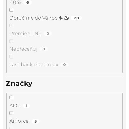
-10 %
6
Doručíme do Vánoc 🎄 🎁
28
Premier LINE
0
Nepřeceňuj
0
cashback-electrolux
0
Značky
AEG
1
Airforce
5