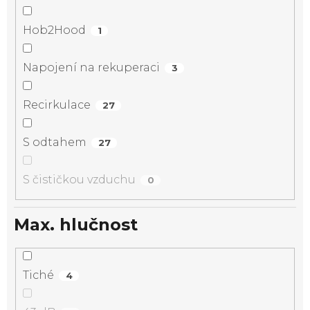
Hob2Hood
1
Napojení na rekuperaci
3
Recirkulace
27
S odtahem
27
S čističkou vzduchu
0
Max. hlučnost
Tiché
4