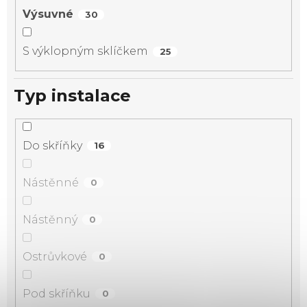
Výsuvné
30
S výklopným sklíčkem
25
Typ instalace
Do skříňky
16
Nástěnné
0
Nástěnný
0
Ostrůvkové
0
Pod skříňku
0