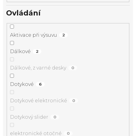
Ovládání
Aktivace při výsuvu
2
Dálkové
2
Dálkové, z varné desky
0
Dotykové
6
Dotykové elektronické
0
Dotykový slider
0
elektronické otočné
0