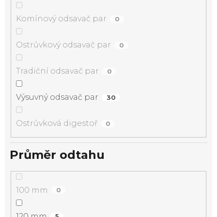
Komínový odsavač par
0
Ostrůvkový odsavač par
0
Tradiční odsavač par
0
Výsuvný odsavač par
30
Ostrůvková digestoř
0
Průměr odtahu
100 mm
0
120 mm
5