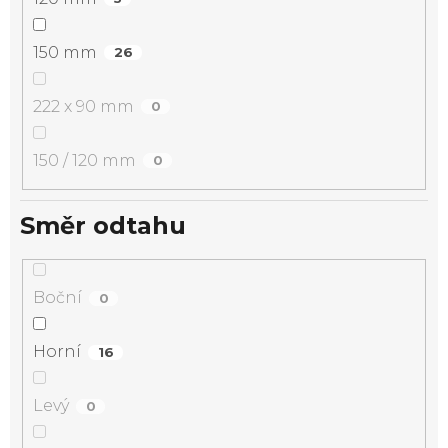
150 mm
26
222 x 90 mm
0
150 / 120 mm
0
Směr odtahu
Boční
0
Horní
16
Levý
0