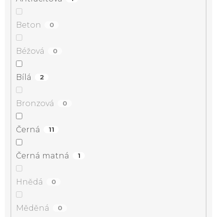
Beton
0
Béžová
0
Bílá
2
Bronzová
0
Černá
11
Černá matná
1
Hnědá
0
Měděná
0