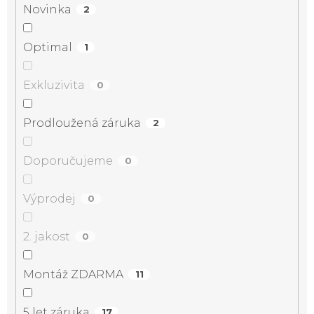
Novinka
2
Optimal
1
Exkluzivita
0
Prodloužená záruka
2
Doporučujeme
0
Výprodej
0
2. jakost
0
Montáž ZDARMA
11
5 let záruka
17