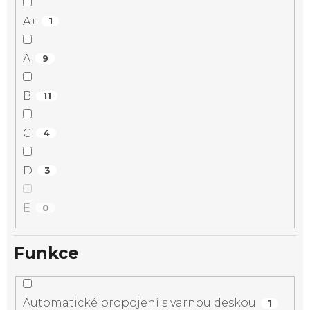
A+
1
A
9
B
11
C
4
D
3
E
0
Funkce
Automatické propojení s varnou deskou
1