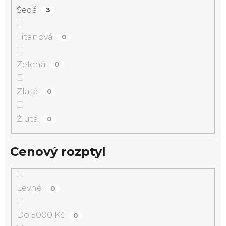
Šedá
3
Titanová
0
Zelená
0
Zlatá
0
Žlutá
0
Cenový rozptyl
Levné
0
Do 5000 Kč
0