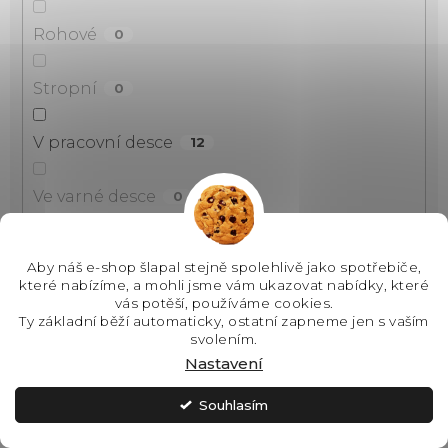
Rohové
0
Stropní
0
V pracovní desce
12
Ve varné desce
0
Vestavné
17
Aby náš e-shop šlapal stejně spolehlivě jako spotřebiče,
které nabízíme, a mohli jsme vám ukazovat nabídky, které
Na zeď
vás potěší, používáme cookies.
0
Ty základní běží automaticky, ostatní zapneme jen s vaším
svolením.
Do stropu
0
Nastavení
Souhlasím
Nad sporák
0