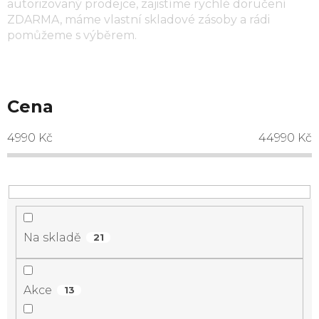
autorizovaný prodejce, zajistíme rychlé doručení
ZDARMA, máme vlastní skladové zásoby a rádi
pomůžeme s výběrem.
Cena
4990
Kč
44990
Kč
Na skladě
21
Akce
13