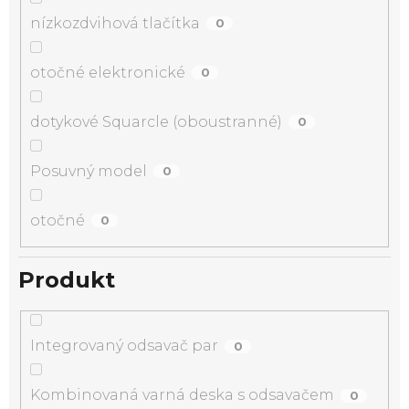
nízkozdvihová tlačítka
0
otočné elektronické
0
dotykové Squarcle (oboustranné)
0
Posuvný model
0
otočné
0
Produkt
Integrovaný odsavač par
0
Kombinovaná varná deska s odsavačem
0