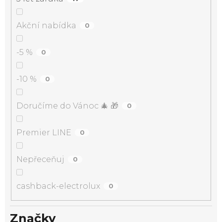
Akční nabídka
0
-5 %
0
-10 %
0
Doručíme do Vánoc 🎄 🎁
0
Premier LINE
0
Nepřeceňuj
0
cashback-electrolux
0
Značky