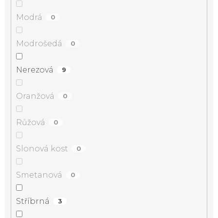
Modrá
0
Modrošedá
0
Nerezová
9
Oranžová
0
Růžová
0
Slonová kost
0
Smetanová
0
Stříbrná
3