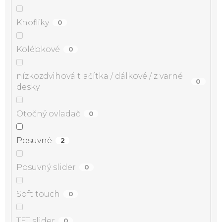
Knoflíky
0
Kolébkové
0
nízkozdvihová tlačítka / dálkové / z varné
0
desky
Otočný ovladač
0
Posuvné
2
Posuvný slider
0
Soft touch
0
TFT slider
0