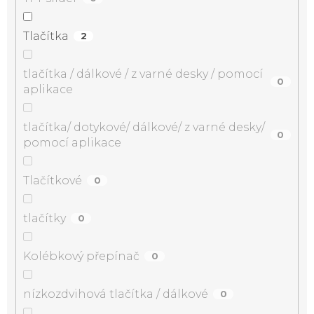
Tlačítka
2
tlačítka / dálkové / z varné desky / pomocí
0
aplikace
tlačítka/ dotykové/ dálkové/ z varné desky/
0
pomocí aplikace
Tlačítkové
0
tlačítky
0
Kolébkový přepínač
0
nízkozdvihová tlačítka / dálkové
0