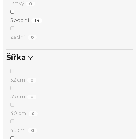
Pravý
0
Spodní
14
Zadní
0
Šířka
?
32 cm
0
35 cm
0
40 cm
0
45 cm
0