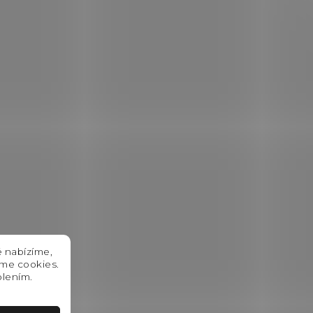
é nabízíme,
áme cookies.
olením.