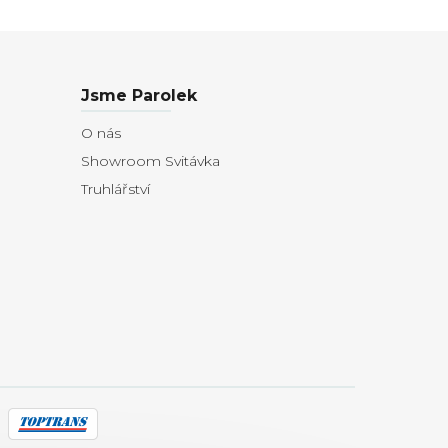
Jsme Parolek
O nás
Showroom Svitávka
Truhlářství