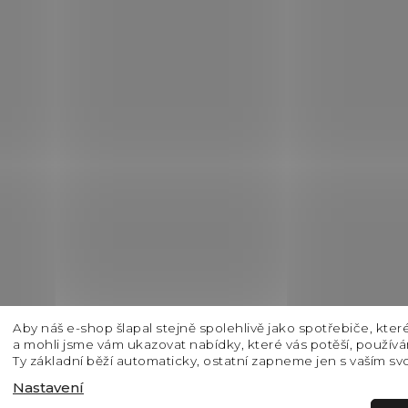
Aby náš e-shop šlapal stejně spolehlivě jako spotřebiče, kter
a mohli jsme vám ukazovat nabídky, které vás potěší, použív
Ty základní běží automaticky, ostatní zapneme jen s vaším sv
Nastavení