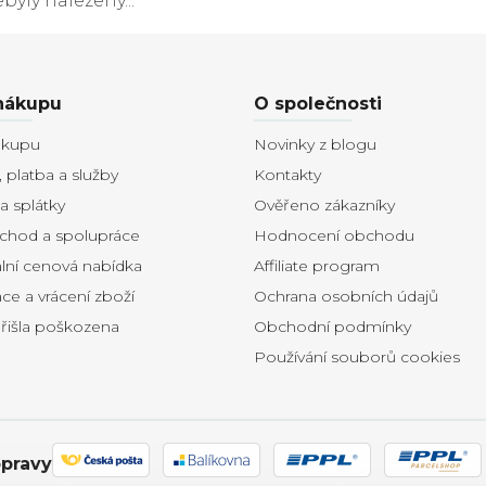
byly nalezeny...
nákupu
O společnosti
ákupu
Novinky z blogu
 platba a služby
Kontakty
 splátky
Ověřeno zákazníky
chod a spolupráce
Hodnocení obchodu
ální cenová nabídka
Affiliate program
e a vrácení zboží
Ochrana osobních údajů
přišla poškozena
Obchodní podmínky
Používání souborů cookies
pravy