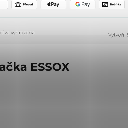
ráva vyhrazena.
Vytvořil
lačka ESSOX