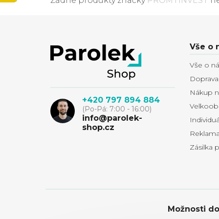
Žádné produkty značky
PROMTINVEST
ne
Z
Vše o 
á
Vše o n
Doprava,
p
Nákup na
+420 797 894 884
a
Velkoob
(Po-Pá: 7:00 - 16:00)
info@parolek-
Individu
shop.cz
t
Reklamac
Zásilka 
í
Možnosti do