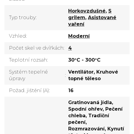
Horkovzdušné
,
S
Typ trouby
:
grilem
,
Asistované
vaření
Vzhled
:
Moderní
Počet skel ve dvířkách
:
4
Teplotní rozsah
:
30°C - 300°C
Systém tepelné
Ventilátor, Kruhové
:
úpravy
topné těleso
Požad. jištění (A)
:
16
Gratinovaná jídla,
Spodní ohřev, Pečení
chleba, Tradiční
pečení,
Rozmrazování, Kynutí