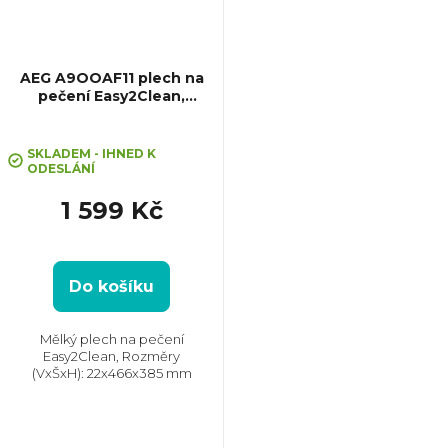
AEG A9OOAF11 plech na
pečení Easy2Clean,
46,6x38,5 cm
SKLADEM - IHNED K
ODESLÁNÍ
1 599 Kč
Do košíku
Mělký plech na pečení
Easy2Clean, Rozměry
(VxŠxH): 22x466x385 mm