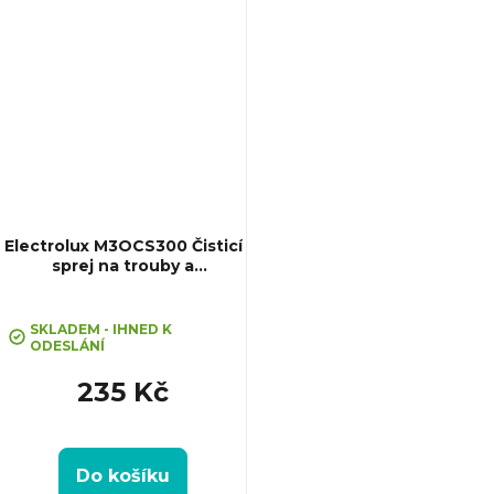
Electrolux M3OCS300 Čisticí
sprej na trouby a
mikrovlnné trouby
SKLADEM - IHNED K
ODESLÁNÍ
235 Kč
Do košíku