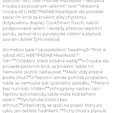
subtitle="AEG NBE7P631AB MealAssist – vestavná
trouba s asistovaným vařením" text="Vestavná
trouba AEG NBE7P631AB MealAssist vás provede
pečením krok za krokem díky chytrému
dotykovému displeji CookSmart Touch, nabízí
podporované vaření i recepty, přesnou teplotní
sondu, samočisticí pyrolytické čištění a plynulé
zavírání dvířek."][/mimebox]
[mimebox type="obrazekvlevo" heading3="Proč si
vybrat AEG NBE7P631AB MealAssist?"
list="**Ovládání, které zvládne každý**\nTrouba vás
provede pečením krok za krokem, takže nic
nemusíte složitě nastavovat.;**Maso vždy přesně
podle chuti**\nTeplotní sonda pohlídá propečení,
takže se nemusíte bát špatného výsledku.;**Pečení
bez nutnosti hlídání**\nProgramy nastaví čas i
teplotu automaticky, takže máte klid během
vaření.;**Pyrolytické čištění bez
drhnutí**\nNečistoty se spálí na popel, který po
cyklu jen setřete hadříkem.;**Tichý chod a plynulé