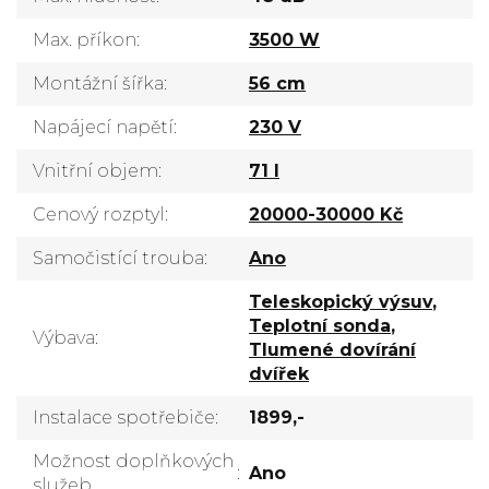
Max. příkon
:
3500 W
Montážní šířka
:
56 cm
Napájecí napětí
:
230 V
Vnitřní objem
:
71 l
Cenový rozptyl
:
20000-30000 Kč
Samočistící trouba
:
Ano
Teleskopický výsuv
,
Teplotní sonda
,
Výbava
:
Tlumené dovírání
dvířek
Instalace spotřebiče
:
1899,-
Možnost doplňkových
:
Ano
služeb