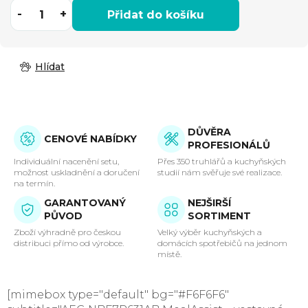
Přidat do košíku
Hlídat
DŮVĚRA
CENOVÉ NABÍDKY
PROFESIONÁLŮ
Individuální nacenění setu,
Přes 350 truhlářů a kuchyňských
možnost uskladnění a doručení
studií nám svěřuje své realizace.
na termín.
GARANTOVANÝ
NEJŠIRŠÍ
PŮVOD
SORTIMENT
Zboží výhradně pro českou
Velký výběr kuchyňských a
distribuci přímo od výrobce.
domácích spotřebičů na jednom
místě.
[mimebox type="default" bg="#F6F6F6"