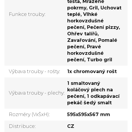
těsta, Mrazené
pokrmy, Gril, Uchovat
Funkce trouby
:
teplé, Vlhké
horkovzdušné
pečení, Pečení pizzy,
Ohřev talířů,
Zavařování, Pomalé
pečení, Pravé
horkovzdušné
pečení, Turbo gril
Výbava trouby - rošty
:
1x chromovaný rošt
1 smaltovaný
koláčový plech na
Výbava trouby - plechy
:
pečení, 1 odkapávací
pekáč šedý smalt
Rozměry (VxŠxH)
:
595x595x567 mm
Distribuce
:
CZ