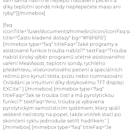
vám sama navrhne nejlepší nastavení pečení a
díky teplotní sondě nikdy nepřepečete maso ani
ryby!"][/mimebox]
[faq
iconTitle="/user/documents/mime/src/icon/iconFaq.s
title="Často kladené dotazy" bg="#F6F6F6"]
[mimebox type="faq" titleFaq="Jaké programy a
asistované funkce trouba nabízí?" textFaq="Trouba
nabízí široký výběr programů včetně asistovaného
vaření MealAssist, teplotní sondy, rychlého
předehřevu, víceúrovňového pečení a speciálních
režimů pro kynutí těsta, pizzu nebo rozmrazování.
Ovládání je intuitivní díky dotykovému TFT displeji
EXCite." ] [/mimebox] [mimebox type="faq"
titleFaq="Jak se trouba čistí a má pyrolytickou
funkci?" textFaq="Ano, trouba je vybavena
pyrolytickým samočisticím systémem, který spálí
veškeré nečistoty na popel, takže vnitřek stačí po
skončení cyklu jednoduše setřít hadříkem." ]
[/mimebox] [mimebox type="faq" titleFaq="Je