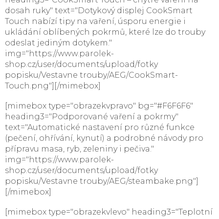
dosah ruky" text="Dotykový displej CookSmart
Touch nabízí tipy na vaření, úsporu energie i
ukládání oblíbených pokrmů, které lze do trouby
odeslat jediným dotykem."
img="https://www.parolek-
shop.cz/user/documents/upload/fotky
popisku/Vestavne trouby/AEG/CookSmart-
Touch.png"][/mimebox]
[mimebox type="obrazekvpravo" bg="#F6F6F6"
heading3="Podporované vaření a pokrmy"
text="Automatické nastavení pro různé funkce
(pečení, ohřívání, kynutí) a podrobné návody pro
přípravu masa, ryb, zeleniny i pečiva."
img="https://www.parolek-
shop.cz/user/documents/upload/fotky
popisku/Vestavne trouby/AEG/steambake.png"]
[/mimebox]
[mimebox type="obrazekvlevo" heading3="Teplotní