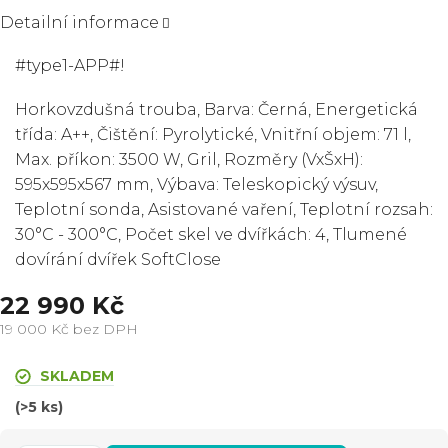
Detailní informace
#type1-APP#!
Horkovzdušná trouba, Barva: Černá, Energetická
třída: A++, Čištění: Pyrolytické, Vnitřní objem: 71 l,
Max. příkon: 3500 W, Gril, Rozměry (VxŠxH):
595x595x567 mm, Výbava: Teleskopický výsuv,
Teplotní sonda, Asistované vaření, Teplotní rozsah:
30°C - 300°C, Počet skel ve dvířkách: 4, Tlumené
dovírání dvířek SoftClose
22 990 Kč
19 000 Kč bez DPH
Měrná
cena:
SKLADEM
(>5 ks)