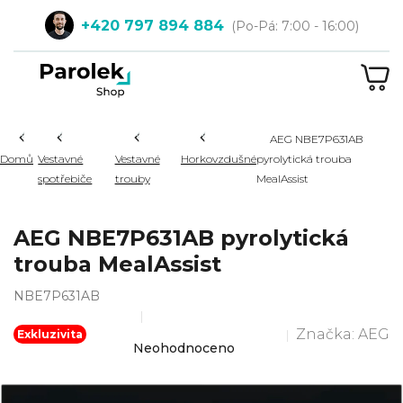
Přejít
+420 797 894 884
na
obsah
NÁ
KOŠ
Hledat
AEG NBE7P631AB
Domů
Vestavné
Vestavné
Horkovzdušné
pyrolytická trouba
spotřebiče
trouby
MealAssist
AEG NBE7P631AB pyrolytická
trouba MealAssist
NBE7P631AB
Značka:
AEG
Průměrné
Exkluzivita
Neohodnoceno
hodnocení
produktu
je