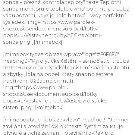
sonda – přesná kontrola teploty" text="Teplotní
sonda monitoruje teplotu uvnitř pokrmu a trouba
vás upozorní, když je jídlo hotové – vždy perfektní
výsledek." img="https://www.parolek-
shop.cz/user/documents/upload/fotky
popisku/Vestavne trouby/AEG/teplotni-
sonda.png"][/mimebox]
[mimebox type="obrazekvpravo" bg="#F6F6F6"
heading3="Pyrolytické čištění – samočisticí trouba"
text="Funkce pyrolytického čištění spálí mastnotu
a zbytky jídla na popel, který snadno setřete
hadříkem. Už žádné drhnutí!"
img="https://www.parolek-
shop.cz/user/documents/upload/fotky
popisku/Vestavne trouby/AEG/pyrolyticke-
cisteni.png"][/mimebox]
[mimebox type="obrazekvlevo" heading3="Jemné
zavírání a otevírání dvířek" text="Systém zajišťuje
plynulé a tiché zavírání i otevírání dvířek pro