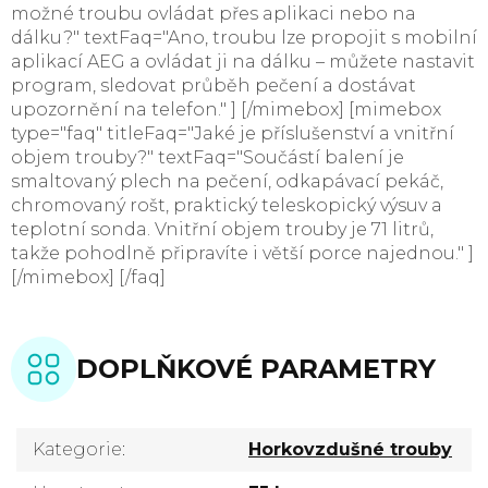
možné troubu ovládat přes aplikaci nebo na
dálku?" textFaq="Ano, troubu lze propojit s mobilní
aplikací AEG a ovládat ji na dálku – můžete nastavit
program, sledovat průběh pečení a dostávat
upozornění na telefon." ] [/mimebox] [mimebox
type="faq" titleFaq="Jaké je příslušenství a vnitřní
objem trouby?" textFaq="Součástí balení je
smaltovaný plech na pečení, odkapávací pekáč,
chromovaný rošt, praktický teleskopický výsuv a
teplotní sonda. Vnitřní objem trouby je 71 litrů,
takže pohodlně připravíte i větší porce najednou." ]
[/mimebox] [/faq]
DOPLŇKOVÉ PARAMETRY
Kategorie
:
Horkovzdušné trouby