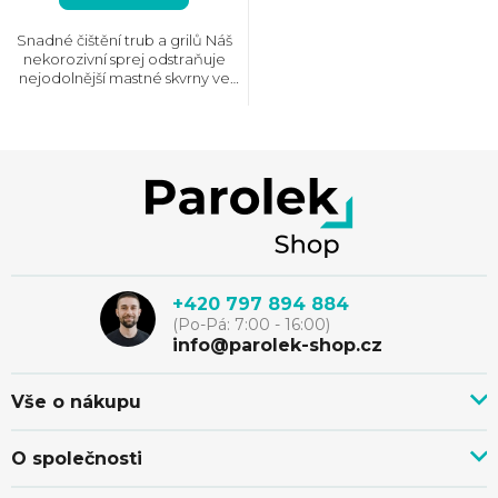
Snadné čištění trub a grilů Náš
nekorozivní sprej odstraňuje
nejodolnější mastné skvrny ve
vašich kuchyňských spotřebičích.
Je to snadný způsob, jak udržet
trouby, mikrovlnné troub...
Z
á
p
+420 797 894 884
(Po-Pá: 7:00 - 16:00)
a
info@parolek-shop.cz
t
Vše o nákupu
Vše o nákupu
í
O společnosti
Doprava, platba a služby
Novinky z blogu