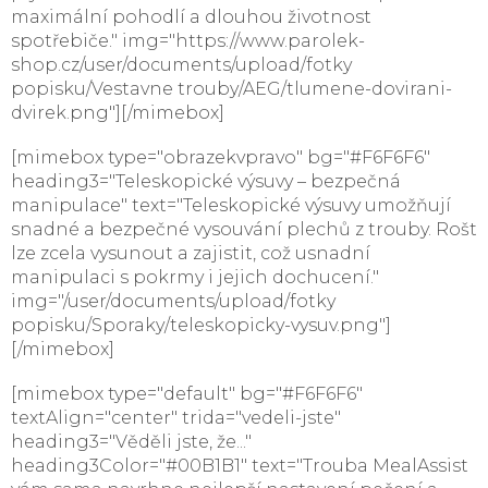
maximální pohodlí a dlouhou životnost
spotřebiče." img="https://www.parolek-
shop.cz/user/documents/upload/fotky
popisku/Vestavne trouby/AEG/tlumene-dovirani-
dvirek.png"][/mimebox]
[mimebox type="obrazekvpravo" bg="#F6F6F6"
heading3="Teleskopické výsuvy – bezpečná
manipulace" text="Teleskopické výsuvy umožňují
snadné a bezpečné vysouvání plechů z trouby. Rošt
lze zcela vysunout a zajistit, což usnadní
manipulaci s pokrmy i jejich dochucení."
img="/user/documents/upload/fotky
popisku/Sporaky/teleskopicky-vysuv.png"]
[/mimebox]
[mimebox type="default" bg="#F6F6F6"
textAlign="center" trida="vedeli-jste"
heading3="Věděli jste, že..."
heading3Color="#00B1B1" text="Trouba MealAssist