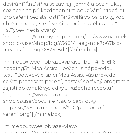
dovírání**\nDvířka se zavírají jemně a bez hluku,
což oceníte při každodenním používání.;**Ideální
pro vaření bez starostí**\nSkvělá volba pro ty, kdo
chtějí troubu, která většinu práce udělá za ně."
listType="nečíslovaný"
img="https://cdn.myshoptet.com/usr/www.parolek-
shop.cz/user/shop/big/65401-1_aeg-nbe7p631ab-
mealassist.png?687628d1"][/mimebox]
[mimebox type="obrazekvpravo" bg="#F6F6F6"
heading3="MealAssist – pečení s nápovědou"
text="Dotykový displej MealAssist vás provede
celým procesem pečení, nastaví správný program a
zajistí dokonalé výsledky u každého receptu."
img="https://www.parolek-
shop.cz/user/documents/upload/fotky
popisku/Vestavne trouby/AEG/pomoc-pri-
vareni.png"][/mimebox]
[mimebox type="obrazekvlevo"
heading3="CookSmart Touch – chytré vaření na