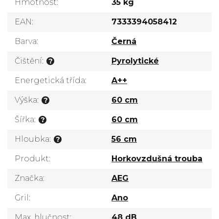
Hmotnost
:
35 kg
EAN
:
7333394058412
Barva
:
Černá
Čištění
:
Pyrolytické
?
Energetická třída
:
A++
Výška
:
60 cm
?
Šířka
:
60 cm
?
Hloubka
:
56 cm
?
Produkt
:
Horkovzdušná trouba
Značka
:
AEG
Gril
:
Ano
Max. hlučnost
:
48 dB