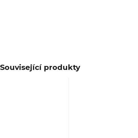
(nebo jiné potraviny) a automaticky vypne,
jakmile dosáhne požadované hodnoty. S
přátelským pozdravem Martin Parolek
PAROLEK-SHOP.cz – Rodinný eshop s
kuchyňskými a domácími spotřebiči
Související produkty