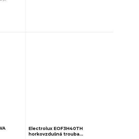
2090 W,Gril,Vzhled: Moderní, Rozměry
7 mm,
(VxŠxH):594×594×550 mm, Teplotní
očet skel
rozsah: 50°C -...
WA
Electrolux EOF3H40TH
horkovzdušná trouba
VA10"