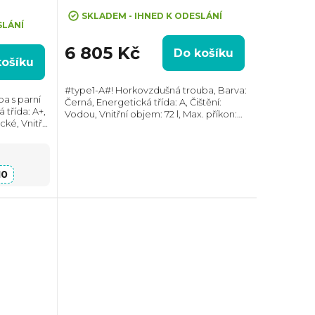
SurroundCook
SKLADEM - IHNED K ODESLÁNÍ
SLÁNÍ
6 805 Kč
Do košíku
košíku
#type1-A#! Horkovzdušná trouba, Barva:
ba s parní
Černá, Energetická třída: A, Čištění:
 třída: A+,
Vodou, Vnitřní objem: 72 l, Max. příkon:
ické, Vnitřní
2800 W, Gril, Rozměry
 W,
(VxŠxH):594x594x568 mm, Teplotní
4 mm,...
rozsah: 50°C - 275°C,...
10