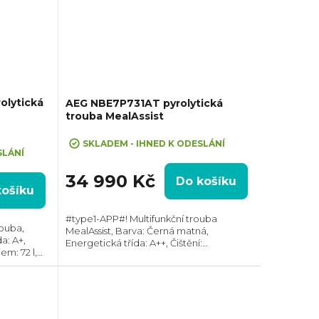
olytická
AEG NBE7P731AT pyrolytická
trouba MealAssist
SKLADEM - IHNED K ODESLÁNÍ
SLÁNÍ
34 990 Kč
Do košíku
košíku
#type1-APP#! Multifunkční trouba
ouba,
MealAssist, Barva: Černá matná,
a: A+,
Energetická třída: A++, Čištění:
em: 72 l,
Pyrolytické, Vnitřní objem: 71 l, Max.
 (VxŠxH):
příkon: 3500 W, Gril , Rozměry (VxŠxH):
eskopický
595x595x567...