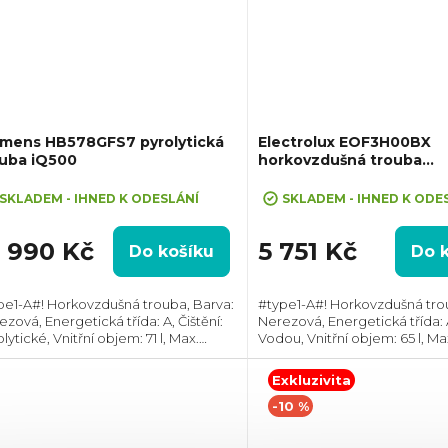
emens HB578GFS7 pyrolytická
Electrolux EOF3H00BX
ouba iQ500
horkovzdušná trouba
SurroundCook
SKLADEM - IHNED K ODESLÁNÍ
SKLADEM - IHNED K ODE
6 990 Kč
5 751 Kč
Do košíku
Do 
pe1-A#! Horkovzdušná trouba, Barva:
#type1-A#! Horkovzdušná tro
zová, Energetická třída: A, Čištění:
Nerezová, Energetická třída: A
lytické, Vnitřní objem: 71 l, Max.
Vodou, Vnitřní objem: 65 l, Ma
kon: 3600 W, Gril, Rozměry (VxŠxH):
2090 W, Gril, Rozměry
x594x548 mm, Výbava:
(VxŠxH):590x594x560 mm, Tep
Exkluzivita
skopický...
rozsah: 50°C - 250°C,...
-10 %