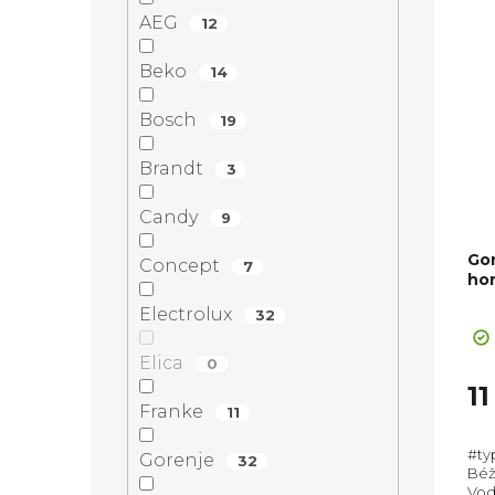
AEG
12
Beko
14
Bosch
19
Brandt
3
Candy
9
Go
Concept
7
ho
+ Sl
Pr
Electrolux
32
ho
pr
Elica
0
je
1
5,0
Franke
11
z
#ty
5
Gorenje
32
Béžo
hvě
Vodo