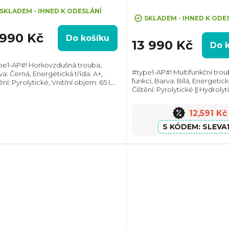
Průměrné
SKLADEM - IHNED K ODESLÁNÍ
hodnocení
SKLADEM - IHNED K ODE
produktu
 990 Kč
Do košíku
je
13 990 Kč
Do 
5,0
z
pe1-AP#! Horkovzdušná trouba,
#type1-AP#! Multifunkční trou
va: Černá, Energetická třída: A+,
5
funkcí, Barva: Bílá, Energetická
ění: Pyrolytické, Vnitřní objem: 65 l,
hvězdiček.
Čištění: Pyrolytické || Hydrolyt
. příkon: 2320 W, Gril , Rozměry
objem: 73 l, Max. příkon: 3450
ŠxH):590x594x560 mm, Teplotní
Rozměry (VxŠxH): 597x595x56
ah: 50°C -...
12,591 Kč
SLEVA