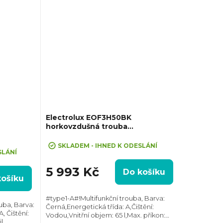
Electrolux EOF3H50BK
horkovzdušná trouba
SurroundCook
SKLADEM - IHNED K ODESLÁNÍ
SLÁNÍ
5 993 Kč
Do košíku
košíku
#type1-A#!Multifunkční trouba, Barva:
uba, Barva:
Černá,Energetická třída: A,Čištění:
, Čištění:
Vodou,Vnitřní objem: 65 l,Max. příkon:
 ,