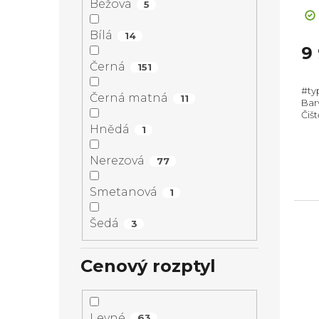
Béžová
5
Bílá
14
9
Černá
151
#ty
Černá matná
11
Bar
Čišt
Max
Hnědá
1
(Vx
rozs
Nerezová
77
Smetanová
1
Šedá
3
Cenový rozptyl
Levné
63