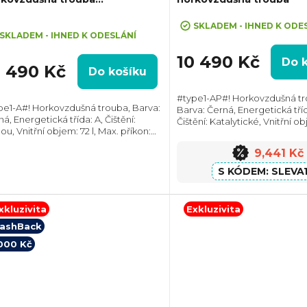
rroundCook
+ Sleva 10% při zadání kódu "SLE
ůměrné
SKLADEM - IHNED K ODE
dnocení
SKLADEM - IHNED K ODESLÁNÍ
oduktu
10 490 Kč
Do 
0 490 Kč
Do košíku
#type1-AP#! Horkovzdušná tr
pe1-A#! Horkovzdušná trouba, Barva:
Barva: Černá, Energetická tříd
á, Energetická třída: A, Čištění:
Čištění: Katalytické, Vnitřní obj
zdiček.
u, Vnitřní objem: 72 l, Max. příkon:
Max. příkon: 2900 W, Rozměry
0 W, Gril , Rozměry (VxŠxH):
595x595x551 mm, Výbava: Tel
9,441 Kč
x595x567 mm, Výbava: Teleskopický
výsuv,...
v,...
SLEVA
xkluzivita
Exkluzivita
ashBack
000 Kč