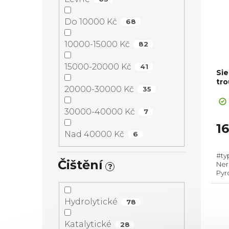
Do 10000 Kč
68
10000-15000 Kč
82
15000-20000 Kč
41
Si
tr
20000-30000 Kč
35
30000-40000 Kč
7
1
Nad 40000 Kč
6
#ty
Čištění
Nere
?
Pyro
pří
595
Tele
Hydrolytické
78
Katalytické
28