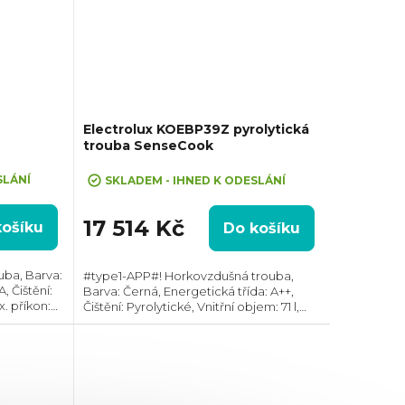
Electrolux KOEBP39Z pyrolytická
trouba SenseCook
SLÁNÍ
SKLADEM - IHNED K ODESLÁNÍ
17 514 Kč
košíku
Do košíku
uba, Barva:
#type1-APP#! Horkovzdušná trouba,
, Čištění:
Barva: Černá, Energetická třída: A++,
x. příkon:
Čištění: Pyrolytické, Vnitřní objem: 71 l,
Max. příkon: 3500 W, Gril, Rozměry
lotní
(VxŠxH):594x595x567 mm, Výbava:
Teleskopický...