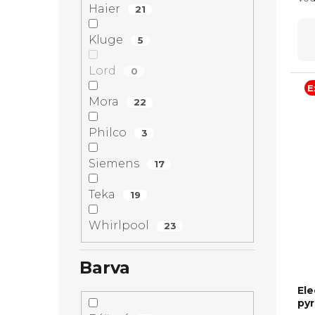
Haier
21
350
(Vx
Kluge
5
Lord
0
E
Mora
22
Philco
3
Siemens
17
Teka
19
Whirlpool
23
Barva
El
pyr