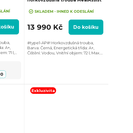
VA10"
SLÁNÍ
SKLADEM - IHNED K ODESLÁNÍ
13 990 Kč
košíku
Do košíku
ouba,
#type1-AP#! Horkovzdušná trouba,
a: A+,
Barva: Černá, Energetická třída: A+,
em: 71 l,
Čištění: Vodou, Vnitřní objem: 72 l, Max.
 (VxŠxH):
příkon: 3490 W, Rozměry (VxŠxH):
eskopický
595x595x567 mm, Výbava: Teleskopický
výsuv,...
10
Exkluzivita