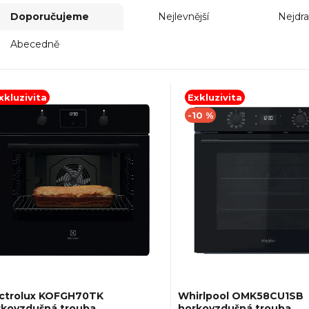
Doporučujeme
Nejlevnější
Nejdra
Abecedně
xkluzivita
Exkluzivita
-10 %
ectrolux KOFGH70TK
Whirlpool OMK58CU1SB
rkovzdušná trouba
horkovzdušná trouba