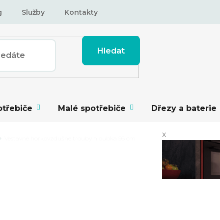
g
Služby
Kontakty
Hledat
otřebiče
Malé spotřebiče
Dřezy a baterie
x
Vestavné horkovzdušné trouby hloubka 56 cm
DUŠNÉ TROUBY