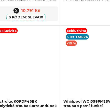
0 W, Gril, Retro design, Rozměry
Rozměry (VxŠxH):595x594x56
ŠxH):595x595x564 mm, Výbava:...
Výbava: Teleskopický výsuv, P
10,791 Kč
ve dvířkách: 2
SLEVA10
xkluzivita
Exkluzivita
5 let záruka
-10 %
ectrolux KOFDP46BK
Whirlpool WOI5S8PM2S
olytická trouba SorroundCook
trouba s parní funkcí
+ Sleva 10% při zadání kódu "SLE