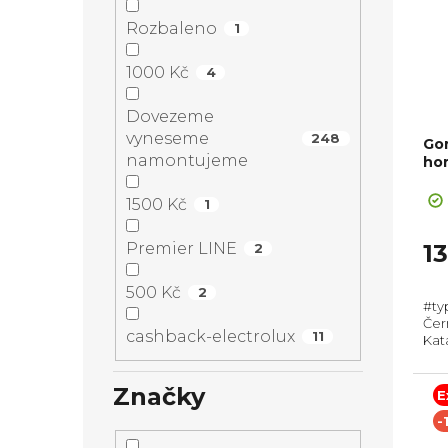
Rozbaleno
1
1000 Kč
4
Dovezeme
vyneseme
248
Go
namontujeme
ho
+ ca
strá
1500 Kč
1
Premier LINE
1
2
500 Kč
2
#ty
Čern
cashback-electrolux
11
Kata
pří
(Vx
Značky
Tele
E
-