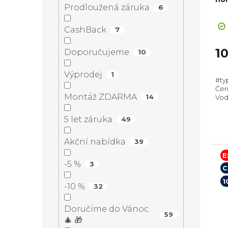
d
r
Prodloužená záruka
6
Su
a
Pr
u
o
ho
CashBack
7
n
pr
k
d
je
1
Doporučujeme
10
5,0
e
t
z
u
Výprodej
1
#ty
5
l
Čern
hvě
ů
k
Montáž ZDARMA
14
Vodo
279
595
5 let záruka
49
t
výsu
Akční nabídka
39
ů
E
-5 %
3
C
1
-10 %
32
Doručíme do Vánoc
59
🎄 🎁