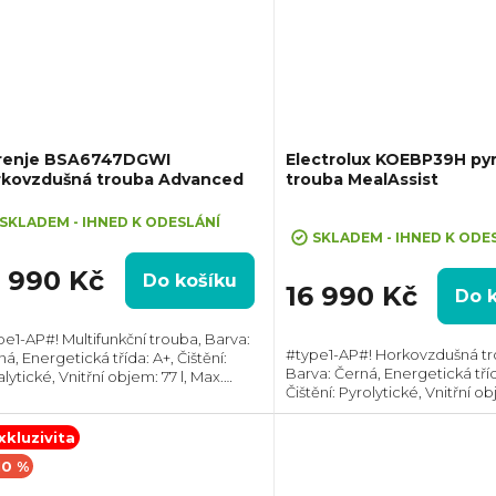
renje BSA6747DGWI
Electrolux KOEBP39H pyr
rkovzdušná trouba Advanced
trouba MealAssist
shback 1000 Kč po registraci na
Průměrné
nkách gorenje.cz
SKLADEM - IHNED K ODESLÁNÍ
hodnocení
SKLADEM - IHNED K ODE
produktu
3 990 Kč
Do košíku
je
16 990 Kč
Do 
5,0
z
pe1-AP#! Multifunkční trouba, Barva:
#type1-AP#! Horkovzdušná tr
á, Energetická třída: A+, Čištění:
5
Barva: Černá, Energetická tříd
lytické, Vnitřní objem: 77 l, Max.
hvězdiček.
Čištění: Pyrolytické, Vnitřní obj
kon: 3500 W, Gril, Rozměry
Max. příkon: 3490 W, Rozměry
ŠxH):595x595x564 mm, Výbava:
595x595x567 mm, Výbava: Tel
skopický...
xkluzivita
výsuv,...
10 %