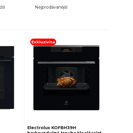
žší
Nejprodávanější
Exkluzivita
Electrolux KOFBH39H
horkovzdušná trouba MealAssist