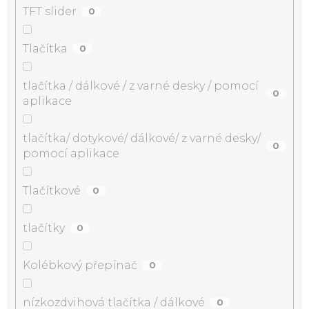
TFT slider
0
Tlačítka
0
tlačítka / dálkové / z varné desky / pomocí
0
aplikace
tlačítka/ dotykové/ dálkové/ z varné desky/
0
pomocí aplikace
Tlačítkové
0
tlačítky
0
Kolébkový přepínač
0
nízkozdvihová tlačítka / dálkové
0