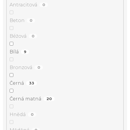
Antracitová
0
Beton
0
Béžová
0
Bílá
9
Bronzová
0
Černá
33
Černá matná
20
Hnědá
0