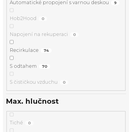
Automatické propojení s varnou deskou
9
Hob2Hood
0
Napojení na rekuperaci
0
Recirkulace
74
S odtahem
70
S čističkou vzduchu
0
Max. hlučnost
Tiché
0