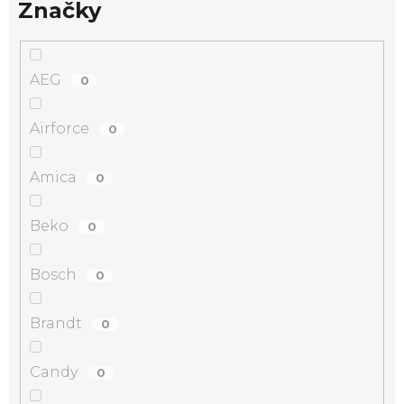
Značky
AEG
0
Airforce
0
Amica
0
Beko
0
Bosch
0
Brandt
0
Candy
0