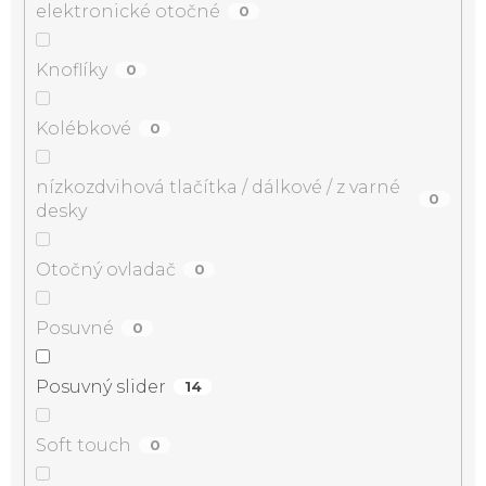
elektronické otočné
0
Knoflíky
0
Kolébkové
0
nízkozdvihová tlačítka / dálkové / z varné
0
desky
Otočný ovladač
0
Posuvné
0
Posuvný slider
14
Soft touch
0