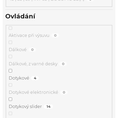
Ovládání
Aktivace při výsuvu
0
Dálkové
0
Dálkové, z varné desky
0
Dotykové
4
Dotykové elektronické
0
Dotykový slider
14