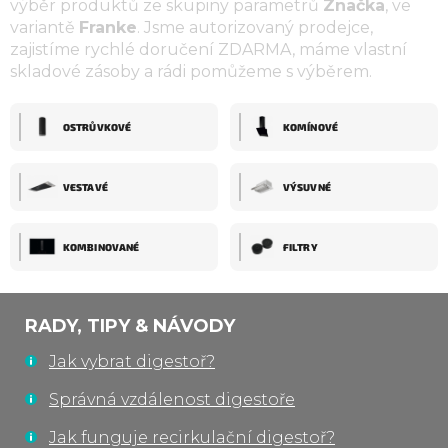
výběr produktů ze skupiny parametrů
Značka
, ve
variantě
Franke
. Jsme autorizovaný prodejce,
zajistíme rychlé doručení ZDARMA, máme vlastní
skladové zásoby a rádi pomůžeme s výběrem.
OSTRŮVKOVÉ
KOMÍNOVÉ
VESTAVÉ
VÝSUVNÉ
KOMBINOVANÉ
FILTRY
RADY, TIPY & NÁVODY
Jak vybrat digestoř?
Správná vzdálenost digestoře
Jak funguje recirkulační digestoř?