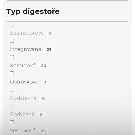
Typ digestoře
Bezmotorové
0
Integrované
21
Komínové
20
Ostrůvkové
7
Podstavné
0
Podvěsné
0
Vestavěné
25