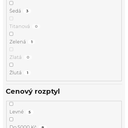
Šedá
3
Titanová
0
Zelená
1
Zlatá
0
Žlutá
1
Cenový rozptyl
Levné
5
Do 5000 Kč
8