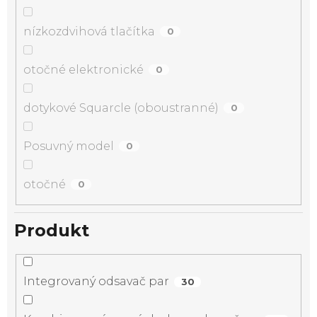
nízkozdvihová tlačítka
0
otočné elektronické
0
dotykové Squarcle (oboustranné)
0
Posuvný model
0
otočné
0
Produkt
Integrovaný odsavač par
30