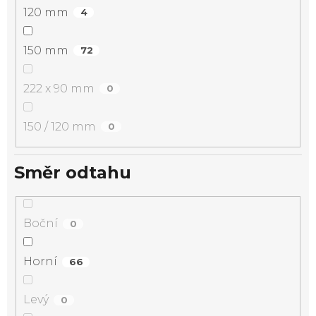
120 mm
4
150 mm
72
222 x 90 mm
0
150 / 120 mm
0
Směr odtahu
Boční
0
Horní
66
Levý
0