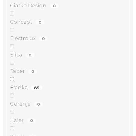
Ciarko Design
0
Concept
0
Electrolux
0
Elica
0
Faber
0
Franke
85
Gorenje
0
Haier
0