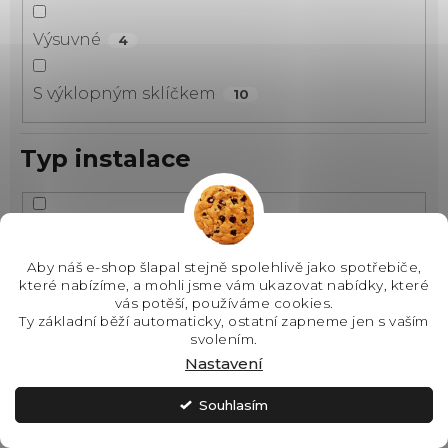
Výsuvné
4
S výklopným sklíčkem
10
Typ instalace
Do skříňky
33
Aby náš e-shop šlapal stejně spolehlivě jako spotřebiče,
Nástěnné
které nabízíme, a mohli jsme vám ukazovat nabídky, které
25
vás potěší, používáme cookies.
Ty základní běží automaticky, ostatní zapneme jen s vaším
Nástěnný
svolením.
0
Nastavení
Ostrůvkové
7
Souhlasím
Pod skříňku
0