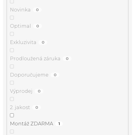
Novinka
0
Optimal
0
Exkluzivita
0
Prodloužená záruka
0
Doporučujeme
0
Výprodej
0
2. jakost
0
Montáž ZDARMA
1