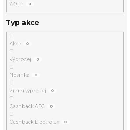
72 cm
0
Typ akce
Akce
0
Výprodej
0
Novinka
0
Zimní výprodej
0
Cashback AEG
0
Cashback Electrolux
0