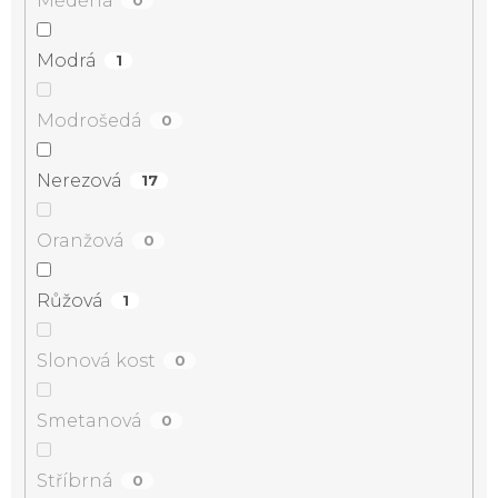
Měděná
0
Modrá
1
Modrošedá
0
Nerezová
17
Oranžová
0
Růžová
1
Slonová kost
0
Smetanová
0
Stříbrná
0