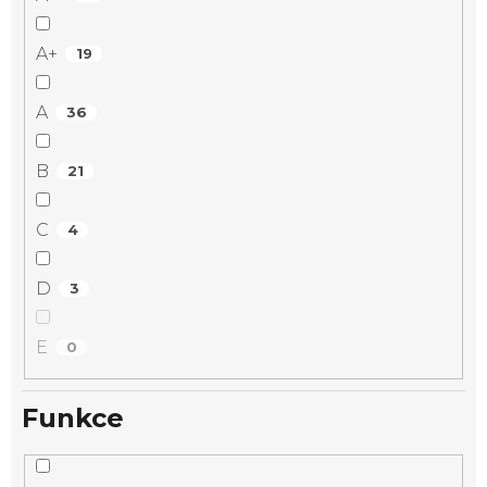
A+
19
A
36
B
21
C
4
D
3
E
0
Funkce