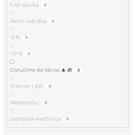
5 let záruka
0
Akční nabídka
0
-5 %
0
-10 %
0
Doručíme do Vánoc 🎄 🎁
2
Premier LINE
0
Nepřeceňuj
0
cashback-electrolux
0