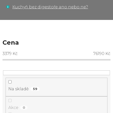
Kuchyň bez digestoře ano nebo ne?
Cena
3379
Kč
76190
Kč
Na skladě
59
Akce
0