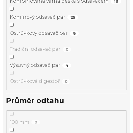
Kombinovaná varná deska s odsavačem
18
Komínový odsavač par
25
Ostrůvkový odsavač par
8
Tradiční odsavač par
0
Výsuvný odsavač par
4
Ostrůvková digestoř
0
Průměr odtahu
100 mm
0