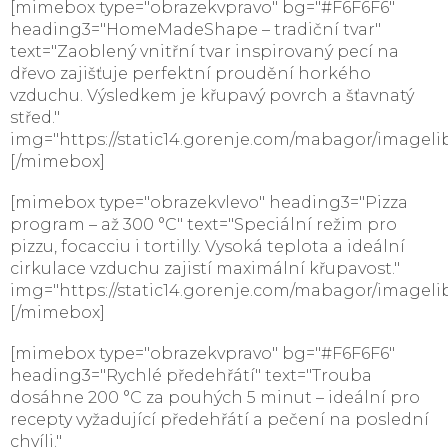
[mimebox type="obrazekvpravo" bg="#F6F6F6"
heading3="HomeMadeShape – tradiční tvar"
text="Zaoblený vnitřní tvar inspirovaný pecí na
dřevo zajišťuje perfektní proudění horkého
vzduchu. Výsledkem je křupavý povrch a šťavnatý
střed."
img="https://static14.gorenje.com/mabagor/imageli
[/mimebox]
[mimebox type="obrazekvlevo" heading3="Pizza
program – až 300 °C" text="Speciální režim pro
pizzu, focacciu i tortilly. Vysoká teplota a ideální
cirkulace vzduchu zajistí maximální křupavost."
img="https://static14.gorenje.com/mabagor/imageli
[/mimebox]
[mimebox type="obrazekvpravo" bg="#F6F6F6"
heading3="Rychlé předehřátí" text="Trouba
dosáhne 200 °C za pouhých 5 minut – ideální pro
recepty vyžadující předehřátí a pečení na poslední
chvíli."