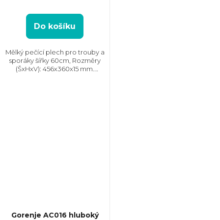
z
5
hvězdiček.
Do košíku
Mělký pečící plech pro trouby a
sporáky šířky 60cm, Rozměry
(ŠxHxV): 456x360x15 mm.
Kompatibilní pro značku Gorenje
a Mora
Gorenje AC016 hluboký