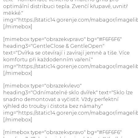
optimální distribuci tepla. Zvenčí křupavé, uvnitř
měkké."
img="https://static14.gorenje.com/mabagor/imageli
[/mimebox]
[mimebox type="obrazekvpravo" bg="#F6F6F6"
heading3="GentleClose & GentleOpen"
text="Dvířka se otevírají i zavírají jemně a tiše. Více
komfortu při každodenním vaření."
img="https://static14.gorenje.com/mabagor/imagelib
[/mimebox]
[mimebox type="obrazekvlevo"
heading3="Odnímatelné sklo dvířek" text="Sklo lze
snadno demontovat a vyčistit. Vždy perfektní
výhled do trouby i čistota bez námahy."
img="https://static14.gorenje.com/mabagor/imageli
[/mimebox]
[mimebox type="obrazekvpravo" bg="#F6F6F6"