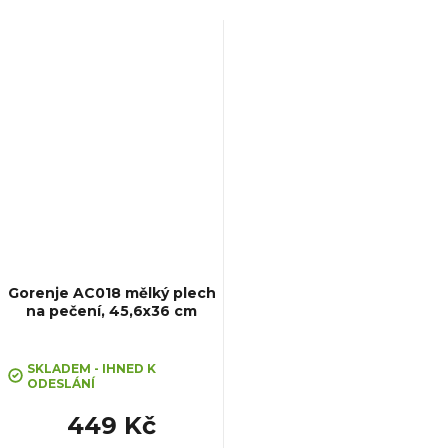
Gorenje AC018 mělký plech
na pečení, 45,6x36 cm
Průměrné
hodnocení
SKLADEM - IHNED K
ODESLÁNÍ
produktu
je
449 Kč
4,9