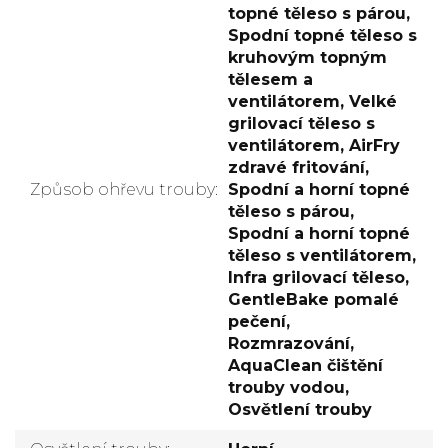
topné těleso s párou,
Spodní topné těleso s
kruhovým topným
tělesem a
ventilátorem, Velké
grilovací těleso s
ventilátorem, AirFry
zdravé fritování,
Způsob ohřevu trouby
:
Spodní a horní topné
těleso s párou,
Spodní a horní topné
těleso s ventilátorem,
Infra grilovací těleso,
GentleBake pomalé
pečení,
Rozmrazování,
AquaClean čištění
trouby vodou,
Osvětlení trouby