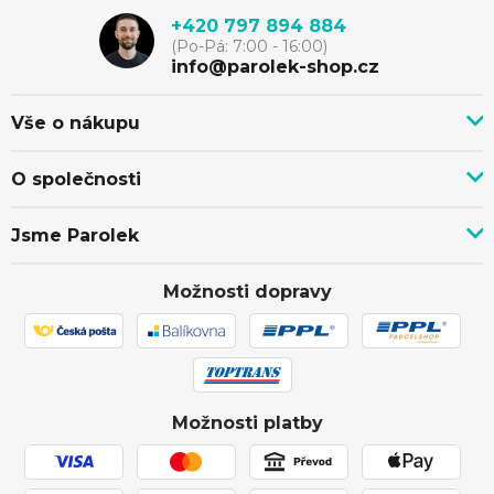
p
+420 797 894 884
(Po-Pá: 7:00 - 16:00)
a
info@parolek-shop.cz
t
Vše o nákupu
Vše o nákupu
í
O společnosti
Doprava, platba a služby
Novinky z blogu
Nákup na splátky
Jsme Parolek
Kontakty
Velkoobchod a spolupráce
O nás
Ověřeno zákazníky
Individuální cenová nabídka
Možnosti dopravy
Showroom Svitávka
Hodnocení obchodu
Reklamace a vrácení zboží
Truhlářství
Affiliate program
Zásilka přišla poškozena
Ochrana osobních údajů
Obchodní podmínky
Možnosti platby
Používání souborů cookies