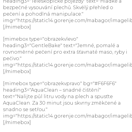
heading3="Teleskopické pojezdy" text="Hladké a
bezpečné vysouvání plechů. Skvělý přehled o
pečení a pohodlná manipulace."
img="https://static14.gorenje.com/mabagor/imagelib
[/mimebox]
[mimebox type="obrazekvlevo"
heading3="GentleBake" text="Jemné, pomalé a
rovnoměrné pečení pro extra šťavnaté maso, ryby i
pečivo."
img="https://static14.gorenje.com/mabagor/imagelib
[/mimebox]
[mimebox type="obrazekvpravo" bg="#F6F6F6"
heading3="AquaClean – snadné čištění"
text="Nalijte půl litru vody na plech a spusťte
AquaClean. Za 30 minut jsou skvrny změkčené a
snadno se setřou."
img="https://static14.gorenje.com/mabagor/imagelib
[/mimebox]