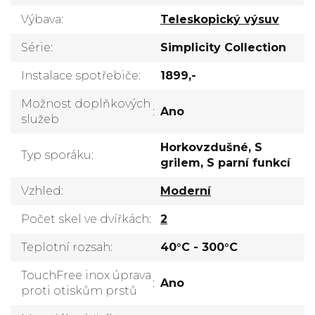
Výbava
:
Teleskopický výsuv
Série
:
Simplicity Collection
Instalace spotřebiče
:
1899,-
Možnost doplňkových
:
Ano
služeb
Horkovzdušné, S
Typ sporáku
:
grilem, S parní funkcí
Vzhled
:
Moderní
Počet skel ve dvířkách
:
2
Teplotní rozsah
:
40°C - 300°C
TouchFree inox úprava
:
Ano
proti otiskům prstů