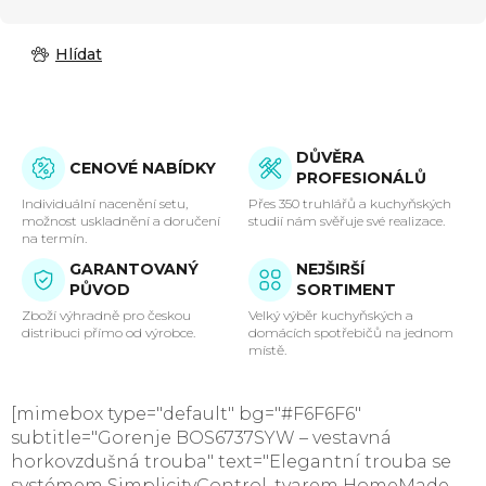
Hlídat
DŮVĚRA
CENOVÉ NABÍDKY
PROFESIONÁLŮ
Individuální nacenění setu,
Přes 350 truhlářů a kuchyňských
možnost uskladnění a doručení
studií nám svěřuje své realizace.
na termín.
GARANTOVANÝ
NEJŠIRŠÍ
PŮVOD
SORTIMENT
Zboží výhradně pro českou
Velký výběr kuchyňských a
distribuci přímo od výrobce.
domácích spotřebičů na jednom
místě.
[mimebox type="default" bg="#F6F6F6"
subtitle="Gorenje BOS6737SYW – vestavná
horkovzdušná trouba" text="Elegantní trouba se
systémem SimplicityControl, tvarem HomeMade