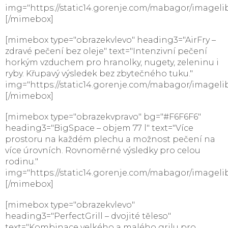
img="https://static14.gorenje.com/mabagor/imageli
[/mimebox]
[mimebox type="obrazekvlevo" heading3="AirFry –
zdravé pečení bez oleje" text="Intenzivní pečení
horkým vzduchem pro hranolky, nugety, zeleninu i
ryby. Křupavý výsledek bez zbytečného tuku."
img="https://static14.gorenje.com/mabagor/imagelib
[/mimebox]
[mimebox type="obrazekvpravo" bg="#F6F6F6"
heading3="BigSpace – objem 77 l" text="Více
prostoru na každém plechu a možnost pečení na
více úrovních. Rovnoměrné výsledky pro celou
rodinu."
img="https://static14.gorenje.com/mabagor/imageli
[/mimebox]
[mimebox type="obrazekvlevo"
heading3="PerfectGrill – dvojité těleso"
text="Kombinace velkého a malého grilu pro