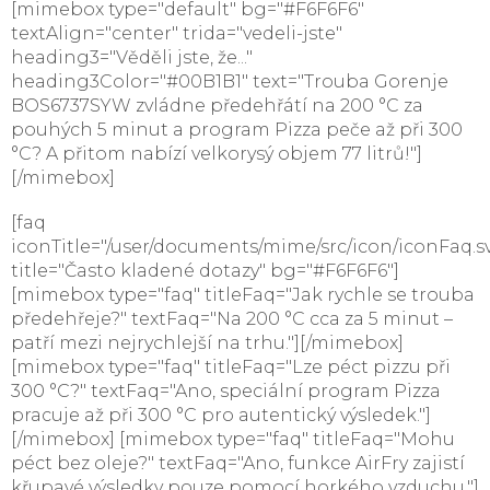
[mimebox type="default" bg="#F6F6F6"
textAlign="center" trida="vedeli-jste"
heading3="Věděli jste, že..."
heading3Color="#00B1B1" text="Trouba Gorenje
BOS6737SYW zvládne předehřátí na 200 °C za
pouhých 5 minut a program Pizza peče až při 300
°C? A přitom nabízí velkorysý objem 77 litrů!"]
[/mimebox]
[faq
iconTitle="/user/documents/mime/src/icon/iconFaq.s
title="Často kladené dotazy" bg="#F6F6F6"]
[mimebox type="faq" titleFaq="Jak rychle se trouba
předehřeje?" textFaq="Na 200 °C cca za 5 minut –
patří mezi nejrychlejší na trhu."][/mimebox]
[mimebox type="faq" titleFaq="Lze péct pizzu při
300 °C?" textFaq="Ano, speciální program Pizza
pracuje až při 300 °C pro autentický výsledek."]
[/mimebox] [mimebox type="faq" titleFaq="Mohu
péct bez oleje?" textFaq="Ano, funkce AirFry zajistí
křupavé výsledky pouze pomocí horkého vzduchu."]