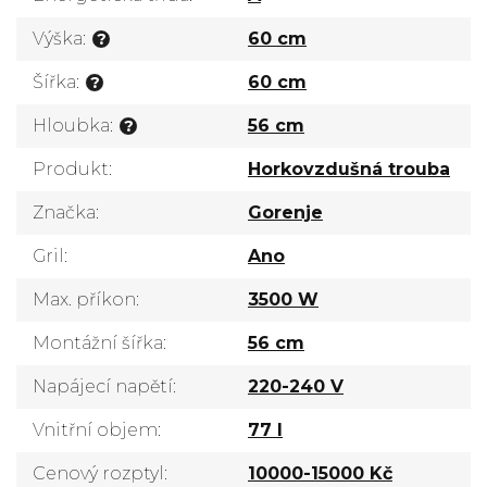
Výška
:
60 cm
?
Šířka
:
60 cm
?
Hloubka
:
56 cm
?
Produkt
:
Horkovzdušná trouba
Značka
:
Gorenje
Gril
:
Ano
Max. příkon
:
3500 W
Montážní šířka
:
56 cm
Napájecí napětí
:
220-240 V
Vnitřní objem
:
77 l
Cenový rozptyl
:
10000-15000 Kč