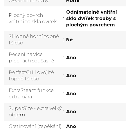
Osvětlení trouby
:
Horní
Odnímatelné vnitřní
Plochý povrch
:
sklo dvířek trouby s
vnitřního skla dvířek
plochým povrchem
Sklopné horní topné
:
Ne
těleso
Pečení na více
:
Ano
plechách současně
PerfectGrill dvojité
:
Ano
topné těleso
ExtraSteam funkce
:
Ano
extra pára
SuperSize - extra velký
:
Ano
objem
Gratinování (zapékání)
:
Ano