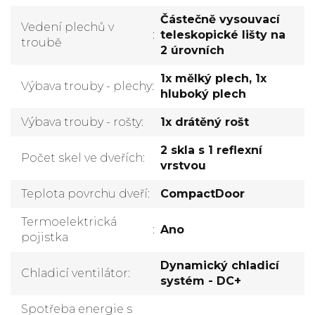
Částečně vysouvací
Vedení plechů v
:
teleskopické lišty na
troubě
2 úrovních
1x mělký plech, 1x
Výbava trouby - plechy
:
hluboký plech
Výbava trouby - rošty
:
1x drátěný rošt
2 skla s 1 reflexní
Počet skel ve dveřích
:
vrstvou
Teplota povrchu dveří
:
CompactDoor
Termoelektrická
:
Ano
pojistka
Dynamický chladicí
Chladicí ventilátor
:
systém - DC+
Spotřeba energie s