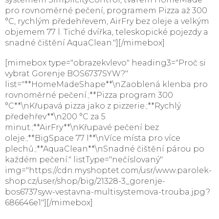
pro rovnoměrné pečení, programem Pizza až 300
°C, rychlým předehřevem, AirFry bez oleje a velkým
objemem 77 l. Tiché dvířka, teleskopické pojezdy a
snadné čištění AquaClean."][/mimebox]
[mimebox type="obrazekvlevo" heading3="Proč si
vybrat Gorenje BOS6737SYW?"
list="**HomeMadeShape**\nZaoblená klenba pro
rovnoměrné pečení.;**Pizza program 300
°C**\nKřupavá pizza jako z pizzerie.;**Rychlý
předehřev**\n200 °C za 5
minut.;**AirFry**\nKřupavé pečení bez
oleje.;**BigSpace 77 l**\nVíce místa pro více
plechů.;**AquaClean**\nSnadné čištění párou po
každém pečení." listType="nečíslovaný"
img="https://cdn.myshoptet.com/usr/www.parolek-
shop.cz/user/shop/big/21328-3_gorenje-
bos6737syw-vestavna-multisystemova-trouba.jpg?
686646e1"][/mimebox]