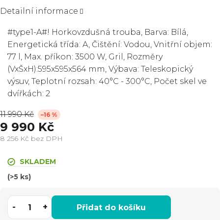
Detailní informace
#type1-A#! Horkovzdušná trouba, Barva: Bílá,
Energetická třída: A, Čištění: Vodou, Vnitřní objem:
77 l, Max. příkon: 3500 W, Gril, Rozměry
(VxŠxH):595x595x564 mm, Výbava: Teleskopický
výsuv, Teplotní rozsah: 40°C - 300°C, Počet skel ve
dvířkách: 2
11 990 Kč
–16 %
9 990 Kč
8 256 Kč bez DPH
Měrná
cena:
SKLADEM
(>5 ks)
Přidat do košíku