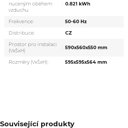
nuceným oběhem
:
0.821 kWh
vzduchu
Frekvence
:
50-60 Hz
Distribuce
:
CZ
Prostor pro instalaci
:
590x560x550 mm
(VxŠxH)
Rozměry (VxŠxH)
:
595x595x564 mm
Přidat komentář
Související produkty