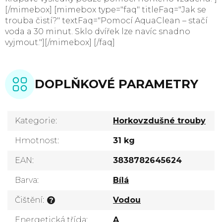
[/mimebox] [mimebox type="faq" titleFaq="Jak se
trouba čistí?" textFaq="Pomocí AquaClean – stačí
voda a 30 minut. Sklo dvířek lze navíc snadno
vyjmout."][/mimebox] [/faq]
DOPLŇKOVÉ PARAMETRY
Kategorie
:
Horkovzdušné trouby
Hmotnost
:
31 kg
EAN
:
3838782645624
Barva
:
Bílá
Čištění
:
Vodou
?
Energetická třída
:
A