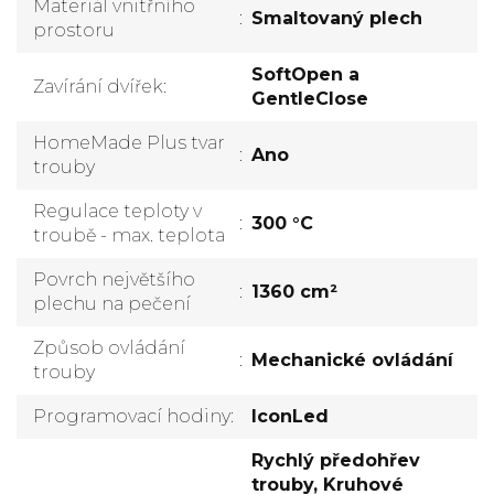
Materiál vnitřního
:
Smaltovaný plech
prostoru
SoftOpen a
Zavírání dvířek
:
GentleClose
HomeMade Plus tvar
:
Ano
trouby
Regulace teploty v
:
300 °C
troubě - max. teplota
Povrch největšího
:
1360 cm²
plechu na pečení
Způsob ovládání
:
Mechanické ovládání
trouby
Programovací hodiny
:
IconLed
Rychlý předohřev
trouby, Kruhové