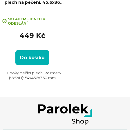
plech na pečení, 45,6x36
cm
Průměrné
hodnocení
SKLADEM - IHNED K
ODESLÁNÍ
produktu
je
449 Kč
5,0
z
5
hvězdiček.
Do košíku
Hluboký pečící plech, Rozměry
(VxŠxH): 54x456x360 mm
Z
á