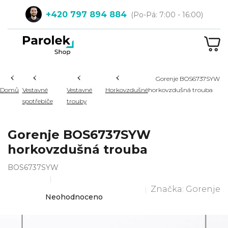
Přejít
+420 797 894 884
na
obsah
NÁ
KOŠ
Hledat
Gorenje BOS6737SYW
Domů
Vestavné
Vestavné
Horkovzdušné
horkovzdušná trouba
spotřebiče
trouby
Gorenje BOS6737SYW
horkovzdušná trouba
BOS6737SYW
Značka:
Gorenje
Průměrné
Neohodnoceno
hodnocení
produktu
je