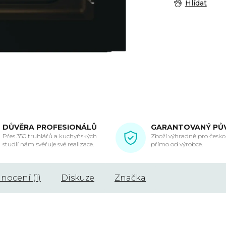
Hlídat
DŮVĚRA PROFESIONÁLŮ
GARANTOVANÝ PŮ
Přes 350 truhlářů a kuchyňských
Zboží výhradně pro českou
studií nám svěřuje své realizace.
přímo od výrobce.
nocení (1)
Diskuze
Značka