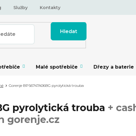
g
Služby
Kontakty
Hledat
otřebiče
Malé spotřebiče
Dřezy a baterie
né
Gorenje BPS6747A06BG pyrolytická trouba
G pyrolytická trouba
+ cas
h gorenje.cz