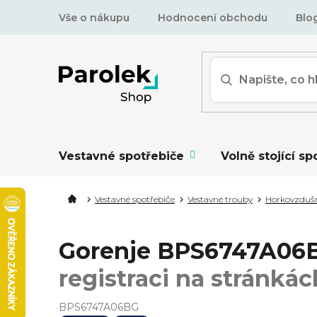
Přejít
Vše o nákupu
Hodnocení obchodu
Blo
na
obsah
Vestavné spotřebiče
Volně stojící sp
Vestavné spotřebiče
Vestavné trouby
Horkovzduš
Gorenje BPS6747A06B
registraci na stránkác
BPS6747A06BG