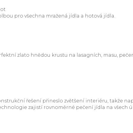
rot
olbou pro všechna mražená jídla a hotová jídla.
rfektní zlato hnědou krustu na lasagních, masu, pe
onstrukční řešení přineslo zvětšení interiéru, takže na
technologie zajistí rovnoměrné pečení jídla na všech ú