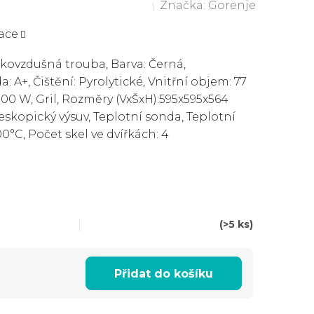
Značka:
Gorenje
ace
kovzdušná trouba, Barva: Černá,
: A+, Čištění: Pyrolytické, Vnitřní objem: 77
3500 W, Gril, Rozměry (VxŠxH):595x595x564
eskopický výsuv, Teplotní sonda, Teplotní
00°C, Počet skel ve dvířkách: 4
(>5 ks)
Přidat do košíku