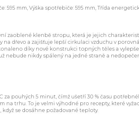
iče: 595 mm, Výška spotřebiče: 595 mm, Třída energetic
ní zaoblené klenbě stropu, která je jejich charakteris
a dřevo a zajišťuje lepší cirkulaci vzduchu v porovn
onaleno díky nové konstrukci topných těles a vylepše
rm už nebude nikdy spálený na jedné straně a nedopeče
 za pouhých 5 minut, čímž ušetří 30 % času potřebné
m na trhu. To je velmi výhodné pro recepty, které vyža
je, když se dosáhne požadované teploty.