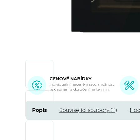
CENOVÉ NABÍDKY
Individuální nacenění setu, možnost
uskladnění a doručení na termín.
Popis
Související soubory (11)
Hod