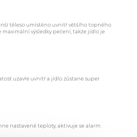
enší těleso umístěno uvnitř většího topného
 maximální výsledky pečení, takže jídlo je
t uzavře uvnitř a jídlo zůstane super
hne nastavené teploty, aktivuje se alarm.