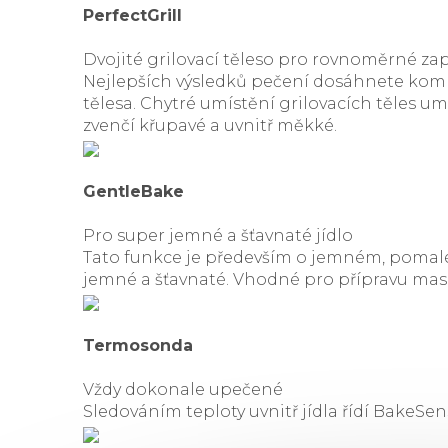
PerfectGrill
Dvojité grilovací těleso pro rovnoměrné za
Nejlepších výsledků pečení dosáhnete kombi
tělesa. Chytré umístění grilovacích těles u
zvenčí křupavé a uvnitř měkké.
GentleBake
Pro super jemné a šťavnaté jídlo
Tato funkce je především o jemném, pomalé
jemné a šťavnaté. Vhodné pro přípravu masa
Termosonda
Vždy dokonale upečené
Sledováním teploty uvnitř jídla řídí BakeSen