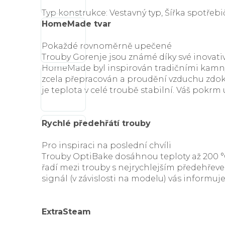
Typ konstrukce: Vestavný typ, Šířka spotřeb
HomeMade tvar
Pokaždé rovnoměrně upečené
Trouby Gorenje jsou známé díky své inovativ
HomeMade byl inspirován tradičními kamny n
zcela přepracován a proudění vzduchu zdok
je teplota v celé troubě stabilní. Váš pok
Rychlé předehřátí trouby
Pro inspiraci na poslední chvíli
Trouby OptiBake dosáhnou teploty až 200 °C
řadí mezi trouby s nejrychlejším předehřeve
signál (v závislosti na modelu) vás informu
ExtraSteam