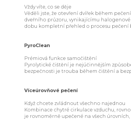
Vždy víte, co se děje
Věděli jste, že otevření dvířek během peče
dveřního průzoru, vynikajícímu halogenové
dobu kompletní přehled o procesu pečení be
PyroClean
Prémiová funkce samočištění
Pyrolytické čištění je nejúčinnějším způsobe
bezpečnosti je trouba během čištění a bezp
Víceúrovňové pečení
Když chcete zvládnout všechno najednou
Kombinace chytré cirkulace vzduchu, rovnom
je rovnoměrně upečené na všech úrovních, a p