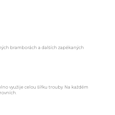
čených bramborách a dalších zapékaných
plno využije celou šířku trouby. Na každém
rovních.