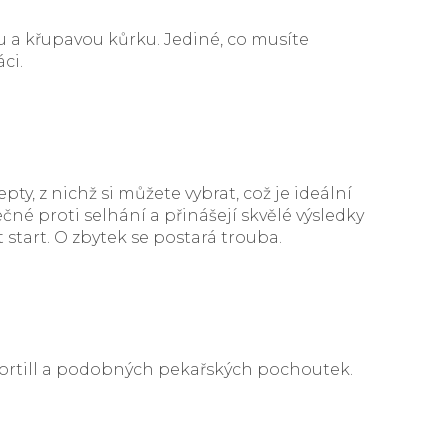
u a křupavou kůrku. Jediné, co musíte
ci.
, z nichž si můžete vybrat, což je ideální
né proti selhání a přinášejí skvělé výsledky
t start. O zbytek se postará trouba.
 tortill a podobných pekařských pochoutek.