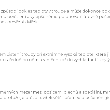
ní způsobí pokles teploty v troubě a může dokonce pok
mu osvětlení a vylepšenému polohování úrovně pečen
z otevření dvířek.
m čištění trouby při extrémně vysoké teplotě, které ji
rostředně po něm uzamčena až do vychladnutí, zbylý 
ěrných mezer mezi pozicemi plechů a speciální, mírně 
rotože je průzor dvířek větší, přehled o pečeném jídle