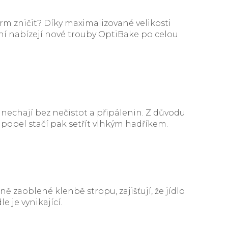
rm zničit? Díky maximalizované velikosti
í nabízejí nové trouby OptiBake po celou
 nechají bez nečistot a připálenin. Z důvodu
popel stačí pak setřít vlhkým hadříkem.
zaoblené klenbě stropu, zajišťují, že jídlo
 je vynikající.