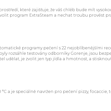
ostředí, které zajišťuje, že váš chléb bude mít vysoko
zvolit program ExtraSteam a nechat troubu provést prá
matické programy pečení s 22 nejoblíbenějšími recepty
yly rozsáhle testovány odborníky Gorenje, jsou bezpeč
el udělat, je zvolit jen typ jídla a hmotnost, a stisknou
°C a je speciálně navržen pro pečení pizzy, focaccie,