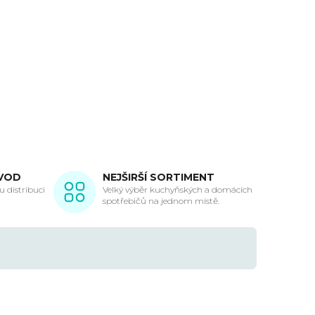
VOD
NEJŠIRŠÍ SORTIMENT
 distribuci
Velký výběr kuchyňských a domácích
spotřebičů na jednom místě.