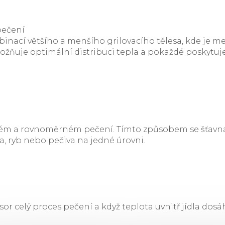
pečení
nací většího a menšího grilovacího tělesa, kde je m
možňuje optimální distribuci tepla a pokaždé poskytuje
m a rovnoměrném pečení. Tímto způsobem se šťavnatos
, ryb nebo pečiva na jedné úrovni.
sor celý proces pečení a když teplota uvnitř jídla dosá