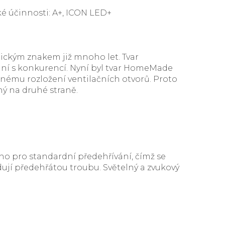
ké účinnosti: A+, ICON LED+
tickým znakem již mnoho let. Tvar
ání s konkurencí. Nyní byl tvar HomeMade
nému rozložení ventilačních otvorů. Proto
ný na druhé straně.
ho pro standardní předehřívání, čímž se
dují předehřátou troubu. Světelný a zvukový