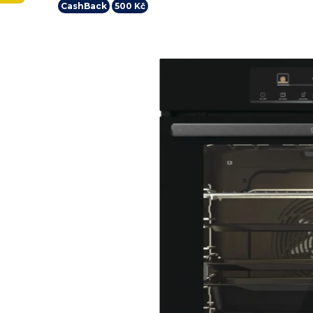
CashBack
500 Kč