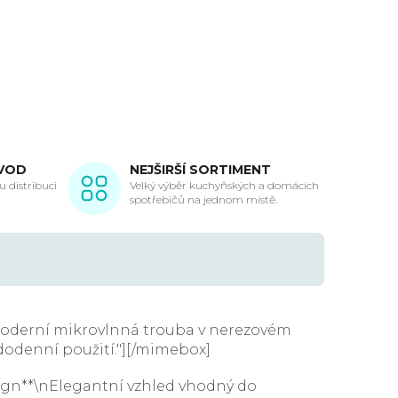
VOD
NEJŠIRŠÍ SORTIMENT
 distribuci
Velký výběr kuchyňských a domácích
spotřebičů na jednom místě.
Moderní mikrovlnná trouba v nerezovém
dodenní použití."][/mimebox]
sign**\nElegantní vzhled vhodný do