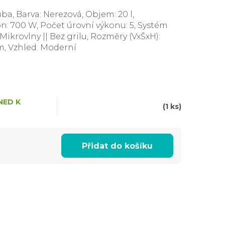
ba, Barva: Nerezová, Objem: 20 l,
n: 700 W, Počet úrovní výkonu: 5, Systém
Mikrovlny || Bez grilu, Rozměry (VxŠxH):
, Vzhled: Moderní
NED K
(1 ks)
Přidat do košíku