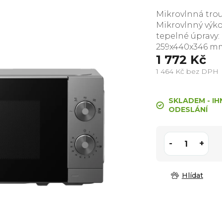
Mikrovlnná trou
Mikrovlnný výko
tepelné úpravy: 
259x440x346 mm
1 772 Kč
1 464 Kč bez DPH
Měrná
cena:
SKLADEM - IH
ODESLÁNÍ
Hlídat