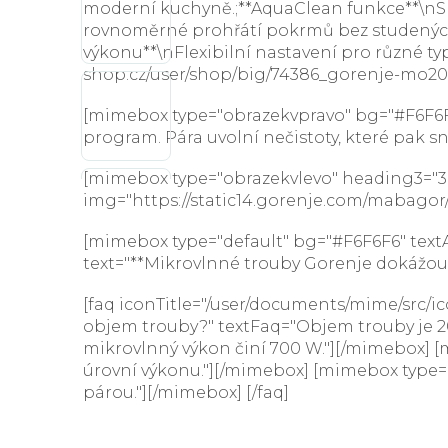
moderní kuchyně.;**AquaClean funkce**\nSna
rovnoměrné prohřátí pokrmů bez studených 
výkonu**\nFlexibilní nastavení pro různé ty
shop.cz/user/shop/big/74386_gorenje-mo20
[mimebox type="obrazekvpravo" bg="#F6F6F6"
program. Pára uvolní nečistoty, které pak s
[mimebox type="obrazekvlevo" heading3="360°
img="https://static14.gorenje.com/mabagor
[mimebox type="default" bg="#F6F6F6" textAl
text="**Mikrovlnné trouby Gorenje dokážou d
[faq iconTitle="/user/documents/mime/src/ic
objem trouby?" textFaq="Objem trouby je 20
mikrovlnný výkon činí 700 W."][/mimebox] [
úrovní výkonu."][/mimebox] [mimebox type="f
párou."][/mimebox] [/faq]