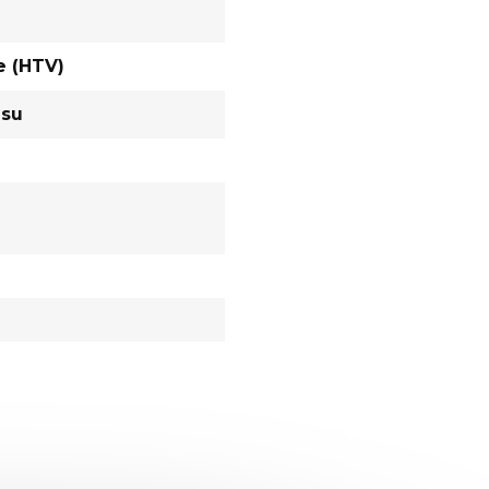
e (HTV)
asu