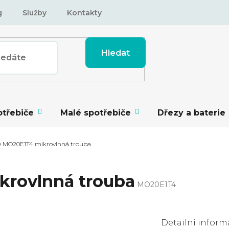
g
Služby
Kontakty
Hledat
otřebiče
Malé spotřebiče
Dřezy a baterie
e MO20E1T4 mikrovlnná trouba
krovlnná trouba
MO20E1T4
Detailní inform