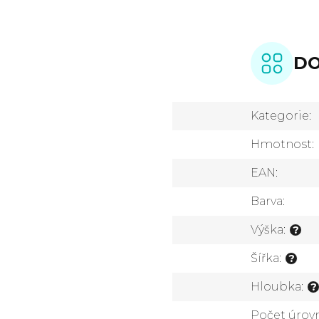
DO
Kategorie
:
Hmotnost
:
EAN
:
Barva
:
Výška
:
?
Šířka
:
?
Hloubka
:
?
Počet úrov