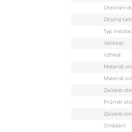
Otevírání dv
Otočný talíř
Typ instala
Velikost
:
Vzhled
:
Materiál vn
Materiál ov
Způsob otev
Průměr oto
Způsob ovl
Ovládání
: