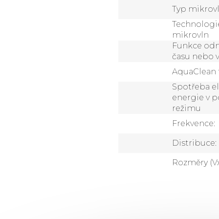
Typ mikrovl
Technologi
mikrovln
Funkce odm
času nebo 
AquaClean 
Spotřeba el
energie v 
režimu
Frekvence
:
Distribuce
:
Rozměry (V