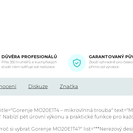
DŮVĚRA PROFESIONÁLŮ
GARANTOVANÝ PŮ
Přes 350 truhlářů a kuchyňských
Zboží výhradně pro českou
studií nám svěřuje své realizace.
přímo od výrobce.
nocení
Diskuze
Značka
title="Gorenje MO20E1T4 – mikrovlnná trouba" text="
Nabízí pět úrovní výkonu a praktické funkce pro kaž
oč si vybrat Gorenje MO20E1T4?" list="**Nerezový de