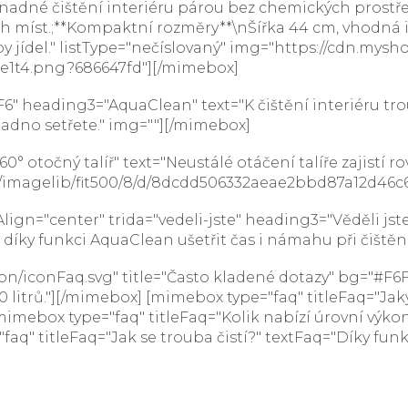
dné čištění interiéru párou bez chemických prostředk
míst.;**Kompaktní rozměry**\nŠířka 44 cm, vhodná i 
py jídel." listType="nečíslovaný" img="https://cdn.my
e1t4.png?686647fd"][/mimebox]
 heading3="AquaClean" text="K čištění interiéru trou
nadno setřete." img=""][/mimebox]
 otočný talíř" text="Neustálé otáčení talíře zajistí r
/imagelib/fit500/8/d/8dcdd506332aeae2bbd87a12d46c6
ign="center" trida="vedeli-jste" heading3="Věděli jste
íky funkci AquaClean ušetřit čas i námahu při čištění
on/iconFaq.svg" title="Často kladené dotazy" bg="#F6F
 litrů."][/mimebox] [mimebox type="faq" titleFaq="Ja
mimebox type="faq" titleFaq="Kolik nabízí úrovní výko
aq" titleFaq="Jak se trouba čistí?" textFaq="Díky funk