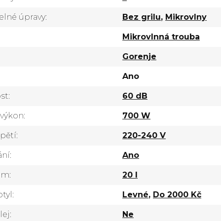
elné úpravy
:
Bez grilu
,
Mikrovlny
Mikrovlnná trouba
Gorenje
Ano
st
:
60 dB
 výkon
:
700 W
pětí
:
220-240 V
ání
:
Ano
jem
:
20 l
tyl
:
Levné
,
Do 2000 Kč
lej
:
Ne