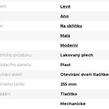
eří
:
Levé
:
Ano
ce
:
Na skříňku
Malá
Moderní
itřního prostoru
:
Lakovaný plech
ládacího panelu
:
Plast
írání dveří
:
Otevírání dveří tlačítk
čného talíře
:
255 mm
ádání
:
Tlačítko
Mechanické