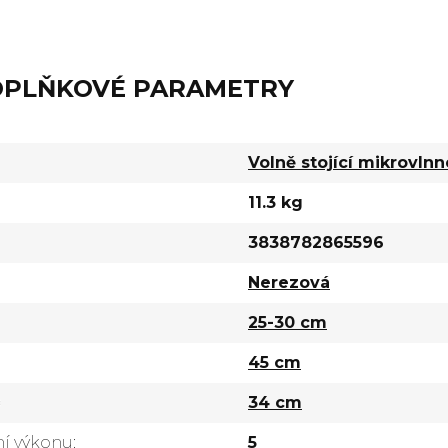
PLŇKOVÉ PARAMETRY
Volně stojící mikrovln
11.3 kg
3838782865596
Nerezová
25-30 cm
45 cm
34 cm
ní výkonu
:
5