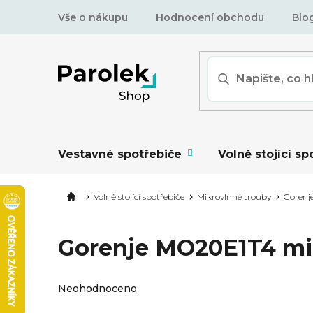
Přejít
Vše o nákupu
Hodnocení obchodu
Blo
na
obsah
Vestavné spotřebiče
Volně stojící sp
Volně stojící spotřebiče
Mikrovlnné trouby
Gorenj
Gorenje MO20E1T4 mi
Průměrné
Neohodnoceno
hodnocení
produktu