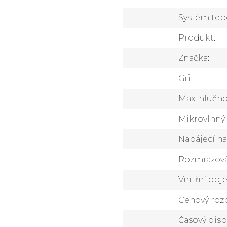
Systém tep
Produkt
:
Značka
:
Gril
:
Max. hlučno
Mikrovlnný
Napájecí na
Rozmrazov
Vnitřní ob
Cenový rozp
Časový disp