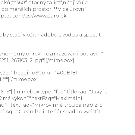
ů.;**360° otočný talíř**\nZajišťuje
do menších prostor.;**Více úrovní
shoptet.com/usr/www.parolek-
by stačí vložit nádobu s vodou a spustit
ovnoměrný ohřev i rozmrazování potravin."
251_263103_2.jpg"][/mimebox]
, že..." heading3Color="#00B1B1"
.**"][/mimebox]
6F6"] [mimebox type="faq" titleFaq="Jaký je
ký má výkon?" textFaq="Maximální
nu?" textFaq="Mikrovlnná trouba nabízí 5
ci AquaClean lze interiér snadno vyčistit