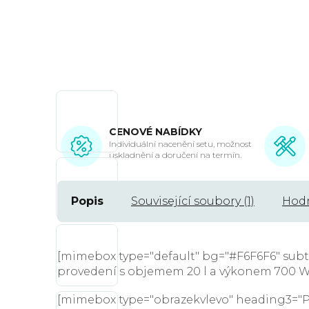
CENOVÉ NABÍDKY
Individuální nacenění setu, možnost
uskladnění a doručení na termín.
Popis
Související soubory (1)
Hod
[mimebox type="default" bg="#F6F6F6" sub
provedení s objemem 20 l a výkonem 700 W. 
[mimebox type="obrazekvlevo" heading3="Pr