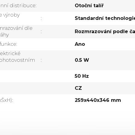
nní distribuce
:
Otoční talíř
e výroby
:
Standardní technologi
razování dle
:
Rozmrazování podle č
váhy
funkce
:
Ano
ektrické
pohotovostním
:
0.5 W
50 Hz
CZ
xŠxH)
:
259x440x346 mm