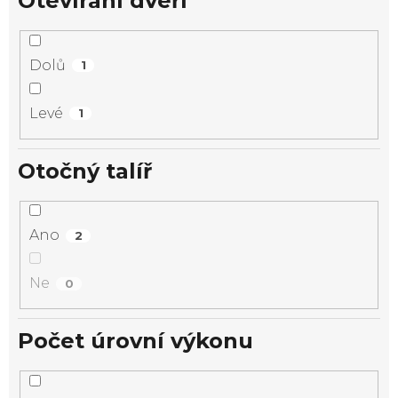
Otevírání dveří
Dolů
1
Levé
1
Otočný talíř
Ano
2
Ne
0
Počet úrovní výkonu