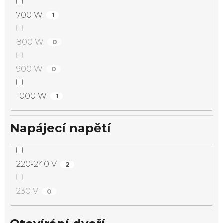
700 W
1
800 W
0
900 W
0
1000 W
1
Napájecí napětí
220-240 V
2
230 V
0