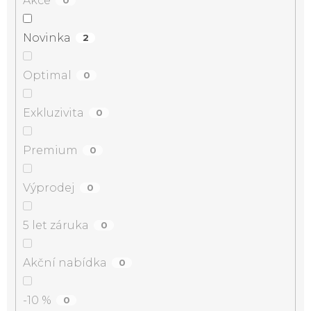
Akce
0
Novinka
2
Optimal
0
Exkluzivita
0
Premium
0
Výprodej
0
5 let záruka
0
Akční nabídka
0
-10 %
0