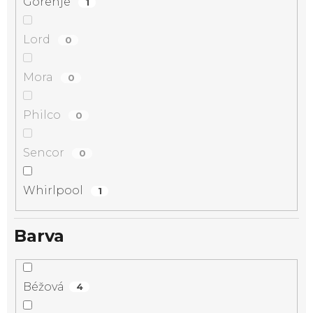
Gorenje
1
Lord
0
Mora
0
Philco
0
Sencor
0
Whirlpool
1
Barva
Béžová
4