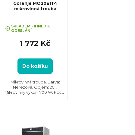
p
Gorenje MO20E1T4
mikrovlnná trouba
r
SKLADEM - IHNED K
o
ODESLÁNÍ
1 772 Kč
d
u
Do košíku
k
Mikrovlnná trouba, Barva:
Nerezová, Objem: 20 l,
t
Mikrovlnný výkon: 700 W, Počet
úrovní výkonu: 5, Systém
tepelné úpravy: Mikrovlny || Bez
ů
grilu, Rozměry (VxŠxH):
259x440x346 mm, Vzhled:
Moderní