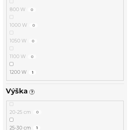
800 W
0
1000 W
0
1050 W
0
1100 W
0
1200 W
1
Výška
?
20-25 cm
0
25-30 cm
1