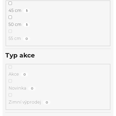
45 cm
1
50 cm
1
55 cm
0
Typ akce
Akce
0
Novinka
0
Zimní výprodej
0