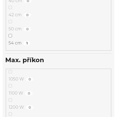
40 cm
0
42 cm
0
50 cm
0
54 cm
1
Max. příkon
1050 W
0
1100 W
0
1200 W
0