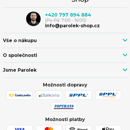
á
v
p
k
+420 797 894 884
(Po-Pá: 7:00 - 16:00)
y
a
info@parolek-shop.cz
v
t
Vše o nákupu
ý
Vše o nákupu
í
O společnosti
p
Doprava, platba a služby
Novinky z blogu
Nákup na splátky
i
Jsme Parolek
Kontakty
Velkoobchod a spolupráce
O nás
s
Ověřeno zákazníky
Individuální cenová nabídka
Možnosti dopravy
Showroom Svitávka
Hodnocení obchodu
Reklamace a vrácení zboží
u
Truhlářství
Affiliate program
Zásilka přišla poškozena
Ochrana osobních údajů
Obchodní podmínky
Možnosti platby
Používání souborů cookies