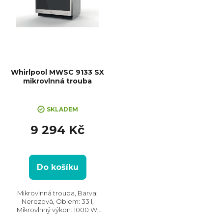
Whirlpool MWSC 9133 SX
mikrovlnná trouba
SKLADEM
9 294 Kč
Do košíku
Mikrovlnná trouba, Barva:
Nerezová, Objem: 33 l,
Mikrovlnný výkon: 1000 W,
Výkon grilu: 1200 W, Systém