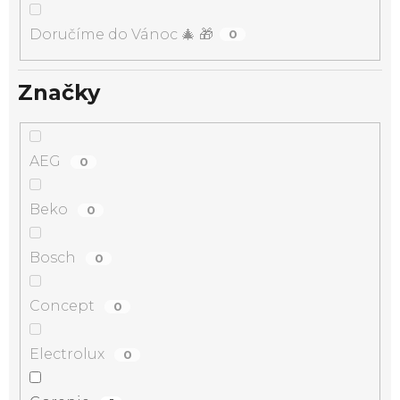
Doručíme do Vánoc 🎄 🎁
0
Značky
AEG
0
Beko
0
Bosch
0
Concept
0
Electrolux
0