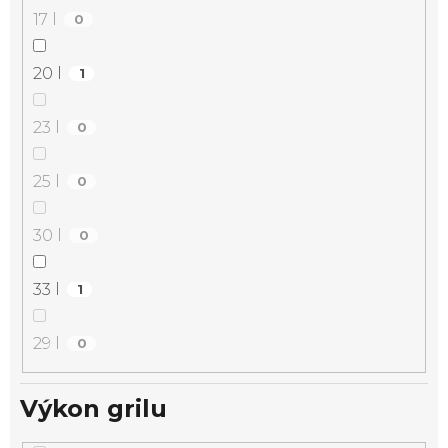
17 l
0
20 l
1
23 l
0
25 l
0
30 l
0
33 l
1
29 l
0
Výkon grilu