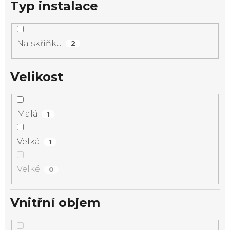
Typ instalace
Na skříňku
2
Velikost
Malá
1
Velká
1
Velké
0
Vnitřní objem