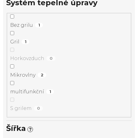
Systém tepelné úpravy
Bez grilu
1
Gril
1
Horkovzduch
0
Mikrovlny
2
multifunkční
1
S grilem
0
Šířka
?