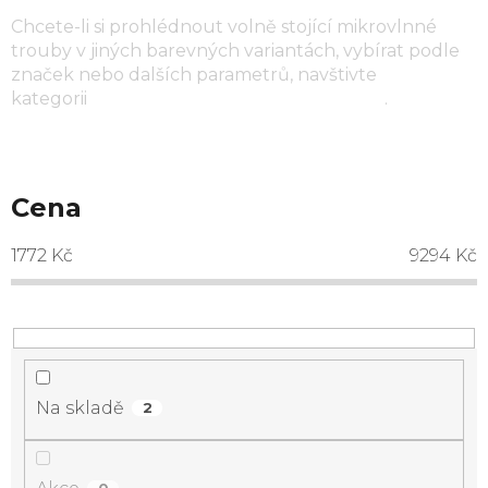
Chcete-li si prohlédnout volně stojící mikrovlnné
trouby v jiných barevných variantách, vybírat podle
značek nebo dalších parametrů, navštivte
kategorii
volně stojící mikrovlnné trouby
.
Cena
1772
Kč
9294
Kč
Na skladě
2