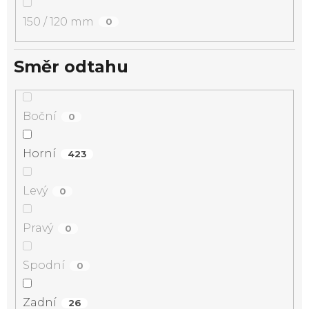
150 / 120 mm
0
Směr odtahu
Boční
0
Horní
423
Levý
0
Pravý
0
Spodní
0
Zadní
26