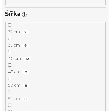
Šířka
?
32 cm
2
35 cm
6
40 cm
12
45 cm
7
50 cm
8
52 cm
0