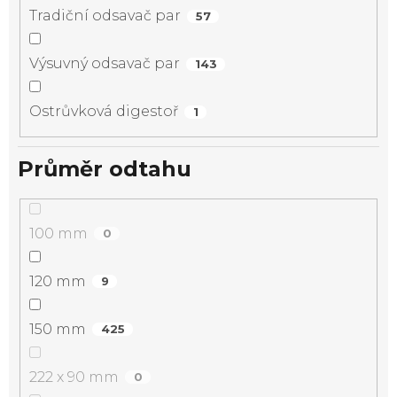
Tradiční odsavač par
57
Výsuvný odsavač par
143
Ostrůvková digestoř
1
Průměr odtahu
100 mm
0
120 mm
9
150 mm
425
222 x 90 mm
0