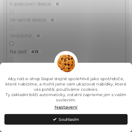
V pracovní desce
0
Ve varné desce
0
Vestavné
0
Na zeď
413
Do stropu
0
Aby náš e-shop šlapal stejně spolehlivě jako spotřebiče,
Nad sporák
0
které nabízíme, a mohli jsme vám ukazovat nabídky, které
vás potěší, používáme cookies.
Ty základní běží automaticky, ostatní zapneme jen s vaším
Do pracovní desky
0
svolením.
Nastavení
Vzhled
Souhlasím