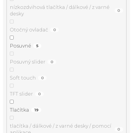
nízkozdvihová tlačítka / dálkové / z varné
0
desky
Otočný ovladač
0
Posuvné
5
Posuvný slider
0
Soft touch
0
TFT slider
0
Tlačítka
19
tlačítka / dálkové / z varné desky / pomocí
0
aplikace