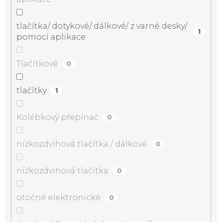
tlačítka/ dotykové/ dálkové/ z varné desky/
1
pomocí aplikace
Tlačítkové
0
tlačítky
1
Kolébkový přepínač
0
nízkozdvihová tlačítka / dálkové
0
nízkozdvihová tlačítka
0
otočné elektronické
0