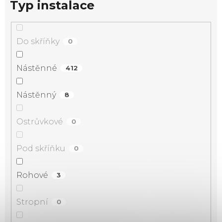
Typ instalace
Do skříňky
0
Nástěnné
412
Nástěnný
8
Ostrůvkové
0
Pod skříňku
0
Rohové
3
Stropní
0