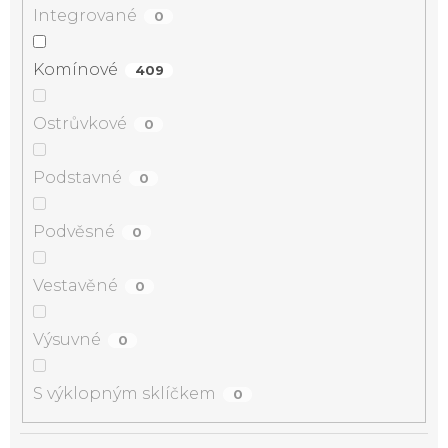
Integrované
0
Komínové
409
Ostrůvkové
0
Podstavné
0
Podvěsné
0
Vestavěné
0
Výsuvné
0
S výklopným sklíčkem
0