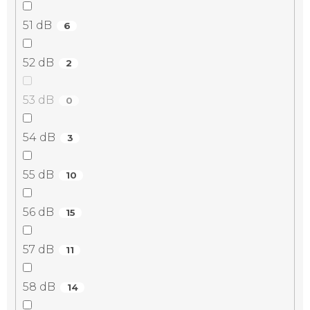
51 dB
6
52 dB
2
53 dB
0
54 dB
3
55 dB
10
56 dB
15
57 dB
11
58 dB
14