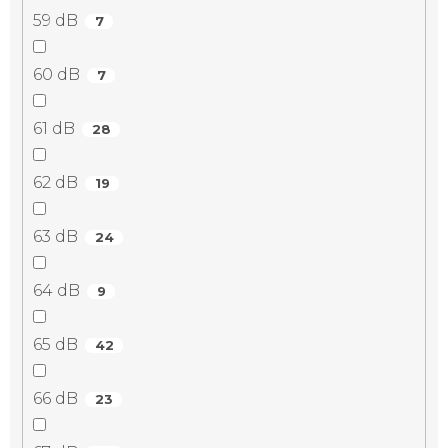
59 dB
7
60 dB
7
61 dB
28
62 dB
19
63 dB
24
64 dB
9
65 dB
42
66 dB
23