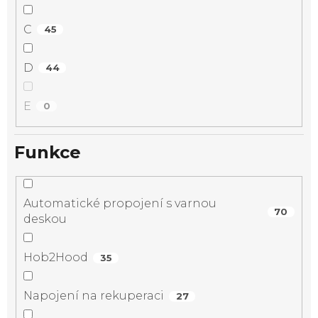
C
45
D
44
E
0
Funkce
Automatické propojení s varnou
70
deskou
Hob2Hood
35
Napojení na rekuperaci
27