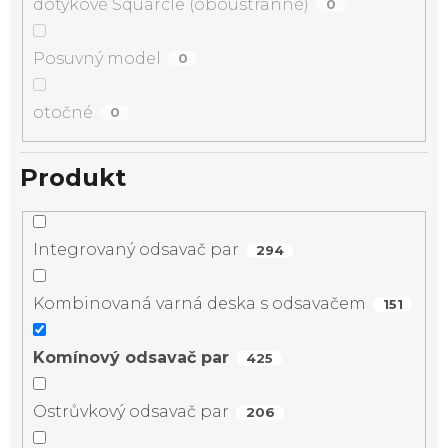
dotykové Squarcle (oboustranné)
0
Posuvný model
0
otočné
0
Produkt
Integrovaný odsavač par
294
Kombinovaná varná deska s odsavačem
151
Komínový odsavač par
425
Ostrůvkový odsavač par
206