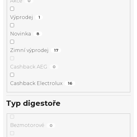
Akce
0
Výprodej
1
Novinka
8
Zimní výprodej
17
Cashback AEG
0
Cashback Electrolux
16
Typ digestoře
Bezmotorové
0