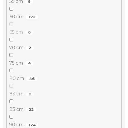
55 cm
9
60 cm
172
65 cm
0
70 cm
2
75 cm
4
80 cm
46
83 cm
0
85 cm
22
90 cm
124