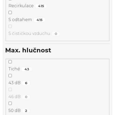
Recirkulace
415
S odtahem
415
S čističkou vzduchu
0
Max. hlučnost
Tiché
43
43 dB
6
46 dB
0
50 dB
2