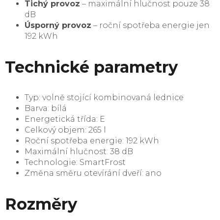
Tichý provoz
– maximální hlučnost pouze 38
dB
Úsporný provoz
– roční spotřeba energie jen
192 kWh
Technické parametry
Typ: volně stojící kombinovaná lednice
Barva: bílá
Energetická třída: E
Celkový objem: 265 l
Roční spotřeba energie: 192 kWh
Maximální hlučnost: 38 dB
Technologie: SmartFrost
Změna směru otevírání dveří: ano
Rozměry