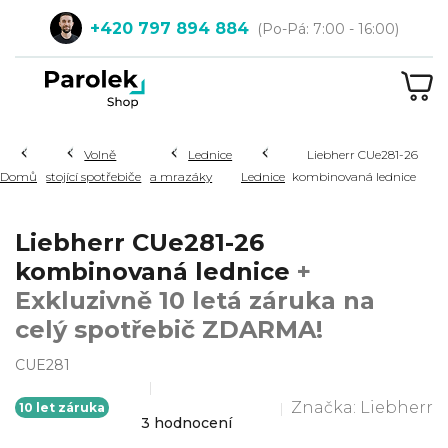
Přejít
+420 797 894 884
na
obsah
NÁ
KOŠ
Hledat
Volně
Lednice
Liebherr CUe281-26
Domů
stojící spotřebiče
a mrazáky
Lednice
kombinovaná lednice
Liebherr CUe281-26
kombinovaná lednice
+
Exkluzivně 10 letá záruka na
celý spotřebič ZDARMA!
CUE281
Značka:
Liebherr
Průměrné
10 let záruka
3 hodnocení
hodnocení