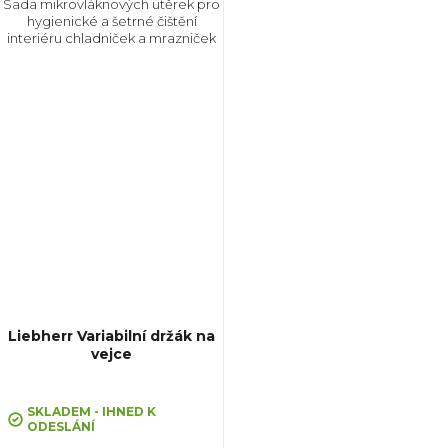
Sada mikrovláknových utěrek pro
hygienické a šetrné čištění
interiéru chladniček a mrazniček
Liebherr Variabilní držák na
vejce
SKLADEM - IHNED K
ODESLÁNÍ