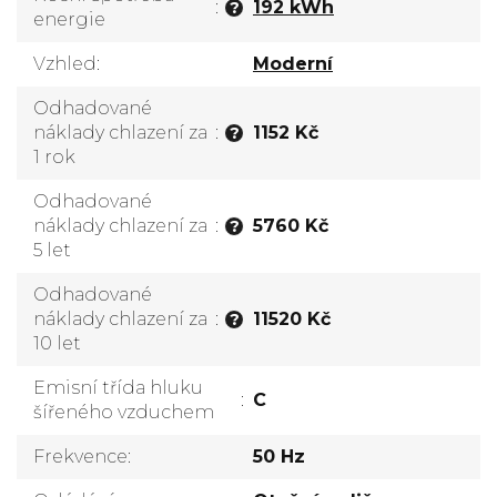
:
192 kWh
?
energie
Vzhled
:
Moderní
Odhadované
náklady chlazení za
:
1152 Kč
?
1 rok
Odhadované
náklady chlazení za
:
5760 Kč
?
5 let
Odhadované
náklady chlazení za
:
11520 Kč
?
10 let
Emisní třída hluku
:
C
šířeného vzduchem
Frekvence
:
50 Hz