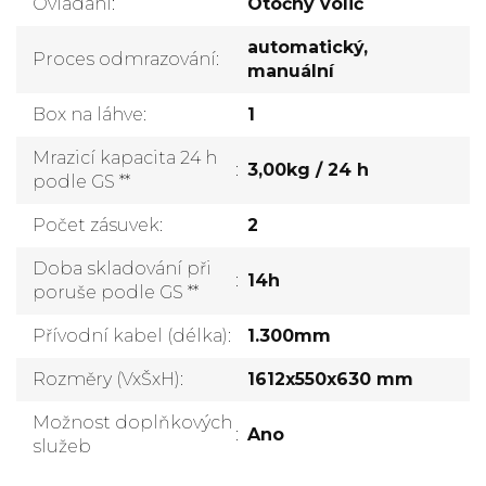
Ovládání
:
Otočný volič
automatický,
Proces odmrazování
:
manuální
Box na láhve
:
1
Mrazicí kapacita 24 h
:
3,00kg / 24 h
podle GS **
Počet zásuvek
:
2
Doba skladování při
:
14h
poruše podle GS **
Přívodní kabel (délka)
:
1.300mm
Rozměry (VxŠxH)
:
1612x550x630 mm
Možnost doplňkových
:
Ano
služeb