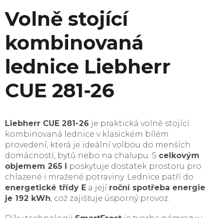
Volně stojící
kombinovaná
lednice Liebherr
CUE 281-26
Liebherr CUE 281-26
je praktická volně stojící
kombinovaná lednice v klasickém bílém
provedení, která je ideální volbou do menších
domácností, bytů nebo na chalupu. S
celkovým
objemem 265 l
poskytuje dostatek prostoru pro
chlazené i mražené potraviny. Lednice patří do
energetické třídy E
a její
roční spotřeba energie
je 192 kWh
, což zajišťuje úsporný provoz.