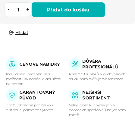
Přidat do košíku
Hlídat
DŮVĚRA
CENOVÉ NABÍDKY
PROFESIONÁLŮ
Individuální nacenění setu,
Přes 350 truhlářů a kuchyňských
možnost uskladnění a doručení
studií nám svěřuje své realizace.
na termín.
GARANTOVANÝ
NEJŠIRŠÍ
PŮVOD
SORTIMENT
Zboží výhradně pro českou
Velký výběr kuchyňských a
distribuci přímo od výrobce.
domácích spotřebičů na jednom
místě.