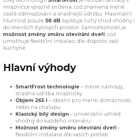
Díky technologii
SmartFrost
je tvorba námrazy v
mrazničce výrazně snížena, což znamená méně
časté odmrazování a snadnější údržbu. Maximální
hlučnost pouze
38 dB
zajišťuje tichý chod vhodný i
do menších bytových prostor. Samozřejmostí je
možnost změny směru otevírání dveří
, což
umožňuje flexibilní instalaci dle dispozic vaší
kuchyně.
Hlavní výhody
SmartFrost technologie
– méně námrazy,
snadná údržba mrazničky
Objem 265 l
– ideální pro menší domácnosti
nebo na chalupu
Klasický bílý design
– univerzální vzhled
vhodný do každého interiéru
Možnost změny směru otevírání dveří
–
flexibilní instalace dle vašich potřeb