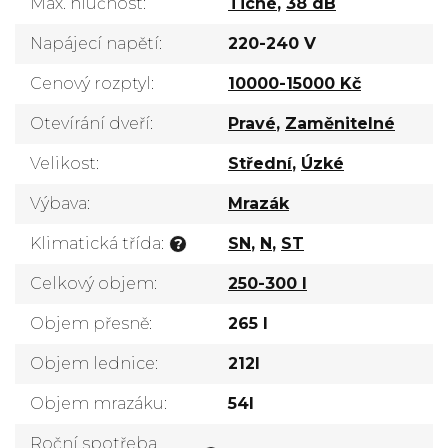
Max. hlučnost
:
Tiché
,
38 dB
Napájecí napětí
:
220-240 V
Cenový rozptyl
:
10000-15000 Kč
Otevírání dveří
:
Pravé
,
Zaměnitelné
Velikost
:
Střední
,
Úzké
Výbava
:
Mrazák
Klimatická třída
:
SN
,
N
,
ST
?
Celkový objem
:
250-300 l
Objem přesně
:
265 l
Objem lednice
:
212l
Objem mrazáku
:
54l
Roční spotřeba