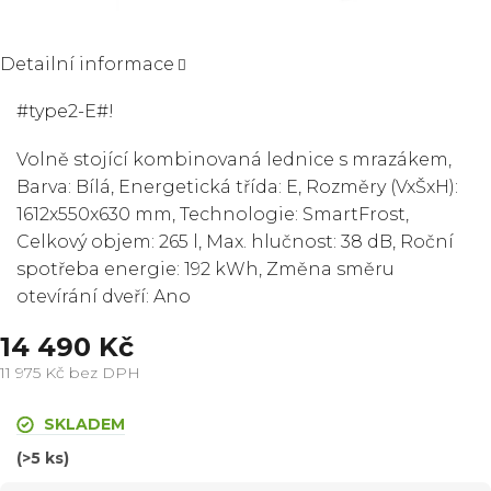
Detailní informace
#type2-E#!
Volně stojící kombinovaná lednice s mrazákem,
Barva: Bílá, Energetická třída: E, Rozměry (VxŠxH):
1612x550x630 mm, Technologie: SmartFrost,
Celkový objem: 265 l, Max. hlučnost: 38 dB, Roční
spotřeba energie: 192 kWh, Změna směru
otevírání dveří: Ano
14 490 Kč
11 975 Kč bez DPH
Měrná
cena:
SKLADEM
(>5 ks)