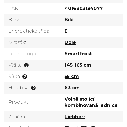
EAN
:
4016803134077
Barva
:
Bílá
Energetická třída
:
E
Mrazák
:
Dole
Technologie
:
SmartFrost
Výška
:
145-165 cm
?
Šířka
:
55 cm
?
Hloubka
:
63 cm
?
Volně stojící
Produkt
:
kombinovaná lednice
Značka
:
Liebherr