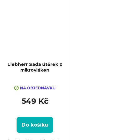
í
Liebherr Sada útěrek z
mikrovláken
NA OBJEDNÁVKU
549 Kč
Do košíku