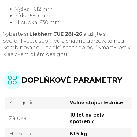
Výška: 1612 mm
Šířka: 550 mm
Hloubka: 630 mm
Vyberte si
Liebherr CUE 281-26
a užijte si
spolehlivou, úspornou a snadno udržovatelnou
kombinovanou lednici s technologií SmartFrost v
klasickém bílém designu.
DOPLŇKOVÉ PARAMETRY
Kategorie
:
Volně stojící lednice
10 let na celý
Záruka
:
spotřebič
Hmotnost
:
61.5 kg