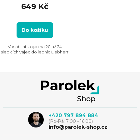
649 Kč
Do košíku
Variabilní stojan na 20 až 24
slepičích vajec do lednic Liebherr
Z
á
p
+420 797 894 884
(Po-Pá: 7:00 - 16:00)
a
info@parolek-shop.cz