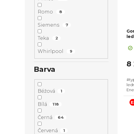
Romo
8
Siemens
7
Go
led
Teka
2
Whirlpool
9
8
Barva
#ty
led
Ene
Béžová
1
180
l, M
E
Bílá
118
ener
Černá
64
Červená
1