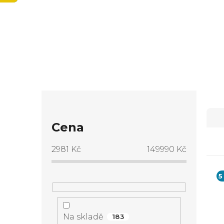
MRAZÁKEM
P
Ř
o
Cena
a
s
2981
Kč
149990
Kč
z
t
5
e
V
r
n
ý
Na skladě
183