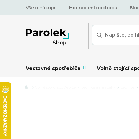
Přejít
Vše o nákupu
Hodnocení obchodu
Blo
na
obsah
Vestavné spotřebiče
Volně stojící sp
Volně stojící spotřebiče
Lednice a mrazáky
Lednice
VOLNĚ STOJÍCÍ LEDN