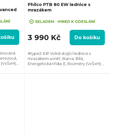
Philco PTB 80 EW lednice s
dvanced
mrazákem
SLÁNÍ
SKLADEM - IHNED K ODESLÁNÍ
3 990 Kč
košíku
Do košíku
binovaná
#type2-E#! Volně stojící lednice s
Nerezová,
mrazákem uvnitř, Barva: Bílá,
 (VxŠxH):
Energetická třída: E, Rozměry (VxŠxH):
ie:
845x475x445 mm, Celkový objem: 80 l,
, Max.
Max. hlučnost: 41 dB, Roční spotřeba
energie: 137 kWh,...