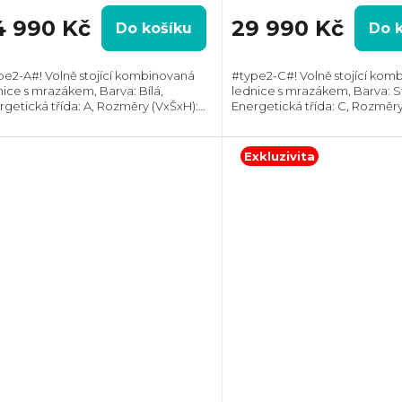
4 990 Kč
29 990 Kč
Do košíku
Do 
pe2-A#! Volně stojící kombinovaná
#type2-C#! Volně stojící kom
nice s mrazákem, Barva: Bílá,
lednice s mrazákem, Barva: St
rgetická třída: A, Rozměry (VxŠxH):
Energetická třída: C, Rozměry
5x597x675 mm, Technologie: NoFrost,
2015x597x675 mm, Technologi
kový objem: 360 l, Max. hlučnost: 34
Celkový objem: 359 l, Max. hlu
Roční...
dB,...
Exkluzivita