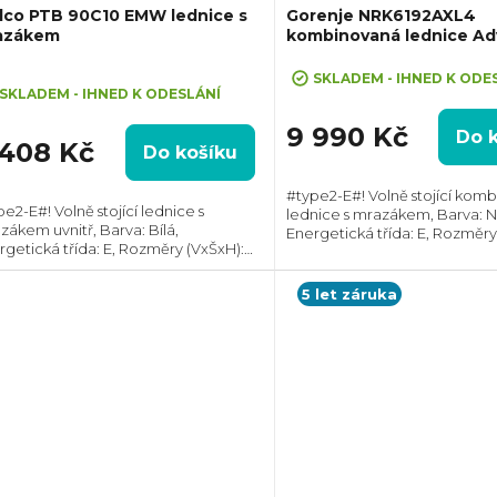
lco PTB 90C10 EMW lednice s
Gorenje NRK6192AXL4
azákem
kombinovaná lednice A
ůměrné
SKLADEM - IHNED K ODE
dnocení
SKLADEM - IHNED K ODESLÁNÍ
oduktu
9 990 Kč
Do 
 408 Kč
Do košíku
#type2-E#! Volně stojící kom
e2-E#! Volně stojící lednice s
lednice s mrazákem, Barva: 
zákem uvnitř, Barva: Bílá,
Energetická třída: E, Rozměry
zdiček.
rgetická třída: E, Rozměry (VxŠxH):
1850x600x592 mm, Technolog
x475x445 mm, Celkový objem: 90 l,
NoFrost, Celkový objem: 300 l
. hlučnost: 39 dB, Roční spotřeba
hlučnost: 38 dB(A),
5 let záruka
gie: 85 kWh,...