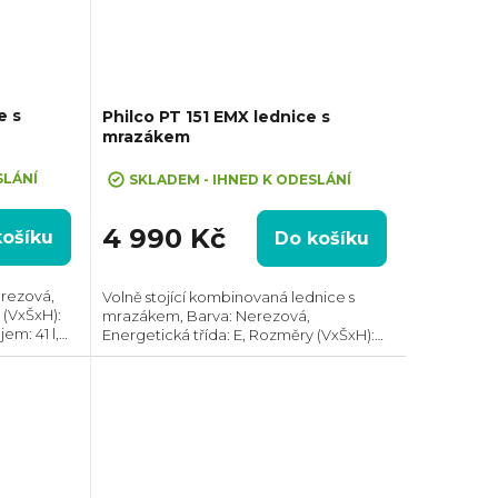
e s
Philco PT 151 EMX lednice s
mrazákem
SLÁNÍ
SKLADEM - IHNED K ODESLÁNÍ
4 990 Kč
košíku
Do košíku
erezová,
Volně stojící kombinovaná lednice s
 (VxŠxH):
mrazákem, Barva: Nerezová,
m: 41 l,
Energetická třída: E, Rozměry (VxŠxH):
potřeba
1220x500x570 mm, Celkový objem: 151 l,
u otevírání
Max. hlučnost: 40 dB, Roční spotřeba
energie: 177 kWh,...