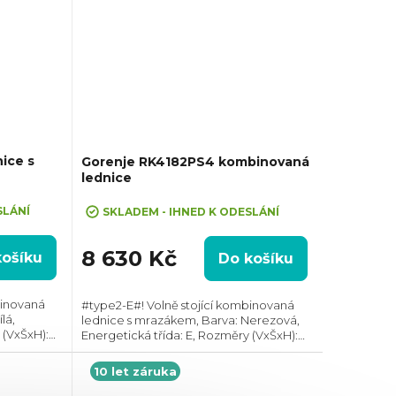
ice s
Gorenje RK4182PS4 kombinovaná
lednice
SLÁNÍ
SKLADEM - IHNED K ODESLÁNÍ
8 630 Kč
košíku
Do košíku
binovaná
#type2-E#! Volně stojící kombinovaná
lá,
lednice s mrazákem, Barva: Nerezová,
 (VxŠxH):
Energetická třída: E, Rozměry (VxŠxH):
jem: 206 l,
1800x550x557 mm, Celkový objem: 269 l,
potřeba
Max. hlučnost: 39 dB,
10 let záruka