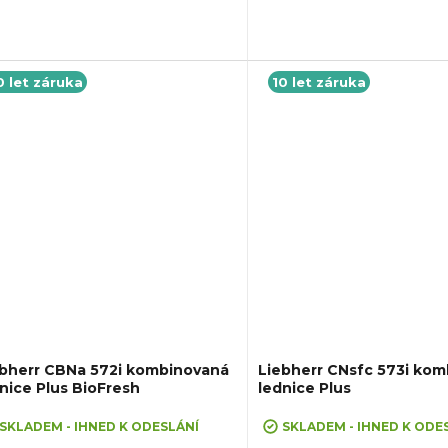
nost: 39 dB,...
energie:...
0 let záruka
10 let záruka
ebherr CBNa 572i kombinovaná
Liebherr CNsfc 573i ko
nice Plus BioFresh
lednice Plus
kluzivně 10 letá záruka na celý spotřebič
+ Exkluzivně 10 letá záruka na ce
RMA!
ZDARMA!
SKLADEM - IHNED K ODESLÁNÍ
SKLADEM - IHNED K ODE