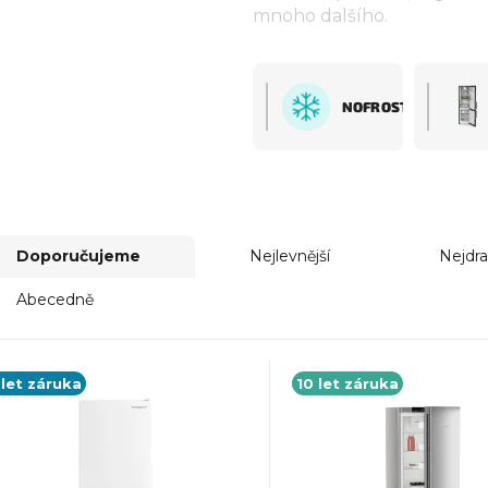
mnoho dalšího.
NOFROST
Doporučujeme
Nejlevnější
Nejdra
Abecedně
 let záruka
10 let záruka