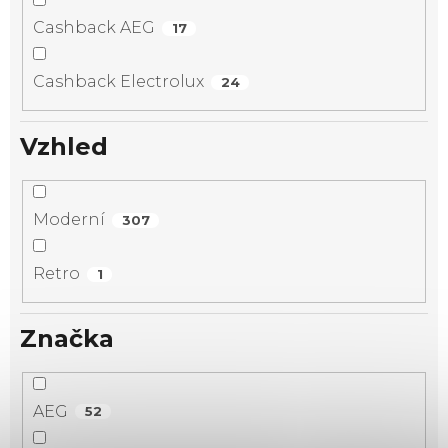
Cashback AEG
17
Cashback Electrolux
24
Vzhled
Moderní
307
Retro
1
Značka
AEG
52