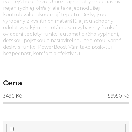
rychlejšího ohřevu. Umožňuje to, aby se potraviny
nejen rychleji ohřály, ale také jednodušeji
kontrolovalo, jakou mají teplotu. Desky jsou
vyrobeny z kvalitních materiálů a jsou schopny
odolat vysokým teplotám. Jsou vybaveny funkcí
ovládání teploty, funkcí automatického vypínání,
dětskou pojistkou a nastavitelnou teplotou. Varné
desky s funkcí PowerBoost Vám také poskytují
bezpečnost, komfort a efektivitu.
Cena
3490
Kč
99990
Kč