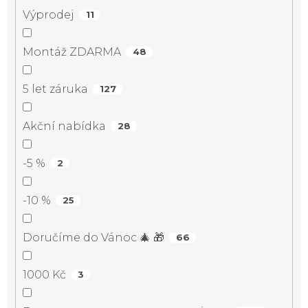
Výprodej
11
Montáž ZDARMA
48
5 let záruka
127
Akční nabídka
28
-5 %
2
-10 %
25
Doručíme do Vánoc 🎄 🎁
66
1000 Kč
3