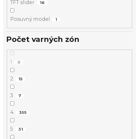
TFT slider
16
Posuvný model
1
Počet varných zón
1
0
2
15
3
7
4
355
5
31