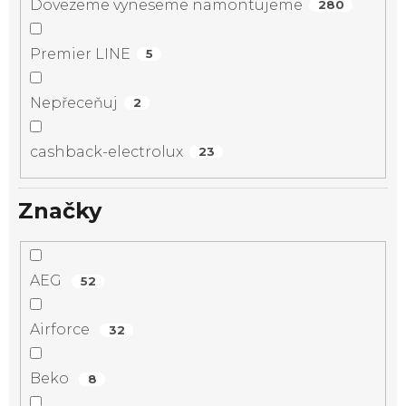
Dovezeme vyneseme namontujeme
280
Premier LINE
5
Nepřeceňuj
2
cashback-electrolux
23
Značky
AEG
52
Airforce
32
Beko
8