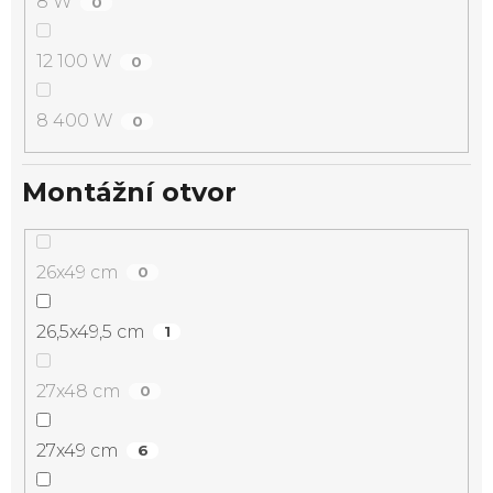
8 W
0
12 100 W
0
8 400 W
0
Montážní otvor
26x49 cm
0
26,5x49,5 cm
1
27x48 cm
0
27x49 cm
6