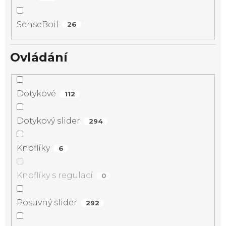
SenseBoil
26
Ovládání
Dotykové
112
Dotykový slider
294
Knoflíky
6
Knoflíky s regulací
0
Posuvný slider
292