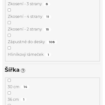
Zkosení - 3 strany
8
Zkosení - 4 strany
11
Zkosení - 2 strany
15
Zápustné do desky
108
Hliníkový rámeček
1
Šířka
?
30 cm
14
36 cm
1