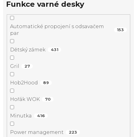
Funkce varné desky
Automatické propojení s odsavačem
153
par
Dětský zámek
431
Gril
27
Hob2Hood
89
Hořák WOK
70
Minutka
416
Power management
223