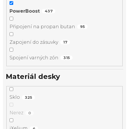
PowerBoost
437
Připojení na propan butan
95
Zapojení do zásuvky
17
Spojení varných zón
315
Materiál desky
Sklo
325
Nerez
0
iXelium
4