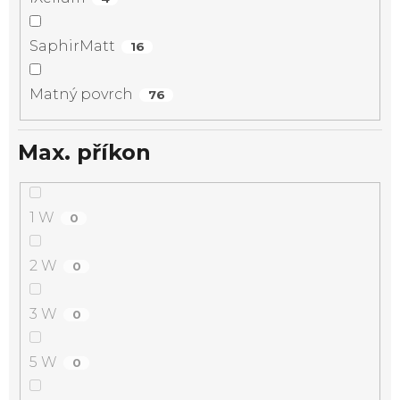
SaphirMatt
16
Matný povrch
76
Max. příkon
1 W
0
2 W
0
3 W
0
5 W
0