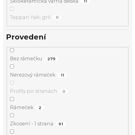
Sklokeramická varná deska
11
Teppan Yaki gril
0
Provedení
Bez rámečku
279
Nerezový rámeček
11
Profily po stranách
0
Rámeček
2
Zkosení - 1 strana
91