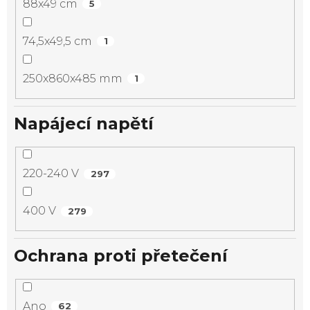
88x49 cm
5
74,5x49,5 cm
1
250x860x485 mm
1
Napájecí napětí
220-240 V
297
400 V
279
Ochrana proti přetečení
Ano
62