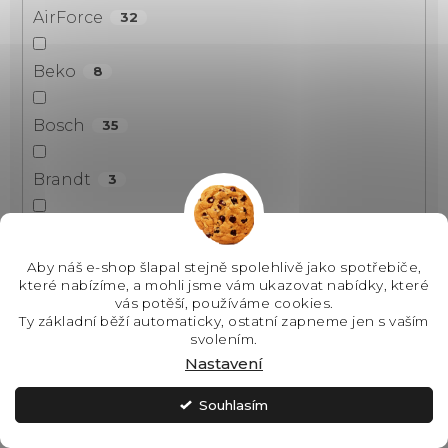
AirForce
32
Beko
8
Bosch
35
Brandt
3
Candy
6
Aby náš e-shop šlapal stejně spolehlivě jako spotřebiče,
které nabízíme, a mohli jsme vám ukazovat nabídky, které
Ciarko Design
3
vás potěší, používáme cookies.
Ty základní běží automaticky, ostatní zapneme jen s vaším
svolením.
Concept
6
Nastavení
Electrolux
44
Souhlasím