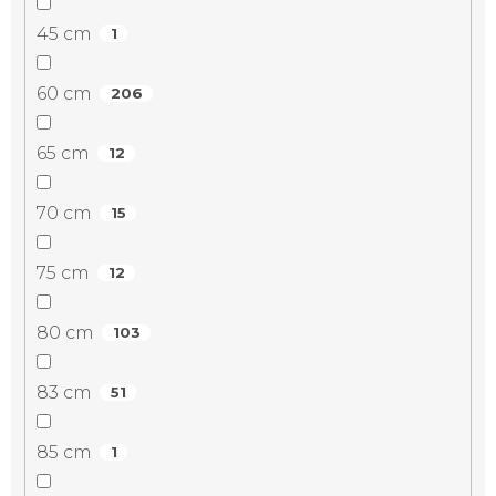
45 cm
1
60 cm
206
65 cm
12
70 cm
15
75 cm
12
80 cm
103
83 cm
51
85 cm
1