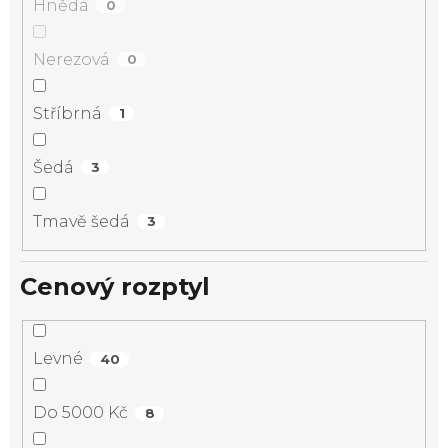
Hnědá
0
Nerezová
0
Stříbrná
1
Šedá
3
Tmavě šedá
3
Cenový rozptyl
Levné
40
Do 5000 Kč
8