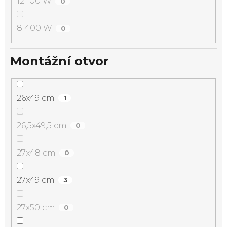
12 100 W
0
8 400 W
0
Montážní otvor
26x49 cm
1
26,5x49,5 cm
0
27x48 cm
0
27x49 cm
3
27x50 cm
0