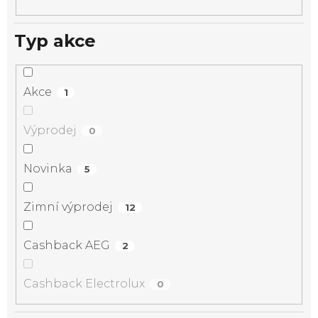
Typ akce
Akce
1
Výprodej
0
Novinka
5
Zimní výprodej
12
Cashback AEG
2
Cashback Electrolux
0