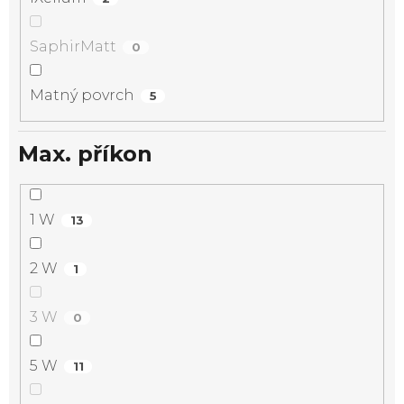
SaphirMatt
0
Matný povrch
5
Max. příkon
1 W
13
2 W
1
3 W
0
5 W
11