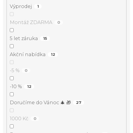
Výprodej
1
Montáž ZDARMA
0
5 let záruka
15
Akční nabídka
12
-5 %
0
-10 %
12
Doručíme do Vánoc 🎄 🎁
27
1000 Kč
0