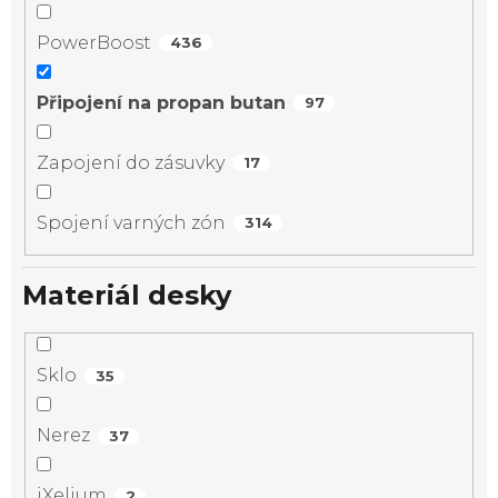
PowerBoost
436
Připojení na propan butan
97
Zapojení do zásuvky
17
Spojení varných zón
314
Materiál desky
Sklo
35
Nerez
37
iXelium
2