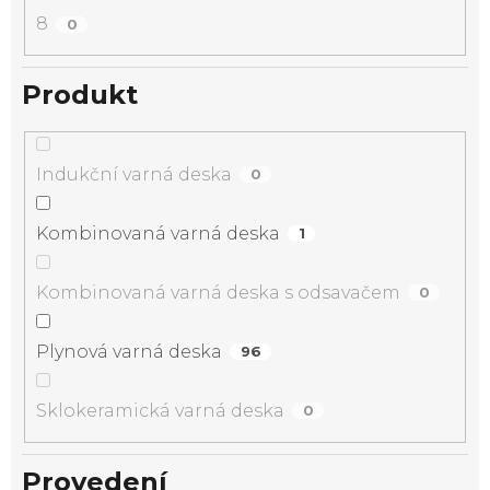
8
0
Produkt
Indukční varná deska
0
Kombinovaná varná deska
1
Kombinovaná varná deska s odsavačem
0
Plynová varná deska
96
Sklokeramická varná deska
0
Provedení