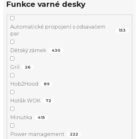
Funkce varné desky
Automatické propojení s odsavačem
153
par
Dětský zámek
430
Gril
26
Hob2Hood
89
Hořák WOK
72
Minutka
415
Power management
222