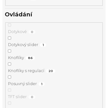
Ovládání
Dotykové
0
Dotykový slider
1
Knoflíky
86
Knoflíky s regulací
20
Posuvný slider
1
TFT slider
0