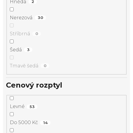
Hnědá
2
Nerezová
30
Stříbrná
0
Šedá
3
Tmavě šedá
0
Cenový rozptyl
Levné
53
Do 5000 Kč
14