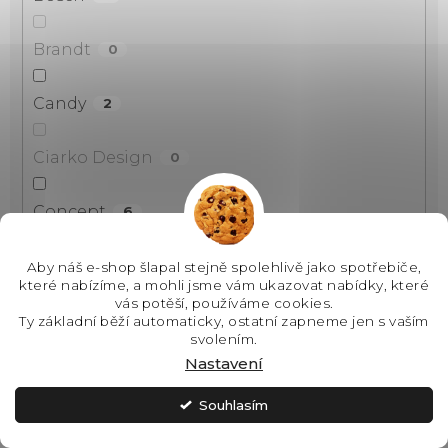
Brandt
0
Candy
2
Ciarko Design
0
Concept
6
Electrolux
15
Aby náš e-shop šlapal stejně spolehlivě jako spotřebiče,
které nabízíme, a mohli jsme vám ukazovat nabídky, které
vás potěší, používáme cookies.
Elica
0
Ty základní běží automaticky, ostatní zapneme jen s vaším
svolením.
Nastavení
Faber
0
Souhlasím
Franke
0