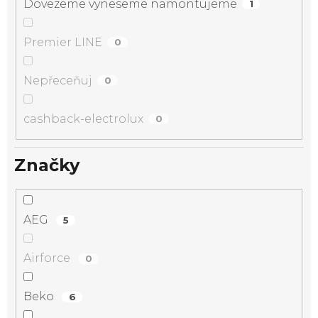
Dovezeme vyneseme namontujeme
1
Premier LINE
0
Nepřeceňuj
0
cashback-electrolux
0
Značky
AEG
5
Airforce
0
Beko
6