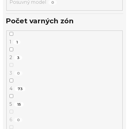
Posuvný model
0
Počet varných zón
1
1
2
3
3
0
4
73
5
15
6
0