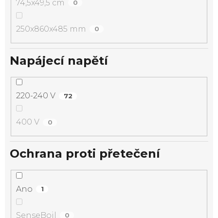
74,5x49,5 cm
0
250x860x485 mm
0
Napájecí napětí
220-240 V
72
400 V
0
Ochrana proti přetečení
Ano
1
SenseBoil
0