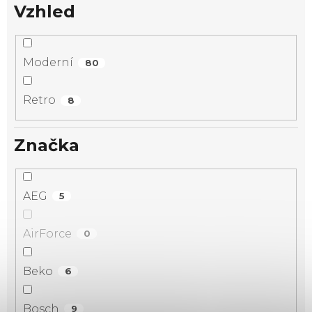
Vzhled
Moderní
80
Retro
8
Značka
AEG
5
AirForce
0
Beko
6
Bosch
9