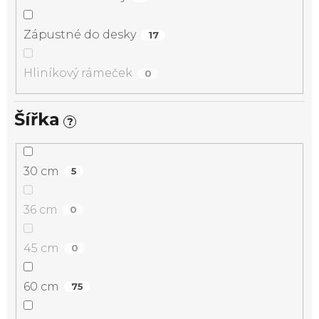
Zápustné do desky
17
Hliníkový rámeček
0
Šířka
?
30 cm
5
36 cm
0
45 cm
0
60 cm
75