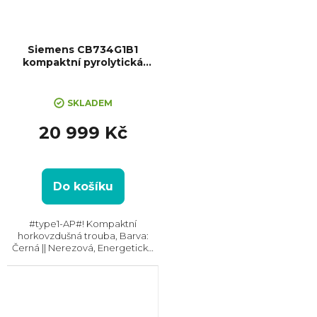
Siemens CB734G1B1
kompaktní pyrolytická
trouba iQ700
SKLADEM
20 999 Kč
Do košíku
#type1-AP#! Kompaktní
horkovzdušná trouba, Barva:
Černá || Nerezová, Energetická
třída: A+, Čištění: Hydrolytické ||
Katalytické, Vnitřní objem: 47 l,
Max. příkon: 2900 W, Gril ,
Rozměry...