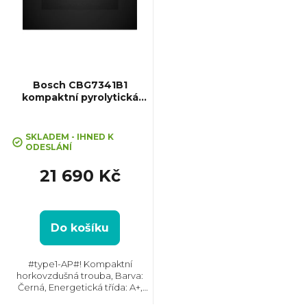
i
s
p
Bosch CBG7341B1
kompaktní pyrolytická
trouba Serie 8
r
SKLADEM - IHNED K
o
ODESLÁNÍ
21 690 Kč
d
u
Do košíku
k
#type1-AP#! Kompaktní
horkovzdušná trouba, Barva:
t
Černá, Energetická třída: A+,
Čištění: Hydrolytické ||