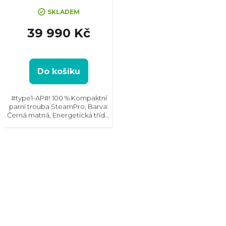
SKLADEM
39 990 Kč
Do košíku
#type1-AP#! 100 % Kompaktní
parní trouba SteamPro, Barva:
Černá matná, Energetická třída:
A+, Čištění: Parní, Vnitřní objem:
45 l, Max. příkon: 3000 W, Gril ,
Rozměry (VxŠxH): 455x595x567
mm,...