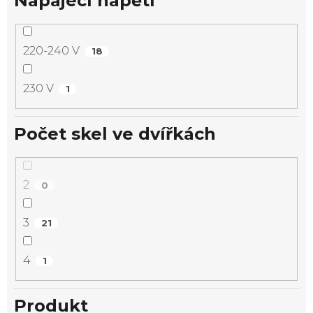
Napájecí napětí
220-240 V
18
230 V
1
Počet skel ve dvířkách
2
0
3
21
4
1
Produkt