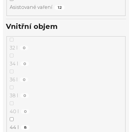
Asistované vaření
12
Vnitřní objem
32 l
0
34 l
0
36 l
0
38 l
0
40 l
0
44 l
8