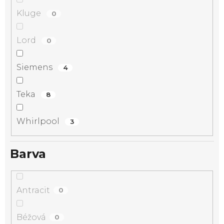
Kluge
0
Lord
0
Siemens
4
Teka
8
Whirlpool
3
Barva
Antracit
0
Béžová
0