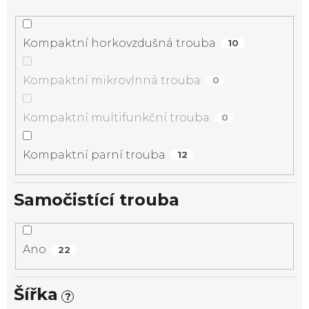
Kompaktní horkovzdušná trouba
10
Kompaktní mikrovlnná trouba
0
Kompaktní multifunkční trouba
0
Kompaktní parní trouba
12
Samočistící trouba
Ano
22
Šířka
?