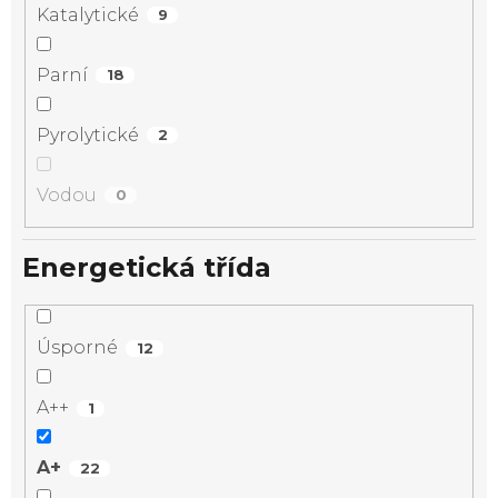
Katalytické
9
Parní
18
Pyrolytické
2
Vodou
0
Energetická třída
Úsporné
12
A++
1
A+
22