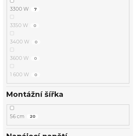
3300 W
7
3350 W
0
3400 W
0
3600 W
0
1 600 W
0
Montážní šířka
56 cm
20