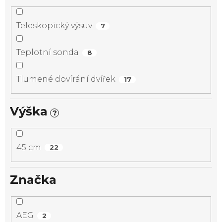
Teleskopický výsuv
7
Teplotní sonda
8
Tlumené dovírání dvířek
17
Výška
?
45 cm
22
Značka
AEG
2