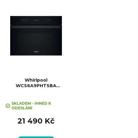
Katalytické, Vnitřní objem: 47 l,
ů
Max. příkon: 2900 W, Gril ,
Rozměry (VxŠxH):455x594x548...
Whirlpool
WCS6A9PHTSBA
kompaktní parní trouba
SKLADEM - IHNED K
ODESLÁNÍ
21 490 Kč