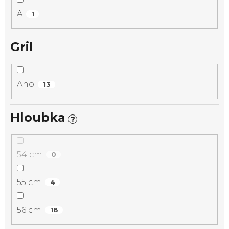
A
1
Gril
Ano
13
Hloubka
?
54 cm
0
55 cm
4
56 cm
18