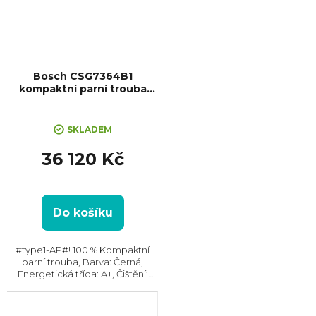
Bosch CSG7364B1
kompaktní parní trouba
Serie 8
SKLADEM
36 120 Kč
Do košíku
#type1-AP#! 100 % Kompaktní
parní trouba, Barva: Černá,
Energetická třída: A+, Čištění:
Hydrolytické || Katalytické,
Vnitřní objem: 47 l, Max. příkon:
3300 W, Gril , Rozměry