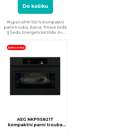
Do košíku
#type1-AP#! 100 % Kompaktní
parní trouba, Barva: Tmavě šedá
|| Šedá, Energetická třída: A+,
Čištění: Parní, Vnitřní objem: 48 l,
Max. příkon: 3100 W, Rozměry
(VxŠxH): 455x559x543 mm,
Exkluzivita
Výbava:...
AEG NKP9S821T
kompaktní parní trouba
+ Kurz vaření v hodnotě 3000,-
SteamPro
ZDARMA