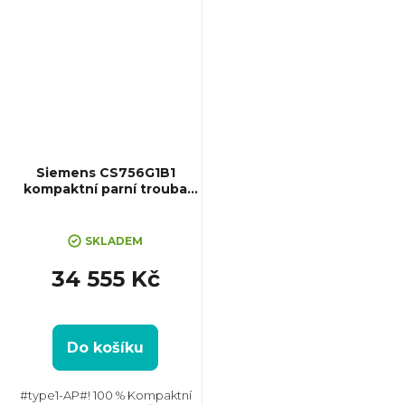
Siemens CS756G1B1
kompaktní parní trouba
iQ700
SKLADEM
34 555 Kč
Do košíku
#type1-AP#! 100 % Kompaktní