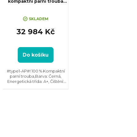
kompaktní parní trouba
Serie 8
SKLADEM
32 984 Kč
Do košíku
#type1-AP#! 100 % Kompaktní
parní trouba,Barva: Černá,
Energetická třída: A+, Čištění:
Hydrolytické || Katalytické,
Vnitřní objem: 47 l, Max. příkon:
3300 W, Gril , Rozměry
(VxŠxH):455x594x548 mm,...