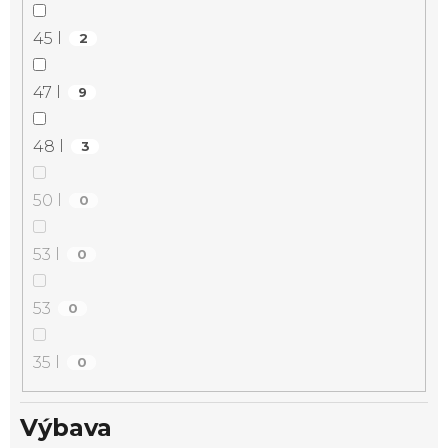
45 l
2
47 l
9
48 l
3
50 l
0
53 l
0
53
0
35 l
0
Výbava