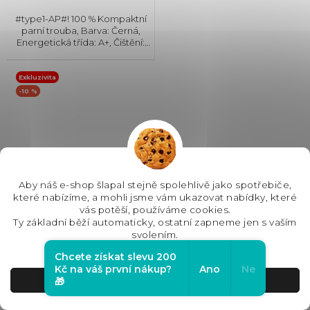
#type1-AP#! 100 % Kompaktní
parní trouba, Barva: Černá,
Energetická třída: A+, Čištění:
Hydrolytické || Katalytické,
Vnitřní objem: 47 l, Max. příkon:
3300 W, Gril , Rozměry
Exkluzivita
(VxŠxH):455x594x548 mm,...
-10 %
Aby náš e-shop šlapal stejně spolehlivě jako spotřebiče,
které nabízíme, a mohli jsme vám ukazovat nabídky, které
vás potěší, používáme cookies.
Ty základní běží automaticky, ostatní zapneme jen s vaším
svolením.
Siemens CS736G1B1
Nastavení
kompaktní parní trouba
Chcete získat slevu 200
+ Sleva 10% při zadání kódu
iQ700
Kč na váš první nákup?
Ano
Ne
"SLEVA10"
Souhlasím
🎁
SKLADEM