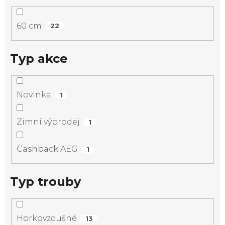
60 cm
22
Typ akce
Novinka
1
Zimní výprodej
1
Cashback AEG
1
Typ trouby
Horkovzdušné
13