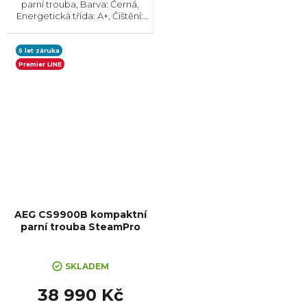
parní trouba, Barva: Černá,
Energetická třída: A+, Čištění:
Hydrolytické || Katalytické,
Vnitřní objem: 47 l, Max. příkon:
3300 W, Rozměry
5 let záruka
(VxŠxH):455x594x548 mm,...
Premier LINE
AEG CS9900B kompaktní
parní trouba SteamPro
+ Kurz vaření v hodnotě 3000,-
ZDARMA
SKLADEM
38 990 Kč