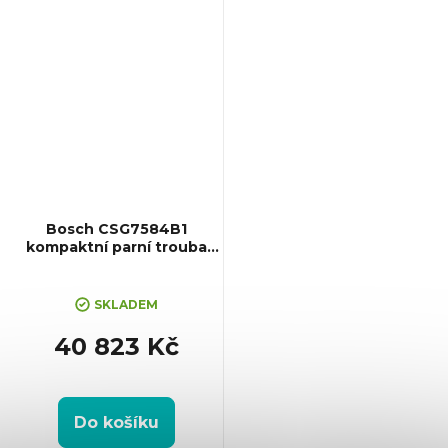
(VxŠxH):455x594x548 mm,...
Bosch CSG7584B1
kompaktní parní trouba
Serie 8
SKLADEM
40 823 Kč
Do košíku