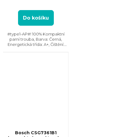
Do košíku
#type1-AP#! 100% Kompaktní
parní trouba, Barva: Černá,
Energetická třída: A+, Čištění:
Parní, Vnitřní objem: 45 l, Max.
příkon: 3000 W, Gril, Rozměry
(VxŠxH): 595x595x567
mm, Výbava: Teplotní...
Bosch CSG7361B1