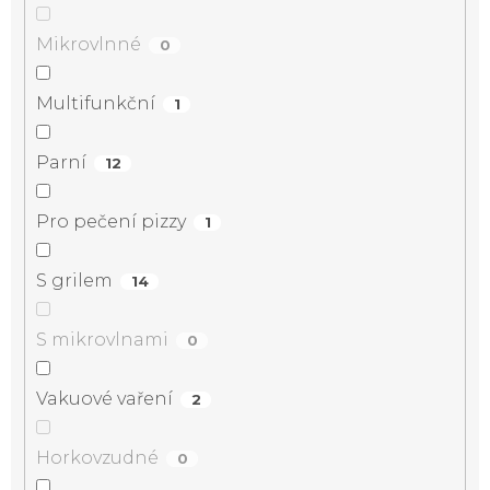
Mikrovlnné
0
Multifunkční
1
Parní
12
Pro pečení pizzy
1
S grilem
14
S mikrovlnami
0
Vakuové vaření
2
Horkovzudné
0