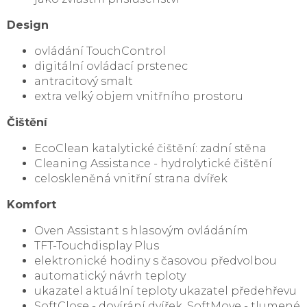
Design
ovládání TouchControl
digitální ovládací prstenec
antracitový smalt
extra velký objem vnitřního prostoru
Čištění
EcoClean katalytické čištění: zadní stěna
Cleaning Assistance - hydrolytické čištění
celoskleněná vnitřní strana dvířek
Komfort
Oven Assistant s hlasovým ovládáním
TFT-Touchdisplay Plus
elektronické hodiny s časovou předvolbou
automatický návrh teploty
ukazatel aktuální teploty ukazatel předehřevu
SoftClose - dovírání dvířek, SoftMove - tlumené