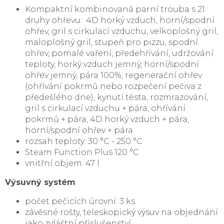
Kompaktní kombinovaná parní trouba s 21
druhy ohřevu: 4D horký vzduch, horní/spodní
ohřev, gril s cirkulací vzduchu, velkoplošný gril,
maloplošný gril, stupeň pro pizzu, spodní
ohřev, pomalé vaření, předehřívání, udržování
teploty, horký vzduch jemný, horní/spodní
ohřev jemný, pára 100%, regenerační ohřev
(ohřívání pokrmů nebo rozpečení pečiva z
předešlého dne), kynutí těsta, rozmrazování,
gril s cirkulací vzduchu + pára, ohřívání
pokrmů + pára, 4D horký vzduch + pára,
horní/spodní ohřev + pára
rozsah teploty: 30 °C - 250 °C
Steam Function Plus 120 °C
vnitřní objem: 47 l
Výsuvný systém
počet pečicích úrovní: 3 ks
závěsné rošty, teleskopický výsuv na objednání
jako zvláštní příslušenství