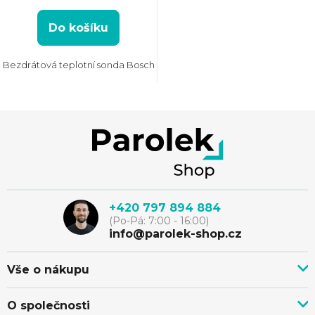
Do košíku
Bezdrátová teplotní sonda Bosch
Z
á
p
+420 797 894 884
(Po-Pá: 7:00 - 16:00)
a
info@parolek-shop.cz
t
Vše o nákupu
Vše o nákupu
í
O společnosti
Doprava, platba a služby