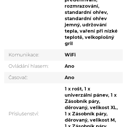
rozmrazování,
standardní ohřev,
standardní ohřev
jemný, udržování
tepla, vaření při nízké
teplotě, velkoplošný
gril
Komunikace
:
WiFi
Ovládání hlasem
:
Ano
Časovač
:
Ano
1 x rošt, 1 x
univerzální pánev, 1 x
Zásobník páry,
děrovaný, velikost XL,
Příslušenství
:
1 x Zásobník páry,
děrovaný, velikost M,
1 x Zásobník páry,