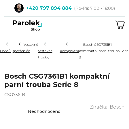
Přejít
+420 797 894 884
na
obsah
NÁ
KOŠ
Hledat
Vestavné
Bosch CSG7361B1
Domů
spotřebiče
Vestavné
Kompaktní
kompaktní parní trouba Serie
trouby
8
Bosch CSG7361B1 kompaktní
parní trouba Serie 8
CSG7361B1
Značka:
Bosch
Průměrné
Neohodnoceno
hodnocení
produktu
je