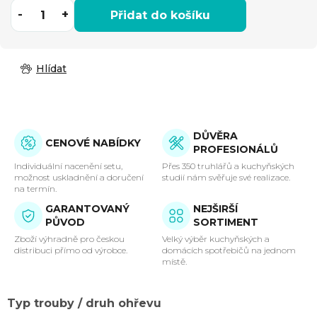
Přidat do košíku
Hlídat
DŮVĚRA
CENOVÉ NABÍDKY
PROFESIONÁLŮ
Individuální nacenění setu,
Přes 350 truhlářů a kuchyňských
možnost uskladnění a doručení
studií nám svěřuje své realizace.
na termín.
GARANTOVANÝ
NEJŠIRŠÍ
PŮVOD
SORTIMENT
Zboží výhradně pro českou
Velký výběr kuchyňských a
distribuci přímo od výrobce.
domácích spotřebičů na jednom
místě.
Typ trouby / druh ohřevu