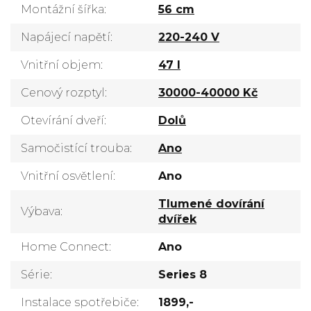
Montážní šířka
:
56 cm
Napájecí napětí
:
220-240 V
Vnitřní objem
:
47 l
Cenový rozptyl
:
30000-40000 Kč
Otevírání dveří
:
Dolů
Samočistící trouba
:
Ano
Vnitřní osvětlení
:
Ano
Tlumené dovírání
Výbava
:
dvířek
Home Connect
:
Ano
Série
:
Series 8
Instalace spotřebiče
:
1899,-