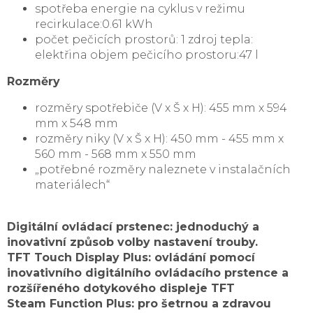
spotřeba energie na cyklus v režimu
recirkulace:0.61 kWh
počet pečicích prostorů: 1 zdroj tepla:
elektřina objem pečicího prostoru:47 l
Rozměry
rozměry spotřebiče (V x Š x H): 455 mm x 594
mm x 548 mm
rozměry niky (V x Š x H): 450 mm - 455 mm x
560 mm - 568 mm x 550 mm
„potřebné rozměry naleznete v instalačních
materiálech“
Digitální ovládací prstenec : jednoduchý a
inovativní způsob volby nastavení trouby.
TFT Touch Display Plus: ovládání pomocí
inovativního digitálního ovládacího prstence a
rozšířeného dotykového displeje TFT
Steam Function Plus : pro šetrnou a zdravou