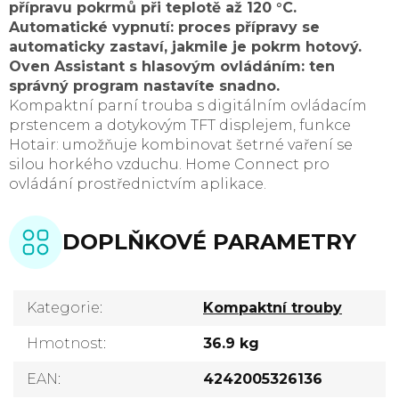
přípravu pokrmů při teplotě až 120 °C.
Automatické vypnutí: proces přípravy se
automaticky zastaví, jakmile je pokrm hotový.
Oven Assistant s hlasovým ovládáním: ten
správný program nastavíte snadno.
Kompaktní parní trouba s digitálním ovládacím
prstencem a dotykovým TFT displejem, funkce
Hotair: umožňuje kombinovat šetrné vaření se
silou horkého vzduchu. Home Connect pro
ovládání prostřednictvím aplikace.
DOPLŇKOVÉ PARAMETRY
Kategorie
:
Kompaktní trouby
Hmotnost
:
36.9 kg
EAN
:
4242005326136