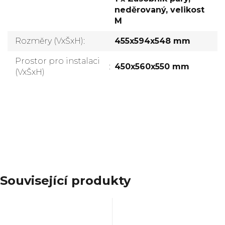
neděrovaný, velikost
M
Rozměry (VxŠxH)
:
455x594x548 mm
Prostor pro instalaci
:
450x560x550 mm
(VxŠxH)
Přidat komentář
Související produkty