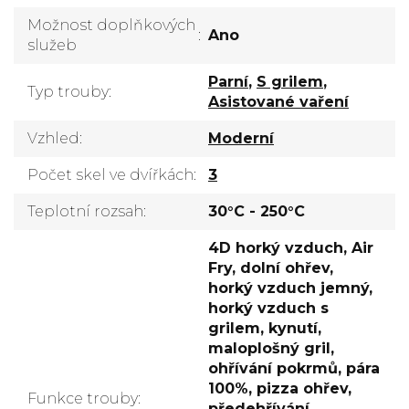
Možnost doplňkových
:
Ano
služeb
Parní
,
S grilem
,
Typ trouby
:
Asistované vaření
Vzhled
:
Moderní
Počet skel ve dvířkách
:
3
Teplotní rozsah
:
30°C - 250°C
4D horký vzduch, Air
Fry, dolní ohřev,
horký vzduch jemný,
horký vzduch s
grilem, kynutí,
maloplošný gril,
ohřívání pokrmů, pára
100%, pizza ohřev,
Funkce trouby
:
předehřívání,