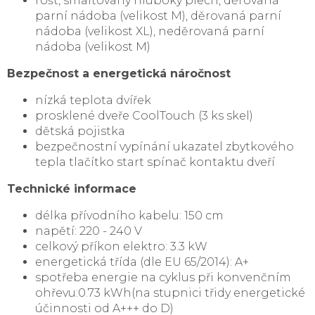
rošt, smaltovaný hluboký plech, děrovaná
parní nádoba (velikost M), děrovaná parní
nádoba (velikost XL), neděrovaná parní
nádoba (velikost M)
Bezpečnost a energetická náročnost
nízká teplota dvířek
prosklené dveře CoolTouch (3 ks skel)
dětská pojistka
bezpečnostní vypínání ukazatel zbytkového
tepla tlačítko start spínač kontaktu dveří
Technické informace
délka přívodního kabelu: 150 cm
napětí: 220 - 240 V
celkový příkon elektro: 3.3 kW
energetická třída (dle EU 65/2014): A+
spotřeba energie na cyklus při konvenčním
ohřevu:0.73 kWh(na stupnici třidy energetické
účinnosti od A+++ do D)