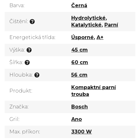
Barva
:
Černá
Hydrolytické
,
Čištění
:
?
Katalytické
,
Parní
Energetická třída
:
Úsporné
,
A+
Výška
:
45 cm
?
Šířka
:
60 cm
?
Hloubka
:
56 cm
?
Kompaktní parní
Produkt
:
trouba
Značka
:
Bosch
Gril
:
Ano
Max. příkon
:
3300 W