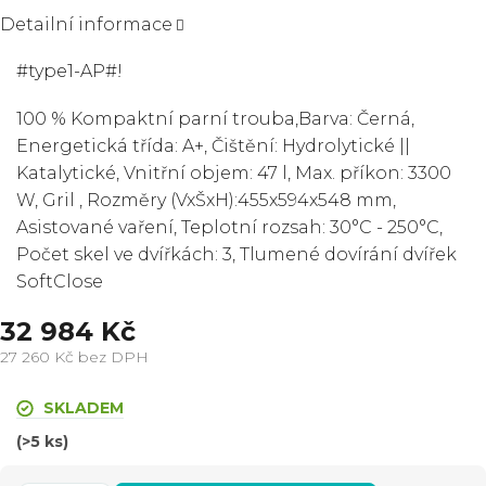
Detailní informace
#type1-AP#!
100 % Kompaktní parní trouba,Barva: Černá,
Energetická třída: A+, Čištění: Hydrolytické ||
Katalytické, Vnitřní objem: 47 l, Max. příkon: 3300
W, Gril , Rozměry (VxŠxH):455x594x548 mm,
Asistované vaření, Teplotní rozsah: 30°C - 250°C,
Počet skel ve dvířkách: 3, Tlumené dovírání dvířek
SoftClose
32 984 Kč
27 260 Kč bez DPH
Měrná
cena:
SKLADEM
(>5 ks)