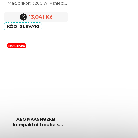
Max. příkon: 3200 W, Vzhled:
Moderní, Rozměry (VxŠxH):
455x595x560 mm, Počet skel ve
13,041 Kč
dvířkách: 2
SLEVA10
Exkluzivita
AEG NKK9N82KB
kompaktní trouba s
mikrovlnami CombiQuick