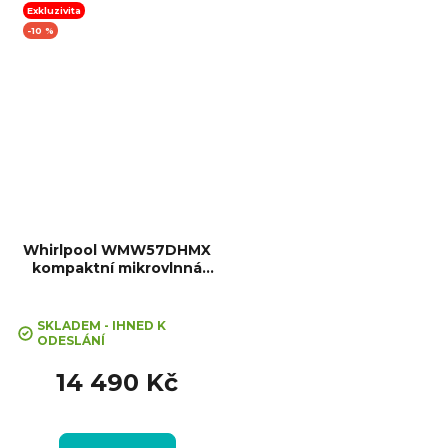
Počet skel ve dvířkách: 3,
Exkluzivita
Tlumené dovírání dvířek
-10 %
SoftClose
Whirlpool WMW57DHMX
kompaktní mikrovlnná
+ Sleva 10% při zadání kódu
trouba
"SLEVA10"
SKLADEM - IHNED K
ODESLÁNÍ
14 490 Kč