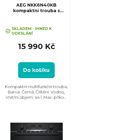
p
AEG NKK6N40KB
kompaktní trouba s
mikrovlnami CombiQuick
r
SKLADEM - IHNED K
o
ODESLÁNÍ
15 990 Kč
d
u
Do košíku
k
Kompaktní multifunkční trouba,
Barva: Černá, Čištění: Vodou,
t
Vnitřní objem: 44 l, Max. příkon:
3000 W, Gril, Rozměry (VxŠxH):
455x595x567 mm, Teplotní
ů
rozsah: 30°C - 300°C, Počet skel
ve dvířkách: 3