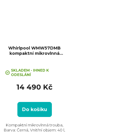
Whirlpool WMW57DMB
kompaktní mikrovlnná
+ Sleva 10% při zadání kódu
trouba
Průměrné
"SLEVA10"
hodnocení
SKLADEM - IHNED K
ODESLÁNÍ
produktu
je
14 490 Kč
5,0
z
5
hvězdiček.
Do košíku
Kompaktní mikrovlnná trouba,
Barva: Černá, Vnitřní objem: 40 l,