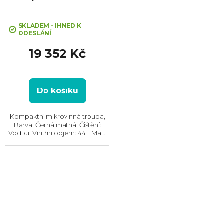
trouba MealAssist
SKLADEM - IHNED K
ODESLÁNÍ
19 352 Kč
Do košíku
Kompaktní mikrovlnná trouba,
Barva: Černá matná, Čištění:
Vodou, Vnitřní objem: 44 l, Max.
příkon: 2100 W, Gril , Rozměry
(VxŠxH): 455x595x567 mm,
Počet skel ve dvířkách: 4,
Tlumené dovírání dvířek...