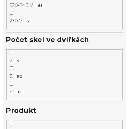
220-240 V
61
230 V
2
Počet skel ve dvířkách
2
9
3
52
4
15
Produkt