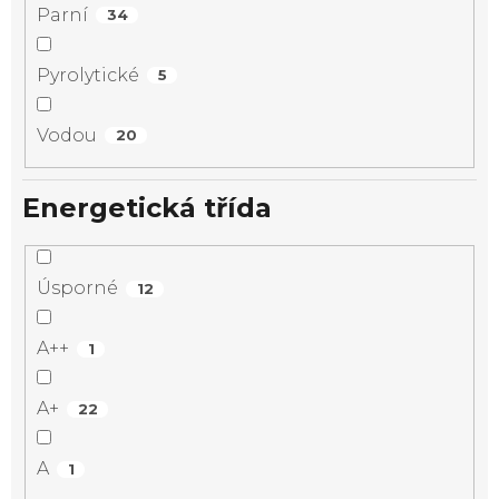
Parní
34
Pyrolytické
5
Vodou
20
Energetická třída
Úsporné
12
A++
1
A+
22
A
1