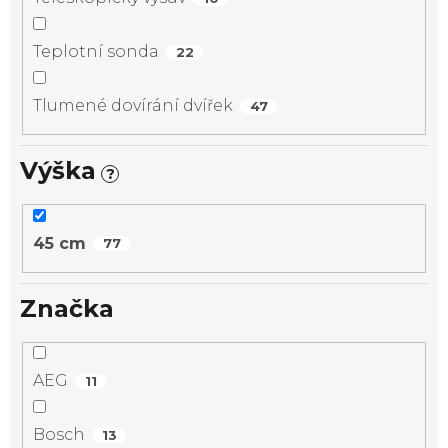
Teplotní sonda
22
Tlumené dovírání dvířek
47
Výška
?
45 cm
77
Značka
AEG
11
Bosch
13