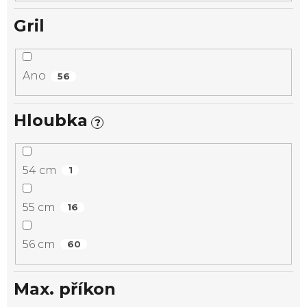
Gril
Ano
56
Hloubka
?
54 cm
1
55 cm
16
56 cm
60
Max. příkon