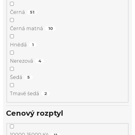
Černá
51
Černá matná
10
Hnědá
1
Nerezová
4
Šedá
5
Tmavě šedá
2
Cenový rozptyl
10000-15000 Kč
11