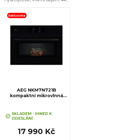
Max. příkon: 3350, Gril, Rozměry
(VxŠxH): 454x594x570 mm,
Teplotní rozsah: 40°C - 230°C,
Exkluzivita
Počet skel ve...
AEG NKM7N721B
kompaktní mikrovlnná
trouba MealAssist
SKLADEM - IHNED K
ODESLÁNÍ
17 990 Kč