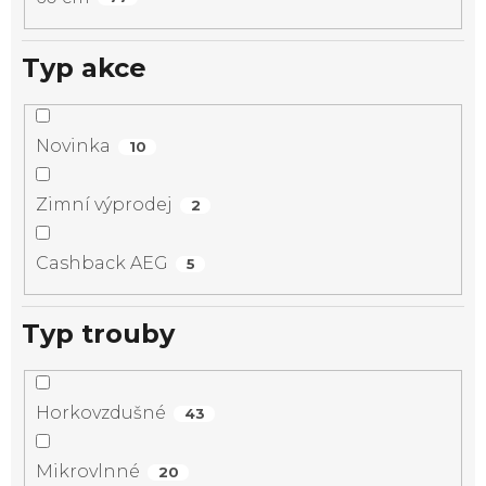
Typ akce
Novinka
10
Zimní výprodej
2
Cashback AEG
5
Typ trouby
Horkovzdušné
43
Mikrovlnné
20