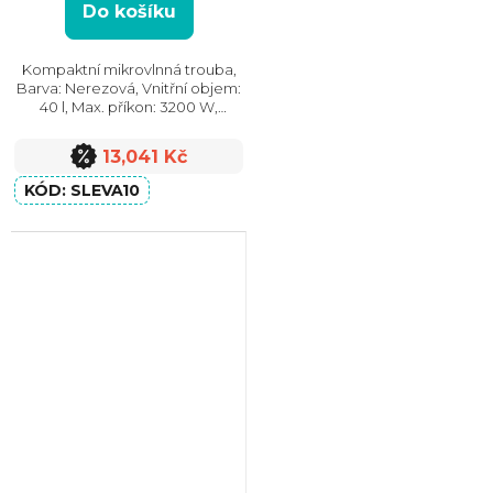
Do košíku
Kompaktní mikrovlnná trouba,
Barva: Nerezová, Vnitřní objem:
40 l, Max. příkon: 3200 W,
Vzhled: Moderní, Rozměry
(VxŠxH): 455x595x560 mm,
13,041 Kč
Počet skel ve dvířkách: 3
SLEVA10