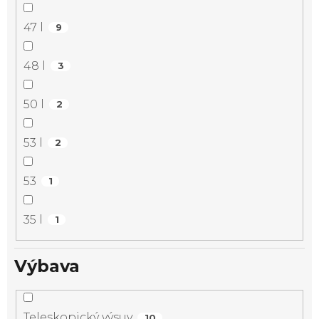
47 l
9
48 l
3
50 l
2
53 l
2
53
1
35 l
1
Výbava
Teleskopický výsuv
10