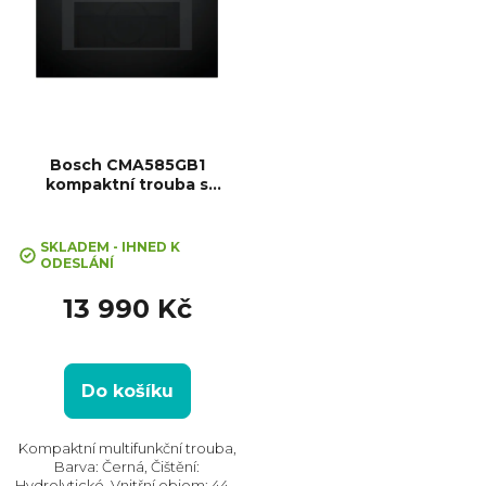
Bosch CMA585GB1
kompaktní trouba s
mikrovlnami trouba Serie 6
SKLADEM - IHNED K
ODESLÁNÍ
13 990 Kč
Do košíku
Kompaktní multifunkční trouba,
Barva: Černá, Čištění:
Hydrolytické, Vnitřní objem: 44 l,