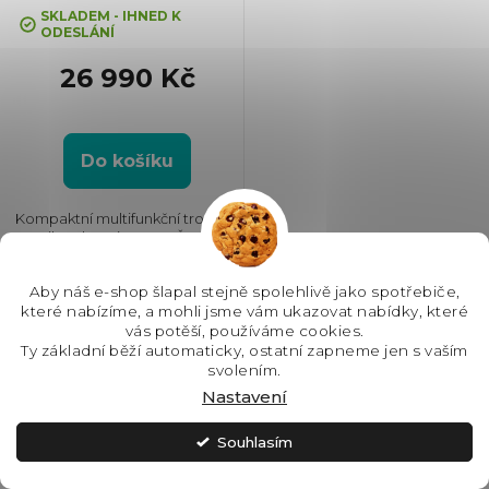
SKLADEM - IHNED K
ODESLÁNÍ
26 990 Kč
Do košíku
Kompaktní multifunkční trouba s
mikrovlnami, Barva: Černá,
Čištění: Vodou, Vnitřní objem: 44
l, Max. příkon: 3000 W, Gril,
Aby náš e-shop šlapal stejně spolehlivě jako spotřebiče,
Rozměry (VxŠxH): 455x595x567
které nabízíme, a mohli jsme vám ukazovat nabídky, které
mm, Výbava: Teplotní sonda,...
vás potěší, používáme cookies.
Ty základní běží automaticky, ostatní zapneme jen s vaším
svolením.
Nastavení
Souhlasím