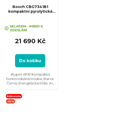
Bosch CBG7341B1
kompaktní pyrolytická
trouba Serie 8
SKLADEM - IHNED K
ODESLÁNÍ
21 690 Kč
Do košíku
#type1-AP#! Kompaktní
horkovzdušná trouba, Barva:
Černá, Energetická třída: A+,
Čištění: Hydrolytické ||
Katalytické, Vnitřní objem: 47 l,
Max. příkon: 2900 W, Gril ,
Exkluzivita
Rozměry (VxŠxH):455x594x548...
-10 %