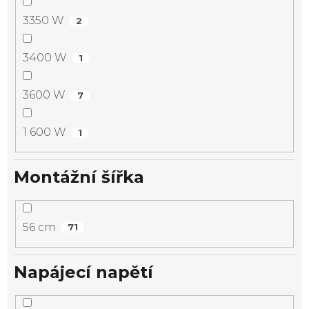
3350 W
2
3400 W
1
3600 W
7
1 600 W
1
Montážní šířka
56 cm
71
Napájecí napětí