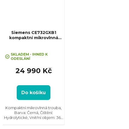
Siemens CE732GXB1
kompaktní mikrovlnná
trouba iQ700
Průměrné
hodnocení
SKLADEM - IHNED K
ODESLÁNÍ
produktu
je
24 990 Kč
5,0
z
5
hvězdiček.
Do košíku
Kompaktní mikrovlnná trouba,
Barva: Černá, Čištění:
Hydrolytické, Vnitřní objem: 36 l,
Max. příkon: 3100 W, Rozměry
(VxŠxH):455x594x564 mm,