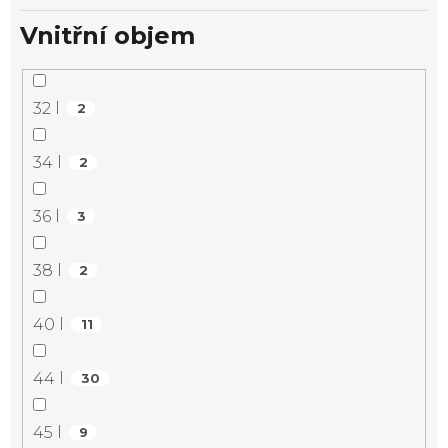
Vnitřní objem
32 l
2
34 l
2
36 l
3
38 l
2
40 l
11
44 l
30
45 l
9