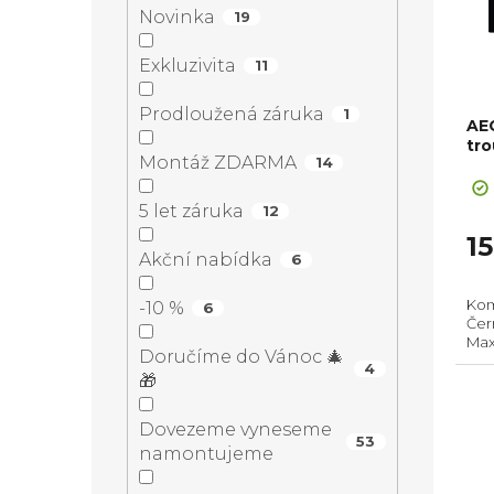
n
Novinka
19
r
s
í
Exkluzivita
11
o
p
Prodloužená záruka
p
1
AE
d
r
tro
Montáž ZDARMA
14
a
u
o
5 let záruka
12
n
1
k
d
Akční nabídka
6
e
t
u
Kom
-10 %
6
Čern
l
Max
ů
k
Doručíme do Vánoc 🎄
(Vx
4
roz
🎁
dví
t
Dovezeme vyneseme
53
namontujeme
ů