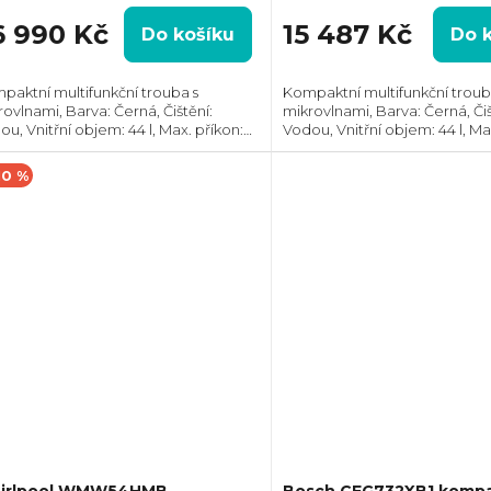
6 990 Kč
15 487 Kč
Do košíku
Do 
paktní multifunkční trouba s
Kompaktní multifunkční troub
rovlnami, Barva: Černá, Čištění:
mikrovlnami, Barva: Černá, Čiš
u, Vnitřní objem: 44 l, Max. příkon:
Vodou, Vnitřní objem: 44 l, Ma
0 W, Gril, Rozměry (VxŠxH):
3000 W, Gril, Rozměry (VxŠxH
x595x567 mm, Výbava: Teplotní
455x595x567 mm, Počet skel v
10 %
a,...
3
irlpool WMW54HMB
Bosch CEG732XB1 kompa