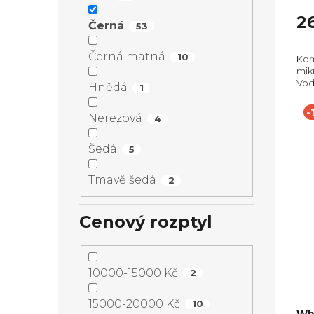
2
Černá
53
Černá matná
10
Kom
mik
Vodo
Hnědá
1
300
455
-
Nerezová
4
sond
Šedá
5
Tmavě šedá
2
Cenový rozptyl
10000-15000 Kč
2
15000-20000 Kč
10
Wh