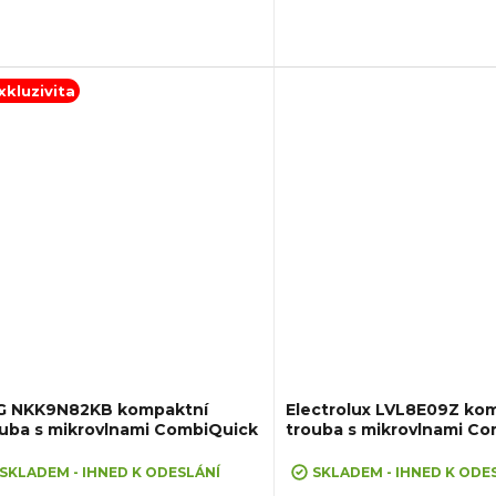
írání dvířek SoftClose
xkluzivita
G NKK9N82KB kompaktní
Electrolux LVL8E09Z ko
uba s mikrovlnami CombiQuick
trouba s mikrovlnami C
SKLADEM - IHNED K ODESLÁNÍ
SKLADEM - IHNED K ODE