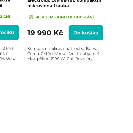
Electrolux LVM6E46Z kompaktní
8
mikrovlnná trouba
SLÁNÍ
SKLADEM - IHNED K ODESLÁNÍ
19 990 Kč
košíku
Do košíku
, Barva:
Kompaktní mikrovlnná trouba, Barva:
nitřní
Černá, Čištění: Vodou, Vnitřní objem: 44 l,
, Gril ,
Max. příkon: 2100 W, Gril , Rozměry
64 mm,
(VxŠxH): 455x595x567 mm, Počet skel ve
umené
dvířkách: 3