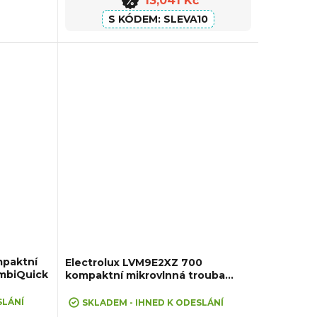
13,041 Kč
SLEVA10
mpaktní
Electrolux LVM9E2XZ 700
ombiQuick
kompaktní mikrovlnná trouba
MealAssist
SLÁNÍ
SKLADEM - IHNED K ODESLÁNÍ