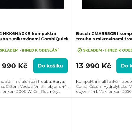
G NKK6N40KB kompaktní
Bosch CMA585GB1 komp
uba s mikrovlnami CombiQuick
trouba s mikrovlnami tro
6
SKLADEM - IHNED K ODESLÁNÍ
SKLADEM - IHNED K ODE
5 990 Kč
13 990 Kč
Do košíku
Do 
paktní multifunkční trouba, Barva:
Kompaktní multifunkční troub
á, Čištění: Vodou, Vnitřní objem: 44 l,
Černá, Čištění: Hydrolytické, V
. příkon: 3000 W, Gril, Rozměry
objem: 44 l, Max. příkon: 3350, 
ŠxH): 455x595x567 mm, Teplotní
Rozměry (VxŠxH): 454x594x5
sah: 30°C - 300°C, Počet skel ve
Teplotní rozsah: 40°C - 230°C,
řkách: 3
ve...