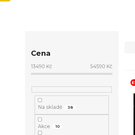
P
Ř
o
Cena
a
s
13490
Kč
54590
Kč
z
t
E
e
V
r
n
ý
Na skladě
a
38
í
p
n
Akce
10
p
i