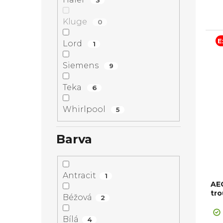
dov
Kluge
0
E
Lord
1
Siemens
9
Teka
6
Whirlpool
5
Barva
Antracit
1
AE
tro
Béžová
2
Bílá
4