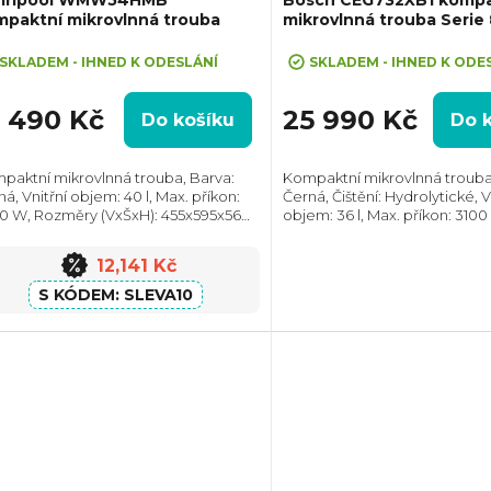
mpaktní mikrovlnná trouba
mikrovlnná trouba Serie 
eva 10% při zadání kódu "SLEVA10"
SKLADEM - IHNED K ODESLÁNÍ
SKLADEM - IHNED K ODE
3 490 Kč
25 990 Kč
Do košíku
Do 
paktní mikrovlnná trouba, Barva:
Kompaktní mikrovlnná trouba
á, Vnitřní objem: 40 l, Max. příkon:
Černá, Čištění: Hydrolytické, V
0 W, Rozměry (VxŠxH): 455x595x560
objem: 36 l, Max. příkon: 3100 W
 Počet skel ve dvířkách: 3
Rozměry (VxŠxH):455x594x5
Počet skel ve dvířkách: 4, Tl
12,141 Kč
dovírání dvířek...
SLEVA10