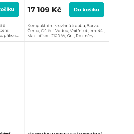
17 109 Kč
košíku
Do košíku
a s
Kompaktní mikrovlnná trouba, Barva:
tění:
Černá, Čištění: Vodou, Vnitřní objem: 44 l,
x. příkon:
Max. příkon: 2100 W, Gril , Rozměry
):
(VxŠxH): 455x595x567 mm,, Počet skel ve
e dvířkách:
dvířkách: 4, Tlumené dovírání dvířek...
ktní