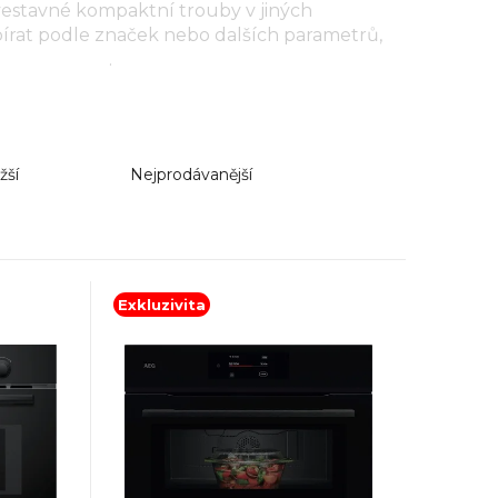
vestavné kompaktní trouby v jiných
bírat podle značek nebo dalších parametrů,
ktní trouby
.
žší
Nejprodávanější
Exkluzivita