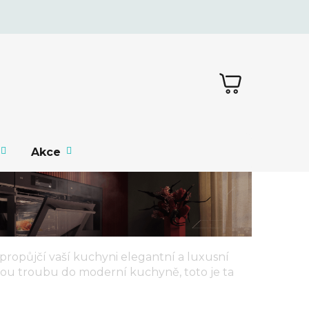
NÁKUPNÍ
KOŠÍK
Akce
propůjčí vaší kuchyni elegantní a luxusní
nou troubu do moderní kuchyně, toto je ta