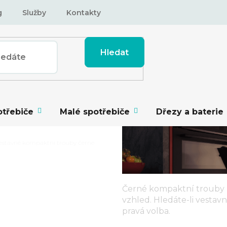
g
Služby
Kontakty
Hledat
otřebiče
Malé spotřebiče
Dřezy a baterie
estavné kompaktní trouby černé
Černé kompaktní trouby
vzhled. Hledáte-li vestav
NÍ TROUBY
pravá volba.