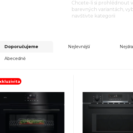
Chcete-li si prohlédnout 
barevných variantách, vy
navštivte kategorii
kompa
Doporučujeme
Nejlevnější
Nejdra
Abecedně
xkluzivita