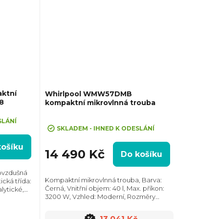
ktní
Whirlpool WMW57DMB
 8
kompaktní mikrovlnná trouba
+ Sleva 10% při zadání kódu "SLEVA10"
Průměrné
SLÁNÍ
hodnocení
SKLADEM - IHNED K ODESLÁNÍ
produktu
košíku
je
14 490 Kč
Do košíku
5,0
z
ovzdušná
Kompaktní mikrovlnná trouba, Barva:
ická třída:
5
Černá, Vnitřní objem: 40 l, Max. příkon:
alytické,
hvězdiček.
3200 W, Vzhled: Moderní, Rozměry
on: 2900 W,
(VxŠxH): 455x595x560 mm, Počet skel ve
4x548...
dvířkách: 2