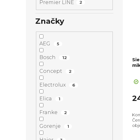
Premier LINE
2
Značky
AEG
5
Bosch
12
Si
mik
Concept
2
Pr
ho
Electrolux
6
pr
je
2
Elica
1
5,0
z
Franke
2
Kom
5
Čern
hvě
obj
Gorenje
1
Roz
Poč
Haier
3