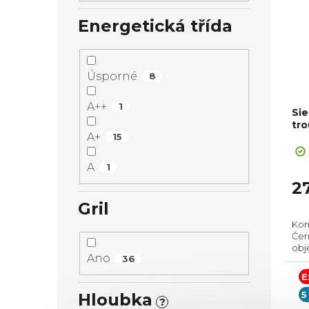
Energetická třída
Úsporné
8
A++
1
Si
tro
A+
15
A
1
2
Gril
Kom
Čern
obj
Ano
36
Roz
Asis
E
230
5
Hloubka
?