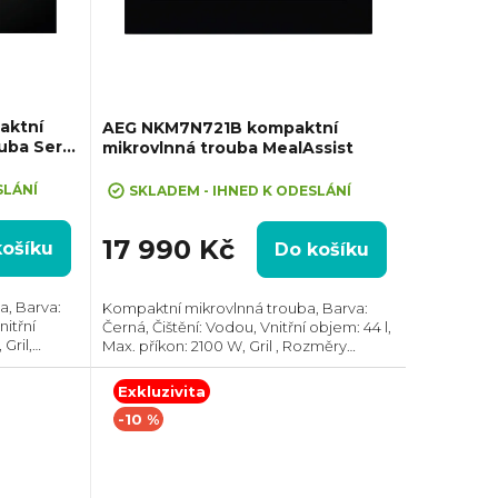
aktní
AEG NKM7N721B kompaktní
uba Serie
mikrovlnná trouba MealAssist
SLÁNÍ
SKLADEM - IHNED K ODESLÁNÍ
17 990 Kč
košíku
Do košíku
a, Barva:
Kompaktní mikrovlnná trouba, Barva:
nitřní
Černá, Čištění: Vodou, Vnitřní objem: 44 l,
Gril,
Max. příkon: 2100 W, Gril , Rozměry
70 mm,
(VxŠxH): 455x595x567 mm, Počet skel ve
 Počet skel
dvířkách: 4, Tlumené dovírání dvířek...
Exkluzivita
-10 %