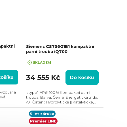
paktní
Siemens CS756G1B1 kompaktní
0
parní trouba iQ700
SKLADEM
34 555 Kč
košíku
Do košíku
ovzdušná
#type1-AP#! 100 % Kompaktní parní
ová,
trouba, Barva: Černá, Energetická třída:
A+, Čištění: Hydrolytické || Katalytické,
třní
Vnitřní objem: 47 l, Max. příkon: 3300 W,
W, Gril ,
Rozměry (VxŠxH):455x594x548 mm,...
5 let záruka
Premier LINE