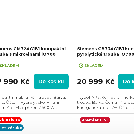
emens CM724G1B1 kompaktní
Siemens CB734G1B1 kom
uba s mikrovlnami iQ700
pyrolytická trouba iQ70
SKLADEM
SKLADEM
7 990 Kč
20 999 Kč
Do košíku
Do 
paktní multifunkční trouba, Barva:
#type1-AP#! Kompaktní hork
á, Čištění: Hydrolytické, Vnitřní
trouba, Barva: Černá || Nerez
em: 45 l, Max. příkon: 3600 W,
Energetická třída: A+, Čištění:
měry (VxŠxH):455x594x548 mm,
Hydrolytické || Katalytické, Vni
tované vaření, Teplotní rozsah: 30°C -
objem: 47 l, Max. příkon: 2900 
xkluzivita
Premier LINE
°C, Počet...
Rozměry...
 let záruka