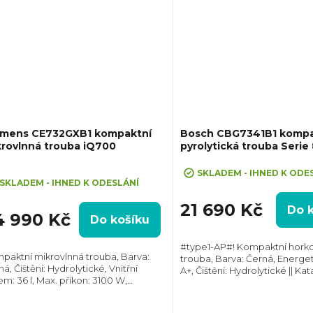
emens CE732GXB1 kompaktní
Bosch CBG7341B1 kompa
rovlnná trouba iQ700
pyrolytická trouba Serie
ůměrné
SKLADEM - IHNED K ODE
dnocení
SKLADEM - IHNED K ODESLÁNÍ
oduktu
21 690 Kč
Do 
4 990 Kč
Do košíku
#type1-AP#! Kompaktní hork
paktní mikrovlnná trouba, Barva:
trouba, Barva: Černá, Energet
á, Čištění: Hydrolytické, Vnitřní
A+, Čištění: Hydrolytické || Kat
zdiček.
em: 36 l, Max. příkon: 3100 W,
Vnitřní objem: 47 l, Max. přík
měry (VxŠxH):455x594x564 mm,
Gril , Rozměry (VxŠxH):455x59
et skel ve dvířkách: 3, Tlumené