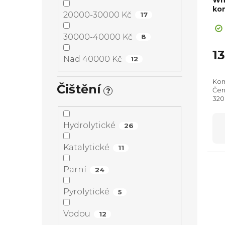
ko
20000-30000 Kč
17
+ Sl
30000-40000 Kč
8
1
Nad 40000 Kč
12
Kom
Čištění
Čern
?
320
mm,
Hydrolytické
26
Katalytické
11
Parní
24
Pyrolytické
5
Vodou
12