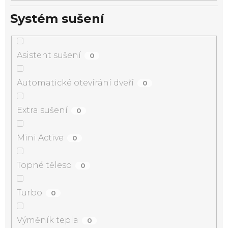
Systém sušení
Asistent sušení
0
Automatické otevírání dveří
0
Extra sušení
0
Mini Active
0
Topné těleso
0
Turbo
0
Výměník tepla
0