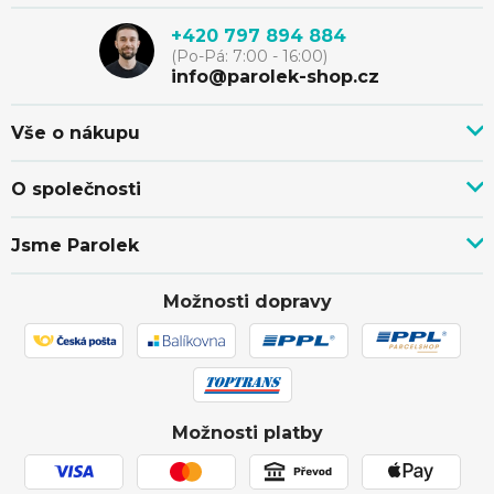
p
k
+420 797 894 884
(Po-Pá: 7:00 - 16:00)
y
a
info@parolek-shop.cz
v
t
Vše o nákupu
ý
Vše o nákupu
í
O společnosti
p
Doprava, platba a služby
Novinky z blogu
Nákup na splátky
i
Jsme Parolek
Kontakty
Velkoobchod a spolupráce
O nás
s
Ověřeno zákazníky
Individuální cenová nabídka
Možnosti dopravy
Showroom Svitávka
Hodnocení obchodu
Reklamace a vrácení zboží
u
Truhlářství
Affiliate program
Zásilka přišla poškozena
Ochrana osobních údajů
Obchodní podmínky
Možnosti platby
Používání souborů cookies