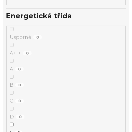
Energetická třída
Úsporné
0
A+++
0
A
0
B
0
C
0
D
0