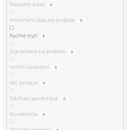
Posuvné dveře
0
Promítání času na podlaze
0
Rychlé mytí
1
Signalizace na podlaze
0
Vnitřní osvětlení
0
XXL prostor
0
Zdvihací spodní koš
0
Konektivita
0
Přídavné rameno
0