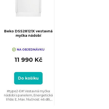
i
s
p
Beko DSS28121X vestavná
myčka nádobí
r
NA OBJEDNÁVKU
o
11 990 Kč
d
u
Do košíku
k
#type2-E#! Vestavná myčka
nádobí s panelem, Energetická
třída: E, Max. hlučnost: 46 dB,
t
Místo pro příbory: Zásuvka,
Počet programů: 8, Spotřeba