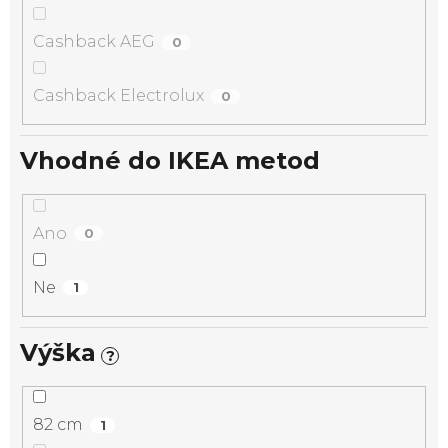
Cashback AEG
0
Cashback Electrolux
0
Vhodné do IKEA metod
Ano
0
Ne
1
Výška
?
82 cm
1