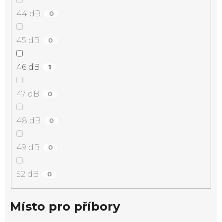
44 dB
0
45 dB
0
46 dB
1
47 dB
0
48 dB
0
49 dB
0
52 dB
0
Místo pro příbory