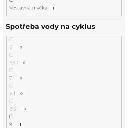
Vestavná myčka
1
Spotřeba vody na cyklus
6 l
0
6,5 l
0
7 l
0
8 l
0
8,5 l
0
9 l
1