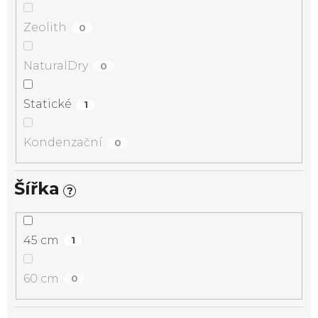
Zeolith
0
NaturalDry
0
Statické
1
Kondenzační
0
Šířka
?
45 cm
1
60 cm
0