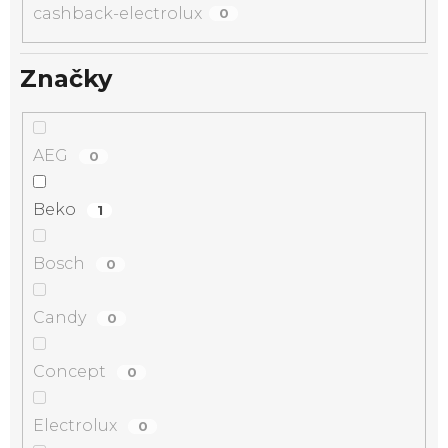
cashback-electrolux
0
Značky
AEG
0
Beko
1
Bosch
0
Candy
0
Concept
0
Electrolux
0