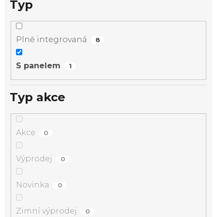
Typ
Plně integrovaná
8
S panelem
1
Typ akce
Akce
0
Výprodej
0
Novinka
0
Zimní výprodej
0