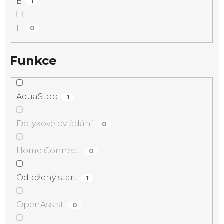
E
1
F
0
Funkce
AquaStop
1
Dotykové ovládání
0
Home Connect
0
Odložený start
1
OpenAssist
0