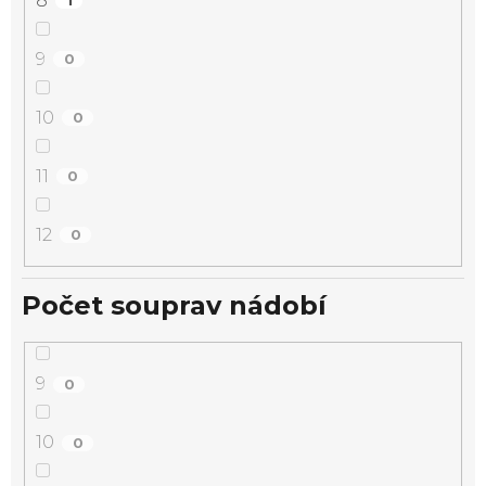
8
1
9
0
10
0
11
0
12
0
Počet souprav nádobí
9
0
10
0