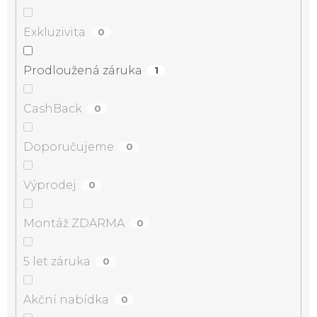
Exkluzivita
0
Prodloužená záruka
1
CashBack
0
Doporučujeme
0
Výprodej
0
Montáž ZDARMA
0
5 let záruka
0
Akční nabídka
0