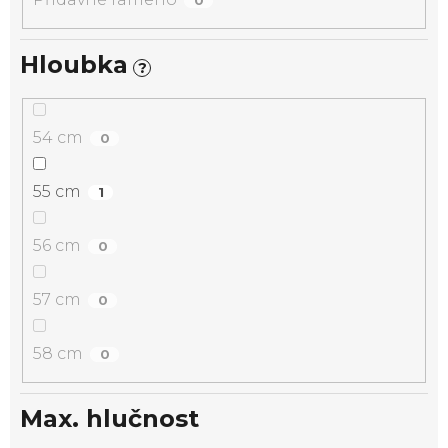
Hloubka
?
54 cm
0
55 cm
1
56 cm
0
57 cm
0
58 cm
0
Max. hlučnost