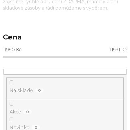
zajistíme rychlé doručení ZDARMA, máme vlastní
skladové zásoby a rádi pomůžeme s výběrem.
Cena
11990
Kč
11991
Kč
Na skladě
0
Akce
0
Novinka
0