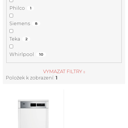
Philco
1
Siemens
8
Teka
2
Whirlpool
10
VYMAZAT FILTRY
Položek k zobrazení:
1
V
ý
p