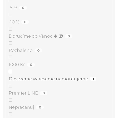
-5 %
0
-10 %
0
Doručíme do Vánoc 🎄 🎁
0
Rozbaleno
0
1000 Kč
0
Dovezeme vyneseme namontujeme
1
Premier LINE
0
Nepřeceňuj
0