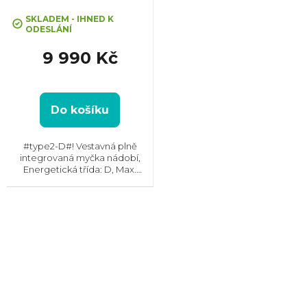
SKLADEM - IHNED K
ODESLÁNÍ
9 990 Kč
Do košíku
#type2-D#! Vestavná plně
integrovaná myčka nádobí,
Energetická třída: D, Max.
hlučnost: 45 dB, Místo pro
příbory: Zásuvka, Počet souprav
nádobí: 15, Počet programů: 6,
Spotřeba vody na cyklus: 10...