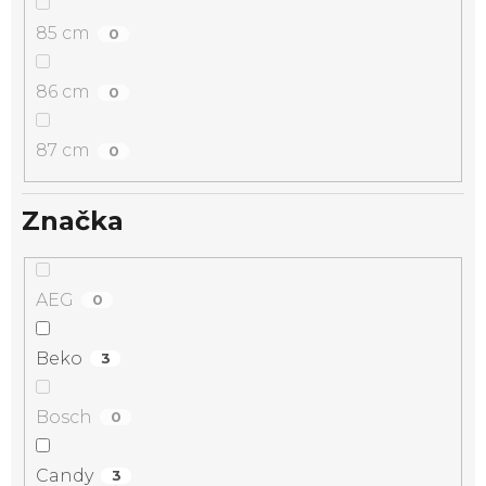
85 cm
0
86 cm
0
87 cm
0
Značka
AEG
0
Beko
3
Bosch
0
Candy
3