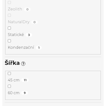
Zeolith
0
NaturalDry
0
Statické
3
Kondenzační
1
Šířka
?
45 cm
11
60 cm
9