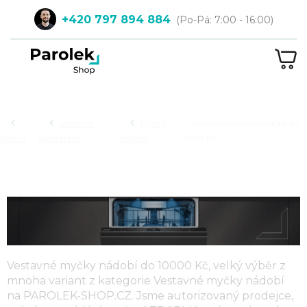
Přejít
+420 797 894 884
na
obsah
NÁ
KOŠ
Hledat
Vestavné
Myčky
Vestavné myčky nádobí do
Domů
spotřebiče
nádobí
10000 Kč
VESTAVNÉ MYČKY NÁDOBÍ DO
10000 KČ
Vestavné myčky nádobí do 10000 Kč
, velký výběr z
mnoha variant z kategorie
Vestavné myčky nádobí
na PAROLEK-SHOP.CZ. Jsme autorizovaný prodejce,