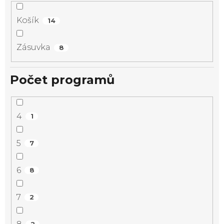
Košík
14
Zásuvka
8
Počet programů
4
1
5
7
6
8
7
2