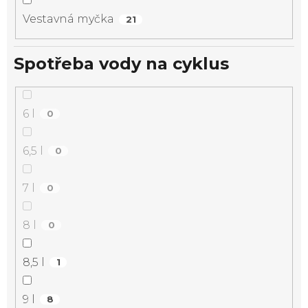
Vestavná myčka
21
Spotřeba vody na cyklus
6 l
0
6,5 l
0
7 l
0
8 l
0
8,5 l
1
9 l
8