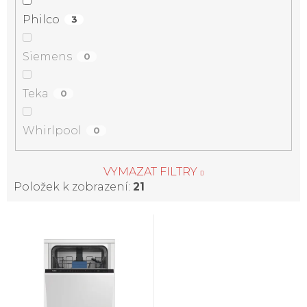
Philco
3
Siemens
0
Teka
0
Whirlpool
0
VYMAZAT FILTRY
Položek k zobrazení:
21
V
ý
p