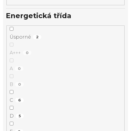
Energetická třída
Úsporné
2
A+++
0
A
0
B
0
C
6
D
5