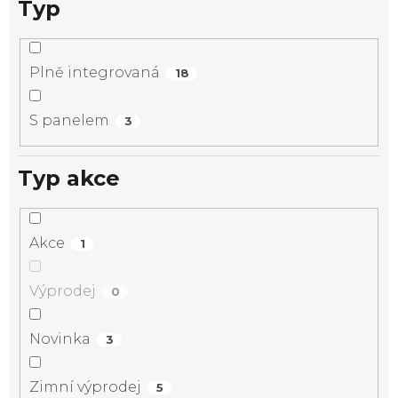
Typ
Plně integrovaná
18
S panelem
3
Typ akce
Akce
1
Výprodej
0
Novinka
3
Zimní výprodej
5