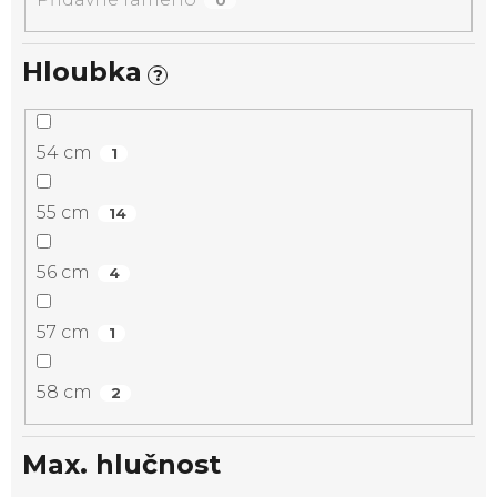
Hloubka
?
54 cm
1
55 cm
14
56 cm
4
57 cm
1
58 cm
2
Max. hlučnost