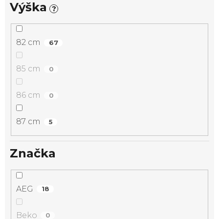
Výška
?
82 cm
67
85 cm
0
86 cm
0
87 cm
5
Značka
AEG
18
Beko
0