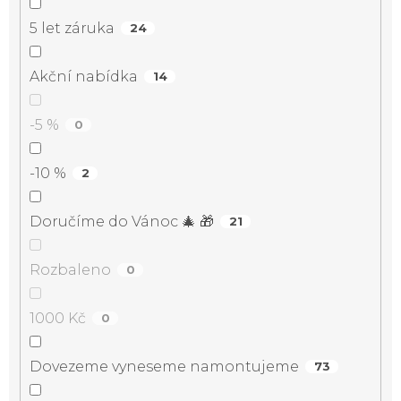
5 let záruka
24
Akční nabídka
14
-5 %
0
-10 %
2
Doručíme do Vánoc 🎄 🎁
21
Rozbaleno
0
1000 Kč
0
Dovezeme vyneseme namontujeme
73