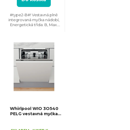
k
#type2-B#! Vestavná plně
integrovaná myčka nádobí,
t
Energetická třída: B, Max.
hlučnost: 38 dB, Místo pro
příbory: Zásuvka, Počet souprav
ů
nádobí: 14, Počet programů: 8,
Spotřeba vody na cyklus: 8.4...
Whirlpool WIO 3O540
PELG vestavná myčka
nádobí