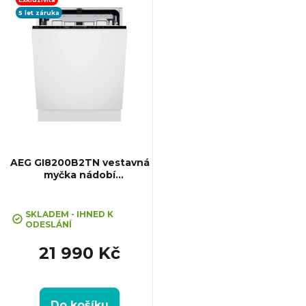
5 let záruka
ý
p
i
s
p
AEG GI8200B2TN vestavná
myčka nádobí
SatelliteClean® Pro
r
SKLADEM - IHNED K
o
ODESLÁNÍ
21 990 Kč
d
u
Do košíku