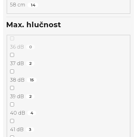
58 cm
14
Max. hlučnost
36 dB
0
37 dB
2
38 dB
15
39 dB
2
40 dB
4
41 dB
3