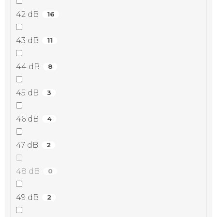
42 dB
16
43 dB
11
44 dB
8
45 dB
3
46 dB
4
47 dB
2
48 dB
0
49 dB
2