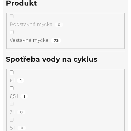
Produkt
Podstavná myčka
0
Vestavná myčka
73
Spotřeba vody na cyklus
6 l
1
6,5 l
1
7 l
0
8 l
0