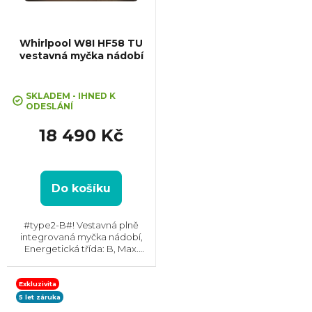
Whirlpool W8I HF58 TU
vestavná myčka nádobí
Průměrné
hodnocení
SKLADEM - IHNED K
ODESLÁNÍ
produktu
je
18 490 Kč
5,0
z
5
hvězdiček.
Do košíku
#type2-B#! Vestavná plně
integrovaná myčka nádobí,
Energetická třída: B, Max.
hlučnost: 38 dB, Místo pro
příbory: Zásuvka, Počet souprav
nádobí: 14, Počet programů: 8,
Exkluzivita
Spotřeba vody na cyklus: 9,5...
5 let záruka