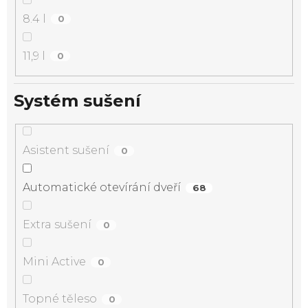
8.4 l
0
11,9 l
0
Systém sušení
Asistent sušení
0
Automatické otevírání dveří
68
Extra sušení
0
Mini Active
0
Topné těleso
0