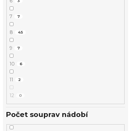
6
3
7
7
8
45
9
7
10
6
11
2
12
0
Počet souprav nádobí