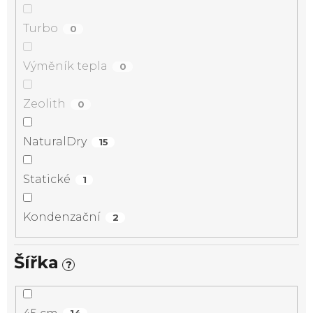
Turbo
0
Výměník tepla
0
Zeolith
0
NaturalDry
15
Statické
1
Kondenzační
2
Šířka
?