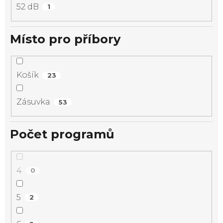
52 dB
1
Místo pro příbory
Košík
23
Zásuvka
53
Počet programů
4
0
5
2