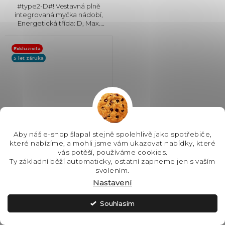
#type2-D#! Vestavná plně
integrovaná myčka nádobí,
Energetická třída: D, Max.
hlučnost: 44 dB, Místo pro
příbory: Zásuvka, Počet souprav
nádobí: 10, Počet programů: 8,
Exkluzivita
Spotřeba vody na cyklus: 9...
5 let záruka
Aby náš e-shop šlapal stejně spolehlivě jako spotřebiče,
které nabízíme, a mohli jsme vám ukazovat nabídky, které
vás potěší, používáme cookies.
Ty základní běží automaticky, ostatní zapneme jen s vaším
AEG FSE75768P vestavná
svolením.
myčka nádobí GlassCare
Nastavení
Souhlasím
SKLADEM - IHNED K
ODESLÁNÍ