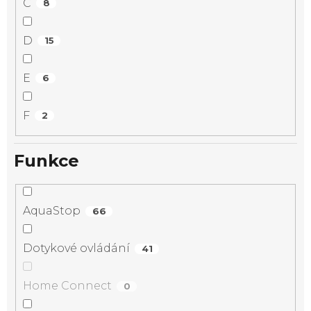
C
8
D
15
E
6
F
2
Funkce
AquaStop
66
Dotykové ovládání
41
Home Connect
0