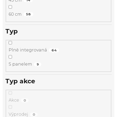
45 cm
14
60 cm
58
Typ
Plně integrovaná
64
S panelem
9
Typ akce
Akce
0
Výprodej
0