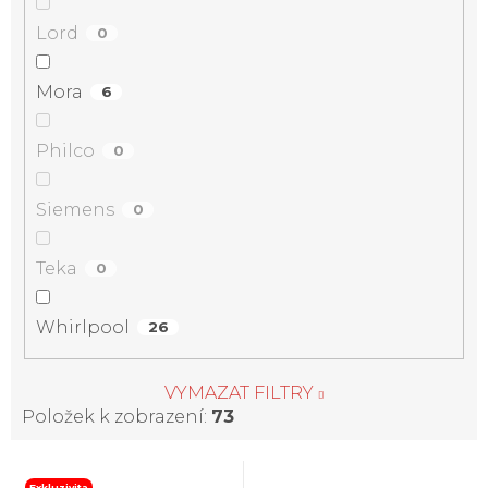
Lord
0
Mora
6
Philco
0
Siemens
0
Teka
0
Whirlpool
26
VYMAZAT FILTRY
Položek k zobrazení:
73
V
Exkluzivita