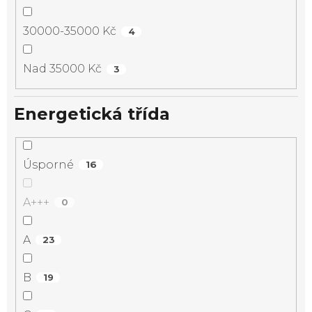
30000-35000 Kč
4
Nad 35000 Kč
3
Energetická třída
Úsporné
16
A+++
0
A
23
B
19