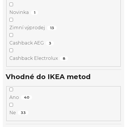
Novinka
1
Zimní výprodej
13
Cashback AEG
3
Cashback Electrolux
8
Vhodné do IKEA metod
Ano
40
Ne
33