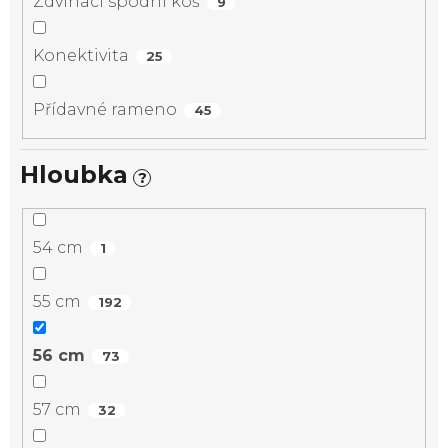
Zdvihací spodní koš
9
Konektivita
25
Přídavné rameno
45
Hloubka
?
54 cm
1
55 cm
192
56 cm
73
57 cm
32