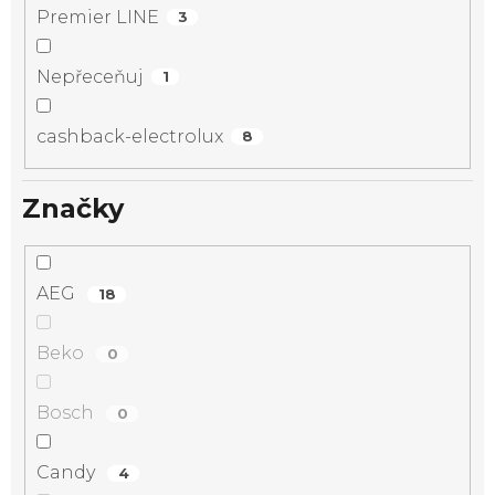
Premier LINE
3
Nepřeceňuj
1
cashback-electrolux
8
Značky
AEG
18
Beko
0
Bosch
0
Candy
4