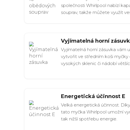
společnosti Whirlpool nabízí kapa
souprav, takže můžete využít ve
Vyjímatelná horní zásuv
Vyjímatelná horní zásuvka vám 
vytvořit ve středním koši myčky d
vysokých sklenic či nádobí větší
Energetická účinnost E
Velká energetická účinnost. Dík
tato myčka Whirlpool umožní vyu
tak nižší spotřebu energie.