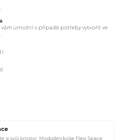
.
a
 vám umožní v případě potřeby vytvořit ve
.
í.
t.
ace
e si svůj prostor. Modulární koše Flexi Space