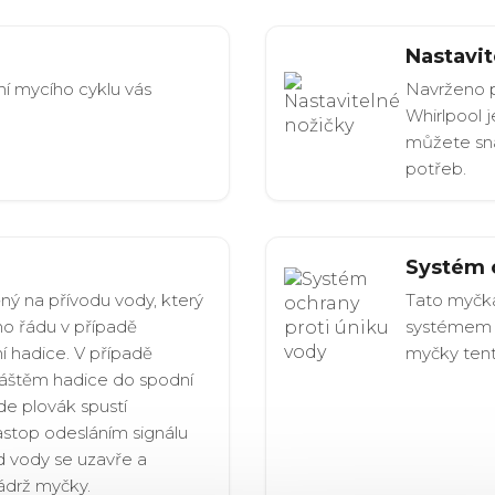
Nastavit
í mycího cyklu vás
Navrženo p
Whirlpool j
můžete sna
potřeb.
Systém 
ný na přívodu vody, který
Tato myčka
ho řádu v případě
systémem o
ní hadice. V případě
myčky tent
láštěm hadice do spodní
de plovák spustí
astop odesláním signálu
d vody se uzavře a
ádrž myčky.