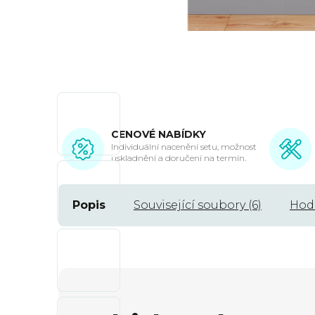
CENOVÉ NABÍDKY
Individuální nacenění setu, možnost
uskladnění a doručení na termín.
Popis
Související soubory (6)
Hod