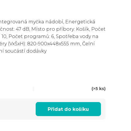
integrovaná myčka nádobí, Energetická
učnost: 47 dB, Místo pro příbory: Košík, Počet
 10, Počet programů: 6, Spotřeba vody na
měry (VxŠxH): 820-900x448x555 mm, Čelní
ní součástí dodávky
(>5 ks)
Přidat do košíku