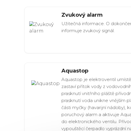
Zvukový alarm
Užitečná informace. O dokončen
informuje zvukový signál.
Aquastop
Aquastop je elektroventil umístě
zastaví přítok vody z vodovodní
prasknutí vnitřního pláště přívod
prasknutí voda unikne vnějším p
části myčky (havarijní nádoby), k
poruchový alarm a aktivuje Aqu
do elektronického ventilu. Přívo
vypouštěcí čerpadlo vyprázdní n