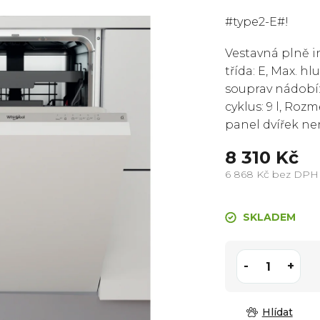
produktu
#type2-E#!
je
0,0
Vestavná plně 
z
třída: E, Max. hl
5
souprav nádobí:
hvězdiček.
cyklus: 9 l, Roz
panel dvířek ne
8 310 Kč
6 868 Kč bez DPH
Měrná
cena:
SKLADEM
Hlídat