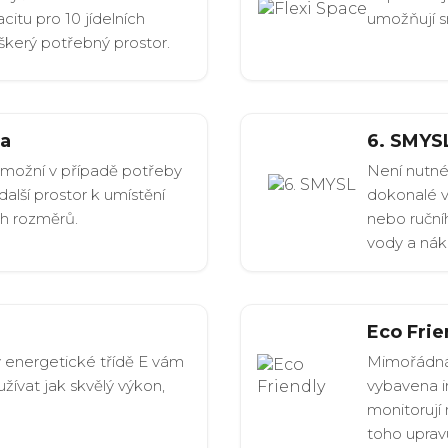
citu pro 10 jídelních
umožňují s
škerý potřebný prostor.
ka
6. SMYS
umožní v případě potřeby
Není nutné
alší prostor k umístění
dokonalé v
ch rozměrů.
nebo ruční
vody a nák
Eco Frie
y energetické třídě E vám
Mimořádná 
žívat jak skvělý výkon,
vybavena in
monitorují 
toho uprav