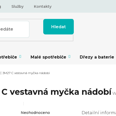
g
Služby
Kontakty
Hledat
otřebiče
Malé spotřebiče
Dřezy a baterie
C 3M27 C vestavná myčka nádobí
 C vestavná myčka nádobí
W
Průměrné
Neohodnoceno
Detailní inform
hodnocení