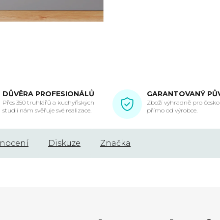
DŮVĚRA PROFESIONÁLŮ
GARANTOVANÝ PŮ
Přes 350 truhlářů a kuchyňských
Zboží výhradně pro českou
studií nám svěřuje své realizace.
přímo od výrobce.
nocení
Diskuze
Značka