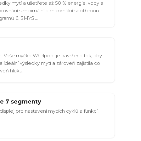
ledky mytí a ušetřete až 50 % energie, vody a
porovnání s minimální a maximální spotřebou
gramů 6. SMYSL.
n. Vaše myčka Whirlpool je navržena tak, aby
 ideální výsledky mytí a zároveň zajistila co
oveň hluku.
se 7 segmenty
isplej pro nastavení mycích cyklů a funkcí.