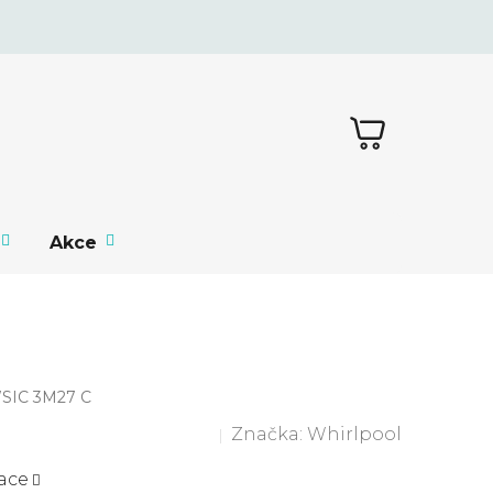
NÁKUPNÍ
KOŠÍK
Akce
SIC 3M27 C
Značka:
Whirlpool
ace