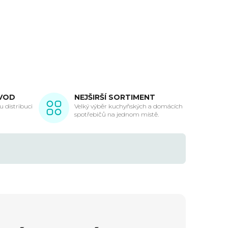
VOD
NEJŠIRŠÍ SORTIMENT
 distribuci
Velký výběr kuchyňských a domácích
spotřebičů na jednom místě.