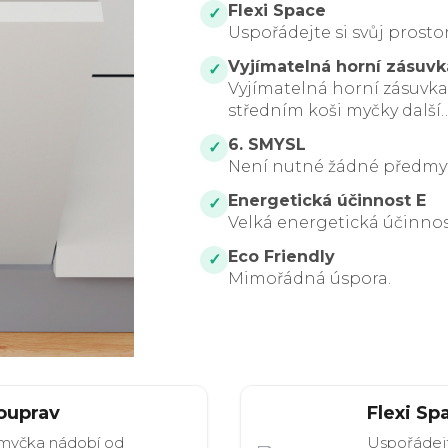
Flexi Space
✓
Uspořádejte si svůj prostor
Vyjímatelná horní zásuvk
✓
Vyjímatelná horní zásuvka
středním koši myčky další…
6. SMYSL
✓
Není nutné žádné předmyt
Energetická účinnost E
✓
Velká energetická účinnos
Eco Friendly
✓
Mimořádná úspora.
ouprav
Flexi Sp
o myčka nádobí od
Uspořádejt