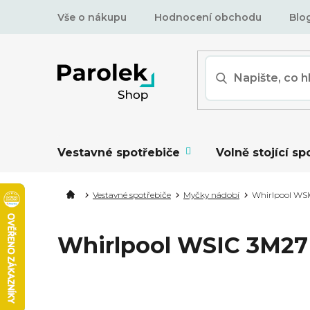
Přejít
Vše o nákupu
Hodnocení obchodu
Blo
na
obsah
Vestavné spotřebiče
Volně stojící sp
Vestavné spotřebiče
Myčky nádobí
Whirlpool WSI
Whirlpool WSIC 3M27