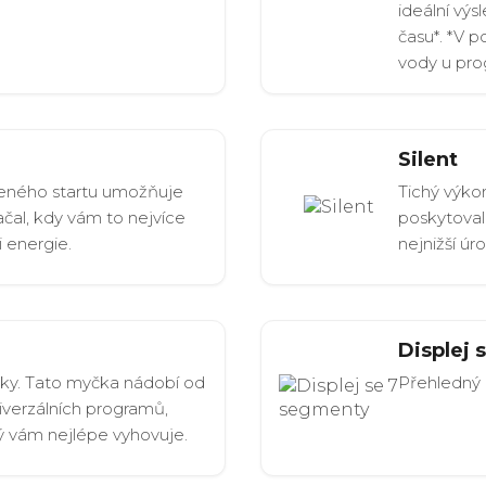
ideální výs
času*. *V 
vody u pro
Silent
ženého startu umožňuje
Tichý výko
ačal, kdy vám to nejvíce
poskytovala
i energie.
nejnižší úr
Displej 
ledky. Tato myčka nádobí od
Přehledný d
niverzálních programů,
rý vám nejlépe vyhovuje.