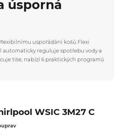
a úsporná
flexibilnímu uspořádání košů Flexi
l automaticky reguluje spotřebu vody a
cuje tiše, nabízí 6 praktických programů
hirlpool WSIC 3M27 C
ouprav
.