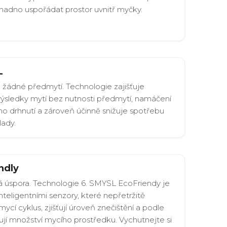
nadno uspořádat prostor uvnitř myčky.
L
 žádné předmytí. Technologie zajišťuje
ýsledky mytí bez nutnosti předmytí, namáčení
ho drhnutí a zároveň účinně snižuje spotřebu
lady.
ndly
úspora. Technologie 6. SMYSL EcoFriendy je
teligentními senzory, které nepřetržitě
mycí cyklus, zjišťují úroveň znečištění a podle
ují množství mycího prostředku. Vychutnejte si