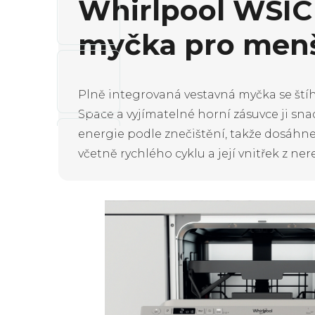
Whirlpool WSIC
myčka pro menš
Plně integrovaná vestavná myčka se štíh
Space a vyjímatelné horní zásuvce ji sn
energie podle znečištění, takže dosáhne
včetně rychlého cyklu a její vnitřek z ner