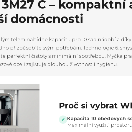
 3M27 C – kompaktní 
í domácnosti
lým tělem nabídne kapacitu pro 10 sad nádobí a díky 
adno přizpůsobíte svým potřebám. Technologie 6. smys
te perfektní čistoty s minimální spotřebou. Myčka pra
ezové oceli zajišťuje dlouhou životnost i hygienu.
Proč si vybrat W
Kapacita 10 obědových s
✓
Maximální využití prostoru