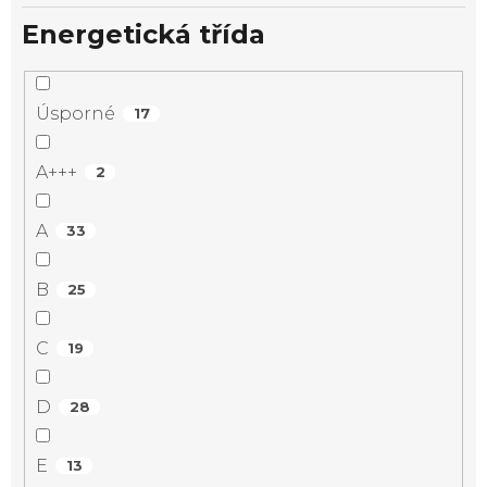
Energetická třída
Úsporné
17
A+++
2
A
33
B
25
C
19
D
28
E
13