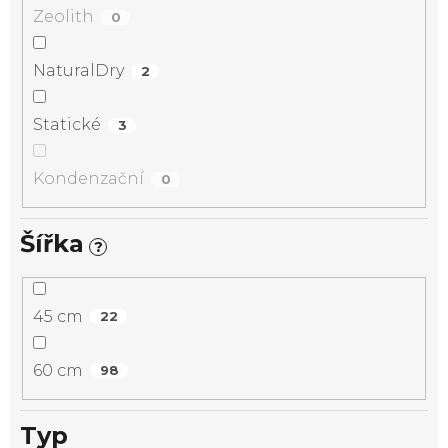
Zeolith
0
NaturalDry
2
Statické
3
Kondenzační
0
Šířka
?
45 cm
22
60 cm
98
Typ