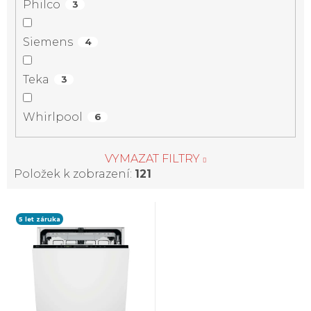
Philco
3
Siemens
4
Teka
3
Whirlpool
6
VYMAZAT FILTRY
Položek k zobrazení:
121
V
5 let záruka
ý
p