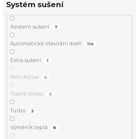
Systém sušení
Asistent sušení
7
Automatické otevírání dveří
114
Extra sušení
1
Mini Active
0
Topné těleso
0
Turbo
2
Výměník tepla
8