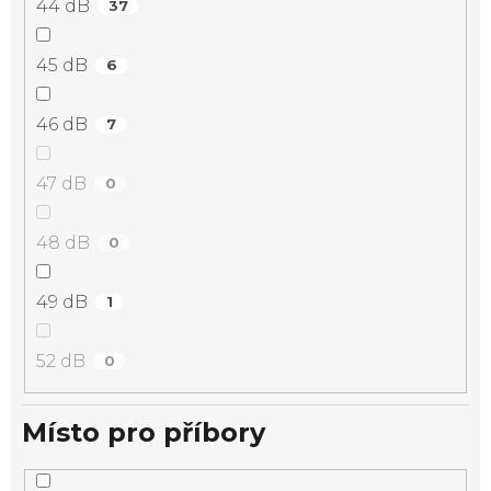
44 dB
37
45 dB
6
46 dB
7
47 dB
0
48 dB
0
49 dB
1
52 dB
0
Místo pro příbory