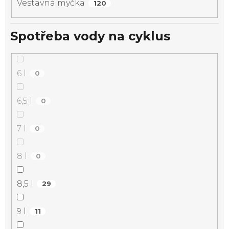
Vestavná myčka
120
Spotřeba vody na cyklus
6 l
0
6,5 l
0
7 l
0
8 l
0
8,5 l
29
9 l
11