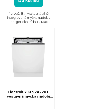
Do košíku
#type2-B#! Vestavná plně
integrovaná myčka nádobí,
Energetická třída: B, Max.
hlučnost: 38 dB, Místo pro
příbory: Zásuvka, Počet souprav
nádobí: 14, Počet programů: 8,
Spotřeba vody na cyklus: 8.4...
Electrolux KL92A220T
vestavná myčka nádobí
SatelliteClean® Pro