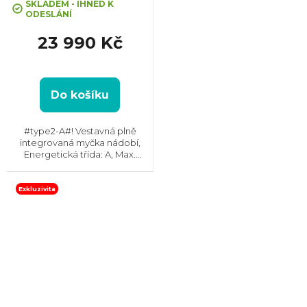
SKLADEM - IHNED K
ODESLÁNÍ
23 990 Kč
Do košíku
#type2-A#! Vestavná plně
integrovaná myčka nádobí,
Energetická třída: A, Max.
hlučnost: 38 dB, Místo pro
příbory: Zásuvka, Počet souprav
nádobí: 14, Počet programů: 8,
Exkluzivita
Spotřeba vody na cyklus: 8,5...