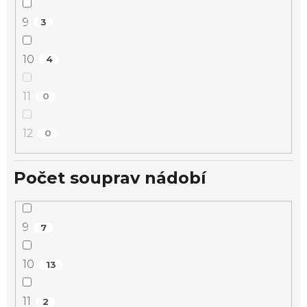
9
3
10
4
11
0
12
0
Počet souprav nádobí
9
7
10
13
11
2