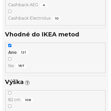
Cashback AEG
4
Cashback Electrolux
10
Vhodné do IKEA metod
Ano
121
Ne
187
Výška
?
82 cm
108