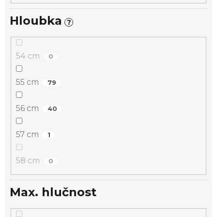
Hloubka
?
54 cm
0
55 cm
79
56 cm
40
57 cm
1
58 cm
0
Max. hlučnost