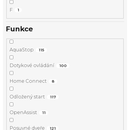
F
1
Funkce
AquaStop
115
Dotykové ovládání
100
Home Connect
8
Odložený start
117
OpenAssist
11
Posuvné dveře
121