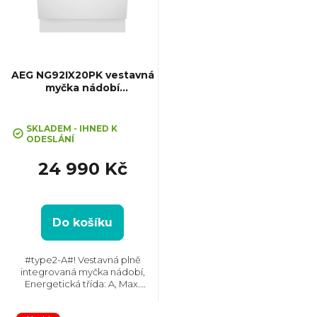
i
s
p
AEG NG92IX20PK vestavná
myčka nádobí
SatelliteClean® Pro
r
SKLADEM - IHNED K
o
ODESLÁNÍ
24 990 Kč
d
u
Do košíku
k
#type2-A#! Vestavná plně
integrovaná myčka nádobí,
t
Energetická třída: A, Max.
hlučnost: 37 dB, Místo pro
příbory: Zásuvka, Počet souprav