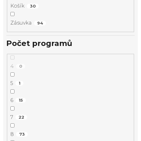
Košík
30
Zásuvka
94
Počet programů
4
0
5
1
6
15
7
22
8
73