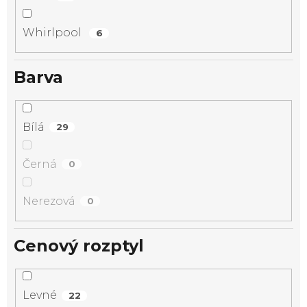
Whirlpool
6
Barva
Bílá
29
Černá
0
Nerezová
0
Cenový rozptyl
Levné
22