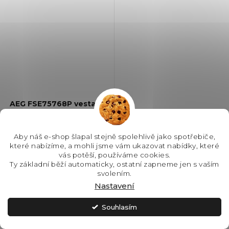
AEG FSE75768P vestavná
myčka nádobí GlassCare
Aby náš e-shop šlapal stejně spolehlivě jako spotřebiče,
SKLADEM - IHNED K
které nabízíme, a mohli jsme vám ukazovat nabídky, které
ODESLÁNÍ
vás potěší, používáme cookies.
Ty základní běží automaticky, ostatní zapneme jen s vaším
21 990 Kč
svolením.
Nastavení
Souhlasím
Do košíku