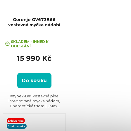
Gorenje GV673B66
vestavná myčka nádobí
Průměrné
hodnocení
SKLADEM - IHNED K
ODESLÁNÍ
produktu
je
15 990 Kč
5,0
z
5
hvězdiček.
Do košíku
#type2-B#! Vestavná plně
integrovaná myčka nádobí,
Energetická třída: B, Max.
hlučnost: 38 dB, Místo pro
příbory: Zásuvka, Počet souprav
nádobí: 16, Spotřeba vody na
Exkluzivita
cyklus: 9.5 l, Automatické...
5 let záruka