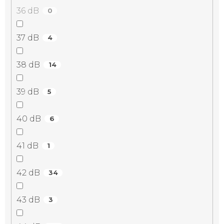
36 dB
0
37 dB
4
38 dB
14
39 dB
5
40 dB
6
41 dB
1
42 dB
34
43 dB
3