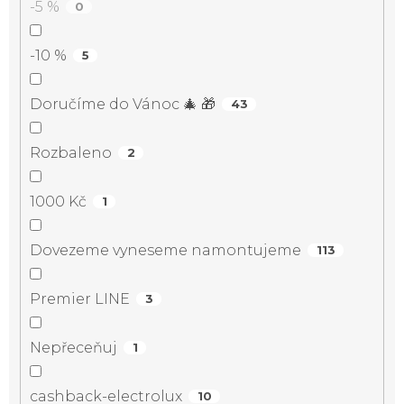
-5 %
0
-10 %
5
Doručíme do Vánoc 🎄 🎁
43
Rozbaleno
2
1000 Kč
1
Dovezeme vyneseme namontujeme
113
Premier LINE
3
Nepřeceňuj
1
cashback-electrolux
10