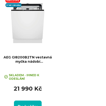
ů
nádobí: 14, Počet programů: 8,
Exkluzivita
Spotřeba vody na cyklus: 8,5...
5 let záruka
AEG GI8200B2TN vestavná
myčka nádobí
SatelliteClean® Pro
SKLADEM - IHNED K
ODESLÁNÍ
21 990 Kč