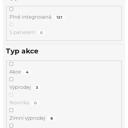
Plně integrovaná
121
S panelem
0
Typ akce
Akce
4
Výprodej
3
Novinka
0
Zimní výprodej
8