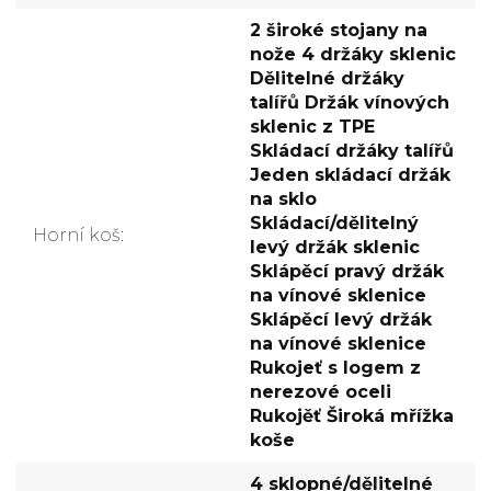
2 široké stojany na
nože 4 držáky sklenic
Dělitelné držáky
talířů Držák vínových
sklenic z TPE
Skládací držáky talířů
Jeden skládací držák
na sklo
Skládací/dělitelný
Horní koš
:
levý držák sklenic
Sklápěcí pravý držák
na vínové sklenice
Sklápěcí levý držák
na vínové sklenice
Rukojeť s logem z
nerezové oceli
Rukojěť Široká mřížka
koše
4 sklopné/dělitelné