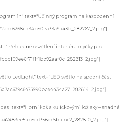
rogram 1h" text="Účinný program na každodenní
6072adc6268cd34b50ea33a9a43b_282767_2.jpg"]
t="Přehledné osvětlení interiéru myčky pro
6fcbdf09ee6f71f1f1bd92aaf0c_282813_2.jpg"]
tlo LedLight" text="LED světlo na spodní části
f06d7ac639c6475990bce4434a27_282814_2.jpg"]
" text="Horní koš s kuličkovými ložisky – snadné
5dda47483ee5ab5cd356dc5bfcbc2_282810_2.jpg"]