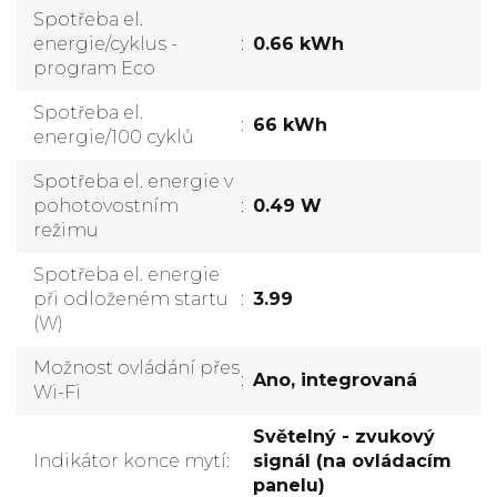
Spotřeba el.
energie/cyklus -
:
0.66 kWh
program Eco
Spotřeba el.
:
66 kWh
energie/100 cyklů
Spotřeba el. energie v
pohotovostním
:
0.49 W
režimu
Spotřeba el. energie
při odloženém startu
:
3.99
(W)
Možnost ovládání přes
:
Ano, integrovaná
Wi-Fi
Světelný - zvukový
Indikátor konce mytí
:
signál (na ovládacím
panelu)