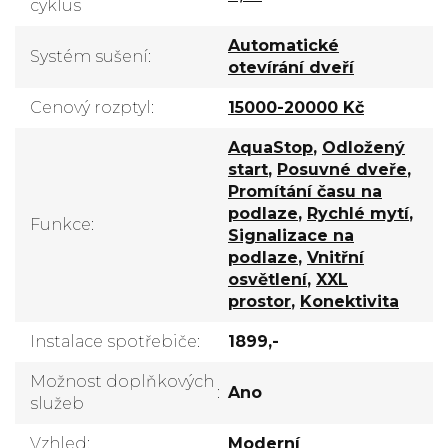
cyklus
Automatické
Systém sušení
:
otevírání dveří
Cenový rozptyl
:
15000-20000 Kč
AquaStop
,
Odložený
start
,
Posuvné dveře
,
Promítání času na
podlaze
,
Rychlé mytí
,
Funkce
:
Signalizace na
podlaze
,
Vnitřní
osvětlení
,
XXL
prostor
,
Konektivita
Instalace spotřebiče
:
1899,-
Možnost doplňkových
:
Ano
služeb
Vzhled
:
Moderní