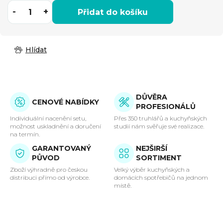
Přidat do košíku
Hlídat
DŮVĚRA
CENOVÉ NABÍDKY
PROFESIONÁLŮ
Individuální nacenění setu,
Přes 350 truhlářů a kuchyňských
možnost uskladnění a doručení
studií nám svěřuje své realizace.
na termín.
GARANTOVANÝ
NEJŠIRŠÍ
PŮVOD
SORTIMENT
Zboží výhradně pro českou
Velký výběr kuchyňských a
distribuci přímo od výrobce.
domácích spotřebičů na jednom
místě.