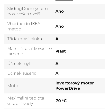
SlidingDoor systém
:
Ano
posuvných dveří
Vhodné do IKEA
:
Ano
metod
Třída emisí hluku
:
A
Materiál ostřikovacího
:
Plast
ramene
Účinek mytí
:
A
Účinek sušení
:
A
Invertorový motor
Motor
:
PowerDrive
Maximální teplota
:
70 °C
vstupní vody