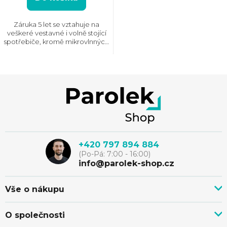
Záruka 5 let se vztahuje na
veškeré vestavné i volně stojící
spotřebiče, kromě mikrovlnných
trub, odsavačů par a plynových
varných desek, tam je standartní
záruka 2 roky.
Z
á
p
+420 797 894 884
(Po-Pá: 7:00 - 16:00)
a
info@parolek-shop.cz
t
Vše o nákupu
Vše o nákupu
í
O společnosti
Doprava, platba a služby