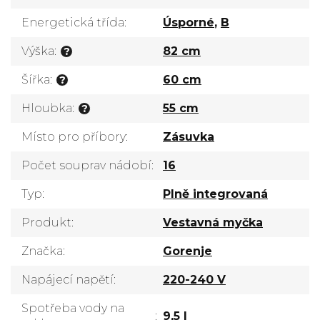
Energetická třída
:
Úsporné
,
B
Výška
:
82 cm
?
Šířka
:
60 cm
?
Hloubka
:
55 cm
?
Místo pro příbory
:
Zásuvka
Počet souprav nádobí
:
16
Typ
:
Plně integrovaná
Produkt
:
Vestavná myčka
Značka
:
Gorenje
Napájecí napětí
:
220-240 V
Spotřeba vody na
:
9,5 l