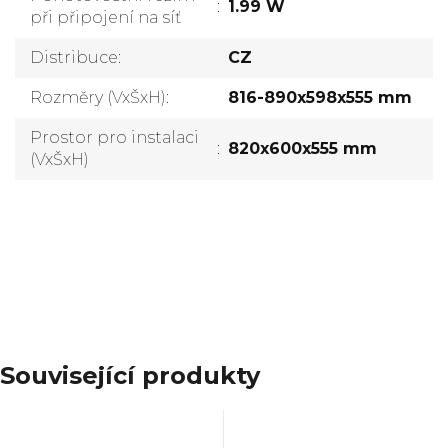
:
1.99 W
při připojení na síť
Distribuce
:
CZ
Rozměry (VxŠxH)
:
816-890x598x555 mm
Prostor pro instalaci
:
820x600x555 mm
(VxŠxH)
Přidat komentář
Související produkty