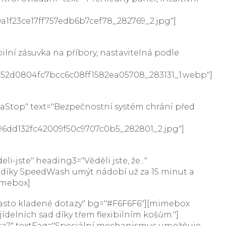
0a1f23ce17ff757edb6b7cef78_282769_2.jpg"]
ilní zásuvka na příbory, nastavitelná podle
b552d0804fc7bcc6c08ff1582ea05708_283131_1.webp"]
aStop" text="Bezpečnostní systém chrání před
a896dd132fc42009f50c9707c0b5_282801_2.jpg"]
-jste" heading3="Věděli jste, že..."
 díky SpeedWash umýt nádobí už za 15 minut a
mimebox]
"Často kladené dotazy" bg="#F6F6F6"][mimebox
ídelních sad díky třem flexibilním košům."]
řka?" textFaq="Speciální mechanismus umožňuje