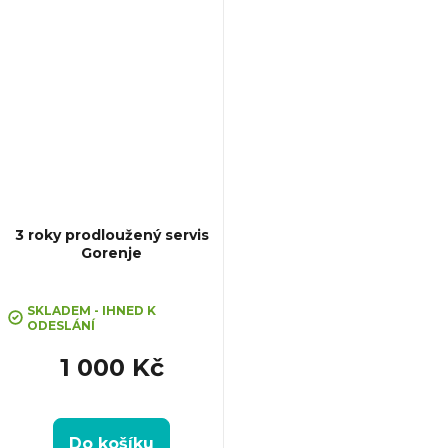
3 roky prodloužený servis
Gorenje
Průměrné
hodnocení
SKLADEM - IHNED K
ODESLÁNÍ
produktu
je
1 000 Kč
5,0
z
5
hvězdiček.
Do košíku