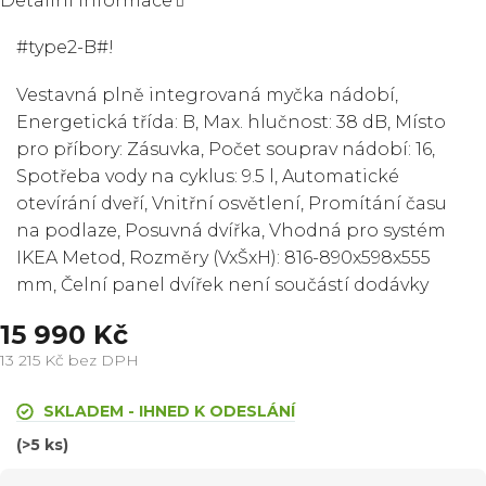
Detailní informace
#type2-B#!
Vestavná plně integrovaná myčka nádobí,
Energetická třída: B, Max. hlučnost: 38 dB, Místo
pro příbory: Zásuvka, Počet souprav nádobí: 16,
Spotřeba vody na cyklus: 9.5 l, Automatické
otevírání dveří, Vnitřní osvětlení, Promítání času
na podlaze, Posuvná dvířka, Vhodná pro systém
IKEA Metod, Rozměry (VxŠxH): 816-890x598x555
mm, Čelní panel dvířek není součástí dodávky
15 990 Kč
13 215 Kč bez DPH
Měrná
cena:
SKLADEM - IHNED K ODESLÁNÍ
(>5 ks)