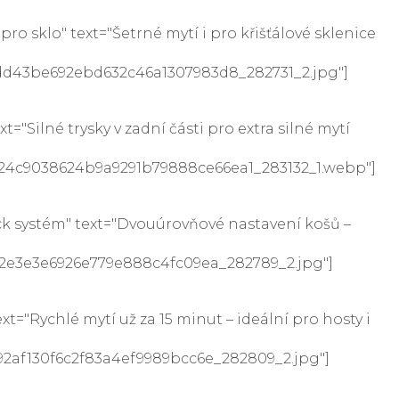
sklo" text="Šetrné mytí i pro křišťálové sklenice
add43be692ebd632c46a1307983d8_282731_2.jpg"]
Silné trysky v zadní části pro extra silné mytí
c824c9038624b9a9291b79888ce66ea1_283132_1.webp"]
k systém" text="Dvouúrovňové nastavení košů –
9a2e3e3e6926e779e888c4fc09ea_282789_2.jpg"]
"Rychlé mytí už za 15 minut – ideální pro hosty i
592af130f6c2f83a4ef9989bcc6e_282809_2.jpg"]