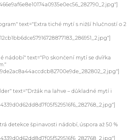
0466e9af6e8e10174a0935e0ec56_282790_2.jpg"]
m" text="Extra tiché mytí s nižší hlučností o 2
1212cb1bb6dce57916728877183_286951_2.jpg"]
 nádobí" text="Po skončení mytí se dvířka
m."
91179de2ac8a44accdcb82700e9de_282802_2.jpg"]
r" text="Držák na lahve – důkladné mytí i
404339d0d62dd8d7f05f529516f6_282768_2.jpg"]
á detekce špinavosti nádobí, úspora až 50 %
404339d0d62dd8d7f05f529516f6_282768_2.jpg"]