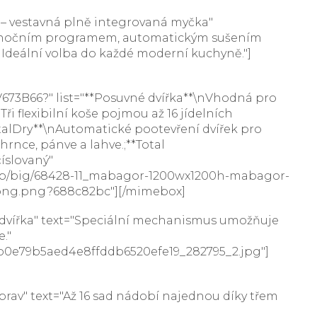
 – vestavná plně integrovaná myčka"
hým nočním programem, automatickým sušením
. Ideální volba do každé moderní kuchyně."]
673B66?" list="**Posuvné dvířka**\nVhodná pro
i flexibilní koše pojmou až 16 jídelních
otalDry**\nAutomatické pootevření dvířek pro
rnce, pánve a lahve.;**Total
íslovaný"
hop/big/68428-11_mabagor-1200wx1200h-mabagor-
-fpng.png?688c82bc"][/mimebox]
dvířka" text="Speciální mechanismus umožňuje
."
84b0e79b5aed4e8ffddb6520efe19_282795_2.jpg"]
rav" text="Až 16 sad nádobí najednou díky třem