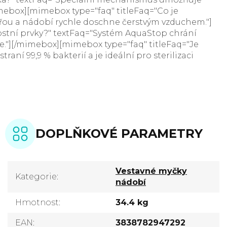
imebox][mimebox type="faq" titleFaq="Co je
vřou a nádobí rychle doschne čerstvým vzduchem."]
stní prvky?" textFaq="Systém AquaStop chrání
e."][/mimebox][mimebox type="faq" titleFaq="Je
ní 99,9 % bakterií a je ideální pro sterilizaci
DOPLŇKOVÉ PARAMETRY
Vestavné myčky
Kategorie
:
nádobí
Hmotnost
:
34.4 kg
EAN
:
3838782947292