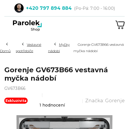
Přejít
+420 797 894 884
na
obsah
NÁ
KOŠ
Hledat
Vestavné
Myčky
Gorenje GV673B66 vestavná
Domů
spotřebiče
nádobí
myčka nádobí
Gorenje GV673B66 vestavná
myčka nádobí
GV673B66
Značka:
Gorenje
Průměrné
Exkluzivita
1 hodnocení
hodnocení
produktu
je
5,0