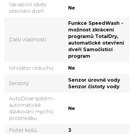
Variabilní závěs
:
Ne
otevírání dveří
Funkce SpeedWash -
možnost zkrácení
programů TotalDry,
Další vlastnosti
:
automatické otevření
dveří Samočistící
program
Ionizátor vzduchu
:
Ne
Senzor úrovně vody
Senzory
:
Senzor čistoty vody
AutoDose systém -
automatické
:
Ne
dávkování mycího
prostředku
Počet košů
:
3