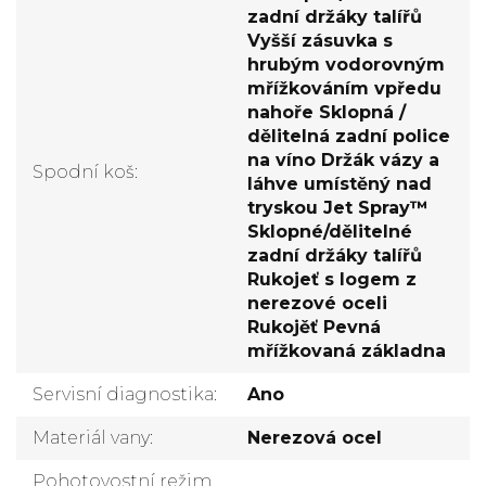
zadní držáky talířů
Vyšší zásuvka s
hrubým vodorovným
mřížkováním vpředu
nahoře Sklopná /
dělitelná zadní police
na víno Držák vázy a
Spodní koš
:
láhve umístěný nad
tryskou Jet Spray™
Sklopné/dělitelné
zadní držáky talířů
Rukojeť s logem z
nerezové oceli
Rukojěť Pevná
mřížkovaná základna
Servisní diagnostika
:
Ano
Materiál vany
:
Nerezová ocel
Pohotovostní režim