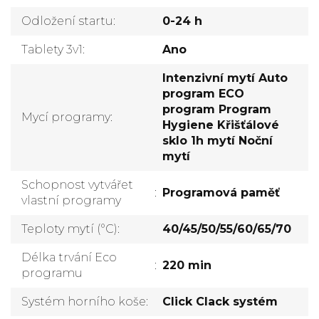
Odložení startu
:
0-24 h
Tablety 3v1
:
Ano
Intenzivní mytí Auto
program ECO
program Program
Mycí programy
:
Hygiene Křišťálové
sklo 1h mytí Noční
mytí
Schopnost vytvářet
:
Programová paměť
vlastní programy
Teploty mytí (°C)
:
40/45/50/55/60/65/70
Délka trvání Eco
:
220 min
programu
Systém horního koše
:
Click Clack systém