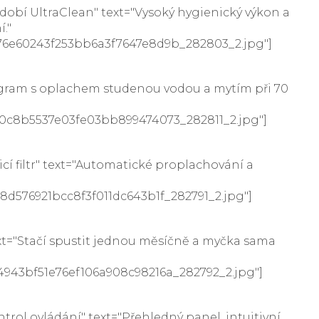
bí UltraClean" text="Vysoký hygienický výkon a
."
9a76e60243f253bb6a3f7647e8d9b_282803_2.jpg"]
ogram s oplachem studenou vodou a mytím při 70
150c8b5537e03fe03bb899474073_282811_2.jpg"]
 filtr" text="Automatické proplachování a
d8d576921bcc8f3f011dc643b1f_282791_2.jpg"]
t="Stačí spustit jednou měsíčně a myčka sama
c4943bf51e76ef106a908c98216a_282792_2.jpg"]
l ovládání" text="Přehledný panel, intuitivní