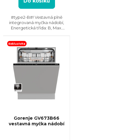
Do košíku
#type2-B#! Vestavná plně
integrovaná myčka nádobí,
Energetická třída: B, Max.
hlučnost: 38 dB, Místo pro
příbory: Zásuvka, Počet souprav
nádobí: 14, Počet programů: 8,
Exkluzivita
Spotřeba vody na cyklus: 8.4...
Gorenje GV673B66
vestavná myčka nádobí
Průměrné