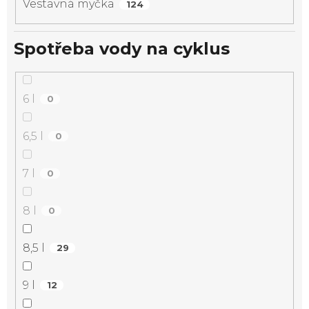
Vestavná myčka
124
Spotřeba vody na cyklus
6 l
0
6,5 l
0
7 l
0
8 l
0
8,5 l
29
9 l
12