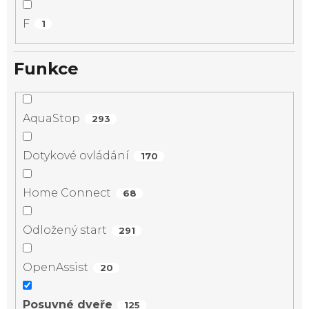
F
1
Funkce
AquaStop
293
Dotykové ovládání
170
Home Connect
68
Odložený start
291
OpenAssist
20
Posuvné dveře
125