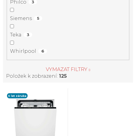
Philco
3
Siemens
5
Teka
3
Whirlpool
6
VYMAZAT FILTRY
Položek k zobrazení:
125
V
5 let záruka
ý
p