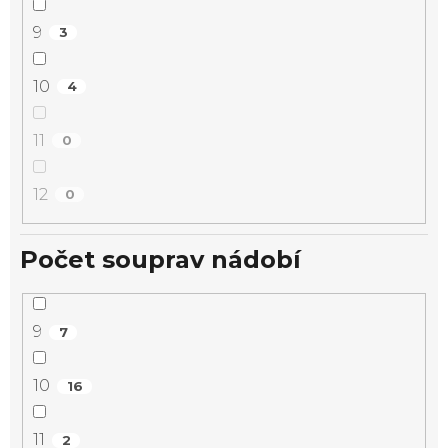
9
3
10
4
11
0
12
0
Počet souprav nádobí
9
7
10
16
11
2