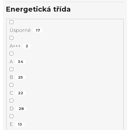
Energetická třída
Úsporné
17
A+++
2
A
34
B
25
C
22
D
28
E
13