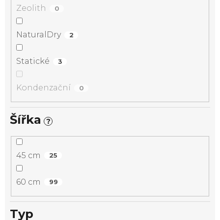
Zeolith
0
NaturalDry
2
Statické
3
Kondenzační
0
Šířka
?
45 cm
25
60 cm
99
Typ