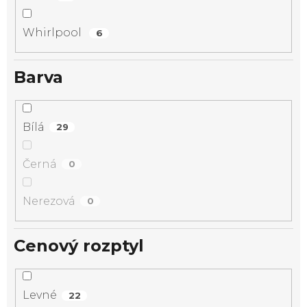
Whirlpool
6
Barva
Bílá
29
Černá
0
Nerezová
0
Cenový rozptyl
Levné
22