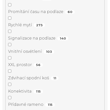
Promítání času na podlaze
60
Rychlé mytí
273
Signalizace na podlaze
140
Vnitřní osvětlení
103
XXL prostor
56
Zdvihací spodní koš
11
Konektivita
115
Přídavné rameno
115