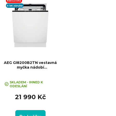
ů
nádobí: 14, Počet programů: 8,
Exkluzivita
Spotřeba vody na cyklus: 8,5...
5 let záruka
AEG GI8200B2TN vestavná
myčka nádobí
SatelliteClean® Pro
SKLADEM - IHNED K
ODESLÁNÍ
21 990 Kč