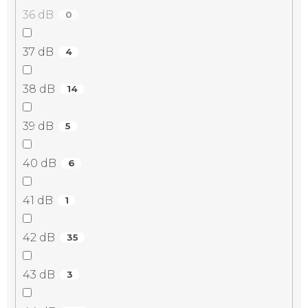
36 dB
0
37 dB
4
38 dB
14
39 dB
5
40 dB
6
41 dB
1
42 dB
35
43 dB
3