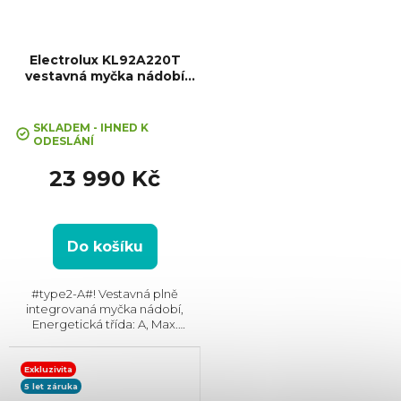
Electrolux KL92A220T
vestavná myčka nádobí
SatelliteClean® Pro
SKLADEM - IHNED K
ODESLÁNÍ
23 990 Kč
Do košíku
#type2-A#! Vestavná plně
integrovaná myčka nádobí,
Energetická třída: A, Max.
hlučnost: 38 dB, Místo pro
příbory: Zásuvka, Počet souprav
nádobí: 14, Počet programů: 8,
Exkluzivita
Spotřeba vody na cyklus: 8,5...
5 let záruka