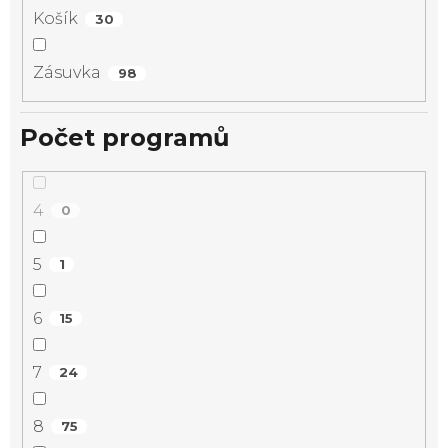
Košík
30
Zásuvka
98
Počet programů
4
0
5
1
6
15
7
24
8
75