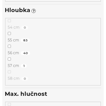
Hloubka
?
54 cm
0
55 cm
83
56 cm
40
57 cm
1
58 cm
0
Max. hlučnost