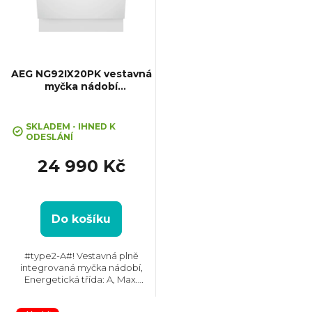
i
s
p
AEG NG92IX20PK vestavná
myčka nádobí
SatelliteClean® Pro
r
SKLADEM - IHNED K
o
ODESLÁNÍ
24 990 Kč
d
u
Do košíku
k
#type2-A#! Vestavná plně
integrovaná myčka nádobí,
t
Energetická třída: A, Max.
hlučnost: 37 dB, Místo pro
příbory: Zásuvka, Počet souprav