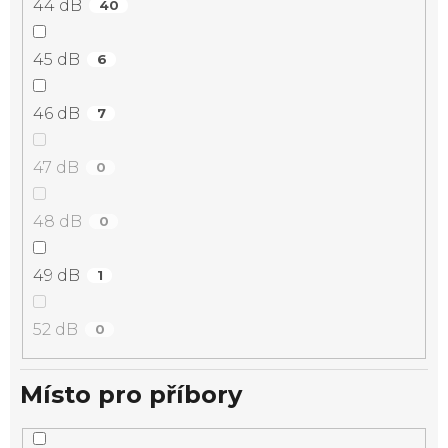
44 dB
40
45 dB
6
46 dB
7
47 dB
0
48 dB
0
49 dB
1
52 dB
0
Místo pro příbory