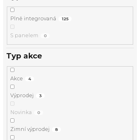
Plně integrovaná
125
S panelem
0
Typ akce
Akce
4
Výprodej
3
Novinka
0
Zimní výprodej
8