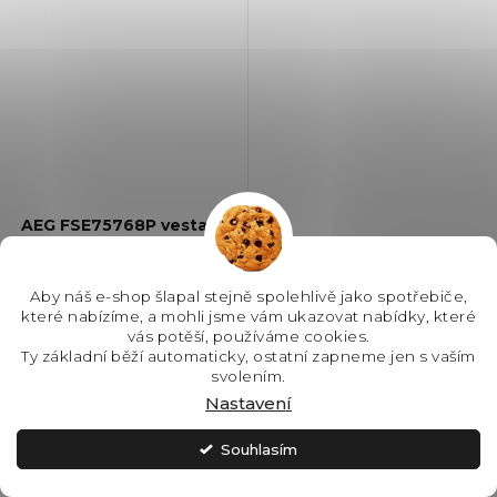
AEG FSE75768P vestavná
myčka nádobí GlassCare
Aby náš e-shop šlapal stejně spolehlivě jako spotřebiče,
SKLADEM - IHNED K
které nabízíme, a mohli jsme vám ukazovat nabídky, které
ODESLÁNÍ
vás potěší, používáme cookies.
Ty základní běží automaticky, ostatní zapneme jen s vaším
21 990 Kč
svolením.
Nastavení
Souhlasím
Do košíku