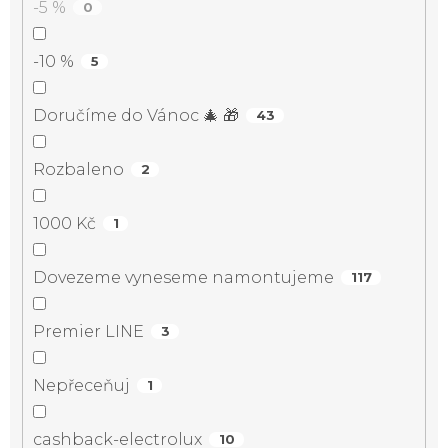
-5 %
0
-10 %
5
Doručíme do Vánoc 🎄 🎁
43
Rozbaleno
2
1000 Kč
1
Dovezeme vyneseme namontujeme
117
Premier LINE
3
Nepřeceňuj
1
cashback-electrolux
10