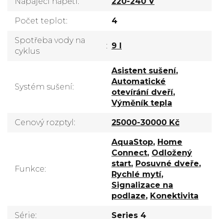
Napájecí napětí
:
220-240 V
Počet teplot
:
4
Spotřeba vody na
:
9 l
cyklus
Asistent sušení
,
Automatické
Systém sušení
:
otevírání dveří
,
Výměník tepla
Cenový rozptyl
:
25000-30000 Kč
AquaStop
,
Home
Connect
,
Odložený
start
,
Posuvné dveře
,
Funkce
:
Rychlé mytí
,
Signalizace na
podlaze
,
Konektivita
Série
:
Series 4