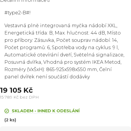
Detailní informace
#type2-B#!
Vestavná plně integrovaná myčka nádobí XXL,
Energetická třída: B, Max. hlučnost: 44 dB, Místo
pro příbory: Zásuvka, Počet souprav nádobí: 14,
Počet programů: 6, Spotřeba vody na cyklus: 9 l,
Automatické otevírání dveří, Světelná signalizace,
Posuvná dvířka, Vhodná pro systém IKEA Metod,
Rozměry (VxŠxH): 865-925x598x550 mm, Čelní
panel dvířek není součástí dodávky
19 105 Kč
15 789 Kč bez DPH
Měrná
cena:
SKLADEM - IHNED K ODESLÁNÍ
(2 ks)