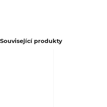
PAROLEK-SHOP.cz – Rodinný eshop s
kuchyňskými a domácími spotřebiči
Související produkty