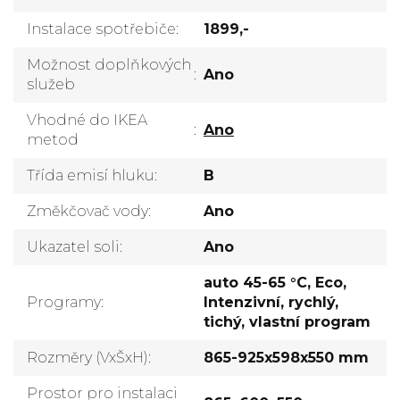
Instalace spotřebiče
:
1899,-
Možnost doplňkových
:
Ano
služeb
Vhodné do IKEA
:
Ano
metod
Třída emisí hluku
:
B
Změkčovač vody
:
Ano
Ukazatel soli
:
Ano
auto 45-65 °C, Eco,
Programy
:
Intenzivní, rychlý,
tichý, vlastní program
Rozměry (VxŠxH)
:
865-925x598x550 mm
Prostor pro instalaci