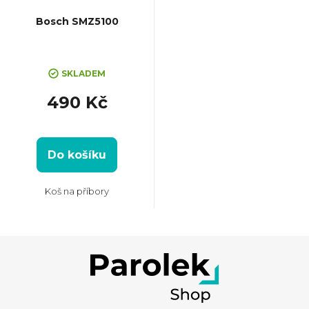
Bosch SMZ5100
SKLADEM
490 Kč
Do košíku
Koš na příbory
Z
á