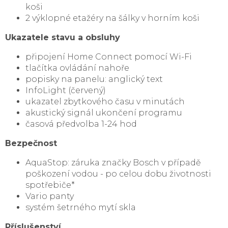
koši
2 výklopné etažéry na šálky v horním koši
Ukazatele stavu a obsluhy
připojení Home Connect pomocí Wi-Fi
tlačítka ovládání nahoře
popisky na panelu: anglický text
InfoLight (červený)
ukazatel zbytkového času v minutách
akustický signál ukončení programu
časová předvolba 1-24 hod
Bezpečnost
AquaStop: záruka značky Bosch v případě
poškození vodou - po celou dobu životnosti
spotřebiče*
Vario panty
systém šetrného mytí skla
Příslušenství