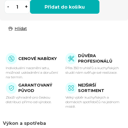
Přidat do košíku
Hlídat
DŮVĚRA
CENOVÉ NABÍDKY
PROFESIONÁLŮ
Individuální nacenění setu,
Přes 350 truhlářů a kuchyňských
možnost uskladnění a doručení
studií nám svěřuje své realizace.
na termín.
GARANTOVANÝ
NEJŠIRŠÍ
PŮVOD
SORTIMENT
Zboží výhradně pro českou
Velký výběr kuchyňských a
distribuci přímo od výrobce.
domácích spotřebičů na jednom
místě.
Výkon a spotřeba