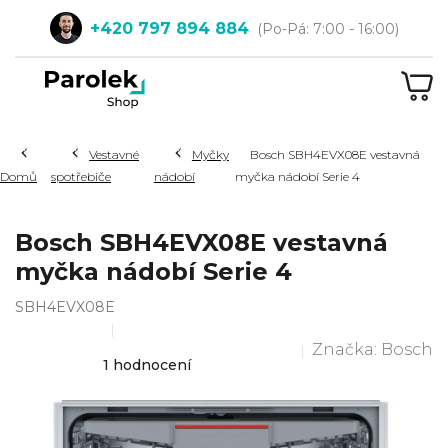
Přejít
+420 797 894 884
na
obsah
NÁ
KOŠ
Hledat
Vestavné
Myčky
Bosch SBH4EVX08E vestavná
Domů
spotřebiče
nádobí
myčka nádobí Serie 4
Bosch SBH4EVX08E vestavná
myčka nádobí Serie 4
SBH4EVX08E
Značka:
Bosch
Průměrné
1 hodnocení
hodnocení
produktu
je
4,0