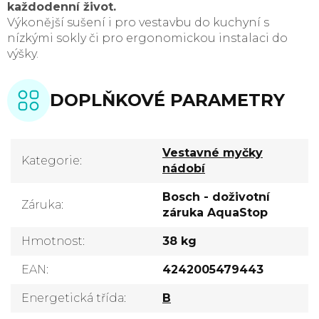
každodenní život.
Výkonější sušení i pro vestavbu do kuchyní s
nízkými sokly či pro ergonomickou instalaci do
výšky.
DOPLŇKOVÉ PARAMETRY
Vestavné myčky
Kategorie
:
nádobí
Bosch - doživotní
Záruka
:
záruka AquaStop
Hmotnost
:
38 kg
EAN
:
4242005479443
Energetická třída
:
B