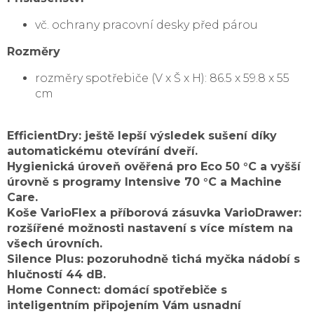
vč. ochrany pracovní desky před párou
Rozměry
rozměry spotřebiče (V x Š x H): 86.5 x 59.8 x 55
cm
EfficientDry: ještě lepší výsledek sušení díky
automatickému otevírání dveří.
Hygienická úroveň ověřená pro Eco 50 °C a vyšší
úrovně s programy Intensive 70 °C a Machine
Care.
Koše VarioFlex a příborová zásuvka VarioDrawer:
rozšířené možnosti nastavení s více místem na
všech úrovních.
Silence Plus: pozoruhodně tichá myčka nádobí s
hlučností 44 dB.
Home Connect: domácí spotřebiče s
inteligentním připojením Vám usnadní