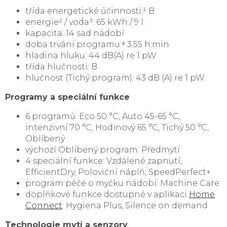
třída energetické účinnosti:¹ B
energie² / voda³: 65 kWh / 9 l
kapacita: 14 sad nádobí
doba trvání programu:⁴ 3:55 h:min
hladina hluku: 44 dB(A) re 1 pW
třída hlučnosti: B
hlučnost (Tichý program): 43 dB (A) re 1 pW
Programy a speciální funkce
6 programů: Eco 50 °C, Auto 45-65 °C,
intenzivní 70 °C, Hodinový 65 °C, Tichý 50 °C,
Oblíbený
výchozí Oblíbený program: Předmytí
4 speciální funkce: Vzdálené zapnutí,
EfficientDry, Poloviční náplň, SpeedPerfect+
program péče o myčku nádobí: Machine Care
doplňkové funkce dostupné v aplikaci
Home
Connect
: Hygiena Plus, Silence on demand
Technologie mytí a senzory