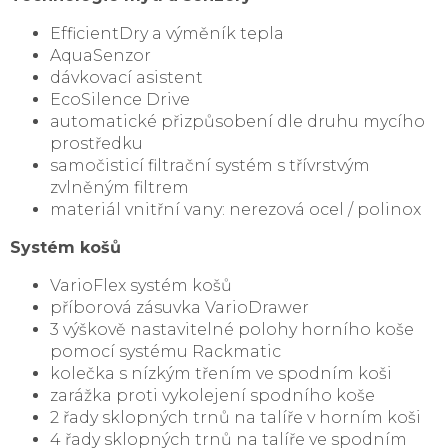
EfficientDry a výměník tepla
AquaSenzor
dávkovací asistent
EcoSilence Drive
automatické přizpůsobení dle druhu mycího
prostředku
samočisticí filtrační systém s třívrstvým
zvlněným filtrem
materiál vnitřní vany: nerezová ocel / polinox
Systém košů
VarioFlex systém košů
příborová zásuvka VarioDrawer
3 výškově nastavitelné polohy horního koše
pomocí systému Rackmatic
kolečka s nízkým třením ve spodním koši
zarážka proti vykolejení spodního koše
2 řady sklopných trnů na talíře v horním koši
4 řady sklopných trnů na talíře ve spodním