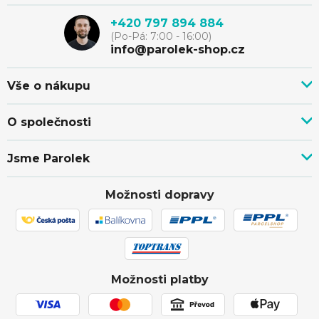
p
+420 797 894 884
(Po-Pá: 7:00 - 16:00)
a
info@parolek-shop.cz
t
Vše o nákupu
Vše o nákupu
í
O společnosti
Doprava, platba a služby
Novinky z blogu
Nákup na splátky
Jsme Parolek
Kontakty
Velkoobchod a spolupráce
O nás
Ověřeno zákazníky
Individuální cenová nabídka
Možnosti dopravy
Showroom Svitávka
Hodnocení obchodu
Reklamace a vrácení zboží
Truhlářství
Affiliate program
Zásilka přišla poškozena
Ochrana osobních údajů
Obchodní podmínky
Možnosti platby
Používání souborů cookies