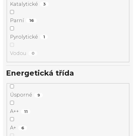
Katalytické
3
Parní
16
Pyrolytické
1
Vodou
0
Energetická třída
Úsporné
9
A++
11
A+
6