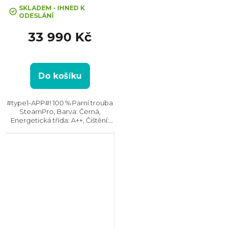
SKLADEM - IHNED K
ODESLÁNÍ
33 990 Kč
Do košíku
#type1-APP#! 100 % Parní trouba
SteamPro, Barva: Černá,
Energetická třída: A++, Čištění:
Parní, Vnitřní objem: 70 l, Max.
příkon: 3500 W, Rozměry
(VxŠxH): 595x595x567 mm,
Výbava: Teleskopický...