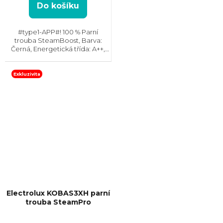
Do košíku
#type1-APP#! 100 % Parní
trouba SteamBoost, Barva:
Černá, Energetická třída: A++,
Čištění: Parní, Vnitřní objem: 70 l,
Max. příkon: 3500 W, Gril,
Rozměry (VxŠxH):594x595x567
Exkluzivita
mm, Výbava:...
Electrolux KOBAS3XH parní
trouba SteamPro
+ Kurz vaření v hodnotě 3000,-
ZDARMA