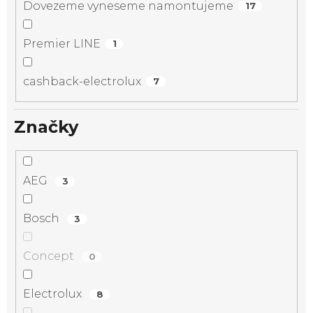
Dovezeme vyneseme namontujeme
17
Premier LINE
1
cashback-electrolux
7
Značky
AEG
3
Bosch
3
Concept
0
Electrolux
8