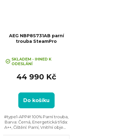
AEG NBP8S731AB parní
trouba SteamPro
+ Kurz vaření v hodnotě 3000,-
Průměrné
ZDARMA
hodnocení
SKLADEM - IHNED K
ODESLÁNÍ
produktu
je
44 990 Kč
5,0
z
5
hvězdiček.
Do košíku
#type1-APP#! 100% Parní trouba,
Barva: Černá, Energetická třída:
A++, Čištění: Parní, Vnitřní objem:
70 l, Max. příkon: 3500 W, Gril,
Rozměry (VxŠxH): 595x595x567