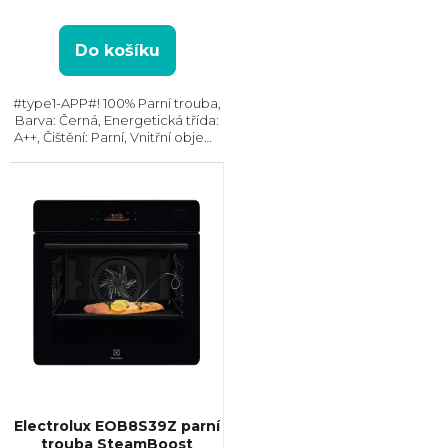
Do košíku
#type1-APP#! 100% Parní trouba,
Barva: Černá, Energetická třída:
A++, Čištění: Parní, Vnitřní objem:
70 l, Max. příkon: 3500 W, Gril,
Rozměry (VxŠxH): 595x595x567
mm, Výbava: Teleskopický...
Electrolux EOB8S39Z parní
trouba SteamBoost