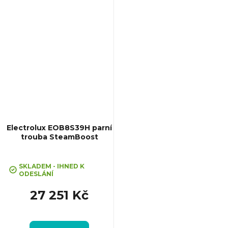
mm, Výbava: Teleskopický...
Electrolux EOB8S39H parní
trouba SteamBoost
+ Kurz vaření v hodnotě 3000,-
ZDARMA
SKLADEM - IHNED K
ODESLÁNÍ
27 251 Kč