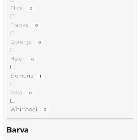
Elica
0
Franke
0
Gorenje
0
Haier
0
Siemens
1
Teka
0
Whirlpool
2
Barva