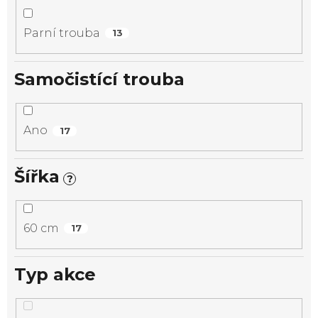
Parní trouba
13
Samočistící trouba
Ano
17
Šířka
?
60 cm
17
Typ akce