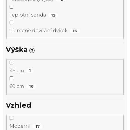
Teplotní sonda
12
Tlumené dovírání dvířek
16
Výška
?
45 cm
1
60 cm
16
Vzhled
Moderní
17