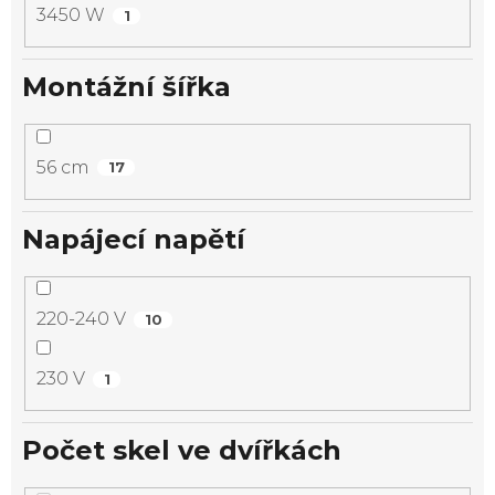
3450 W
1
Montážní šířka
56 cm
17
Napájecí napětí
220-240 V
10
230 V
1
Počet skel ve dvířkách