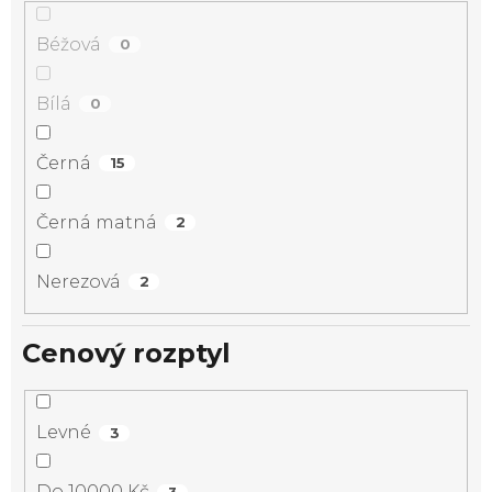
Béžová
0
Bílá
0
Černá
15
Černá matná
2
Nerezová
2
Cenový rozptyl
Levné
3
Do 10000 Kč
3