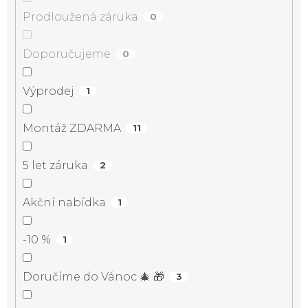
Prodloužená záruka
0
Doporučujeme
0
Výprodej
1
Montáž ZDARMA
11
5 let záruka
2
Akční nabídka
1
-10 %
1
Doručíme do Vánoc 🎄 🎁
3