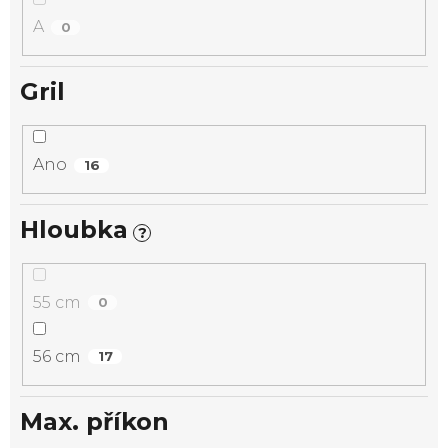
A
0
Gril
Ano
16
Hloubka
?
55 cm
0
56 cm
17
Max. příkon