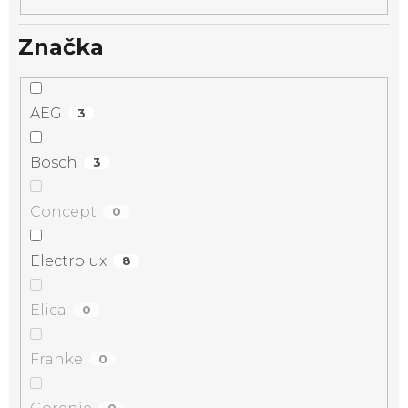
Značka
AEG
3
Bosch
3
Concept
0
Electrolux
8
Elica
0
Franke
0