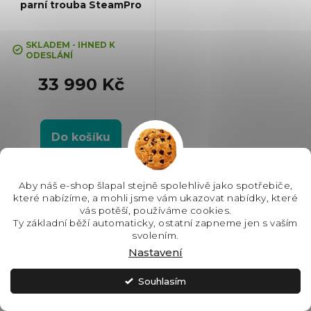
parní trouba SteamPro
+ Kurz vaření v hodnotě 3000,-
ZDARMA
SKLADEM - IHNED K
ODESLÁNÍ
33 990 Kč
Do košíku
#type1-APP#! 100 % Parní
trouba SteamPro, Barva: Černá
Aby náš e-shop šlapal stejně spolehlivě jako spotřebiče,
matná, Energetická třída: A++,
které nabízíme, a mohli jsme vám ukazovat nabídky, které
Čištění: Parní, Vnitřní objem: 70 l,
vás potěší, používáme cookies.
Max. příkon: 3500 W, Rozměry
Ty základní běží automaticky, ostatní zapneme jen s vaším
(VxŠxH): 595x595x567 mm,
Exkluzivita
svolením.
Výbava: Teleskopický...
Nastavení
Souhlasím