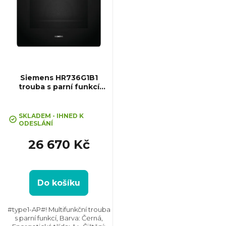
p
i
s
p
Siemens HR736G1B1
trouba s parní funkcí
iQ700
r
SKLADEM - IHNED K
o
ODESLÁNÍ
26 670 Kč
d
u
Do košíku
k
#type1-AP#! Multifunkční trouba
s parní funkcí, Barva: Černá,