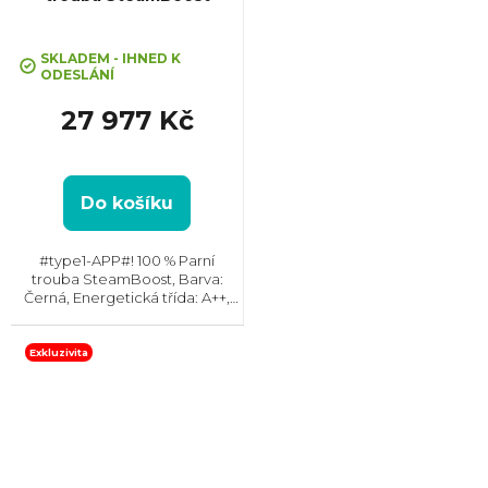
+ Kurz vaření v hodnotě 3000,-
ZDARMA
SKLADEM - IHNED K
ODESLÁNÍ
27 977 Kč
Do košíku
#type1-APP#! 100 % Parní
trouba SteamBoost, Barva:
Černá, Energetická třída: A++,
Čištění: Parní, Vnitřní objem: 70 l,
Max. příkon: 3500 W, Gril,
Rozměry (VxŠxH):594x595x567
Exkluzivita
mm, Výbava:...