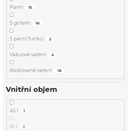
Parní
15
S grilem
16
S parní funkcí
2
Vakuové vaření
4
Asistované vaření
16
Vnitřní objem
45 l
1
65 l
0