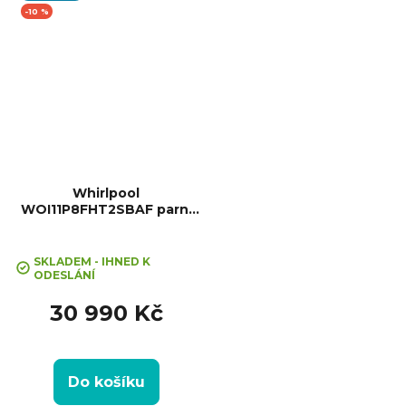
-10 %
Whirlpool
WOI11P8FHT2SBAF parní
+ Sleva 10% při zadání kódu
trouba
"SLEVA10"
SKLADEM - IHNED K
ODESLÁNÍ
30 990 Kč
Do košíku