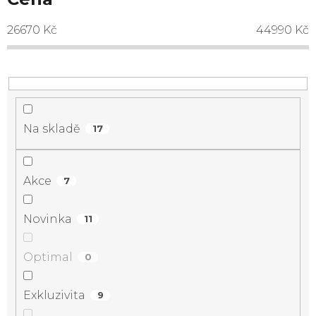
26670
Kč
44990
Kč
Na skladě
17
Akce
7
Novinka
11
Optimal
0
Exkluzivita
9