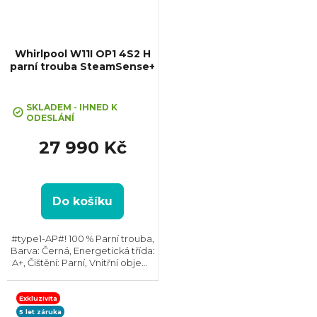
Whirlpool W11I OP1 4S2 H
parní trouba SteamSense+
SKLADEM - IHNED K
ODESLÁNÍ
27 990 Kč
Do košíku
#type1-AP#! 100 % Parní trouba,
Barva: Černá, Energetická třída:
A+, Čištění: Parní, Vnitřní objem:
73 l, Gril , Rozměry
(VxŠxH):595x595x564 mm,
Výbava: Teleskopický výsuv,
Exkluzivita
Asistované vaření,...
5 let záruka