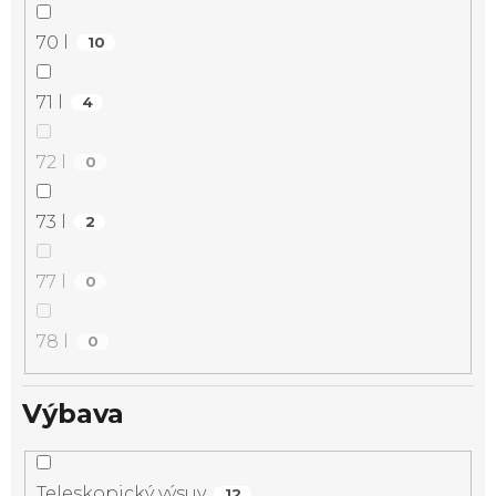
70 l
10
71 l
4
72 l
0
73 l
2
77 l
0
78 l
0
Výbava
Teleskopický výsuv
12