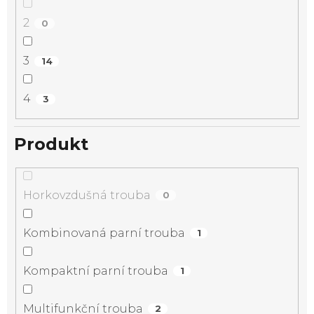
2
0
3
14
4
3
Produkt
Horkovzdušná trouba
0
Kombinovaná parní trouba
1
Kompaktní parní trouba
1
Multifunkční trouba
2