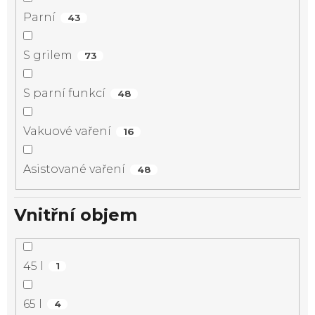
Parní
43
S grilem
73
S parní funkcí
48
Vakuové vaření
16
Asistované vaření
48
Vnitřní objem
45 l
1
65 l
4