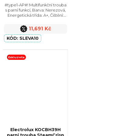
#type1-AP#! Multifunkční trouba
s parní funkcí, Barva: Nerezová,
Energetická třída: A+, Čištění:
Katalytické, Vnitřní objem: 73 l,
Max. příkon: 3450 W, Rozměry
11,691 Kč
(VxŠxH): 597x595x564 mm,
Výbava:...
SLEVA10
Exkluzivita
Electrolux KOCBH39H
parní trouba SteamCrisp