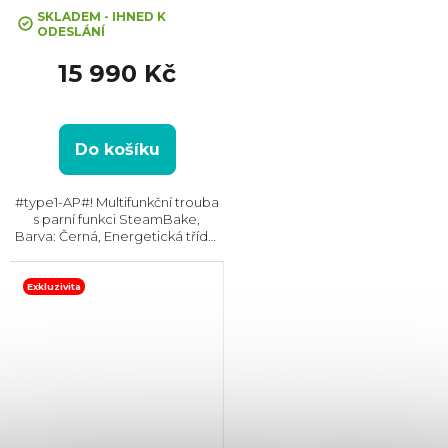
SKLADEM - IHNED K
ODESLÁNÍ
15 990 Kč
Do košíku
#type1-AP#! Multifunkční trouba
s parní funkci SteamBake,
Barva: Černá, Energetická třída:
A+, Čištění: Pyrolytické, Vnitřní
objem: 71 l, Max. příkon: 3500 W,
Gril, Rozměry (VxŠxH):
Exkluzivita
595x595x567...