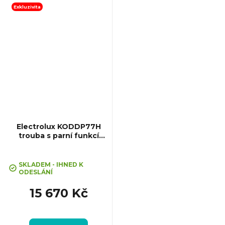
Gril , Rozměry (VxŠxH):
Exkluzivita
595x595x567...
Electrolux KODDP77H
trouba s parní funkcí
SteamBake
SKLADEM - IHNED K
ODESLÁNÍ
15 670 Kč