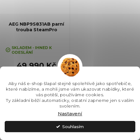
AEG NBP9S831AB parní
trouba SteamPro
+ Kurz vaření v hodnotě 3000,-
ZDARMA
SKLADEM - IHNED K
ODESLÁNÍ
49 990 Kč
Aby náš e-shop šlapal stejně spolehlivě jako spotřebiče,
Do košíku
které nabízíme, a mohli jsme vám ukazovat nabídky, které
vás potěší, používáme cookies.
Ty základní běží automaticky, ostatní zapneme jen s vaším
#type1-APP#! 100 % Parní
svolením.
trouba SteamPro, Barva: Černá,
Nastavení
Energetická třída: A++, Čištění:
Parní, Vnitřní objem: 70 l, Max.
Souhlasím
příkon: 3500 W, Gril , Rozměry
(VxŠxH): 595x595x567 mm,
Výbava:...