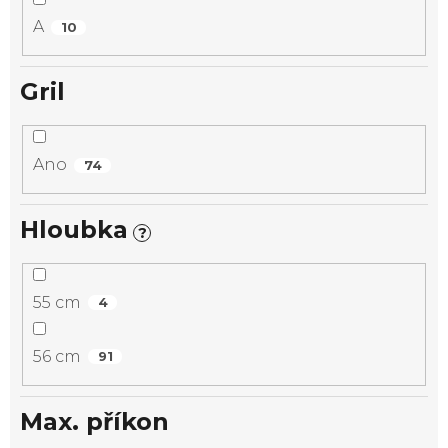
A
10
Gril
Ano
74
Hloubka
?
55 cm
4
56 cm
91
Max. příkon