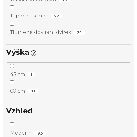
Teplotní sonda
57
Tlumené dovírání dvířek
74
Výška
?
45 cm
1
60 cm
91
Vzhled
Moderní
93