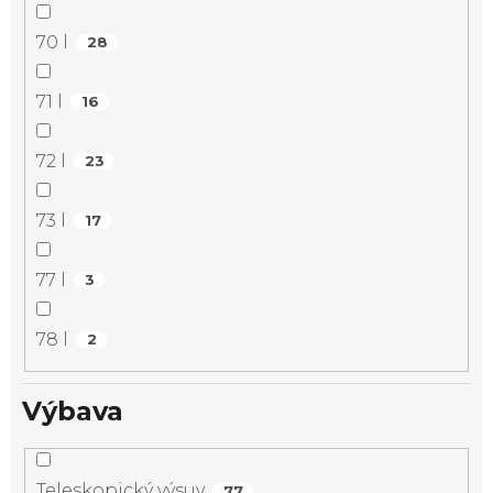
70 l
28
71 l
16
72 l
23
73 l
17
77 l
3
78 l
2
Výbava
Teleskopický výsuv
77