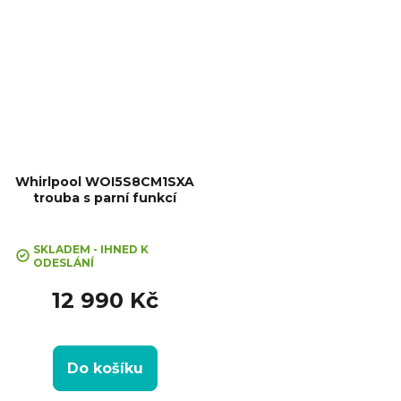
Whirlpool WOI5S8CM1SXA
trouba s parní funkcí
+ Sleva 10% při zadání kódu
"SLEVA10"
SKLADEM - IHNED K
ODESLÁNÍ
12 990 Kč
Do košíku