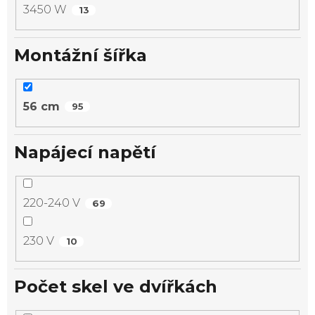
3450 W
13
Montážní šířka
56 cm
95
Napájecí napětí
220-240 V
69
230 V
10
Počet skel ve dvířkách