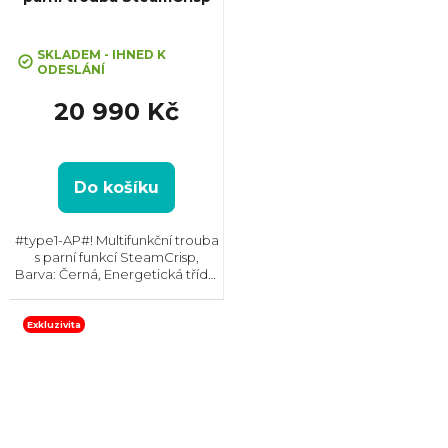
SKLADEM - IHNED K
ODESLÁNÍ
20 990 Kč
Do košíku
#type1-AP#! Multifunkční trouba
s parní funkcí SteamCrisp,
Barva: Černá, Energetická třída:
A+, Čištění: Vodou, Vnitřní
objem: 72 l, Max. příkon: 3380
W, Rozměry (VxŠxH):
Exkluzivita
595x595x567 mm, Výbava:...