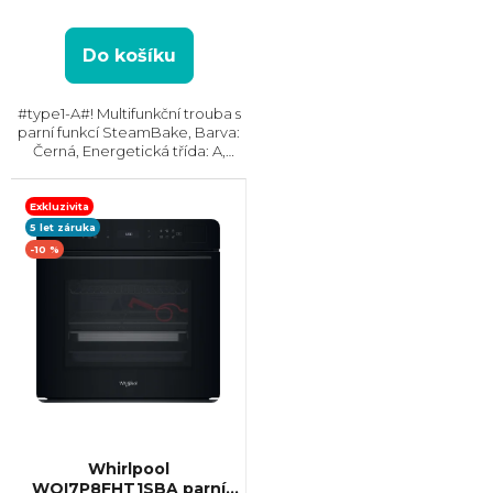
Do košíku
#type1-A#! Multifunkční trouba s
parní funkcí SteamBake, Barva:
Černá, Energetická třída: A,
Čištění: Katalytické || AquaClean,
Vnitřní objem: 65 l, Max. příkon:
2750 W, Gril , Rozměry (VxŠxH):...
Exkluzivita
5 let záruka
-10 %
Whirlpool
WOI7P8FHT1SBA parní