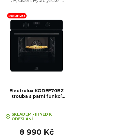
t
A+, Čištění: Hydrolytické ||
Katalytické, Vnitřní objem: 71 l,
Max. příkon: 3600 W, Rozměry
ů
(VxŠxH): 595x594x548 mm,
Exkluzivita
Výbava:...
Electrolux KODEF70BZ
trouba s parní funkcí
SteamBake
SKLADEM - IHNED K
ODESLÁNÍ
8 990 Kč