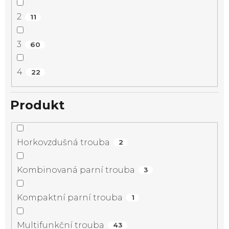
2
11
3
60
4
22
Produkt
Horkovzdušná trouba
2
Kombinovaná parní trouba
3
Kompaktní parní trouba
1
Multifunkční trouba
43