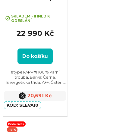
+ Sleva 10% při zadání kódu
trouba
"SLEVA10"
SKLADEM - IHNED K
ODESLÁNÍ
22 990 Kč
Do košíku
#type1-APP#! 100 % Parní
trouba, Barva: Černá,
Energetická třída: A++, Čištění:
Parní, Vnitřní objem: 73 l, Max.
příkon: 3450 W, Rozměry
20,691 Kč
(VxŠxH): 597x595x564 mm,
Výbava: Teleskopický výsuv,...
SLEVA10
Exkluzivita
-10 %