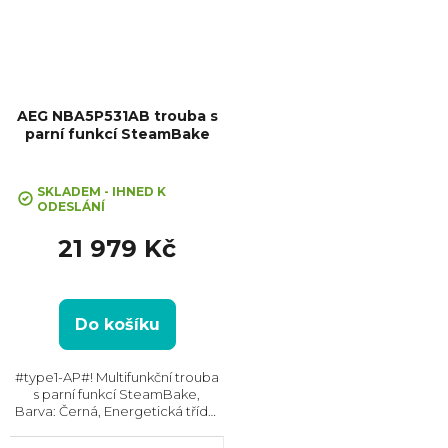
AEG NBA5P531AB trouba s
parní funkcí SteamBake
Průměrné
hodnocení
SKLADEM - IHNED K
ODESLÁNÍ
produktu
je
21 979 Kč
5,0
z
5
hvězdiček.
Do košíku
#type1-AP#! Multifunkční trouba
s parní funkcí SteamBake,
Barva: Černá, Energetická třída:
A+, Čištění: Pyrolytické, Vnitřní
objem: 71 l, Max. příkon: 3500 W,