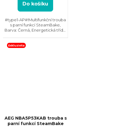
Do košíku
#type1-AP#!Multifunkční trouba
s parní funkcí SteamBake,
Barva: Černá, Energetická třída:
A+, Čištění: Pyrolytické, Vnitřní
objem: 72 l, Max. příkon: 3500
W, Gril, Rozměry
Exkluzivita
(VxŠxH):594x596x569 mm,...
AEG NBA5P53KAB trouba s
parní funkcí SteamBake