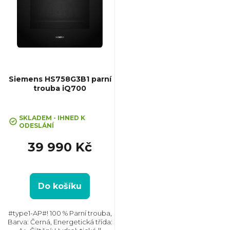
p
i
s
p
Siemens HS758G3B1 parní
trouba iQ700
r
Průměrné
hodnocení
SKLADEM - IHNED K
o
ODESLÁNÍ
produktu
je
39 990 Kč
3,0
d
z
5
u
hvězdiček.
Do košíku
k
#type1-AP#! 100 % Parní trouba,
Barva: Černá, Energetická třída: