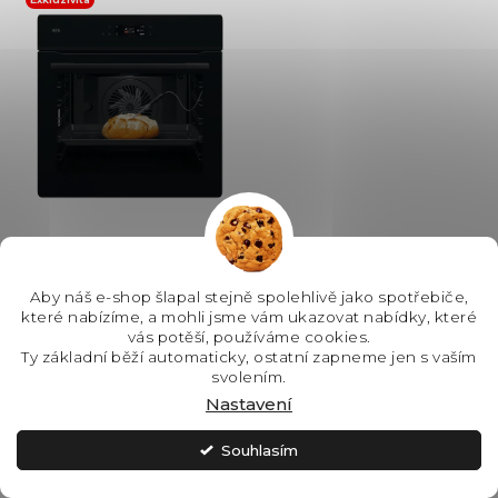
ů
(VxŠxH): 595x594x548 mm,
Výbava:...
AEG NBE7P631AB
pyrolytická trouba
Aby náš e-shop šlapal stejně spolehlivě jako spotřebiče,
MealAssist
které nabízíme, a mohli jsme vám ukazovat nabídky, které
vás potěší, používáme cookies.
SKLADEM - IHNED K
Ty základní běží automaticky, ostatní zapneme jen s vaším
ODESLÁNÍ
svolením.
Nastavení
22 990 Kč
Souhlasím
Do košíku