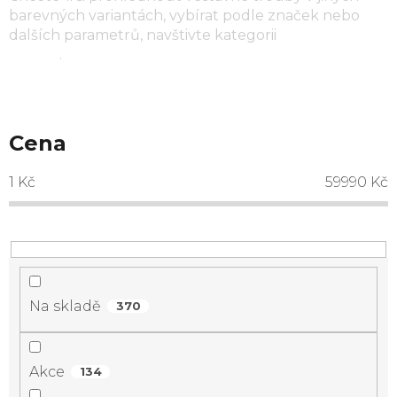
barevných variantách, vybírat podle značek nebo
dalších parametrů, navštivte kategorii
vestavné
trouby
.
Cena
1
Kč
59990
Kč
Na skladě
370
Akce
134