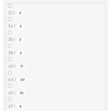
32 l
2
34 l
2
36 l
3
38 l
2
40 l
11
44 l
30
45 l
10
47 l
9