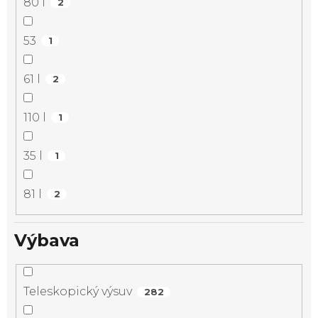
80 l
2
53
1
61 l
2
110 l
1
35 l
1
81 l
2
Výbava
Teleskopický výsuv
282