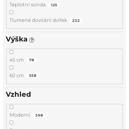
Teplotní sonda
125
Tlumené dovírání dvířek
232
Výška
?
45 cm
78
60 cm
358
Vzhled
Moderní
398