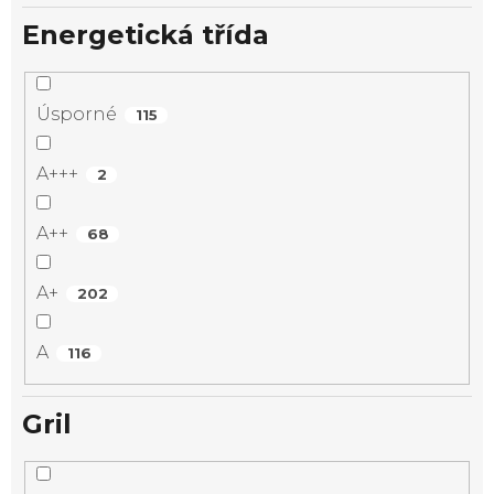
Energetická třída
Úsporné
115
A+++
2
A++
68
A+
202
A
116
Gril