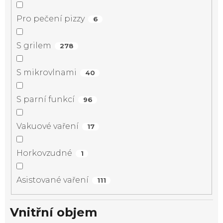
Pro pečení pizzy
6
S grilem
278
S mikrovlnami
40
S parní funkcí
96
Vakuové vaření
17
Horkovzudné
1
Asistované vaření
111
Vnitřní objem