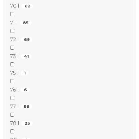
70 l
62
71 l
85
72 l
69
73 l
41
75 l
1
76 l
6
77 l
56
78 l
23