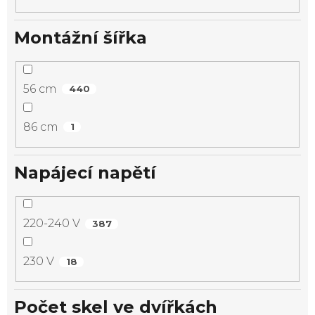
Montážní šířka
56 cm
440
86 cm
1
Napájecí napětí
220-240 V
387
230 V
18
Počet skel ve dvířkách