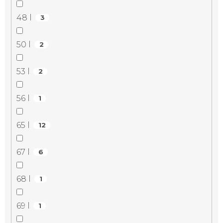
48 l
3
50 l
2
53 l
2
56 l
1
65 l
12
67 l
6
68 l
1
69 l
1