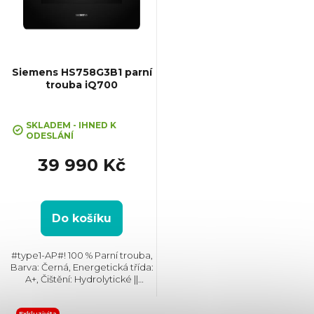
i
s
p
Siemens HS758G3B1 parní
trouba iQ700
r
Průměrné
hodnocení
SKLADEM - IHNED K
o
ODESLÁNÍ
produktu
je
39 990 Kč
3,0
d
z
5
u
hvězdiček.
Do košíku
k
#type1-AP#! 100 % Parní trouba,
Barva: Černá, Energetická třída:
t
A+, Čištění: Hydrolytické ||
Katalytické, Vnitřní objem: 71 l,
Max. příkon: 3600 W, Rozměry
Exkluzivita