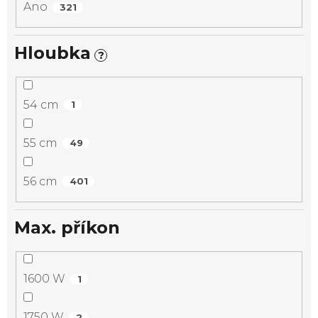
Ano
321
Hloubka
?
54 cm
1
55 cm
49
56 cm
401
Max. příkon
1600 W
1
1750 W
2