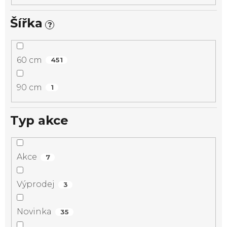
Šířka
?
60 cm
451
90 cm
1
Typ akce
Akce
7
Výprodej
3
Novinka
35