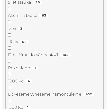
5 let záruka
96
Akční nabídka
63
-5 %
3
-10 %
54
Doručíme do Vánoc 🎄 🎁
102
Rozbaleno
1
1000 Kč
4
Dovezeme vyneseme namontujeme
452
1500 Kč
1