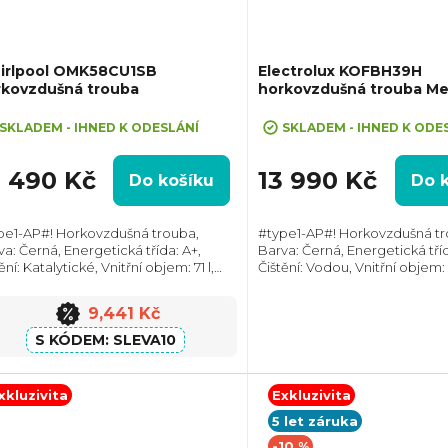
irlpool OMK58CU1SB
Electrolux KOFBH39H
rkovzdušná trouba
horkovzdušná trouba Me
eva 10% při zadání kódu "SLEVA10"
SKLADEM - IHNED K ODESLÁNÍ
SKLADEM - IHNED K ODE
0 490 Kč
13 990 Kč
Do košíku
Do 
pe1-AP#! Horkovzdušná trouba,
#type1-AP#! Horkovzdušná tr
va: Černá, Energetická třída: A+,
Barva: Černá, Energetická tříd
ění: Katalytické, Vnitřní objem: 71 l,
Čištění: Vodou, Vnitřní objem: 
. příkon: 2900 W, Rozměry (VxŠxH):
příkon: 3490 W, Rozměry (VxŠ
x595x551 mm, Výbava: Teleskopický
595x595x567 mm, Výbava: Tel
9,441 Kč
v,...
výsuv,...
SLEVA10
xkluzivita
Exkluzivita
5 let záruka
-10 %