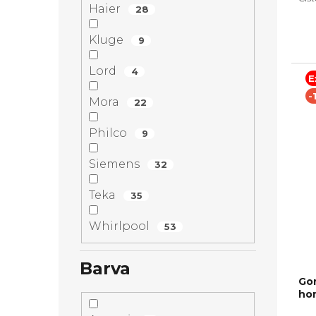
Haier
28
Max
595
výsu
Kluge
9
Lord
4
E
-
Mora
22
Philco
9
Siemens
32
Teka
35
Whirlpool
53
Barva
Go
ho
+ Sl
Pr