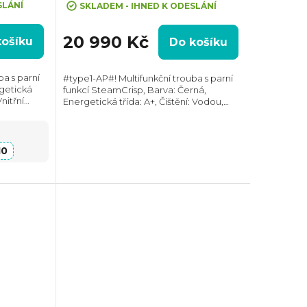
SLÁNÍ
SKLADEM - IHNED K ODESLÁNÍ
20 990 Kč
košíku
Do košíku
ba s parní
#type1-AP#! Multifunkční trouba s parní
rgetická
funkcí SteamCrisp, Barva: Černá,
Vnitřní
Energetická třída: A+, Čištění: Vodou,
 W,
Vnitřní objem: 72 l, Max. příkon: 3380 W,
64 mm,
Rozměry (VxŠxH): 595x595x567 mm,
Výbava:...
10