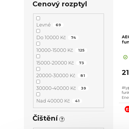
Cenový rozptyl
Levné
69
AE
Do 10000 Kč
74
fu
10000-15000 Kč
125
Pr
ho
15000-20000 Kč
73
pr
je
2
20000-30000 Kč
81
5,0
z
#ty
30000-40000 Kč
39
5
fun
hvě
Ener
Nad 40000 Kč
41
Pyro
pří
E
595
Čištění
?