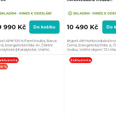
SurroundCook
ůměrné
Průměrné
dnocení
hodnocení
SKLADEM - IHNED K ODESLÁNÍ
SKLADEM - IHNED K ODE
oduktu
produktu
je
9 990 Kč
10 490 Kč
Do košíku
Do 
5,0
z
pe1-AP#! 100 % Parní trouba, Barva:
#type1-A#! Horkovzdušná tro
5
á, Energetická třída: A+, Čištění:
Černá, Energetická třída: A, Či
zdiček.
hvězdiček.
olytické || Katalytické, Vnitřní
Vodou, Vnitřní objem: 72 l, Max
m: 71 l, Max. příkon: 3600 W,
2790 W, Gril , Rozměry (VxŠxH
měry (VxŠxH): 595x594x548 mm,
595x595x567 mm, Výbava: Tel
xkluzivita
Exkluzivita
va:...
výsuv,...
10 %