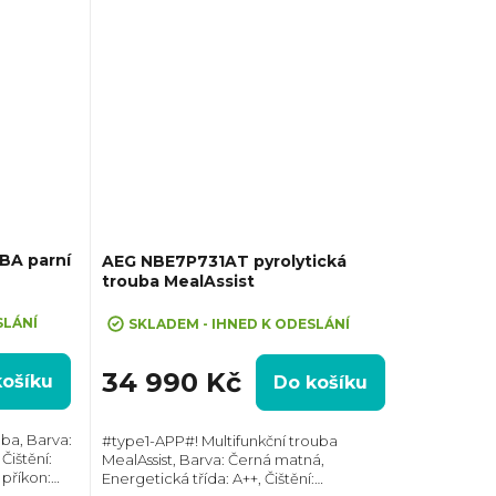
BA parní
AEG NBE7P731AT pyrolytická
trouba MealAssist
VA10"
SLÁNÍ
SKLADEM - IHNED K ODESLÁNÍ
34 990 Kč
košíku
Do košíku
ba, Barva:
#type1-APP#! Multifunkční trouba
Čištění:
MealAssist, Barva: Černá matná,
 příkon:
Energetická třída: A++, Čištění: