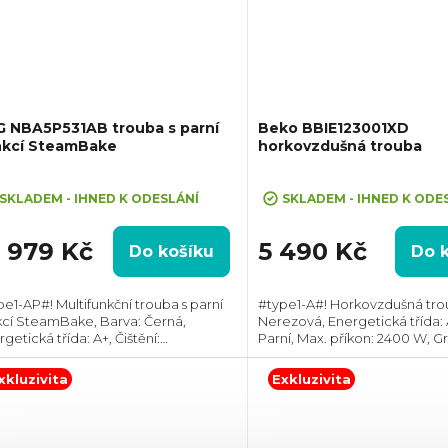
G NBA5P531AB trouba s parní
Beko BBIE123001XD
nkcí SteamBake
horkovzdušná trouba
ůměrné
Průměrné
dnocení
hodnocení
SKLADEM - IHNED K ODESLÁNÍ
SKLADEM - IHNED K ODE
oduktu
produktu
je
1 979 Kč
5 490 Kč
Do košíku
Do 
5,0
z
pe1-AP#! Multifunkční trouba s parní
#type1-A#! Horkovzdušná tro
5
kcí SteamBake, Barva: Černá,
Nerezová, Energetická třída: A
zdiček.
hvězdiček.
getická třída: A+, Čištění:
Parní, Max. příkon: 2400 W, Gril
lytické, Vnitřní objem: 71 l, Max.
Rozměry (VxŠxH):595x594x56
kon: 3500 W, Gril , Rozměry (VxŠxH):
Výbava: Teleskopický výsuv, P
xkluzivita
Exkluzivita
x595x567...
ve dvířkách: 2