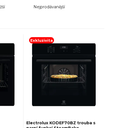
žší
Nejprodávanější
Exkluzivita
Electrolux KODEF70BZ trouba s
parní funkcí SteamBake