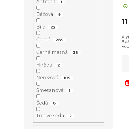
Antracit
1
ho
pr
Béžová
9
je
1
5,0
Bílá
22
z
#ty
5
Černá
289
Béžo
hvě
Vodo
350
Černá matná
33
(Vx
Hnědá
2
Nerezová
109
E
Smetanová
1
Šedá
8
Tmavě šedá
2