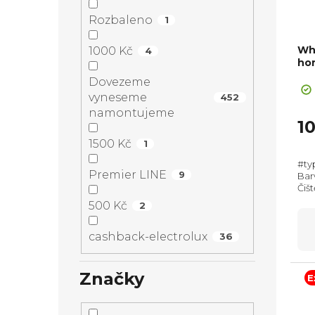
Rozbaleno
1
Wh
1000 Kč
4
ho
+ Sl
Dovezeme
vyneseme
452
namontujeme
1
1500 Kč
1
#ty
Premier LINE
9
Bar
Čišt
Max
500 Kč
2
595
výsu
cashback-electrolux
36
Značky
E