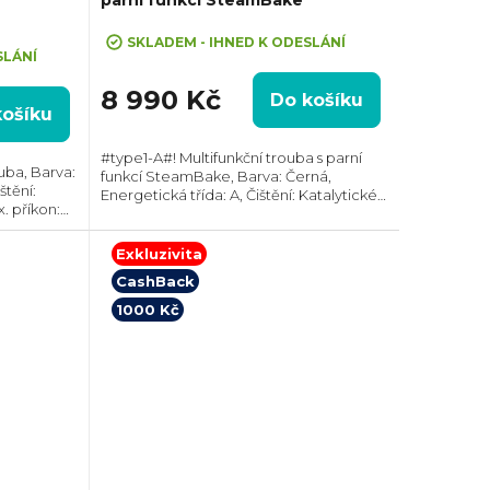
SKLADEM - IHNED K ODESLÁNÍ
SLÁNÍ
8 990 Kč
Do košíku
košíku
#type1-A#! Multifunkční trouba s parní
uba, Barva:
funkcí SteamBake, Barva: Černá,
štění:
Energetická třída: A, Čištění: Katalytické ||
. příkon:
AquaClean, Vnitřní objem: 65 l, Max.
):
příkon: 2750 W, Gril , Rozměry (VxŠxH):...
eskopický
Exkluzivita
CashBack
1000 Kč