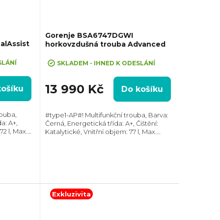
Gorenje BSA6747DGWI
alAssist
horkovzdušná trouba Advanced
+ cashback 1000 Kč po registraci na
stránkách gorenje.cz
SLÁNÍ
SKLADEM - IHNED K ODESLÁNÍ
13 990 Kč
košíku
Do košíku
ouba,
#type1-AP#! Multifunkční trouba, Barva:
a: A+,
Černá, Energetická třída: A+, Čištění:
72 l, Max.
Katalytické, Vnitřní objem: 77 l, Max.
xH):
příkon: 3500 W, Gril, Rozměry
eskopický
(VxŠxH):595x595x564 mm, Výbava:
Teleskopický...
Exkluzivita