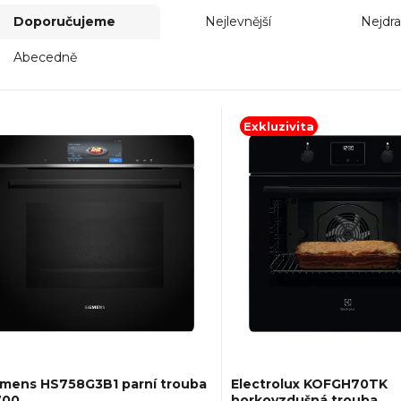
Doporučujeme
Nejlevnější
Nejdra
Abecedně
Exkluzivita
emens HS758G3B1 parní trouba
Electrolux KOFGH70TK
700
horkovzdušná trouba