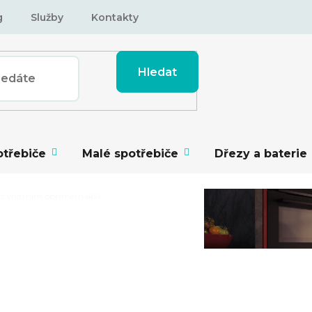
g
Služby
Kontakty
Hledat
otřebiče
Malé spotřebiče
Dřezy a baterie
 s vnitřním objemem 46 l
 VNITŘNÍM