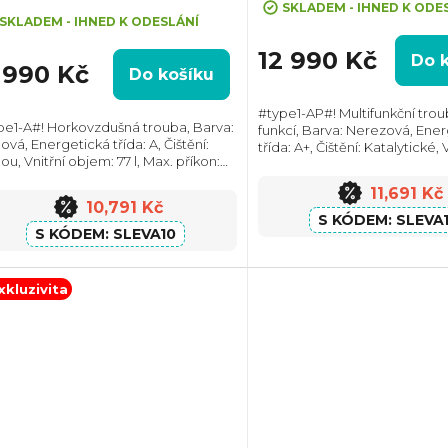
SKLADEM - IHNED K ODE
dnocení
SKLADEM - IHNED K ODESLÁNÍ
oduktu
12 990 Kč
Do 
1 990 Kč
Do košíku
#type1-AP#! Multifunkční trou
pe1-A#! Horkovzdušná trouba, Barva:
funkcí, Barva: Nerezová, Ene
vá, Energetická třída: A, Čištění:
třída: A+, Čištění: Katalytické, 
zdiček.
u, Vnitřní objem: 77 l, Max. příkon:
objem: 73 l, Max. příkon: 3450
0 W, Gril, Retro design, Rozměry
Rozměry (VxŠxH): 597x595x5
11,691 Kč
ŠxH):595x595x564 mm, Výbava:...
Výbava:...
10,791 Kč
SLEVA
SLEVA10
xkluzivita