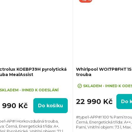
ctrolux KOEBP39H pyrolytická
Whirlpool WOI7P8FHT1S
uba MealAssist
trouba
+ Sleva 10% při zadání kódu "SLE
ůměrné
SKLADEM - IHNED K ODE
dnocení
SKLADEM - IHNED K ODESLÁNÍ
oduktu
22 990 Kč
Do 
6 990 Kč
Do košíku
#type1-APP#! 100 % Parní trou
pe1-AP#! Horkovzdušná trouba,
Černá, Energetická třída: A++, 
va: Černá, Energetická třída: A+,
Parní, Vnitřní objem: 73 l, Max.
zdiček.
ění: Pyrolytické, Vnitřní objem: 72 l,