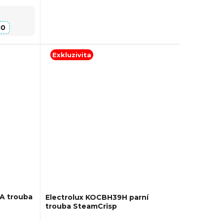
7x595x564
Pyrolytické, Vnitřní objem: 71 l, Max.
v,...
příkon: 3500 W, Gril , Rozměry (VxŠxH):
595x595x567...
10
Exkluzivita
A trouba
Electrolux KOCBH39H parní
trouba SteamCrisp
VA10"