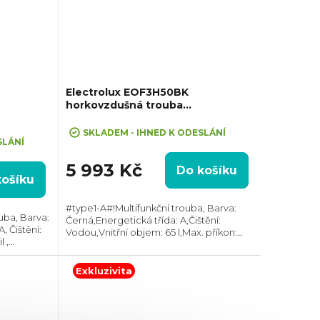
Electrolux EOF3H50BK
horkovzdušná trouba
SurroundCook
SKLADEM - IHNED K ODESLÁNÍ
SLÁNÍ
5 993 Kč
Do košíku
košíku
#type1-A#!Multifunkční trouba, Barva:
uba, Barva:
Černá,Energetická třída: A,Čištění:
, Čištění:
Vodou,Vnitřní objem: 65 l,Max. příkon:
 ,
2090 W,Gril,Vzhled: Moderní, Rozměry
7 mm,
(VxŠxH):594×594×550 mm, Teplotní
očet skel
rozsah: 50°C -...
Exkluzivita