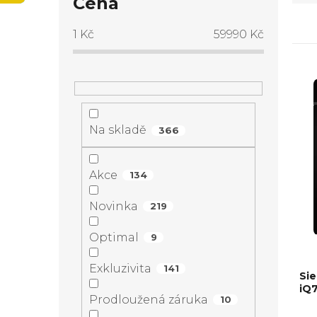
o
Cena
a
s
1
Kč
59990
Kč
z
t
e
V
r
n
ý
Na skladě
a
366
í
p
n
Akce
134
p
i
n
Novinka
219
r
s
í
Optimal
9
o
p
Exkluzivita
p
141
Si
d
r
iQ
Prodloužená záruka
10
a
Pr