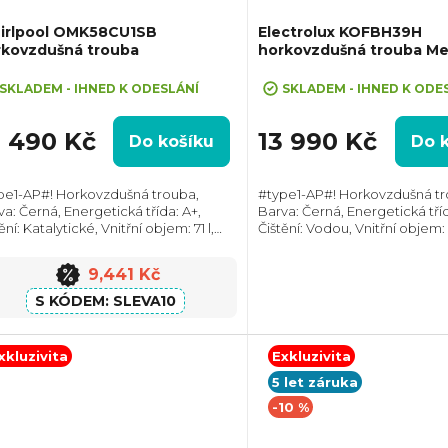
irlpool OMK58CU1SB
Electrolux KOFBH39H
rkovzdušná trouba
horkovzdušná trouba Me
eva 10% při zadání kódu "SLEVA10"
SKLADEM - IHNED K ODESLÁNÍ
SKLADEM - IHNED K ODE
0 490 Kč
13 990 Kč
Do košíku
Do 
pe1-AP#! Horkovzdušná trouba,
#type1-AP#! Horkovzdušná tr
va: Černá, Energetická třída: A+,
Barva: Černá, Energetická tříd
ění: Katalytické, Vnitřní objem: 71 l,
Čištění: Vodou, Vnitřní objem: 
. příkon: 2900 W, Rozměry (VxŠxH):
příkon: 3490 W, Rozměry (VxŠ
x595x551 mm, Výbava: Teleskopický
595x595x567 mm, Výbava: Tel
9,441 Kč
v,...
výsuv,...
SLEVA10
xkluzivita
Exkluzivita
5 let záruka
-10 %