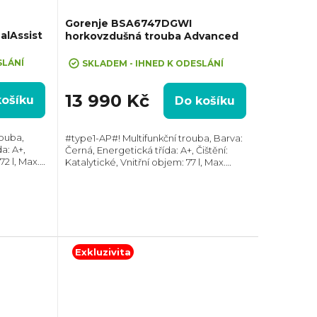
Gorenje BSA6747DGWI
alAssist
horkovzdušná trouba Advanced
+ cashback 1000 Kč po registraci na
stránkách gorenje.cz
SLÁNÍ
SKLADEM - IHNED K ODESLÁNÍ
13 990 Kč
košíku
Do košíku
ouba,
#type1-AP#! Multifunkční trouba, Barva:
a: A+,
Černá, Energetická třída: A+, Čištění:
72 l, Max.
Katalytické, Vnitřní objem: 77 l, Max.
xH):
příkon: 3500 W, Gril, Rozměry
eskopický
(VxŠxH):595x595x564 mm, Výbava:
Teleskopický...
Exkluzivita