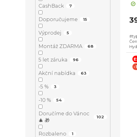
u
o
ho
CashBack
7
n
pr
k
d
je
3
Doporučujeme
15
3,0
e
t
z
u
Výprodej
5
#ty
5
l
Čern
hvě
ů
k
Montáž ZDARMA
68
Hydr
obje
Roz
E
5 let záruka
96
t
Výba
-
Akční nabídka
63
ů
-5 %
3
-10 %
54
Doručíme do Vánoc
102
🎄 🎁
Rozbaleno
1