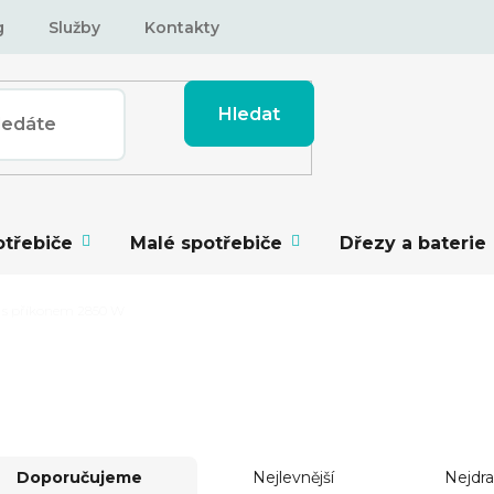
g
Služby
Kontakty
Hledat
otřebiče
Malé spotřebiče
Dřezy a baterie
y s příkonem 2850 W
 PŘÍKONEM 2850 W
Doporučujeme
Nejlevnější
Nejdra