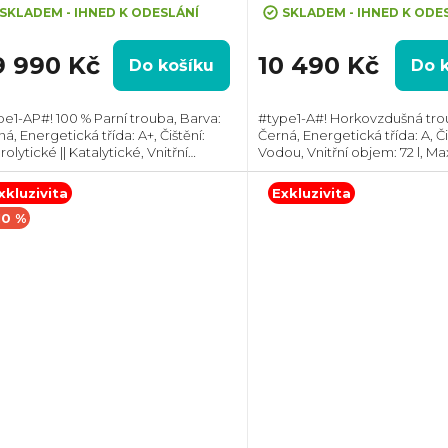
dnocení
hodnocení
SKLADEM - IHNED K ODESLÁNÍ
SKLADEM - IHNED K ODE
oduktu
produktu
je
9 990 Kč
10 490 Kč
Do košíku
Do 
5,0
z
pe1-AP#! 100 % Parní trouba, Barva:
#type1-A#! Horkovzdušná tro
5
á, Energetická třída: A+, Čištění:
Černá, Energetická třída: A, Či
zdiček.
hvězdiček.
olytické || Katalytické, Vnitřní
Vodou, Vnitřní objem: 72 l, Max
m: 71 l, Max. příkon: 3600 W,
2790 W, Gril , Rozměry (VxŠxH
měry (VxŠxH): 595x594x548 mm,
595x595x567 mm, Výbava: Tel
xkluzivita
Exkluzivita
va:...
výsuv,...
10 %