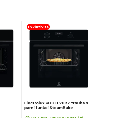
Exkluzivita
Electrolux KODEF70BZ trouba s
parní funkcí SteamBake
SKLADEM - IHNED K ODESLÁNÍ