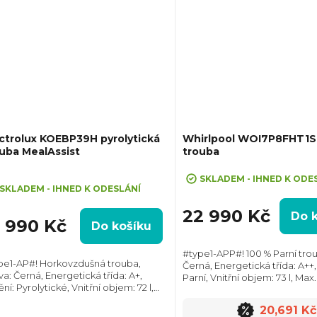
ctrolux KOEBP39H pyrolytická
Whirlpool WOI7P8FHT1S
uba MealAssist
trouba
+ Sleva 10% při zadání kódu "SLE
ůměrné
SKLADEM - IHNED K ODE
dnocení
SKLADEM - IHNED K ODESLÁNÍ
oduktu
22 990 Kč
Do 
6 990 Kč
Do košíku
#type1-APP#! 100 % Parní trou
pe1-AP#! Horkovzdušná trouba,
Černá, Energetická třída: A++, 
va: Černá, Energetická třída: A+,
Parní, Vnitřní objem: 73 l, Max.
zdiček.
ění: Pyrolytické, Vnitřní objem: 72 l,
3450 W, Rozměry (VxŠxH): 59
. příkon: 3490 W, Rozměry (VxŠxH):
mm, Výbava: Teleskopický výsu
20,691 Kč
x595x567 mm, Výbava: Teleskopický