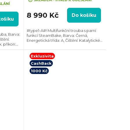
SLÁNÍ
8 990 Kč
Do košíku
košíku
#type1-A#! Multifunkční trouba s parní
uba, Barva:
funkcí SteamBake, Barva: Černá,
štění:
Energetická třída: A, Čištění: Katalytické ||
. příkon:
AquaClean, Vnitřní objem: 65 l, Max.
):
příkon: 2750 W, Gril , Rozměry (VxŠxH):...
eskopický
Exkluzivita
CashBack
1000 Kč