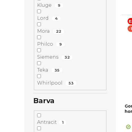
výsu
Kluge
9
Lord
4
E
-
Mora
22
Philco
9
Siemens
32
Teka
35
Whirlpool
53
Barva
Go
ho
+ Sl
Pr
Antracit
1
ho