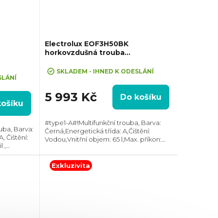
Electrolux EOF3H50BK
horkovzdušná trouba
SurroundCook
SKLADEM - IHNED K ODESLÁNÍ
SLÁNÍ
5 993 Kč
Do košíku
košíku
#type1-A#!Multifunkční trouba, Barva:
uba, Barva:
Černá,Energetická třída: A,Čištění:
, Čištění:
Vodou,Vnitřní objem: 65 l,Max. příkon:
 ,
2090 W,Gril,Vzhled: Moderní, Rozměry
7 mm,
(VxŠxH):594×594×550 mm, Teplotní
očet skel
rozsah: 50°C -...
Exkluzivita