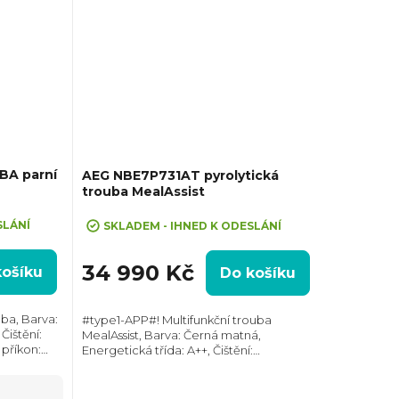
BA parní
AEG NBE7P731AT pyrolytická
trouba MealAssist
VA10"
SLÁNÍ
SKLADEM - IHNED K ODESLÁNÍ
34 990 Kč
košíku
Do košíku
ba, Barva:
#type1-APP#! Multifunkční trouba
Čištění:
MealAssist, Barva: Černá matná,
 příkon:
Energetická třída: A++, Čištění:
7x595x564
Pyrolytické, Vnitřní objem: 71 l, Max.
v,...
příkon: 3500 W, Gril , Rozměry (VxŠxH):
595x595x567...