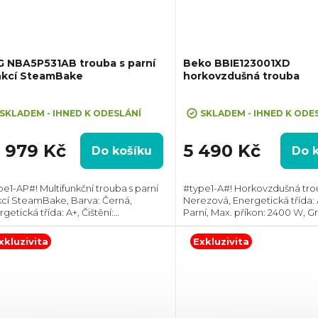
G NBA5P531AB trouba s parní
Beko BBIE123001XD
nkcí SteamBake
horkovzdušná trouba
ůměrné
Průměrné
dnocení
hodnocení
SKLADEM - IHNED K ODESLÁNÍ
SKLADEM - IHNED K ODE
oduktu
produktu
je
1 979 Kč
5 490 Kč
Do košíku
Do 
5,0
z
pe1-AP#! Multifunkční trouba s parní
#type1-A#! Horkovzdušná tro
5
kcí SteamBake, Barva: Černá,
Nerezová, Energetická třída: A
zdiček.
hvězdiček.
getická třída: A+, Čištění:
Parní, Max. příkon: 2400 W, Gril
lytické, Vnitřní objem: 71 l, Max.
Rozměry (VxŠxH):595x594x56
kon: 3500 W, Gril , Rozměry (VxŠxH):
Výbava: Teleskopický výsuv, P
xkluzivita
Exkluzivita
x595x567...
ve dvířkách: 2