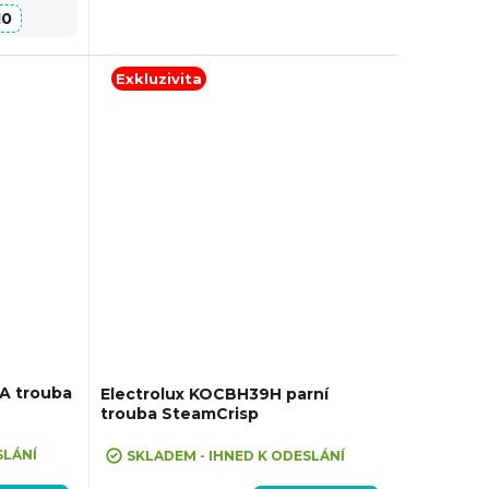
10
Exkluzivita
A trouba
Electrolux KOCBH39H parní
trouba SteamCrisp
VA10"
SLÁNÍ
SKLADEM - IHNED K ODESLÁNÍ