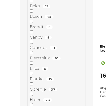
Beko
15
Bosch
45
Brandt
5
Candy
9
Ele
Concept
11
tro
Pr
Electrolux
81
ho
pr
Elica
5
je
1
5,0
Franke
15
z
#ty
5
Gorenje
37
Bar
hvě
Čišt
Haier
28
Max
595