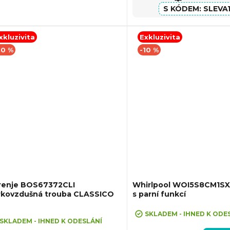
v,...
SLEVA
xkluzivita
Exkluzivita
10 %
-10 %
renje BOS67372CLI
Whirlpool WOI5S8CM1SX
rkovzdušná trouba CLASSICO
s parní funkcí
eva 10% při zadání kódu "SLEVA10"
+ Sleva 10% při zadání kódu "SLE
ůměrné
SKLADEM - IHNED K ODE
dnocení
SKLADEM - IHNED K ODESLÁNÍ