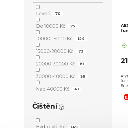
Levné
70
AE
Do 10000 Kč
75
fu
10000-15000 Kč
124
Pr
ho
15000-20000 Kč
73
pr
je
2
20000-30000 Kč
81
5,0
z
#ty
30000-40000 Kč
39
5
fun
hvě
Ener
Nad 40000 Kč
41
Pyro
pří
E
595
Čištění
?
Hydrolytické
149