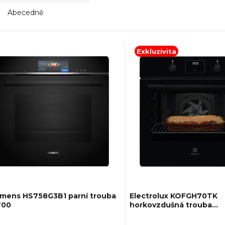
Abecedně
Exkluzivita
emens HS758G3B1 parní trouba
Electrolux KOFGH70TK
700
horkovzdušná trouba
SurroundCook
ůměrné
Průměrné