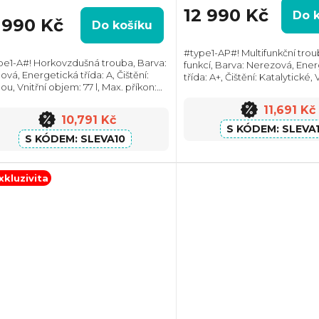
oduktu
12 990 Kč
Do 
1 990 Kč
Do košíku
#type1-AP#! Multifunkční trou
pe1-A#! Horkovzdušná trouba, Barva:
funkcí, Barva: Nerezová, Ene
vá, Energetická třída: A, Čištění:
třída: A+, Čištění: Katalytické, 
zdiček.
u, Vnitřní objem: 77 l, Max. příkon:
objem: 73 l, Max. příkon: 3450
0 W, Gril, Retro design, Rozměry
Rozměry (VxŠxH): 597x595x5
11,691 Kč
ŠxH):595x595x564 mm, Výbava:...
Výbava:...
10,791 Kč
SLEVA
SLEVA10
xkluzivita