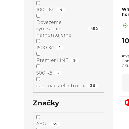
Wh
1000 Kč
4
ho
+ Sl
Dovezeme
vyneseme
452
namontujeme
1
1500 Kč
1
#ty
Premier LINE
9
Bar
Čišt
Max
500 Kč
2
595
výsu
cashback-electrolux
36
Značky
E
AEG
39