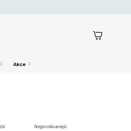
NÁKUPNÍ
KOŠÍK
Akce
žší
Nejprodávanější