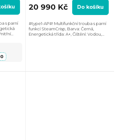
20 990 Kč
košíku
Do košíku
ba s parní
#type1-AP#! Multifunkční trouba s parní
rgetická
funkcí SteamCrisp, Barva: Černá,
Vnitřní
Energetická třída: A+, Čištění: Vodou,
 W,
Vnitřní objem: 72 l, Max. příkon: 3380 W,
64 mm,
Rozměry (VxŠxH): 595x595x567 mm,
Výbava:...
10