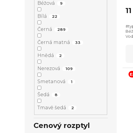
pr
Béžová
9
je
1
5,0
Bílá
22
z
#ty
5
Černá
289
Béžo
hvě
Vodo
350
Černá matná
33
(Vx
Hnědá
2
Nerezová
109
E
Smetanová
1
Šedá
8
Tmavě šedá
2
Cenový rozptyl