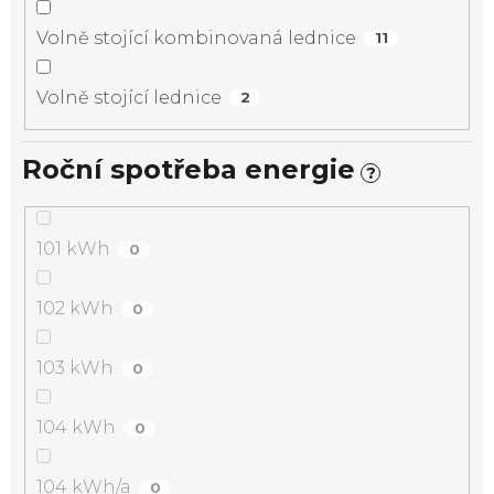
Volně stojící kombinovaná lednice
11
Volně stojící lednice
2
Roční spotřeba energie
?
101 kWh
0
102 kWh
0
103 kWh
0
104 kWh
0
104 kWh/a
0