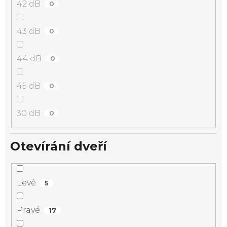
42 dB
0
43 dB
0
44 dB
0
45 dB
0
30 dB
0
Otevírání dveří
Levé
5
Pravé
17