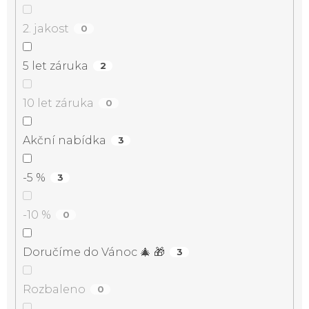
2. jakost
0
5 let záruka
2
10 let záruka
0
Akční nabídka
3
-5 %
3
-10 %
0
Doručíme do Vánoc 🎄 🎁
3
Rozbaleno
0