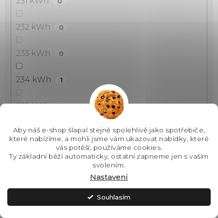
231 kWh
0
232 kWh
0
233 kWh
0
234 kWh
1
235 kWh
0
Aby náš e-shop šlapal stejně spolehlivě jako spotřebiče,
237 kWh
1
které nabízíme, a mohli jsme vám ukazovat nabídky, které
vás potěší, používáme cookies.
Ty základní běží automaticky, ostatní zapneme jen s vaším
238 kWh
1
svolením.
Nastavení
242 kWh
0
Souhlasím
243 kWh
1