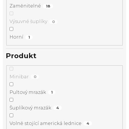
Zaměnitelné
18
Výsuvné šuplíky
0
Horní
1
Produkt
Minibar
0
Pultový mrazák
1
Šuplíkový mrazák
4
Volně stojící americká lednice
4