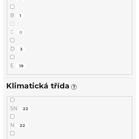
B
1
C
0
D
3
E
19
Klimatická třída
?
SN
22
N
22