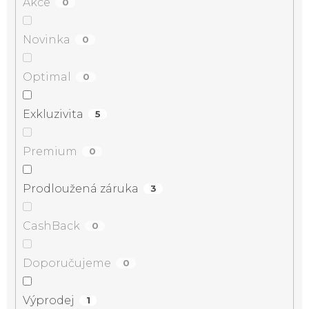
Akce
0
Novinka
0
Optimal
0
Exkluzivita
5
Premium
0
Prodloužená záruka
3
CashBack
0
Doporučujeme
0
Výprodej
1