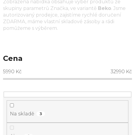
Zobrazená nabídka obsahuje výběr produktů ze
skupiny parametrů
Značka
, ve variantě
Beko
. Jsme
autorizovaný prodejce, zajistíme rychlé doručení
ZDARMA, máme vlastní skladové zásoby a rádi
pomůžeme s výběrem.
Cena
5990
Kč
32990
Kč
Na skladě
3