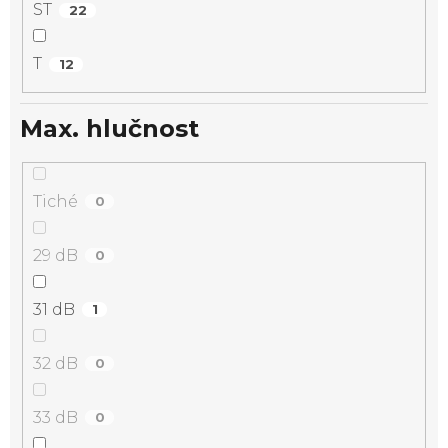
ST
22
T
12
Max. hlučnost
Tiché
0
29 dB
0
31 dB
1
32 dB
0
33 dB
0