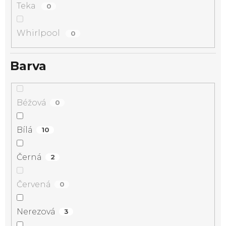
Teka
0
Whirlpool
0
Barva
Béžová
0
Bílá
10
Černá
2
Červená
0
Nerezová
3