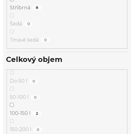
Stříbrná
8
Šedá
0
Tmavě šedá
0
Celkový objem
Do 50 l
0
50-100 l
0
100-150 l
2
150-200 l
0