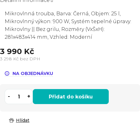
Detailní informace
Mikrovlnná trouba, Barva: Černá, Objem: 25 l,
Mikrovlnný výkon: 900 W, Systém tepelné úpravy:
Mikrovlny || Bez grilu, Rozměry (VxŠxH):
281x483x414 mm, Vzhled: Moderní
3 990 Kč
3 298 Kč bez DPH
Měrná
cena:
NA OBJEDNÁVKU
Přidat do košíku
Hlídat