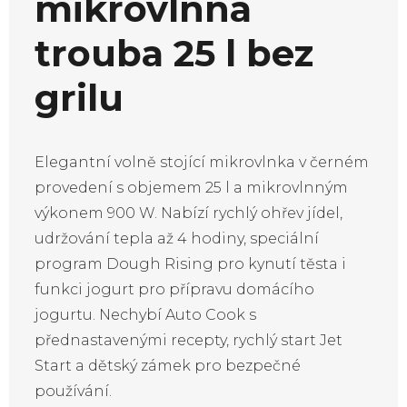
mikrovlnná
trouba 25 l bez
grilu
Elegantní volně stojící mikrovlnka v černém
provedení s objemem 25 l a mikrovlnným
výkonem 900 W. Nabízí rychlý ohřev jídel,
udržování tepla až 4 hodiny, speciální
program Dough Rising pro kynutí těsta i
funkci jogurt pro přípravu domácího
jogurtu. Nechybí Auto Cook s
přednastavenými recepty, rychlý start Jet
Start a dětský zámek pro bezpečné
používání.