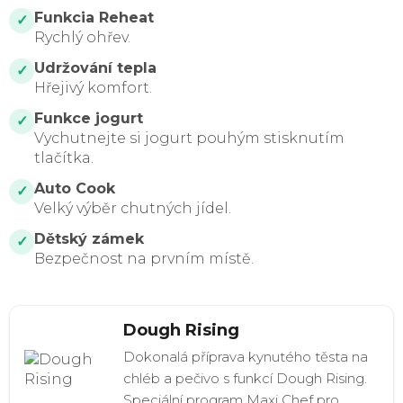
Funkcia Reheat
✓
Rychlý ohřev.
Udržování tepla
✓
Hřejivý komfort.
Funkce jogurt
✓
Vychutnejte si jogurt pouhým stisknutím
tlačítka.
Auto Cook
✓
Velký výběr chutných jídel.
Dětský zámek
✓
Bezpečnost na prvním místě.
Dough Rising
Dokonalá příprava kynutého těsta na
chléb a pečivo s funkcí Dough Rising.
Speciální program Maxi Chef pro