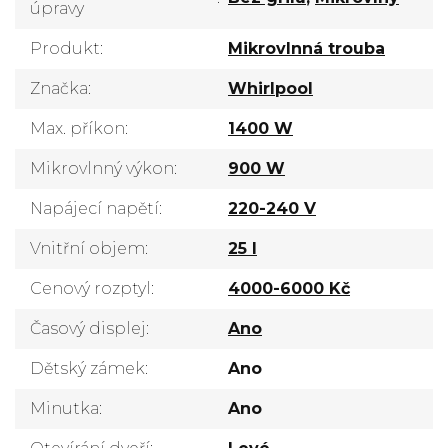
úpravy
Produkt
:
Mikrovlnná trouba
Značka
:
Whirlpool
Max. příkon
:
1400 W
Mikrovlnný výkon
:
900 W
Napájecí napětí
:
220-240 V
Vnitřní objem
:
25 l
Cenový rozptyl
:
4000-6000 Kč
Časový displej
:
Ano
Dětský zámek
:
Ano
Minutka
:
Ano