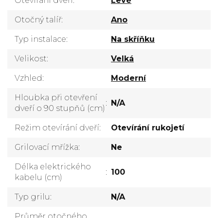
Otevírání dveří
:
Levé
Otočný talíř
:
Ano
Typ instalace
:
Na skříňku
Velikost
:
Velká
Vzhled
:
Moderní
Hloubka při otevření
:
N/A
dveří o 90 stupňů (cm)
Režim otevírání dveří
:
Otevírání rukojetí
Grilovací mřížka
:
Ne
Délka elektrického
:
100
kabelu (cm)
Typ grilu
:
N/A
Průměr otočného