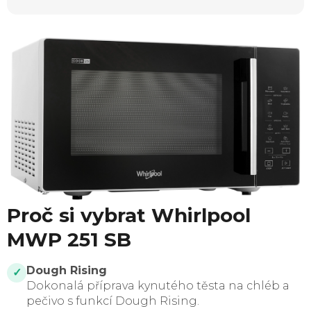
Proč si vybrat Whirlpool
MWP 251 SB
Dough Rising
✓
Dokonalá příprava kynutého těsta na chléb a
pečivo s funkcí Dough Rising.