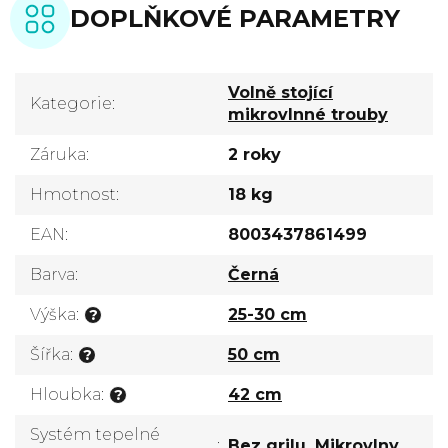
DOPLŇKOVÉ PARAMETRY
Volně stojící
Kategorie
:
mikrovlnné trouby
Záruka
:
2 roky
Hmotnost
:
18 kg
EAN
:
8003437861499
Barva
:
Černá
Výška
:
25-30 cm
?
Šířka
:
50 cm
?
Hloubka
:
42 cm
?
Systém tepelné
:
Bez grilu
,
Mikrovlny