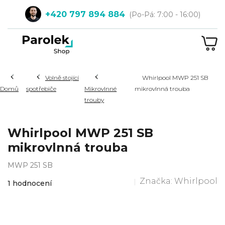
Přejít
+420 797 894 884
na
obsah
NÁ
KOŠ
Hledat
Volně stojící
Whirlpool MWP 251 SB
Domů
spotřebiče
Mikrovlnné
mikrovlnná trouba
trouby
Whirlpool MWP 251 SB
mikrovlnná trouba
MWP 251 SB
Průměrné
Značka:
Whirlpool
1 hodnocení
hodnocení
produktu
je
4,0