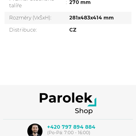
:
270 mm
talíře
Rozměry (VxŠxH)
:
281x483x414 mm
Distribuce
:
CZ
Přidat komentář
Z
á
p
+420 797 894 884
(Po-Pá: 7:00 - 16:00)