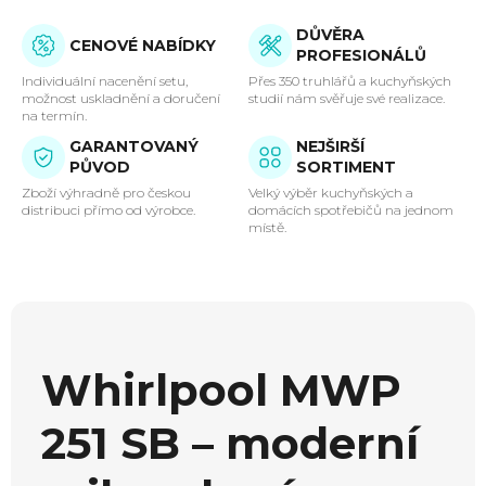
DŮVĚRA
CENOVÉ NABÍDKY
PROFESIONÁLŮ
Individuální nacenění setu,
Přes 350 truhlářů a kuchyňských
možnost uskladnění a doručení
studií nám svěřuje své realizace.
na termín.
GARANTOVANÝ
NEJŠIRŠÍ
PŮVOD
SORTIMENT
Zboží výhradně pro českou
Velký výběr kuchyňských a
distribuci přímo od výrobce.
domácích spotřebičů na jednom
místě.
Whirlpool MWP
251 SB – moderní